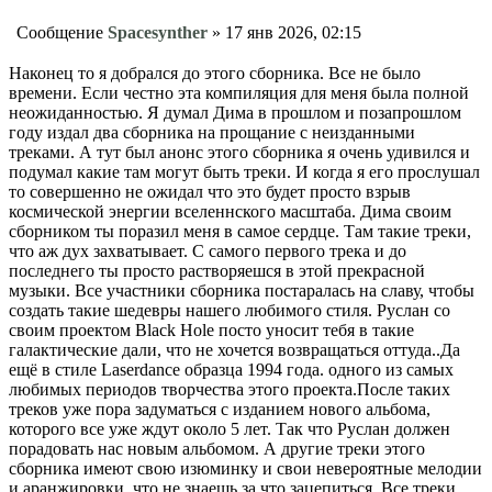
Сообщение
Spacesynther
»
17 янв 2026, 02:15
Наконец то я добрался до этого сборника. Все не было
времени. Если честно эта компиляция для меня была полной
неожиданностью. Я думал Дима в прошлом и позапрошлом
году издал два сборника на прощание с неизданными
треками. А тут был анонс этого сборника я очень удивился и
подумал какие там могут быть треки. И когда я его прослушал
то совершенно не ожидал что это будет просто взрыв
космической энергии вселеннского масштаба. Дима своим
сборником ты поразил меня в самое сердце. Там такие треки,
что аж дух захватывает. С самого первого трека и до
последнего ты просто растворяешся в этой прекрасной
музыки. Все участники сборника постаралась на славу, чтобы
создать такие шедевры нашего любимого стиля. Руслан со
своим проектом Black Hole посто уносит тебя в такие
галактические дали, что не хочется возвращаться оттуда..Да
ещё в стиле Laserdance образца 1994 года. одного из самых
любимых периодов творчества этого проекта.После таких
треков уже пора задуматься с изданием нового альбома,
которого все уже ждут около 5 лет. Так что Руслан должен
порадовать нас новым альбомом. А другие треки этого
сборника имеют свою изюминку и свои невероятные мелодии
и аранжировки, что не знаешь за что зацепиться. Все треки