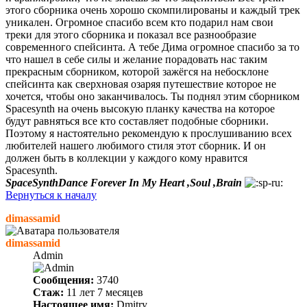
этого сборника очень хорошо скомпилированы и каждый трек
уникален. Огромное спасибо всем кто подарил нам свои
треки для этого сборника и показал все разнообразие
современного спейсинта. А тебе Дима огромное спасибо за то
что нашел в себе силы и желание порадовать нас таким
прекрасным сборником, которой зажёгся на небосклоне
спейсинта как сверхновая озаряя путешествие которое не
хочется, чтобы оно заканчивалось. Ты поднял этим сборником
Spacesynth на очень высокую планку качества на которое
будут равняться все кто составляет подобные сборники.
Поэтому я настоятельно рекомендую к прослушиванию всех
любителей нашего любимого стиля этот сборник. И он
должен быть в коллекции у каждого кому нравится
Spacesynth.
SpaceSynthDance Forever In My Heart ,Soul ,Brain
Вернуться к началу
dimassamid
dimassamid
Admin
Сообщения:
3740
Стаж:
11 лет 7 месяцев
Настоящее имя:
Dmitry