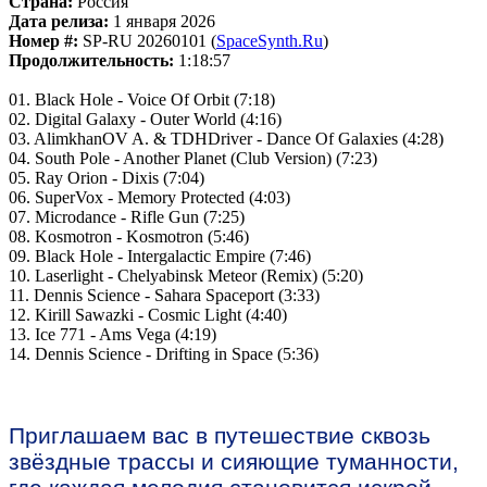
Страна:
Россия
Дата релиза:
1 января 2026
Номер #:
SP-RU 20260101 (
SpaceSynth.Ru
)
Продолжительность:
1:18:57
01. Black Hole - Voice Of Orbit (7:18)
02. Digital Galaxy - Outer World (4:16)
03. AlimkhanOV A. & TDHDriver - Dance Of Galaxies (4:28)
04. South Pole - Another Planet (Club Version) (7:23)
05. Ray Orion - Dixis (7:04)
06. SuperVox - Memory Protected (4:03)
07. Microdance - Rifle Gun (7:25)
08. Kosmotron - Kosmotron (5:46)
09. Black Hole - Intergalactic Empire (7:46)
10. Laserlight - Chelyabinsk Meteor (Remix) (5:20)
11. Dennis Science - Sahara Spaceport (3:33)
12. Kirill Sawazki - Cosmic Light (4:40)
13. Ice 771 - Ams Vega (4:19)
14. Dennis Science - Drifting in Space (5:36)
Приглашаем вас в путешествие сквозь
звёздные трассы и сияющие туманности,