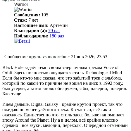
Warrior
Сообщения:
105
Стаж:
7 лет
Настоящее имя:
Артемий
Благодарил (а):
79 раз
Поблагодарили:
180 раз
Сообщение
пруль vs max rebo
»
21 янв 2026, 23:53
Black Hole задаёт темп своим энергичным треком Voice of
Orbit. Здесь полностью ощущается стиль Technological Mind.
Если бы кто-то мне сказал, что это забытый трек с альбома,
который по какой-то причине не вошёл на диск в 1992 году,
был утерян, а затем вновь обнаружен, я бы, наверно, поверил.
Блестяще.
Идём дальше. Digital Galaxy - крайне крутой проект, так что
ожидаю не менее улётного трека. К счастью, всё так и
оказалось. Единственно что, стиль здесь больше напоминает
эпоху Around the Planet. Ну а в целом, всё крайне классно
сделано - все звуки, мелодии, переходы. Очередной отменный
трек. Просто кайф.