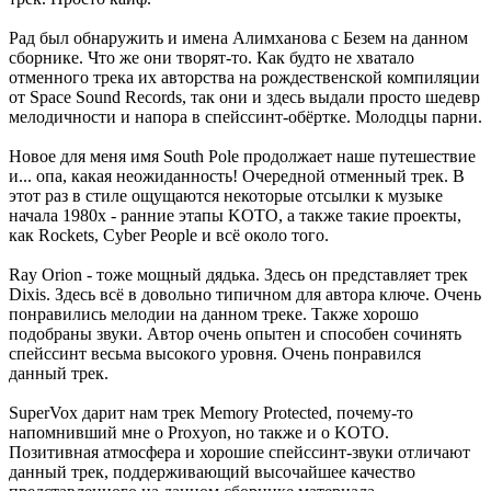
Рад был обнаружить и имена Алимханова с Безем на данном
сборнике. Что же они творят-то. Как будто не хватало
отменного трека их авторства на рождественской компиляции
от Space Sound Records, так они и здесь выдали просто шедевр
мелодичности и напора в спейссинт-обёртке. Молодцы парни.
Новое для меня имя South Pole продолжает наше путешествие
и... опа, какая неожиданность! Очередной отменный трек. В
этот раз в стиле ощущаются некоторые отсылки к музыке
начала 1980х - ранние этапы KOTO, а также такие проекты,
как Rockets, Cyber People и всё около того.
Ray Orion - тоже мощный дядька. Здесь он представляет трек
Dixis. Здесь всё в довольно типичном для автора ключе. Очень
понравились мелодии на данном треке. Также хорошо
подобраны звуки. Автор очень опытен и способен сочинять
спейссинт весьма высокого уровня. Очень понравился
данный трек.
SuperVox дарит нам трек Memory Protected, почему-то
напомнивший мне о Proxyon, но также и о KOTO.
Позитивная атмосфера и хорошие спейссинт-звуки отличают
данный трек, поддерживающий высочайшее качество