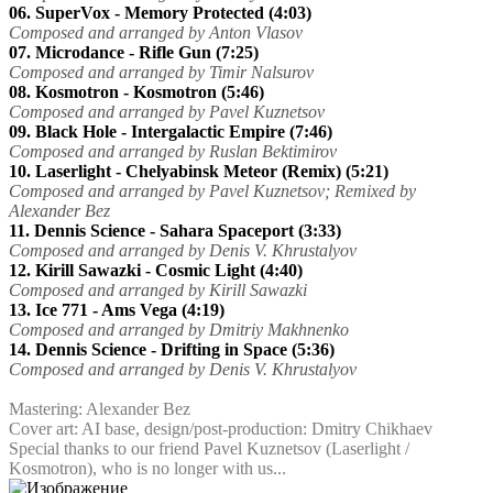
06. SuperVox - Memory Protected (4:03)
Composed and arranged by Anton Vlasov
07. Microdance - Rifle Gun (7:25)
Composed and arranged by Timir Nalsurov
08. Kosmotron - Kosmotron (5:46)
Composed and arranged by Pavel Kuznetsov
09. Black Hole - Intergalactic Empire (7:46)
Composed and arranged by Ruslan Bektimirov
10. Laserlight - Chelyabinsk Meteor (Remix) (5:21)
Composed and arranged by Pavel Kuznetsov; Remixed by
Alexander Bez
11. Dennis Science - Sahara Spaceport (3:33)
Composed and arranged by Denis V. Khrustalyov
12. Kirill Sawazki - Cosmic Light (4:40)
Composed and arranged by Kirill Sawazki
13. Ice 771 - Ams Vega (4:19)
Composed and arranged by Dmitriy Makhnenko
14. Dennis Science - Drifting in Space (5:36)
Composed and arranged by Denis V. Khrustalyov
Mastering: Alexander Bez
Cover art: AI base, design/post-production: Dmitry Chikhaev
Special thanks to our friend Pavel Kuznetsov (Laserlight /
Kosmotron), who is no longer with us...