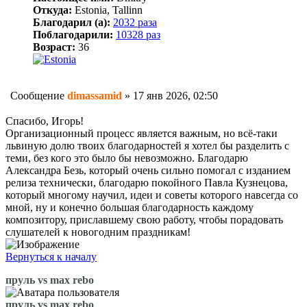
Откуда:
Estonia, Tallinn
Благодарил (а):
2032 раза
Поблагодарили:
10328 раз
Возраст:
36
Сообщение
dimassamid
»
17 янв 2026, 02:50
Спасибо, Игорь!
Организационный процесс является важным, но всё-таки
львиную долю твоих благодарностей я хотел бы разделить с
теми, без кого это было бы невозможно. Благодарю
Александра Безь, который очень сильно помогал с изданием
релиза технически, благодарю покойного Павла Кузнецова,
который многому научил, идеи и советы которого навсегда со
мной, ну и конечно большая благодарность каждому
композитору, приславшему свою работу, чтобы порадовать
слушателей к новогодним праздникам!
Вернуться к началу
пруль vs max rebo
пруль vs max rebo