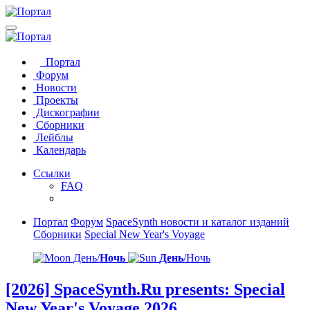
Портал
Форум
Новости
Проекты
Дискографии
Сборники
Лейблы
Календарь
Ссылки
FAQ
Портал
Форум
SpaceSynth новости и каталог изданий
Сборники
Special New Year's Voyage
День/
Ночь
День
/Ночь
[2026] SpaceSynth​.​Ru presents: Special
New Year's Voyage 2026