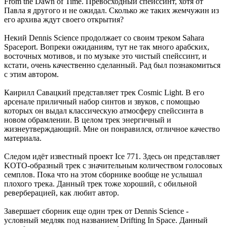
From the Dawn of Time. Превосходный спейссинт, хотя от
Павла я другого и не ожидал. Сколько же таких жемчужин из
его архива ждут своего открытия?
Некий Dennis Science продолжает со своим треком Sahara
Spaceport. Вопреки ожиданиям, тут не так много арабских,
восточных мотивов, и по музыке это чистый спейссинт, и
кстати, очень качественно сделанный. Рад был познакомиться
с этим автором.
Каирилл Савацкий представляет трек Cosmic Light. В его
арсенале приличный набор синтов и звуков, с помощью
которых он выдал классическую атмосферу спейссинта в
новом обрамлении. В целом трек энергичный и
жизнеутверждающий. Мне он понравился, отличное качество
материала.
Следом идёт известный проект Ice 771. Здесь он представляет
KOTO-образный трек с значительным количеством голосовых
семплов. Пока что на этом сборнике вообще не услышал
плохого трека. Данный трек тоже хороший, с обильной
реверберацией, как любит автор.
Завершает сборник еще один трек от Dennis Science -
условный медляк под названием Drifting In Space. Данный