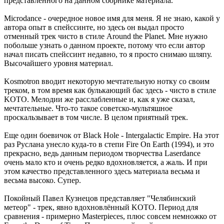
представленного на данном сборнике материала.
Microdance - очередное новое имя для меня. Я не знаю, какой у
автора опыт в спейссинте, но здесь он выдал просто
отменный трек чисто в стиле Around the Planet. Мне нужно
побольше узнать о данном проекте, потому что если автор
начал писать спейссинт недавно, то я просто снимаю шляпу.
Высочайшего уровня материал.
Kosmotron вводит некоторую мечтательную нотку со своим
треком, в том время как булькающий бас здесь - чисто в стиле
KOTO. Мелодии же расслабленные и, как я уже сказал,
мечтательные. Что-то такое советско-мультяшное
проскальзывает в том числе. В целом приятный трек.
Еще один боевичок от Black Hole - Intergalactic Empire. На этот
раз Руслана унесло куда-то в степи Fire On Earth (1994), и это
прекрасно, ведь данным периодом творчества Laserdance
очень мало кто и очень редко вдохновляется, а жаль. И при
этом качество представленного здесь материала весьма и
весьма высоко. Супер.
Покойный Павел Кузнецов представляет "Челябинский
метеор" - трек, явно вдохновлённый KOTO. Период для
сравнения - примерно Masterpieces, плюс совсем немножко от