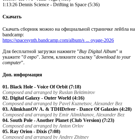
1:13:26 Dennis Science - Drifting in Space (5:36)
Скачать
Скачать сборник можно на официальной страничке лейбла на
bandcamp:
https://spacesynth.bandcamp.com/album/s ... oyage-2026
Для бесплатной загрузки нажмите "
Buy Digital Album
" и
укажите "
0 евро
". Затем, кликните ссылку "
download to your
computer
".
Доп. информация
01. Black Hole - Voice Of Orbit (7:18)
Composed and arranged by Ruslan Bektimirov
02. Digital Galaxy - Outer World (4:16)
Composed and arranged by Pavel Kuznetsov, Alexander Bez
03. AlimkhanOV A. & TDHDriver - Dance Of Galaxies (4:28)
Composed and arranged by Emir Alimkhanov, Alexander Bez
04. South Pole - Another Planet (Club Version) (7:23)
Composed and arranged by Anton Orlov
05. Ray Orion - Dixis (7:08)
Composed and arranged by Andrey Zhitnev