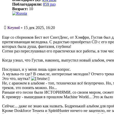
Поблагодарили:
859 раз
Возраст:
10
Сообщение
Keynol
»
15 дек 2025, 16:20
Еще со сборников Бест вот СинтДенс, от Хэмфри, Густав был 
притягивающая мелодика. С радостью приобретал CD c его пр
которых была душа, фантазия, глубина!
Сотни раз переслушивал его практически все работы, в том чи
Когда узнал, что Густав, наконец, выпустил новый альбом, очен
Послушал, и у меня лишь один вопрос.
А музыка-то где? В смысле, интересные мелодии? Отчего треки 
Это что, шутка?
Не, с аранжем в альбоме - топ, технически всё безупречно. Но,
треков, это понять можно. Но...
Раньше его песни были ИСТОРИЯМИ, со своим миром, сюжето
К примеру - вышедшая в прошлом Machine World... Это ж было
Сейчас... даже не знаю как назвать. Бодренький альбом для про
Кроме Doskforce Tessera и SpitritHunter ничего не зацепило, не