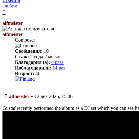
Швеция
альбом
Вернуться
к
началу
alfmeister
alfmeister
Composer
Сообщения:
10
Стаж:
2 года 2 месяца
Благодарил (а):
4 раза
Поблагодарили:
14 раз
Возраст:
46
Сообщение
alfmeister
»
12 дек 2025, 15:06
Gustaf recently performed the album as a DJ set which you can see he