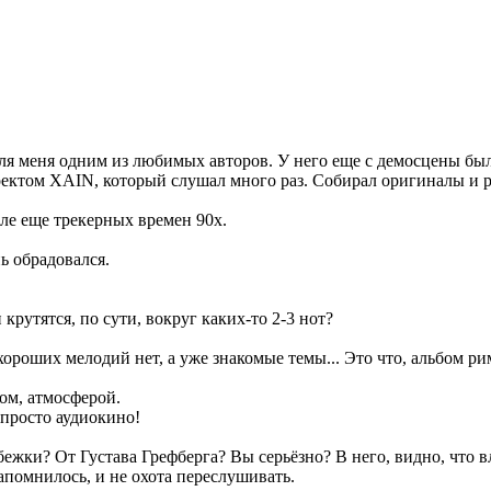
для меня одним из любимых авторов. У него еще с демосцены бы
оектом XAIN, который слушал много раз. Собирал оригиналы и 
сле еще трекерных времен 90х.
ь обрадовался.
крутятся, по сути, вокруг каких-то 2-3 нот?
 хороших мелодий нет, а уже знакомые темы... Это что, альбом р
м, атмосферой.
 просто аудиокино!
бежки? От Густава Грефберга? Вы серьёзно? В него, видно, что вл
 запомнилось, и не охота переслушивать.