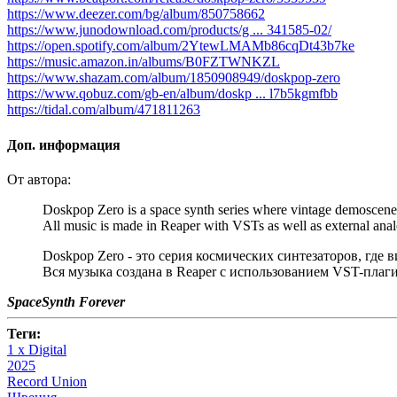
https://www.deezer.com/bg/album/850758662
https://www.junodownload.com/products/g ... 341585-02/
https://open.spotify.com/album/2YtewLMAMb86cqDt43b7ke
https://music.amazon.in/albums/B0FZTWNKZL
https://www.shazam.com/album/1850908949/doskpop-zero
https://www.qobuz.com/gb-en/album/doskp ... l7b5kgmfbb
https://tidal.com/album/471811263
Доп. информация
От автора:
Doskpop Zero is a space synth series where vintage demoscene
All music is made in Reaper with VSTs as well as external anal
Doskpop Zero - это серия космических синтезаторов, где 
Вся музыка создана в Reaper с использованием VST-плаг
SpaceSynth Forever
Теги:
1 x Digital
2025
Record Union