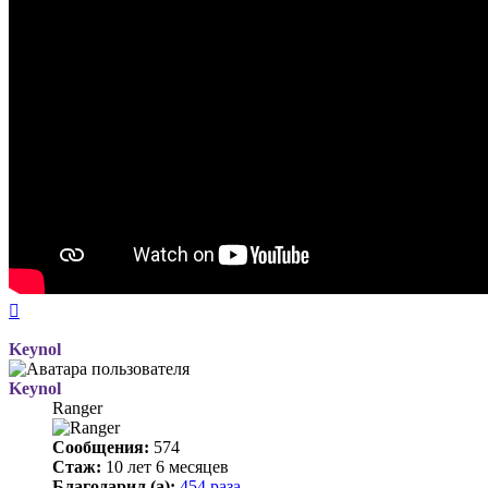
Вернуться
к
началу
Keynol
Keynol
Ranger
Сообщения:
574
Стаж:
10 лет 6 месяцев
Благодарил (а):
454 раза