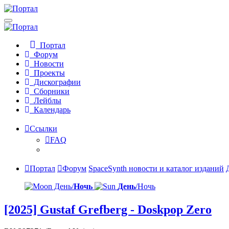
Портал
Форум
Новости
Проекты
Дискографии
Сборники
Лейблы
Календарь
Ссылки
FAQ
Портал
Форум
SpaceSynth новости и каталог изданий
День/
Ночь
День
/Ночь
[2025] Gustaf Grefberg - Doskpop Zero