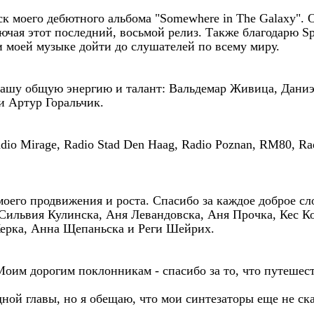
ск моего дебютного альбома "Somewhere in The Galaxy". О
чая этот последний, восьмой релиз. Также благодарю Sp
и моей музыке дойти до слушателей по всему миру.
вашу общую энергию и талант: Вальдемар Живица, Дани
и Артур Горальчик.
o Mirage, Radio Stad Den Haag, Radio Poznan, RM80, Radi
моего продвижения и роста. Спасибо за каждое доброе сл
 Сильвия Кулинска, Аня Левандовска, Аня Прочка, Кес К
ерка, Анна Щепаньска и Реги Шейрих.
им дорогим поклонникам - спасибо за то, что путешест
ной главы, но я обещаю, что мои синтезаторы еще не ска