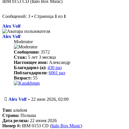
IBM 0153 CD (Italo Box Music)
Сообщений: 3 • Страница
1
из
1
Alex Volf
Alex Volf
Moderator
Сообщения:
3572
Стаж:
5 лет 3 месяца
Настоящее имя:
Александр
Благодарил (а):
430 раз
Поблагодарили:
6061 раз
Возраст:
55
Сообщение
Alex Volf
»
22 июн 2026, 02:09
Тип:
альбом
Страна:
Польша
Дата релиза:
22 июня 2026
Номер #:
IBM 0153 CD (
Italo Box Music
)