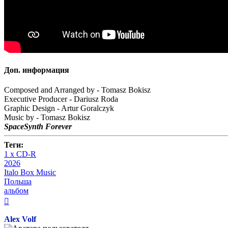
Доп. информация
Composed and Arranged by - Tomasz Bokisz
Executive Producer - Dariusz Roda
Graphic Design - Artur Goralczyk
Music by - Tomasz Bokisz
SpaceSynth Forever
Теги:
1 x CD-R
2026
Italo Box Music
Польша
альбом
Вернуться
к
началу
Alex Volf