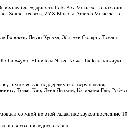
громная благодарность Italo Box Music за то, что они
ace Sound Records, ZYX Music и Ameros Music за то,
эль Боровец, Януш Куявка, Збигнев Солярц, Томаш
o Italo4you, Hitradio и Nasze Nowe Radio за каждую
ово, техническую поддержку и за веру в меня:
онингс, Томас Кло, Лена Литвин, Катажина Гай, Роберт
вовали со мной по этой галактике звуков последние 10
зали своего последнего слова!