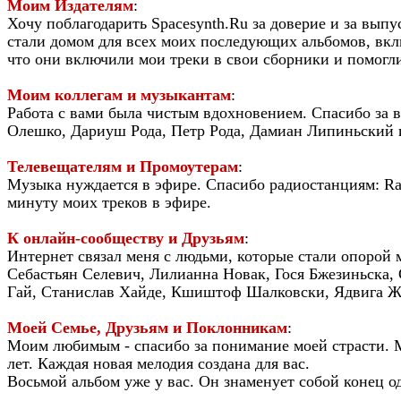
Моим Издателям
:
Хочу поблагодарить Spacesynth.Ru за доверие и за выпу
стали домом для всех моих последующих альбомов, вклю
что они включили мои треки в свои сборники и помогл
Моим коллегам и музыкантам
:
Работа с вами была чистым вдохновением. Спасибо за 
Олешко, Дариуш Рода, Петр Рода, Дамиан Липиньский 
Телевещателям и Промоутерам
:
Музыка нуждается в эфире. Спасибо радиостанциям: Radi
минуту моих треков в эфире.
К онлайн-сообществу и Друзьям
:
Интернет связал меня с людьми, которые стали опорой 
Себастьян Селевич, Лилианна Новак, Гося Бжезиньска,
Гай, Станислав Хайде, Кшиштоф Шалковски, Ядвига Ж
Моей Семье, Друзьям и Поклонникам
:
Моим любимым - спасибо за понимание моей страсти. Мо
лет. Каждая новая мелодия создана для вас.
Восьмой альбом уже у вас. Он знаменует собой конец од