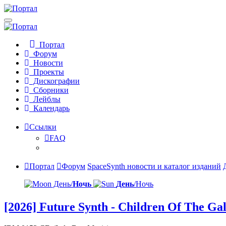
Портал
Форум
Новости
Проекты
Дискографии
Сборники
Лейблы
Календарь
Ссылки
FAQ
Портал
Форум
SpaceSynth новости и каталог изданий
День/
Ночь
День
/Ночь
[2026] Future Synth - Children Of The Ga