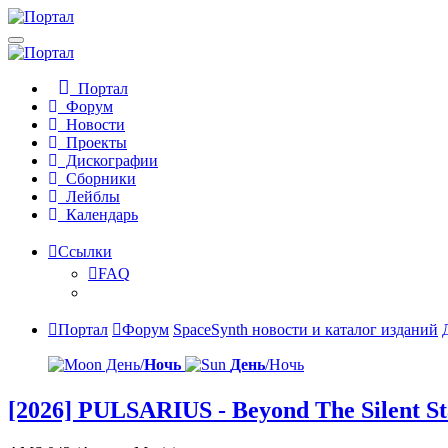
Портал
Форум
Новости
Проекты
Дискографии
Сборники
Лейблы
Календарь
Ссылки
FAQ
Портал
Форум
SpaceSynth новости и каталог изданий
День/
Ночь
День
/Ночь
[2026] PULSARIUS - Beyond The Silent St