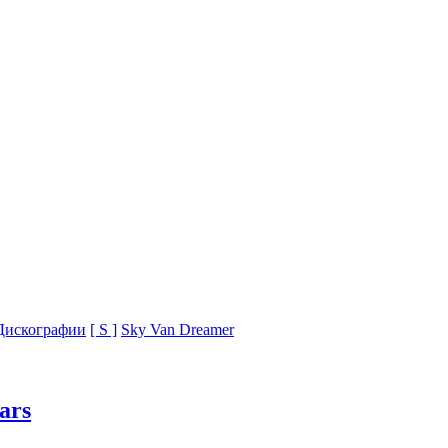
Дискографии
[ S ]
Sky Van Dreamer
ars