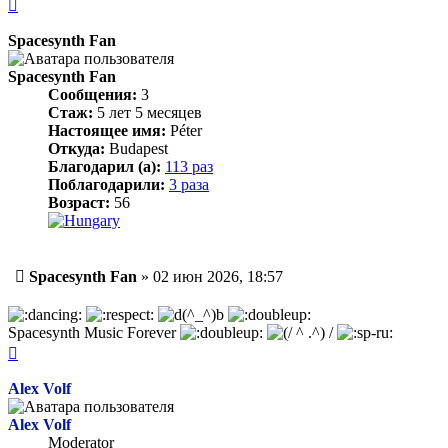
Вернуться
к
началу
Spacesynth Fan
Spacesynth Fan
Сообщения:
3
Стаж:
5 лет 5 месяцев
Настоящее имя:
Péter
Откуда:
Budapest
Благодарил (а):
113 раз
Поблагодарили:
3 раза
Возраст:
56
Сообщение
Spacesynth Fan
»
02 июн 2026, 18:57
Spacesynth Music Forever
Вернуться
к
началу
Alex Volf
Alex Volf
Moderator