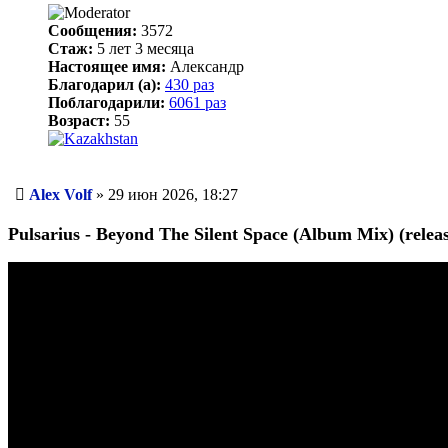
Сообщения:
3572
Стаж:
5 лет 3 месяца
Настоящее имя:
Александр
Благодарил (а):
430 раз
Поблагодарили:
6061 раз
Возраст:
55
Сообщение
Alex Volf
»
29 июн 2026, 18:27
Pulsarius - Beyond The Silent Space (Album Mix) (relea