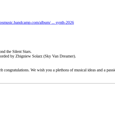
rosmusic.bandcamp.com/album/ ... synth-2026
 the Silent Stars.
recorded by Zbigniew Solarz (Sky Van Dreamer).
 congratulations. We wish you a plethora of musical ideas and a passion