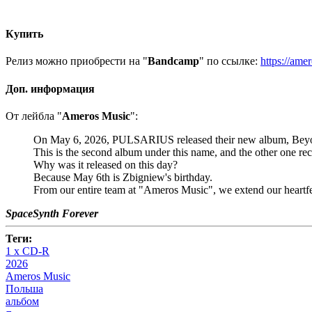
Купить
Релиз можно приобрести на "
Bandcamp
" по ссылке:
https://ame
Доп. информация
От лейбла "
Ameros Music
":
On May 6, 2026, PULSARIUS released their new album, Beyond
This is the second album under this name, and the other one 
Why was it released on this day?
Because May 6th is Zbigniew's birthday.
From our entire team at "Ameros Music", we extend our heartfelt
SpaceSynth Forever
Теги:
1 x CD-R
2026
Ameros Music
Польша
альбом