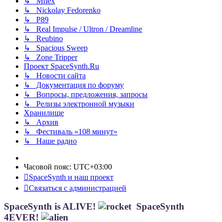
↳ Mflex
↳ Nickolay Fedorenko
↳ P89
↳ Real Impulse / Ultron / Dreamline
↳ Reubino
↳ Spacious Sweep
↳ Zone Tripper
Проект SpaceSynth.Ru
↳ Новости сайта
↳ Документация по форуму
↳ Вопросы, предложения, запросы
↳ Релизы электронной музыки
Хранилище
↳ Архив
↳ Фестиваль «108 минут»
↳ Наше радио
Часовой пояс:
UTC+03:00
SpaceSynth и наш проект
Связаться с администрацией
SpaceSynth is ALIVE!
SpaceSynth
4EVER!