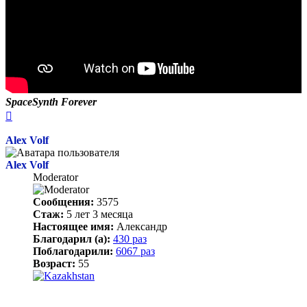
SpaceSynth Forever
Вернуться
к
началу
Alex Volf
Alex Volf
Moderator
Сообщения:
3575
Стаж:
5 лет 3 месяца
Настоящее имя:
Александр
Благодарил (а):
430 раз
Поблагодарили:
6067 раз
Возраст:
55