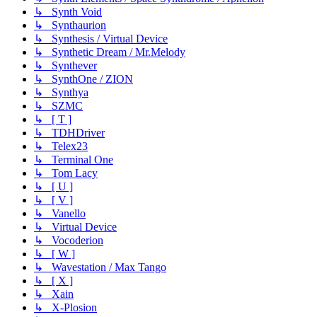
↳ Synth Void
↳ Synthaurion
↳ Synthesis / Virtual Device
↳ Synthetic Dream / Mr.Melody
↳ Synthever
↳ SynthOne / ZION
↳ Synthya
↳ SZMC
↳ [ T ]
↳ TDHDriver
↳ Telex23
↳ Terminal One
↳ Tom Lacy
↳ [ U ]
↳ [ V ]
↳ Vanello
↳ Virtual Device
↳ Vocoderion
↳ [ W ]
↳ Wavestation / Max Tango
↳ [ X ]
↳ Xain
↳ X-Plosion