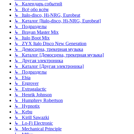
↳ Календарь событий
↳ Всё обо всём
↳ Italo-disco, Hi-NRG, Eurobeat
↳ Каталог [Italo-disco, Hi-NRG, Eurobeat]
↳ Подразделы
↳ Brayan Master Mix
↳ Italo Boot Mix
↳ ZYX Italo Disco New Generation
↳ Демосцена, трекерная музыка
↳ Каталог [Демосцена, трекерная музыка]
↳ Другая электроника
↳ Каталог [Другая электроника]
↳ Подразделы
↳ Ebia
↳ Ergrover
↳ Extragalactic
↳ Henrik Johnson
↳ Humphrey Robertson
↳ Hypnotix
↳ Kebu
↳ Kirill Sawazki
↳ Lo-Fi Electronic
↳ Mechanical Principle