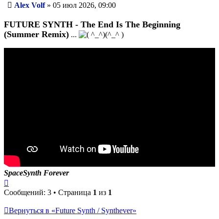
Сообщение
Alex Volf
»
05 июл 2026, 09:00
FUTURE SYNTH - The End Is The Beginning
(Summer Remix)
...
SpaceSynth Forever
Вернуться
к
Сообщений: 3 • Страница
1
из
1
началу
Вернуться в «Future Synth / Synthever»