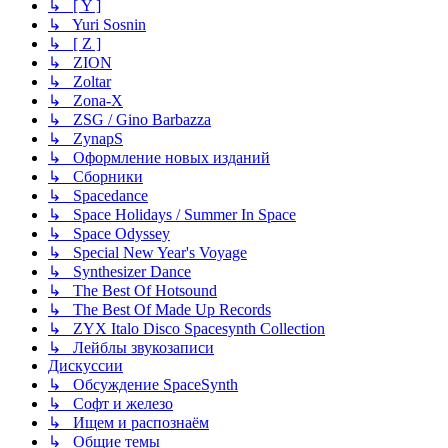
↳ [ Y ]
↳ Yuri Sosnin
↳ [ Z ]
↳ ZION
↳ Zoltar
↳ Zona-X
↳ ZSG / Gino Barbazza
↳ ZynapS
↳ Оформление новых изданий
↳ Сборники
↳ Spacedance
↳ Space Holidays / Summer In Space
↳ Space Odyssey
↳ Special New Year's Voyage
↳ Synthesizer Dance
↳ The Best Of Hotsound
↳ The Best Of Made Up Records
↳ ZYX Italo Disco Spacesynth Collection
↳ Лейблы звукозаписи
Дискуссии
↳ Обсуждение SpaceSynth
↳ Софт и железо
↳ Ищем и распознаём
↳ Общие темы