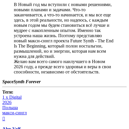
В Новый год мы вступили с новыми решениями,
новыми планами и задачами. Что-то
заканчивается, а что-то начинается, и мы все еще
здесь, в этой реальности, но надеюсь, с каждым
новым годом мы будем становиться всё лучше и
мудрее с накопленным опытом. Именно так
устроена наша жизнь. Поэтому представляю
новый макси-сингл проекта Future Synth - The End
Is The Beginning, который полон ностальгии,
размышлений, но и энергии, которая нам всем
нужна для действий.
Желаю вам всего самого наилучшего в Новом
2026 году, а прежде всего здоровья и веры в свои
способности, независимо от обстоятельств.
SpaceSynth Forever
Теги:
1 x Digital
2026
Польша
макси-сингл
Вернуться
к
началу
Alex Volf