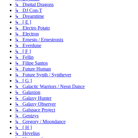
↳ Digital Dragons
↳ DJ Con-T
↳ Dreamtime
↳ [ E ]
↳ Electro Potato
↳ Electron
↳ Ernesto / Ernestronix
↳ Everdune
↳ [ F ]
↳ Fellin
↳ Filipe Santos
↳ Future Human
↳ Future Synth / Synthever
↳ [ G ]
↳ Galactic Warriors / Neon Dance
↳ Galaxion
↳ Galaxy Hunter
↳ Galaxy Observer
↳ Galspace Project
↳ Genizys
↳ Gregory / Moondance
↳ [ H ]
↳ Hevelius