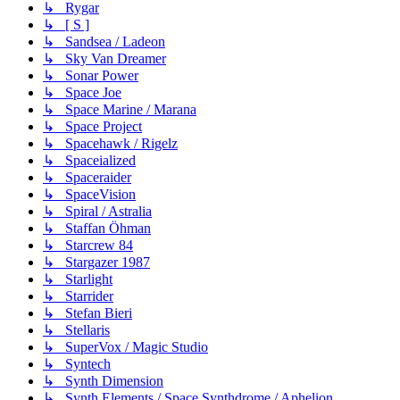
↳ Rygar
↳ [ S ]
↳ Sandsea / Ladeon
↳ Sky Van Dreamer
↳ Sonar Power
↳ Space Joe
↳ Space Marine / Marana
↳ Space Project
↳ Spacehawk / Rigelz
↳ Spaceialized
↳ Spaceraider
↳ SpaceVision
↳ Spiral / Astralia
↳ Staffan Öhman
↳ Starcrew 84
↳ Stargazer 1987
↳ Starlight
↳ Starrider
↳ Stefan Bieri
↳ Stellaris
↳ SuperVox / Magic Studio
↳ Syntech
↳ Synth Dimension
↳ Synth Elements / Space Synthdrome / Aphelion