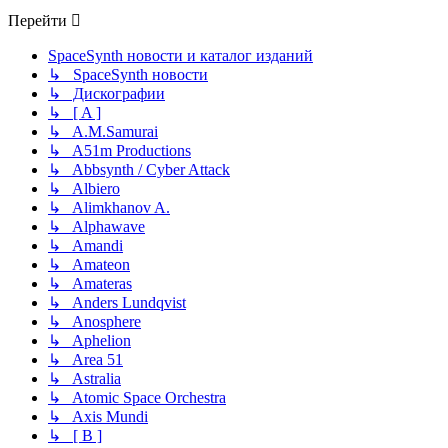
Перейти
SpaceSynth новости и каталог изданий
↳ SpaceSynth новости
↳ Дискографии
↳ [ A ]
↳ A.M.Samurai
↳ A51m Productions
↳ Abbsynth / Cyber Attack
↳ Albiero
↳ Alimkhanov A.
↳ Alphawave
↳ Amandi
↳ Amateon
↳ Amateras
↳ Anders Lundqvist
↳ Anosphere
↳ Aphelion
↳ Area 51
↳ Astralia
↳ Atomic Space Orchestra
↳ Axis Mundi
↳ [ B ]