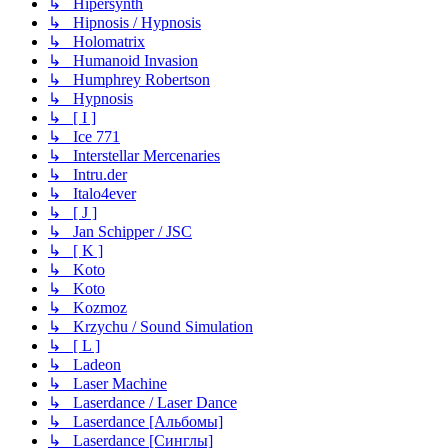
↳ Hipersynth
↳ Hipnosis / Hypnosis
↳ Holomatrix
↳ Humanoid Invasion
↳ Humphrey Robertson
↳ Hypnosis
↳ [ I ]
↳ Ice 771
↳ Interstellar Mercenaries
↳ Intru.der
↳ Italo4ever
↳ [ J ]
↳ Jan Schipper / JSC
↳ [ K ]
↳ Koto
↳ Koto
↳ Kozmoz
↳ Krzychu / Sound Simulation
↳ [ L ]
↳ Ladeon
↳ Laser Machine
↳ Laserdance / Laser Dance
↳ Laserdance [Альбомы]
↳ Laserdance [Синглы]