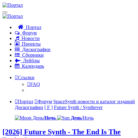
Портал
Форум
Новости
Проекты
Дискографии
Сборники
Лейблы
Календарь
Ссылки
FAQ
Портал
Форум
SpaceSynth новости и каталог изданий
Дискографии
[ F ]
Future Synth / Synthever
День/
Ночь
День
/Ночь
[2026] Future Synth - The End Is The