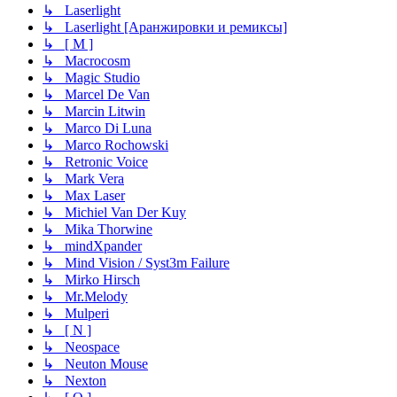
↳ Laserlight
↳ Laserlight [Аранжировки и ремиксы]
↳ [ M ]
↳ Macrocosm
↳ Magic Studio
↳ Marcel De Van
↳ Marcin Litwin
↳ Marco Di Luna
↳ Marco Rochowski
↳ Retronic Voice
↳ Mark Vera
↳ Max Laser
↳ Michiel Van Der Kuy
↳ Mika Thorwine
↳ mindXpander
↳ Mind Vision / Syst3m Failure
↳ Mirko Hirsch
↳ Mr.Melody
↳ Mulperi
↳ [ N ]
↳ Neospace
↳ Neuton Mouse
↳ Nexton