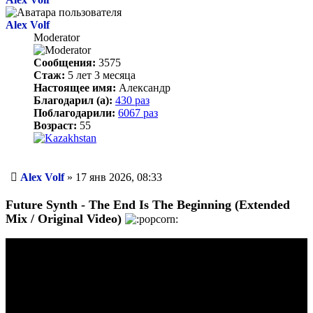
Alex Volf
Moderator
Сообщения:
3575
Стаж:
5 лет 3 месяца
Настоящее имя:
Александр
Благодарил (а):
430 раз
Поблагодарили:
6067 раз
Возраст:
55
Сообщение
Alex Volf
»
17 янв 2026, 08:33
Future Synth - The End Is The Beginning (Extended
Mix / Original Video)