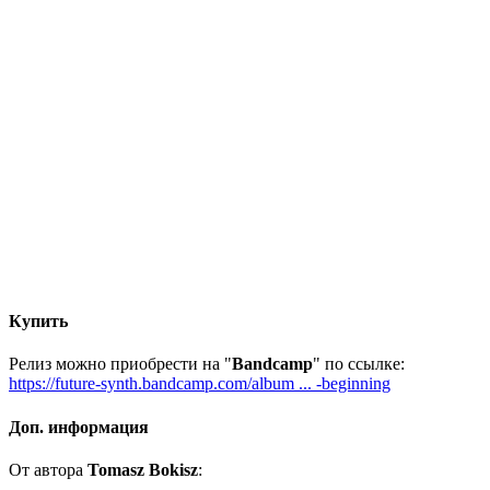
Купить
Релиз можно приобрести на "
Bandcamp
" по ссылке:
https://future-synth.bandcamp.com/album ... -beginning
Доп. информация
От автора
Tomasz Bokisz
: