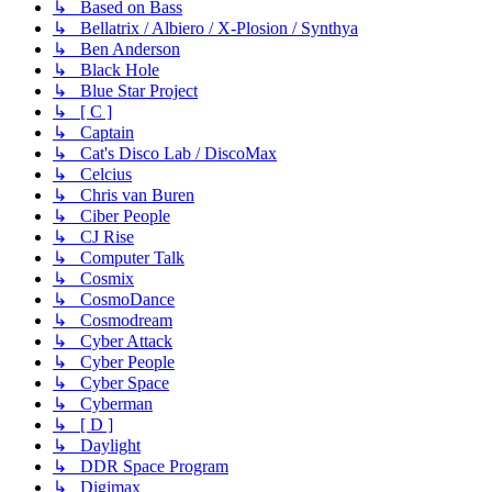
↳ Based on Bass
↳ Bellatrix / Albiero / X-Plosion / Synthya
↳ Ben Anderson
↳ Black Hole
↳ Blue Star Project
↳ [ C ]
↳ Captain
↳ Cat's Disco Lab / DiscoMax
↳ Celcius
↳ Chris van Buren
↳ Ciber People
↳ CJ Rise
↳ Computer Talk
↳ Cosmix
↳ CosmoDance
↳ Cosmodream
↳ Cyber Attack
↳ Cyber People
↳ Cyber Space
↳ Cyberman
↳ [ D ]
↳ Daylight
↳ DDR Space Program
↳ Digimax