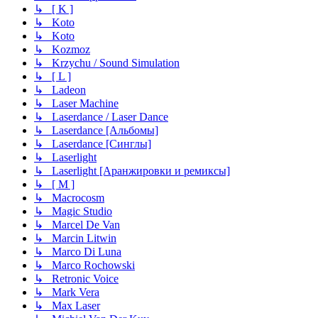
↳ [ K ]
↳ Koto
↳ Koto
↳ Kozmoz
↳ Krzychu / Sound Simulation
↳ [ L ]
↳ Ladeon
↳ Laser Machine
↳ Laserdance / Laser Dance
↳ Laserdance [Альбомы]
↳ Laserdance [Синглы]
↳ Laserlight
↳ Laserlight [Аранжировки и ремиксы]
↳ [ M ]
↳ Macrocosm
↳ Magic Studio
↳ Marcel De Van
↳ Marcin Litwin
↳ Marco Di Luna
↳ Marco Rochowski
↳ Retronic Voice
↳ Mark Vera
↳ Max Laser