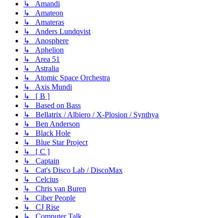
↳ Amandi
↳ Amateon
↳ Amateras
↳ Anders Lundqvist
↳ Anosphere
↳ Aphelion
↳ Area 51
↳ Astralia
↳ Atomic Space Orchestra
↳ Axis Mundi
↳ [ B ]
↳ Based on Bass
↳ Bellatrix / Albiero / X-Plosion / Synthya
↳ Ben Anderson
↳ Black Hole
↳ Blue Star Project
↳ [ C ]
↳ Captain
↳ Cat's Disco Lab / DiscoMax
↳ Celcius
↳ Chris van Buren
↳ Ciber People
↳ CJ Rise
↳ Computer Talk