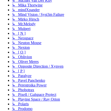
↳ Michiel Van Der Kuy
↳ Mika Thorwine
↳ mindXpander
↳ Mind Vision / Syst3m Failure
↳ Mirko Hirsch
↳ Mr.Melody
↳ Mulperi
↳ [ N ]
↳ Neospace
↳ Neuton Mouse
↳ Nexton
↳ [ O ]
↳ Oblivion
↳ Oliver Meres
↳ Opposite Direction / Xynven
↳ [ P ]
↳ Paralyze
↳ Pavel Panchenko
↳ Perestroika Power
↳ Phobotrax
↳ Pixell / Galspace Project
↳ Playing Space / Ray Orion
↳ Polaris
↳ Prodomo