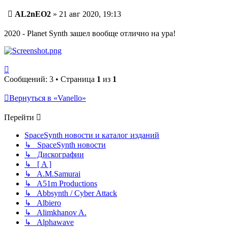
Сообщение
AL2nEO2
»
21 авг 2020, 19:13
2020 - Planet Synth зашел вообще отлично на ура!
Вернуться
к
Сообщений: 3 • Страница
1
из
1
началу
Вернуться в «Vanello»
Перейти
SpaceSynth новости и каталог изданий
↳ SpaceSynth новости
↳ Дискографии
↳ [ A ]
↳ A.M.Samurai
↳ A51m Productions
↳ Abbsynth / Cyber Attack
↳ Albiero
↳ Alimkhanov A.
↳ Alphawave