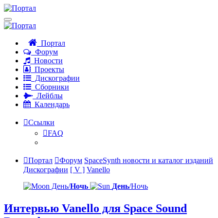
Портал
Форум
Новости
Проекты
Дискографии
Сборники
Лейблы
Календарь
Ссылки
FAQ
Портал
Форум
SpaceSynth новости и каталог изданий
Дискографии
[ V ]
Vanello
День/
Ночь
День
/Ночь
Интервью Vanello для Space Sound