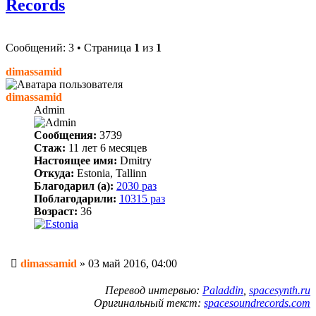
Records
Сообщений: 3 • Страница
1
из
1
dimassamid
dimassamid
Admin
Сообщения:
3739
Стаж:
11 лет 6 месяцев
Настоящее имя:
Dmitry
Откуда:
Estonia, Tallinn
Благодарил (а):
2030 раз
Поблагодарили:
10315 раз
Возраст:
36
Сообщение
dimassamid
»
03 май 2016, 04:00
Перевод интервью:
Paladdin
,
spacesynth.ru
Оригинальный текст:
spacesoundrecords.com