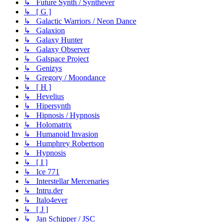
↳ Future Synth / Synthever
↳ [ G ]
↳ Galactic Warriors / Neon Dance
↳ Galaxion
↳ Galaxy Hunter
↳ Galaxy Observer
↳ Galspace Project
↳ Genizys
↳ Gregory / Moondance
↳ [ H ]
↳ Hevelius
↳ Hipersynth
↳ Hipnosis / Hypnosis
↳ Holomatrix
↳ Humanoid Invasion
↳ Humphrey Robertson
↳ Hypnosis
↳ [ I ]
↳ Ice 771
↳ Interstellar Mercenaries
↳ Intru.der
↳ Italo4ever
↳ [ J ]
↳ Jan Schipper / JSC