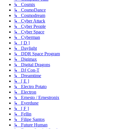
↳ Cosmix
↳ CosmoDance
↳ Cosmodream
↳ Cyber Attack
↳ Cyber People
↳ Cyber Space
↳ Cyberman
↳ [ D ]
↳ Daylight
↳ DDR Space Program
↳ Digimax
↳ Digital Dragons
↳ DJ Con-T
↳ Dreamtime
↳ [ E ]
↳ Electro Potato
↳ Electron
↳ Ernesto / Ernestronix
↳ Everdune
↳ [ F ]
↳ Fellin
↳ Filipe Santos
↳ Future Human