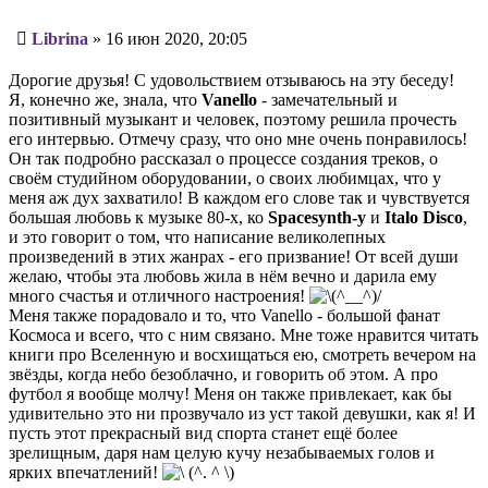
Сообщение
Librina
»
16 июн 2020, 20:05
Дорогие друзья! С удовольствием отзываюсь на эту беседу!
Я, конечно же, знала, что
Vanello
- замечательный и
позитивный музыкант и человек, поэтому решила прочесть
его интервью. Отмечу сразу, что оно мне очень понравилось!
Он так подробно рассказал о процессе создания треков, о
своём студийном оборудовании, о своих любимцах, что у
меня аж дух захватило! В каждом его слове так и чувствуется
большая любовь к музыке 80-х, ко
Spacesynth-у
и
Italo Disco
,
и это говорит о том, что написание великолепных
произведений в этих жанрах - его призвание! От всей души
желаю, чтобы эта любовь жила в нём вечно и дарила ему
много счастья и отличного настроения!
Меня также порадовало и то, что Vanello - большой фанат
Космоса и всего, что с ним связано. Мне тоже нравится читать
книги про Вселенную и восхищаться ею, смотреть вечером на
звёзды, когда небо безоблачно, и говорить об этом. А про
футбол я вообще молчу! Меня он также привлекает, как бы
удивительно это ни прозвучало из уст такой девушки, как я! И
пусть этот прекрасный вид спорта станет ещё более
зрелищным, даря нам целую кучу незабываемых голов и
ярких впечатлений!