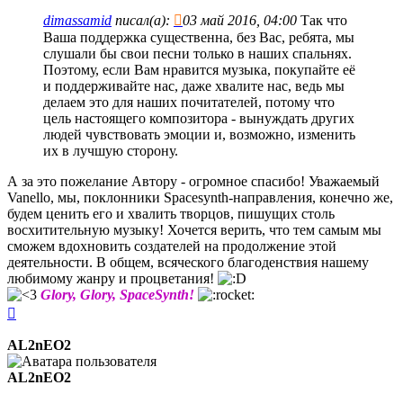
dimassamid
писал(а):
03 май 2016, 04:00
Так что
Ваша поддержка существенна, без Вас, ребята, мы
слушали бы свои песни только в наших спальнях.
Поэтому, если Вам нравится музыка, покупайте её
и поддерживайте нас, даже хвалите нас, ведь мы
делаем это для наших почитателей, потому что
цель настоящего композитора - вынуждать других
людей чувствовать эмоции и, возможно, изменить
их в лучшую сторону.
А за это пожелание Автору - огромное спасибо! Уважаемый
Vanello, мы, поклонники Spacesynth-направления, конечно же,
будем ценить его и хвалить творцов, пишущих столь
восхитительную музыку! Хочется верить, что тем самым мы
сможем вдохновить создателей на продолжение этой
деятельности. В общем, всяческого благоденствия нашему
любимому жанру и процветания!
Glory, Glory, SpaceSynth!
Вернуться
к
началу
AL2nEO2
AL2nEO2