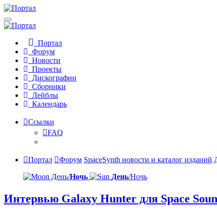
Портал
Форум
Новости
Проекты
Дискографии
Сборники
Лейблы
Календарь
Ссылки
FAQ
Портал
Форум
SpaceSynth новости и каталог изданий
День/
Ночь
День
/Ночь
Интервью Galaxy Hunter для Space Soun