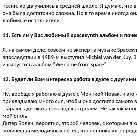
песни, когда учились в средней школе. Я думаю, что 
она была достаточно сложна. Но в то время иногда о
любимые исполнители.
11. Есть ли у Вас любимый spacesynth альбом и поч
Я, на самом деле, совсем не эксперт в музыке Space
впоследствии в 1989-м выступил Michiel van der Kuy.
и выпустить альбом "We came from space".
12. Будет ли Вам интересна работа в дуэте с другим
Ну, вообще я работаю в дуэте с Моникой Новак, и эт
прикладываю много сил, чтобы она достигла самого вы
стараюсь держать трек под контролем. Не так уж мно
мой стиль.
Дитер Болен, вероятно, второй человек, с которым я х
количества мелодичных песен, что нет никакого пред