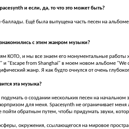
cesynth и если, да, то что это может быть?
-баллады. Ещё была выпущена часть песен на альбоме «
познакомились с этим жанром музыки?
 KOTO, и мы все знаем его монументальные работы жанра
n" и "Escape from Shanghai" в моем новом альбоме "We 
ифический жанр. Я как будто очнулся от очень глубоког
авится эта музыка?
думать о создании нескольких песен на начальном эта
сюрпризом для меня. Spacesynth не ограничивает меня
е пойти обратным путем, чтобы придумать звуки, кото
мосферы, окружения, ссылающегося на мировое простран