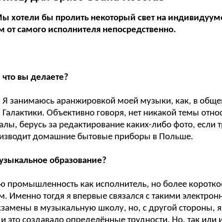
 Мы хотели бы пролить некоторый свет на индивидуу
м от самого исполнителя непосредственно.
 что вы делаете?
тов. Я занимаюсь аранжировкой моей музыки, как, в о
Галактики. Объективно говоря, нет никакой темы относ
алы, берусь за редактирование каких-либо фото, если 
оизводит домашние бытовые приборы в Польше.
 музыкальное образование?
ю промышленность как исполнитель, но более коротко
нем. Именно тогдя я впервые связался с такими электр
замены в музыкальную школу, но, с другой стороны, я 
, и это создавало определённые трудности. Но, так или