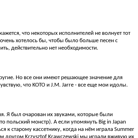
ажется, что некоторых исполнителей не волнует тот
е очень хотелось бы, чтобы было больше песен с
чить, действительно нет необходимости.
и другие. Но все они имеют решающее значение для
вствую, что KOTO и J.M. Jarre - все еще мои идолы.
ня. Я был очарован их звуками, которые были
о польский монстр). А если упомянуть Big in Japan
ться к старому кассетнику, когда на нём играла Summer
оим другом Krzysztof Krawczewski мы играли вживую их