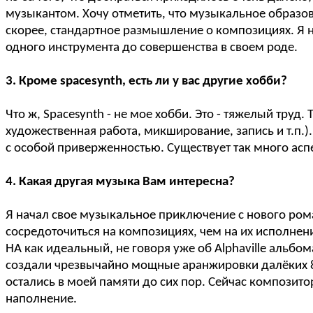
музыкантом. Хочу отметить, что музыкальное образов
скорее, стандартное размышление о композициях. Я ни
одного инструмента до совершенства в своем роде.
3. Кроме spacesynth, есть ли у вас другие хобби?
Что ж, Spacesynth - не мое хобби. Это - тяжелый труд
художественная работа, микширование, запись и т.п.)
с особой приверженностью. Существует так много аспе
4. Какая другая музыка Вам интересна?
Я начал свое музыкальное приключение с нового роман
сосредоточиться на композициях, чем на их исполнен
HA как идеальный, не говоря уже об Alphaville альбом
создали чрезвычайно мощные аранжировки далёких 80-
остались в моей памяти до сих пор. Сейчас композито
наполнение.