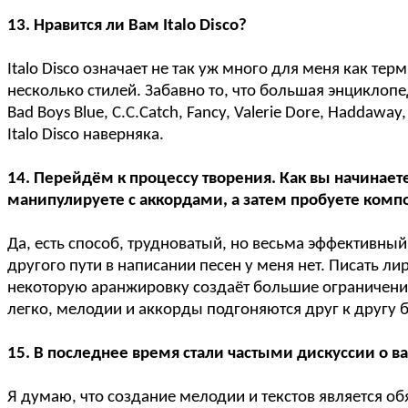
13. Нравится ли Вам Italo Disco?
Italo Disco означает не так уж много для меня как те
несколько стилей. Забавно то, что большая энциклопед
Bad Boys Blue, C.C.Catch, Fancy, Valerie Dore, Haddaw
Italo Disco наверняка.
14. Перейдём к процессу творения. Как вы начинае
манипулируете с аккордами, а затем пробуете компон
Да, есть способ, трудноватый, но весьма эффективны
другого пути в написании песен у меня нет. Писать л
некоторую аранжировку создаёт большие ограничения.
легко, мелодии и аккорды подгоняются друг к другу 
15. В последнее время стали частыми дискуссии о в
Я думаю, что создание мелодии и текстов является об