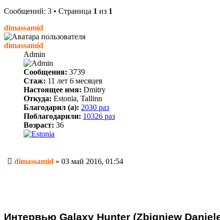
Сообщений: 3 • Страница
1
из
1
dimassamid
dimassamid
Admin
Сообщения:
3739
Стаж:
11 лет 6 месяцев
Настоящее имя:
Dmitry
Откуда:
Estonia, Tallinn
Благодарил (а):
2030 раз
Поблагодарили:
10326 раз
Возраст:
36
Сообщение
dimassamid
»
03 май 2016, 01:54
Интервью Galaxy Hunter (Zbigniew Daniel