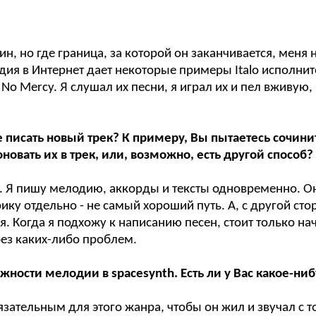
рмин, но где граница, за которой он заканчивается, мен
ия в Интернет дает некоторые примеры Italo исполнителе
ay, No Mercy. Я слушал их песни, я играл их и пел вживу
те писать новый трек? К примеру, Вы пытаетесь сочи
овать их в трек, или, возможно, есть другой способ?
й. Я пишу мелодию, аккорды и тексты одновременно. Он
ирику отдельно - не самый хороший путь. А, с другой с
 Когда я подхожу к написанию песен, стоит только нач
без каких-либо проблем.
ажности мелодии в spacesynth. Есть ли у Вас какое-н
язательным для этого жанра, чтобы он жил и звучал с т