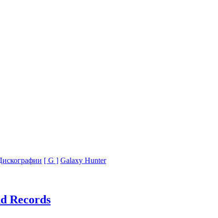
Дискографии
[ G ]
Galaxy Hunter
d Records