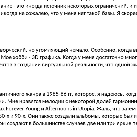
ание - это иногда источник некоторых ограничений, и 
когда не сожалею, что у меня нет такой базы. Я скоре
. Творческий, но утомляющий немало. Особенно, когда в
. Мое хобби - 3D графика. Когда у меня достаточно мн
ктов в создании виртуальной реальности, что одной жи
тичного жанра в 1985-86 гг, которое, я надеюсь, когд
ии. Мне нравятся мелодии с некоторой долей гармонии
ах Forever Young и Afternoons in Utopia. Жаль, что за
х и 90-х. Они также создали альбомы, которые были н
ры создают в большинстве случаев две или три яркие п