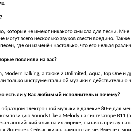
ях.
?
о, которые не имеют никакого смысла для песни. Мне к
и не могут всего несколько звуков свести воедино. Такж
песен, где он изменён настолько, что его нельзя разли
торые повлияли на вас?
n, Modern Talking, а также 2 Unlimited, Aqua, Top One 
ли только инструментальной музыки я действительно чу
 но есть ли у Вас любимый исполнитель и почему?
и образцом электронной музыки в далёкие 80-е для ме
композицию Sounds Like a Melody на синтезаторе B11 (эт
 изучал английский язык на их лирике, пытаясь прислуша
мелся Интернет. Сейчас жизнь намного легче. Вместе с м