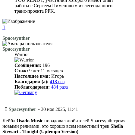
YOU READY, участники которого имеют опыт
работы с Сергеем Пименовым из легендарного
транс-проекта PPK.
Вернуться
к
началу
Spacesynther
Spacesynther
Warrior
Сообщения:
196
Стаж:
9 лет 11 месяцев
Настоящее имя:
Игорь
Благодарил (а):
418 раз
Поблагодарили:
484 раза
Сообщение
Spacesynther
»
30 ноя 2025, 11:41
Лейбл
Osado Music
порадовал любителей Spacesynth тремя
новыми релизами, это хорошо всем известный трек
Sheila
Stewart - Tonight (Uptempo Version)