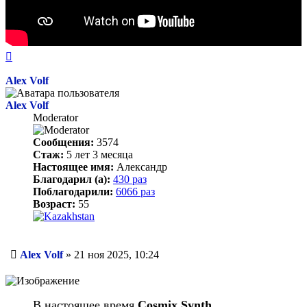
Вернуться
к
началу
Alex Volf
Alex Volf
Moderator
Сообщения:
3574
Стаж:
5 лет 3 месяца
Настоящее имя:
Александр
Благодарил (а):
430 раз
Поблагодарили:
6066 раз
Возраст:
55
Сообщение
Alex Volf
»
21 ноя 2025, 10:24
В настоящее время
Cosmix Synth