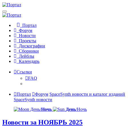
Портал
Форум
Новости
Проекты
Дискографии
Сборники
Лейблы
Календарь
Ссылки
FAQ
Портал
Форум
SpaceSynth новости и каталог изданий
SpaceSynth новости
День/
Ночь
День
/Ночь
Новости за НОЯБРЬ 2025