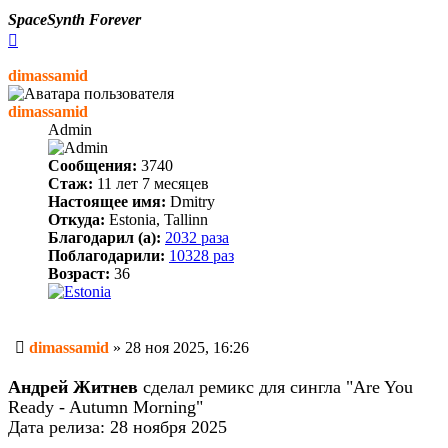
SpaceSynth Forever
Вернуться
к
началу
dimassamid
dimassamid
Admin
Сообщения:
3740
Стаж:
11 лет 7 месяцев
Настоящее имя:
Dmitry
Откуда:
Estonia, Tallinn
Благодарил (а):
2032 раза
Поблагодарили:
10328 раз
Возраст:
36
Сообщение
dimassamid
»
28 ноя 2025, 16:26
Андрей Житнев
сделал ремикс для сингла "Are You
Ready - Autumn Morning"
Дата релиза: 28 ноября 2025