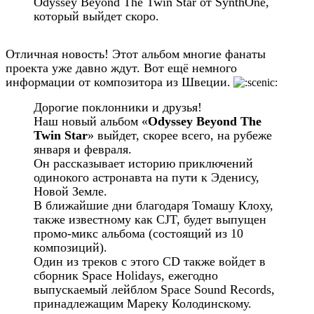
Odyssey Beyond The Twin Star от SynthOne,
который выйдет скоро.
Отличная новость! Этот альбом многие фанаты
проекта уже давно ждут. Вот ещё немного
информации от композитора из Швеции.
Дорогие поклонники и друзья!
Наш новый альбом «
Odyssey Beyond The
Twin Star
» выйдет, скорее всего, на рубеже
января и февраля.
Он рассказывает историю приключений
одинокого астронавта на пути к Эденису,
Новой Земле.
В ближайшие дни благодаря Томашу Клоху,
также известному как CJT, будет выпущен
промо-микс альбома (состоящий из 10
композиций).
Один из треков с этого CD также войдет в
сборник Space Holidays, ежегодно
выпускаемый лейблом Space Sound Records,
принадлежащим Мареку Колодинскому.