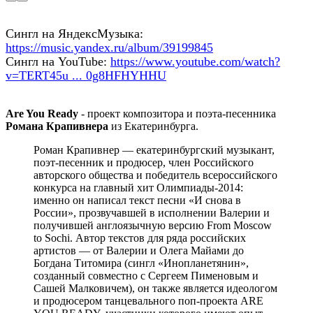
Сингл на ЯндексМузыка:
https://music.yandex.ru/album/39199845
Сингл на YouTube:
https://www.youtube.com/watch?
v=TERT45u ... 0g8HFHYHHU
Are You Ready
- проект композитора и поэта-песенника
Романа Крапивнера
из Екатеринбурга.
Роман Крапивнер — екатеринбургский музыкант,
поэт-песенник и продюсер, член Российского
авторского общества и победитель всероссийского
конкурса на главный хит Олимпиады-2014:
именно он написал текст песни «И снова в
России», прозвучавшей в исполнении Валерии и
получившей англоязычную версию From Moscow
to Sochi. Автор текстов для ряда российских
артистов — от Валерии и Олега Майами до
Богдана Титомира (сингл «Инопланетянин»,
созданный совместно с Сергеем Пименовым и
Сашей Малковичем), он также является идеологом
и продюсером танцевального поп-проекта ARE