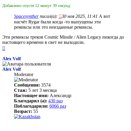
Добавлено спустя 12 минут 39 секунд:
Spacesynther
писал(а):
30 ноя 2025, 11:41
А вот
насчёт Rygar были когда -то выпущены эти
ремиксы или это неизданные ремиксы.
Эти ремиксы треков Cosmic Missile / Alien Legacy никогда до
настоящего времени в свет не выходили.
Вернуться
к
началу
Alex Volf
Alex Volf
Moderator
Сообщения:
3574
Стаж:
5 лет 3 месяца
Настоящее имя:
Александр
Благодарил (а):
430 раз
Поблагодарили:
6066 раз
Возраст:
55