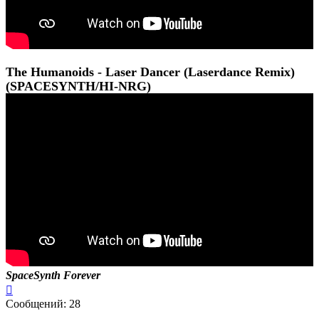
The Humanoids - Laser Dancer (Laserdance Remix)
(SPACESYNTH/HI-NRG)
SpaceSynth Forever
Вернуться
к
Сообщений: 28
началу