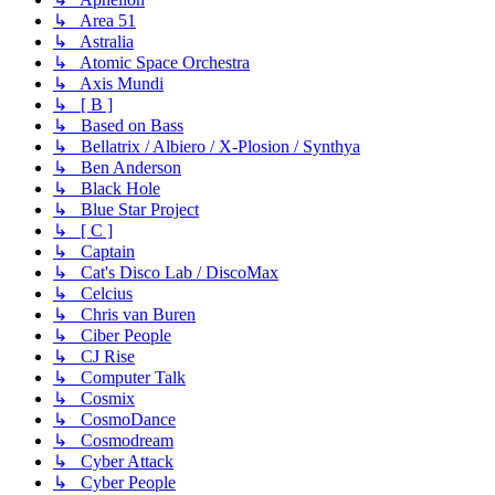
↳ Area 51
↳ Astralia
↳ Atomic Space Orchestra
↳ Axis Mundi
↳ [ B ]
↳ Based on Bass
↳ Bellatrix / Albiero / X-Plosion / Synthya
↳ Ben Anderson
↳ Black Hole
↳ Blue Star Project
↳ [ C ]
↳ Captain
↳ Cat's Disco Lab / DiscoMax
↳ Celcius
↳ Chris van Buren
↳ Ciber People
↳ CJ Rise
↳ Computer Talk
↳ Cosmix
↳ CosmoDance
↳ Cosmodream
↳ Cyber Attack
↳ Cyber People