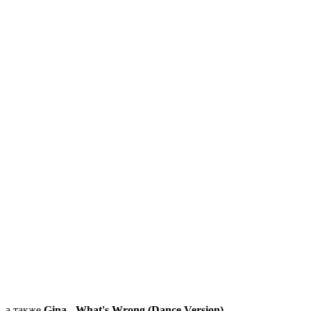
а также
Gina - What's Wrong (Dance Version)