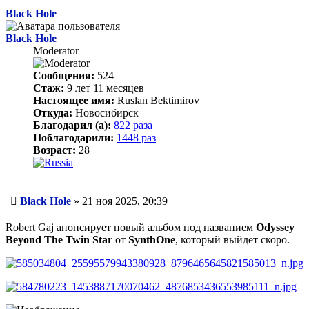
началу
Black Hole
Black Hole
Moderator
Сообщения:
524
Стаж:
9 лет 11 месяцев
Настоящее имя:
Ruslan Bektimirov
Откуда:
Новосибирск
Благодарил (а):
822 раза
Поблагодарили:
1448 раз
Возраст:
28
Сообщение
Black Hole
»
21 ноя 2025, 20:39
Robert Gaj анонсирует новый альбом под названием
Odyssey
Beyond The Twin Star
от
SynthOne
, который выйдет скоро.