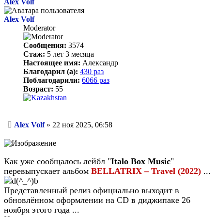
началу
Alex Volf
Alex Volf
Moderator
Сообщения:
3574
Стаж:
5 лет 3 месяца
Настоящее имя:
Александр
Благодарил (а):
430 раз
Поблагодарили:
6066 раз
Возраст:
55
Сообщение
Alex Volf
»
22 ноя 2025, 06:58
Как уже сообщалось лейбл "
Italo Box Music
"
перевыпускает альбом
BELLATRIX – Travel (2022)
...
Представленный релиз официально выходит в
обновлённом оформлении на CD в диджипаке 26
ноября этого года ...