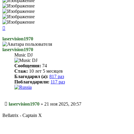
Вернуться
к
началу
laservision1970
laservision1970
Music DJ
Сообщения:
74
Стаж:
10 лет 5 месяцев
Благодарил (а):
817 раз
Поблагодарили:
117 раз
Сообщение
laservision1970
»
21 ноя 2025, 20:57
Bellatrix - Captain X