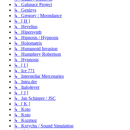
↳ Galspace Project
↳ Genizys
↳ Gregory / Moondance
↳ [ H ]
↳ Hevelius
↳ Hipersynth
↳ Hipnosis / Hypnosis
↳ Holomatrix
↳ Humanoid Invasion
↳ Humphrey Robertson
↳ Hypnosis
↳ [ I ]
↳ Ice 771
↳ Interstellar Mercenaries
↳ Intru.der
↳ Italo4ever
↳ [ J ]
↳ Jan Schipper / JSC
↳ [ K ]
↳ Koto
↳ Koto
↳ Kozmoz
↳ Krzychu / Sound Simulation