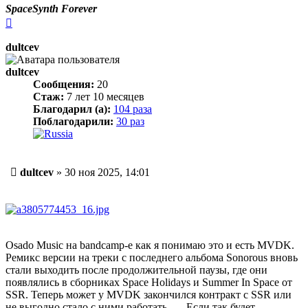
SpaceSynth Forever
Вернуться
к
началу
dultcev
dultcev
Сообщения:
20
Стаж:
7 лет 10 месяцев
Благодарил (а):
104 раза
Поблагодарили:
30 раз
Сообщение
dultcev
»
30 ноя 2025, 14:01
Osado Music на bandcamp-е как я понимаю это и есть MVDK.
Ремикс версии на треки с последнего альбома Sonorous вновь
стали выходить после продолжительной паузы, где они
появлялись в сборниках Space Holidays и Summer In Space от
SSR. Теперь может у MVDK закончился контракт с SSR или
не выгодно стало с ними работать….. Если так будет