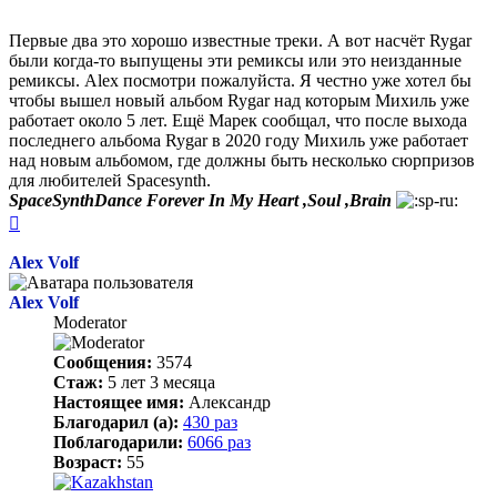
Первые два это хорошо известные треки. А вот насчёт Rygar
были когда-то выпущены эти ремиксы или это неизданные
ремиксы. Alex посмотри пожалуйста. Я честно уже хотел бы
чтобы вышел новый альбом Rygar над которым Михиль уже
работает около 5 лет. Ещё Марек сообщал, что после выхода
последнего альбома Rygar в 2020 году Михиль уже работает
над новым альбомом, где должны быть несколько сюрпризов
для любителей Spacesynth.
SpaceSynthDance Forever In My Heart ,Soul ,Brain
Вернуться
к
началу
Alex Volf
Alex Volf
Moderator
Сообщения:
3574
Стаж:
5 лет 3 месяца
Настоящее имя:
Александр
Благодарил (а):
430 раз
Поблагодарили:
6066 раз
Возраст:
55