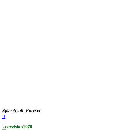
SpaceSynth Forever
Вернуться
к
началу
laservision1970