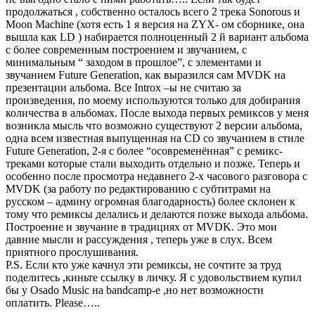
продолжаться , собственно осталось всего 2 трека Sonorous и
Moon Machine (хотя есть 1 я версия на ZYX- ом сборнике, она
вышла как LD ) набирается полноценный 2 й вариант альбома
с более современным построением и звучанием, с
минимальным “ заходом в прошлое”, с элементами и
звучанием Future Generation, как выразился сам MVDK на
презентации альбома. Все Introх –ы не считаю за
произведения, по моему используются только для добирания
количества в альбомах. После выхода первых ремиксов у меня
возникла мысль что возможно существуют 2 версии альбома,
одна всем известная выпущенная на CD со звучанием в стиле
Future Generation, 2-я с более “осовременённая” с ремикс-
треками которые стали выходить отдельно и позже. Теперь и
особенно после просмотра недавнего 2-х часового разговора с
MVDK (за работу по редактированию с субтитрами на
русском – админу огромная благодарность) более склонен к
тому что ремиксы делались и делаются позже выхода альбома.
Построение и звучание в традициях от MVDK. Это мои
давние мысли и рассуждения , теперь уже в слух. Всем
приятного прослушивания.
P.S. Если кто уже качнул эти ремиксы, не сочтите за труд
поделитесь ,киньте ссылку в личку. Я с удовольствием купил
бы у Osado Music на bandcamp-е ,но нет возможности
оплатить. Please…..