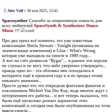
Сообщение
Alex Volf
»
30 ноя 2025, 12:41
Spacesynther
Спасибо за оперативную новость для
всех любителей
SpaceSynth & Synthesizer Dance
Music
!!!
Про два трека всё понятно, это уже известные
композиции Sheila Stewart - Tonight (возможны не
значительные изменения) и Gina - What's Wrong
которая уже выходила на сингле в 1989 году...
А вот на счёт ремиксов "Rygar"... я раннее эти версии
не слушал и не могу что-либо уверенно утверждать...
правда одно но - эта обложка мне попадалась в
интернете ещё в прошлом году и я не придал этому
никакого значения...
Просто думал что это очередная фантазия фанатов и
поклонников Michiel Van Der Kuy, ведь многие ждут с
нетерпением его работы... и вот теперь оказалось, что
были ещё несколько разных вариантов этих
композиций и сегодня они были опубликованы на этом
макси-сингле...