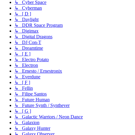
↳ Cyber Space
↳ Cyberman
↳ [ D ]
↳ Daylight
↳ DDR Space Program
↳ Digimax
↳ Digital Dragons
↳ DJ Con-T
↳ Dreamtime
↳ [ E ]
↳ Electro Potato
↳ Electron
↳ Ernesto / Ernestronix
↳ Everdune
↳ [ F ]
↳ Fellin
↳ Filipe Santos
↳ Future Human
↳ Future Synth / Synthever
↳ [ G ]
↳ Galactic Warriors / Neon Dance
↳ Galaxion
↳ Galaxy Hunter
↳ Galaxy Observer