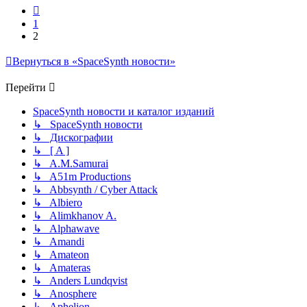
Пред.
1
2
Вернуться в «SpaceSynth новости»
Перейти
SpaceSynth новости и каталог изданий
↳ SpaceSynth новости
↳ Дискографии
↳ [ A ]
↳ A.M.Samurai
↳ A51m Productions
↳ Abbsynth / Cyber Attack
↳ Albiero
↳ Alimkhanov A.
↳ Alphawave
↳ Amandi
↳ Amateon
↳ Amateras
↳ Anders Lundqvist
↳ Anosphere
↳ Aphelion