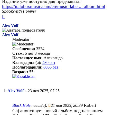
Издание уже доступно для пред-заказа:
https://italoboxmusic.com/en/music-labe ... album.html
SpaceSynth Forever
Вернуться
к
началу
Alex Volf
Alex Volf
Moderator
Сообщения:
3574
Стаж:
5 лет 3 месяца
Настоящее имя:
Александр
Благодарил (а):
430 раз
Поблагодарили:
6066 раз
Возраст:
55
Сообщение
Alex Volf
»
23 ноя 2025, 07:25
Robert
Black Hole
писал(а):
21 ноя 2025, 20:39
Gaj анонсирует новый альбом под названием