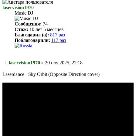
laservision1970
Music DJ
Сообщения:
74
Стаж:
10 лет 5 месяцев
Благодарил (а):
817 раз
Поблагодарили:
117 раз
Сообщение
laservision1970
»
20 ноя 2025, 22:18
Laserdance - Sky Orbit (Opposite Direction cover)