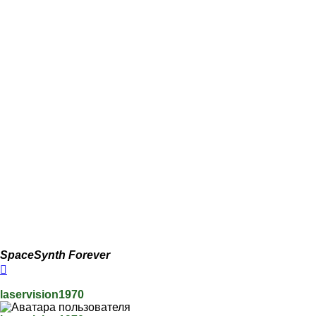
SpaceSynth Forever
Вернуться
к
началу
laservision1970