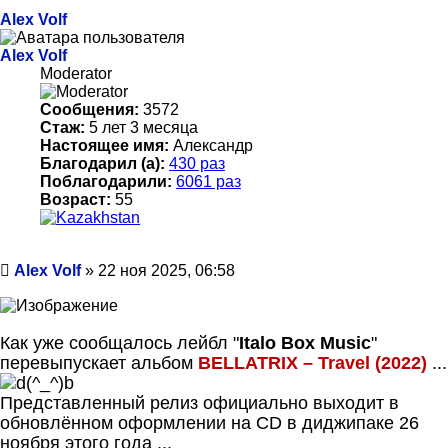
началу
Alex Volf
Alex Volf
Moderator
Сообщения:
3572
Стаж:
5 лет 3 месяца
Настоящее имя:
Александр
Благодарил (а):
430 раз
Поблагодарили:
6061 раз
Возраст:
55
Сообщение
Alex Volf
»
22 ноя 2025, 06:58
Как уже сообщалось лейбл "
Italo Box Music
"
перевыпускает альбом
BELLATRIX – Travel (2022)
...
Представленный релиз официально выходит в
обновлённом оформлении на CD в диджипаке 26
ноября этого года ...