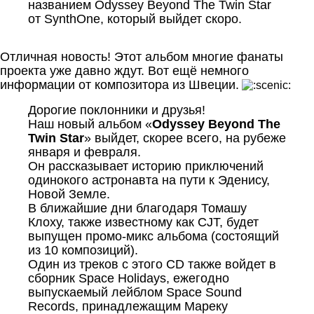
названием Odyssey Beyond The Twin Star
от SynthOne, который выйдет скоро.
Отличная новость! Этот альбом многие фанаты
проекта уже давно ждут. Вот ещё немного
информации от композитора из Швеции.
Дорогие поклонники и друзья!
Наш новый альбом «
Odyssey Beyond The
Twin Star
» выйдет, скорее всего, на рубеже
января и февраля.
Он рассказывает историю приключений
одинокого астронавта на пути к Эденису,
Новой Земле.
В ближайшие дни благодаря Томашу
Клоху, также известному как CJT, будет
выпущен промо-микс альбома (состоящий
из 10 композиций).
Один из треков с этого CD также войдет в
сборник Space Holidays, ежегодно
выпускаемый лейблом Space Sound
Records, принадлежащим Мареку