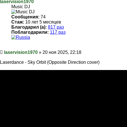
laservision1970
Music DJ
Сообщения:
74
Стаж:
10 лет 5 месяцев
Благодарил (а):
817 раз
Поблагодарили:
117 раз
Сообщение
laservision1970
»
20 ноя 2025, 22:18
Laserdance - Sky Orbit (Opposite Direction cover)