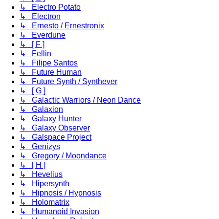
↳ Electro Potato
↳ Electron
↳ Ernesto / Ernestronix
↳ Everdune
↳ [ F ]
↳ Fellin
↳ Filipe Santos
↳ Future Human
↳ Future Synth / Synthever
↳ [ G ]
↳ Galactic Warriors / Neon Dance
↳ Galaxion
↳ Galaxy Hunter
↳ Galaxy Observer
↳ Galspace Project
↳ Genizys
↳ Gregory / Moondance
↳ [ H ]
↳ Hevelius
↳ Hipersynth
↳ Hipnosis / Hypnosis
↳ Holomatrix
↳ Humanoid Invasion