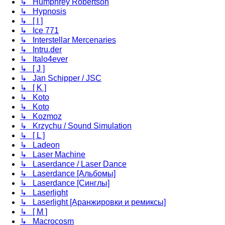
↳ Humphrey Robertson
↳ Hypnosis
↳ [ I ]
↳ Ice 771
↳ Interstellar Mercenaries
↳ Intru.der
↳ Italo4ever
↳ [ J ]
↳ Jan Schipper / JSC
↳ [ K ]
↳ Koto
↳ Koto
↳ Kozmoz
↳ Krzychu / Sound Simulation
↳ [ L ]
↳ Ladeon
↳ Laser Machine
↳ Laserdance / Laser Dance
↳ Laserdance [Альбомы]
↳ Laserdance [Синглы]
↳ Laserlight
↳ Laserlight [Аранжировки и ремиксы]
↳ [ M ]
↳ Macrocosm