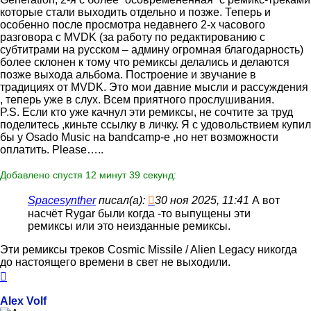
которые стали выходить отдельно и позже. Теперь и
особенно после просмотра недавнего 2-х часового
разговора с MVDK (за работу по редактированию с
субтитрами на русском – админу огромная благодарность)
более склонен к тому что ремиксы делались и делаются
позже выхода альбома. Построение и звучание в
традициях от MVDK. Это мои давние мысли и рассуждения
, теперь уже в слух. Всем приятного прослушивания.
P.S. Если кто уже качнул эти ремиксы, не сочтите за труд
поделитесь ,киньте ссылку в личку. Я с удовольствием купил
бы у Osado Music на bandcamp-е ,но нет возможности
оплатить. Please…..
Добавлено спустя 12 минут 39 секунд:
Spacesynther
писал(а):
30 ноя 2025, 11:41
А вот
насчёт Rygar были когда -то выпущены эти
ремиксы или это неизданные ремиксы.
Эти ремиксы треков Cosmic Missile / Alien Legacy никогда
до настоящего времени в свет не выходили.
Вернуться
к
началу
Alex Volf