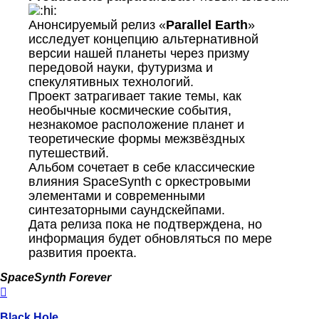
Анонсируемый релиз «
Parallel Earth
»
исследует концепцию альтернативной
версии нашей планеты через призму
передовой науки, футуризма и
спекулятивных технологий.
Проект затрагивает такие темы, как
необычные космические события,
незнакомое расположение планет и
теоретические формы межзвёздных
путешествий.
Альбом сочетает в себе классические
влияния SpaceSynth с оркестровыми
элементами и современными
синтезаторными саундскейпами.
Дата релиза пока не подтверждена, но
информация будет обновляться по мере
развития проекта.
SpaceSynth Forever
Вернуться
к
началу
Black Hole