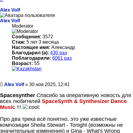
к
началу
Alex Volf
Alex Volf
Moderator
Сообщения:
3572
Стаж:
5 лет 3 месяца
Настоящее имя:
Александр
Благодарил (а):
430 раз
Поблагодарили:
6061 раз
Возраст:
55
Сообщение
Alex Volf
»
30 ноя 2025, 12:41
Spacesynther
Спасибо за оперативную новость для
всех любителей
SpaceSynth & Synthesizer Dance
Music
!!!
Про два трека всё понятно, это уже известные
композиции Sheila Stewart - Tonight (возможны не
значительные изменения) и Gina - What's Wrong