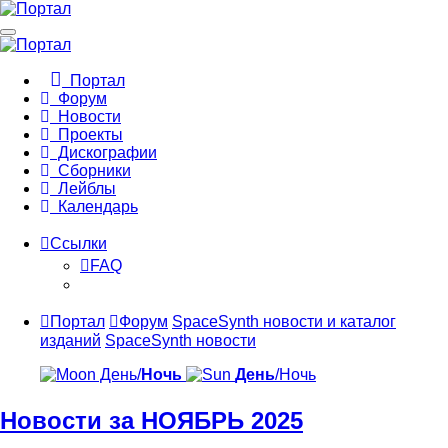
Портал
Форум
Новости
Проекты
Дискографии
Сборники
Лейблы
Календарь
Ссылки
FAQ
Портал
Форум
SpaceSynth новости и каталог
изданий
SpaceSynth новости
День/
Ночь
День
/Ночь
Новости за НОЯБРЬ 2025