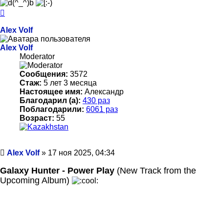
Вернуться
к
началу
Alex Volf
Alex Volf
Moderator
Сообщения:
3572
Стаж:
5 лет 3 месяца
Настоящее имя:
Александр
Благодарил (а):
430 раз
Поблагодарили:
6061 раз
Возраст:
55
Сообщение
Alex Volf
»
17 ноя 2025, 04:34
Galaxy Hunter - Power Play
(New Track from the
Upcoming Album)