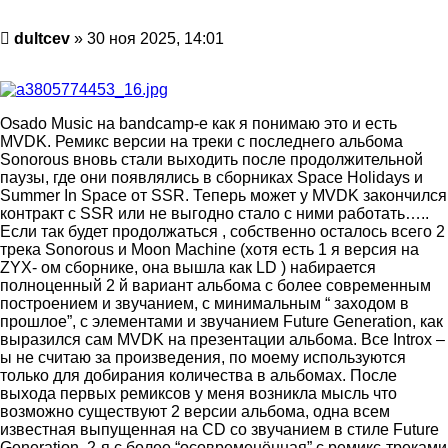
Сообщение
dultcev
»
30 ноя 2025, 14:01
Osado Music на bandcamp-е как я понимаю это и есть
MVDK. Ремикс версии на треки с последнего альбома
Sonorous вновь стали выходить после продолжительной
паузы, где они появлялись в сборниках Space Holidays и
Summer In Space от SSR. Теперь может у MVDK закончился
контракт с SSR или не выгодно стало с ними работать…..
Если так будет продолжаться , собственно осталось всего 2
трека Sonorous и Moon Machine (хотя есть 1 я версия на
ZYX- ом сборнике, она вышла как LD ) набирается
полноценный 2 й вариант альбома с более современным
построением и звучанием, с минимальным “ заходом в
прошлое”, с элементами и звучанием Future Generation, как
выразился сам MVDK на презентации альбома. Все Introх –
ы не считаю за произведения, по моему используются
только для добирания количества в альбомах. После
выхода первых ремиксов у меня возникла мысль что
возможно существуют 2 версии альбома, одна всем
известная выпущенная на CD со звучанием в стиле Future
Generation, 2-я с более “осовременённая” с ремикс-треками