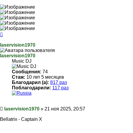
Вернуться
к
началу
laservision1970
laservision1970
Music DJ
Сообщения:
74
Стаж:
10 лет 5 месяцев
Благодарил (а):
817 раз
Поблагодарили:
117 раз
Сообщение
laservision1970
»
21 ноя 2025, 20:57
Bellatrix - Captain X