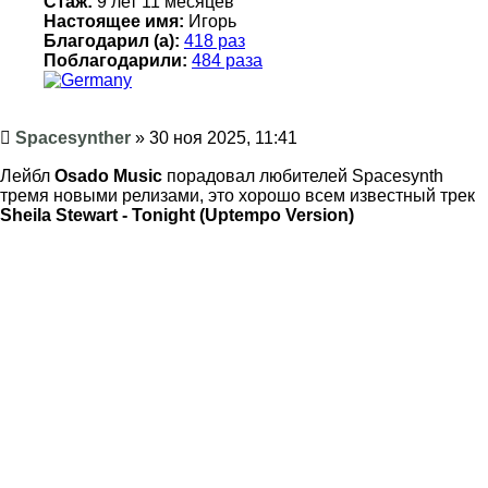
Стаж:
9 лет 11 месяцев
Настоящее имя:
Игорь
Благодарил (а):
418 раз
Поблагодарили:
484 раза
Сообщение
Spacesynther
»
30 ноя 2025, 11:41
Лейбл
Osado Music
порадовал любителей Spacesynth
тремя новыми релизами, это хорошо всем известный трек
Sheila Stewart - Tonight (Uptempo Version)