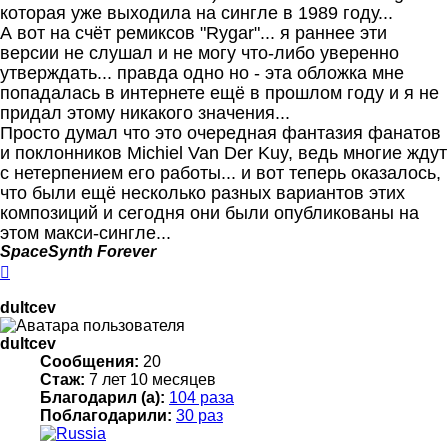
которая уже выходила на сингле в 1989 году...
А вот на счёт ремиксов "Rygar"... я раннее эти
версии не слушал и не могу что-либо уверенно
утверждать... правда одно но - эта обложка мне
попадалась в интернете ещё в прошлом году и я не
придал этому никакого значения...
Просто думал что это очередная фантазия фанатов
и поклонников Michiel Van Der Kuy, ведь многие ждут
с нетерпением его работы... и вот теперь оказалось,
что были ещё несколько разных вариантов этих
композиций и сегодня они были опубликованы на
этом макси-сингле...
SpaceSynth Forever
Вернуться
к
началу
dultcev
dultcev
Сообщения:
20
Стаж:
7 лет 10 месяцев
Благодарил (а):
104 раза
Поблагодарили:
30 раз