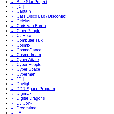
↳ Blue Star Project
↳ [ C ]
↳ Captain
↳ Cat's Disco Lab / DiscoMax
↳ Celcius
↳ Chris van Buren
↳ Ciber People
↳ CJ Rise
↳ Computer Talk
↳ Cosmix
↳ CosmoDance
↳ Cosmodream
↳ Cyber Attack
↳ Cyber People
↳ Cyber Space
↳ Cyberman
↳ [ D ]
↳ Daylight
↳ DDR Space Program
↳ Digimax
↳ Digital Dragons
↳ DJ Con-T
↳ Dreamtime
↳ [ E ]