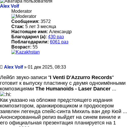
Alex Volf
Moderator
Сообщения:
3572
Стаж:
5 лет 3 месяца
Настоящее имя:
Александр
Благодарил (а):
430 раз
Поблагодарили:
6061 раз
Возраст:
55
Сообщение
Alex Volf
»
01 дек 2025, 08:33
Лейбл звуко-записи "
I Venti D'Azzurro Records
"
готовит к выпуску пластинку с двумя одноимёнными
композициями
The Humanoids - Laser Dancer
...
Как указано на обложке предстоящего издания
композитором, аранжировщиком и продюсером
заявлен легенда спейс-синта Михиль ван дер Кюй ...
Анонсированный релиз выйдет на синем виниле и
его официальная презентация планируется на 1