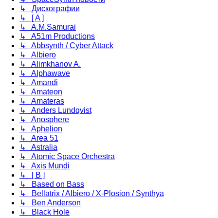
↳ Дискографии
↳ [ A ]
↳ A.M.Samurai
↳ A51m Productions
↳ Abbsynth / Cyber Attack
↳ Albiero
↳ Alimkhanov A.
↳ Alphawave
↳ Amandi
↳ Amateon
↳ Amateras
↳ Anders Lundqvist
↳ Anosphere
↳ Aphelion
↳ Area 51
↳ Astralia
↳ Atomic Space Orchestra
↳ Axis Mundi
↳ [ B ]
↳ Based on Bass
↳ Bellatrix / Albiero / X-Plosion / Synthya
↳ Ben Anderson
↳ Black Hole