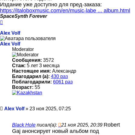
Издание уже доступно для пред-заказа:
https://italoboxmusic.com/en/music-labe ... album.html
SpaceSynth Forever
Вернуться
к
началу
Alex Volf
Alex Volf
Moderator
Сообщения:
3572
Стаж:
5 лет 3 месяца
Настоящее имя:
Александр
Благодарил (а):
430 раз
Поблагодарили:
6061 раз
Возраст:
55
Сообщение
Alex Volf
»
23 ноя 2025, 07:25
Robert
Black Hole
писал(а):
21 ноя 2025, 20:39
Gaj анонсирует новый альбом под