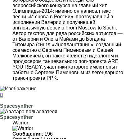
всероссийского конкурса на главный хит
Олимпиады-2014: именно он написал текст
песни «И снова в России», прозвучавшей в
исполнении Валерии и получившей
англоязычную версию From Moscow to Sochi.
Автор текстов для ряда российских артистов —
от Валерии и Олега Майами до Богдана
Титомира (сингл «Инопланетянин», созданный
совместно с Сергеем Пименовым и Сашей
Малковичем), он также является идеологом и
продюсером танцевального поп-проекта ARE
YOU READY, участники которого имеют опыт
работы с Сергеем Пименовым из легендарного
транс-проекта PPK.
Вернуться
к
началу
Spacesynther
Spacesynther
Warrior
Сообщения:
196