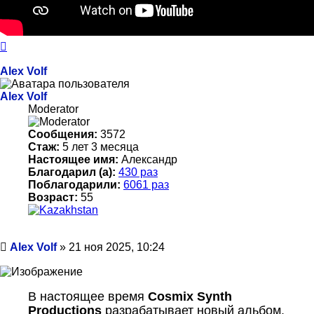
Вернуться
к
началу
Alex Volf
Alex Volf
Moderator
Сообщения:
3572
Стаж:
5 лет 3 месяца
Настоящее имя:
Александр
Благодарил (а):
430 раз
Поблагодарили:
6061 раз
Возраст:
55
Сообщение
Alex Volf
»
21 ноя 2025, 10:24
В настоящее время
Cosmix Synth
Productions
разрабатывает новый альбом.