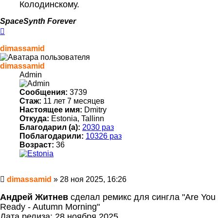
Колодинскому.
SpaceSynth Forever
Вернуться
к
началу
dimassamid
dimassamid
Admin
Сообщения:
3739
Стаж:
11 лет 7 месяцев
Настоящее имя:
Dmitry
Откуда:
Estonia, Tallinn
Благодарил (а):
2030 раз
Поблагодарили:
10326 раз
Возраст:
36
Сообщение
dimassamid
»
28 ноя 2025, 16:26
Андрей Житнев
сделал ремикс для сингла "Are You
Ready - Autumn Morning"
Дата релиза: 28 ноября 2025