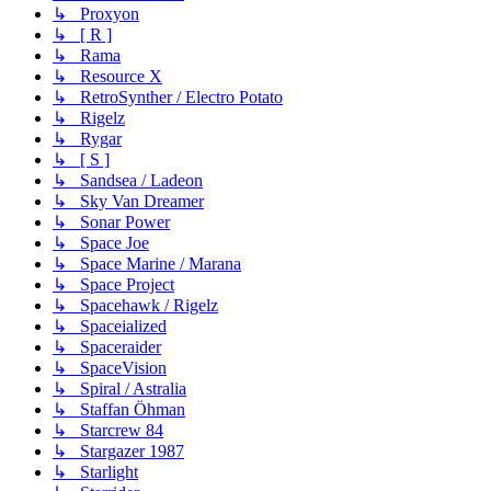
↳ Proxyon
↳ [ R ]
↳ Rama
↳ Resource X
↳ RetroSynther / Electro Potato
↳ Rigelz
↳ Rygar
↳ [ S ]
↳ Sandsea / Ladeon
↳ Sky Van Dreamer
↳ Sonar Power
↳ Space Joe
↳ Space Marine / Marana
↳ Space Project
↳ Spacehawk / Rigelz
↳ Spaceialized
↳ Spaceraider
↳ SpaceVision
↳ Spiral / Astralia
↳ Staffan Öhman
↳ Starcrew 84
↳ Stargazer 1987
↳ Starlight