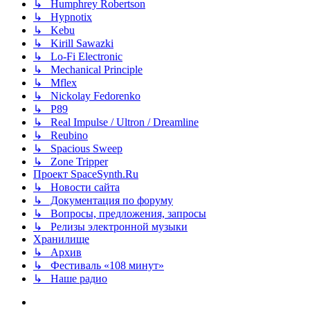
↳ Humphrey Robertson
↳ Hypnotix
↳ Kebu
↳ Kirill Sawazki
↳ Lo-Fi Electronic
↳ Mechanical Principle
↳ Mflex
↳ Nickolay Fedorenko
↳ P89
↳ Real Impulse / Ultron / Dreamline
↳ Reubino
↳ Spacious Sweep
↳ Zone Tripper
Проект SpaceSynth.Ru
↳ Новости сайта
↳ Документация по форуму
↳ Вопросы, предложения, запросы
↳ Релизы электронной музыки
Хранилище
↳ Архив
↳ Фестиваль «108 минут»
↳ Наше радио