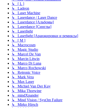
↳ [ L ]
↳ Ladeon
↳ Laser Machine
↳ Laserdance / Laser Dance
↳ Laserdance [Альбомы]
↳ Laserdance [Синглы]
↳ Laserlight
↳ Laserlight [Аранжировки и ремиксы]
↳ [ M ]
↳ Macrocosm
↳ Magic Studio
↳ Marcel De Van
↳ Marcin Litwin
↳ Marco Di Luna
↳ Marco Rochowski
↳ Retronic Voice
↳ Mark Vera
↳ Max Laser
↳ Michiel Van Der Kuy
↳ Mika Thorwine
↳ mindXpander
↳ Mind Vision / Syst3m Failure
↳ Mirko Hirsch