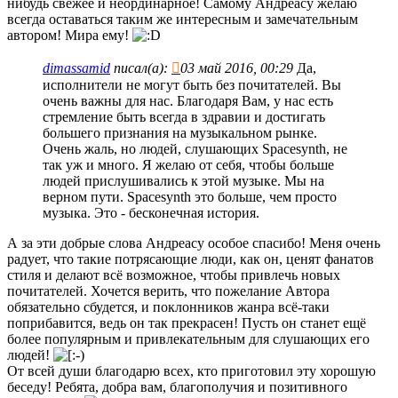
нибудь свежее и неординарное! Самому Андреасу желаю
всегда оставаться таким же интересным и замечательным
автором! Мира ему!
dimassamid
писал(а):
03 май 2016, 00:29
Да,
исполнители не могут быть без почитателей. Вы
очень важны для нас. Благодаря Вам, у нас есть
стремление быть всегда в здравии и достигать
большего признания на музыкальном рынке.
Очень жаль, но людей, слушающих Spacesynth, не
так уж и много. Я желаю от себя, чтобы больше
людей прислушивались к этой музыке. Мы на
верном пути. Spacesynth это больше, чем просто
музыка. Это - бесконечная история.
А за эти добрые слова Андреасу особое спасибо! Меня очень
радует, что такие потрясающие люди, как он, ценят фанатов
стиля и делают всё возможное, чтобы привлечь новых
почитателей. Хочется верить, что пожелание Автора
обязательно сбудется, и поклонников жанра всё-таки
поприбавится, ведь он так прекрасен! Пусть он станет ещё
более популярным и привлекательным для слушающих его
людей!
От всей души благодарю всех, кто приготовил эту хорошую
беседу! Ребята, добра вам, благополучия и позитивного