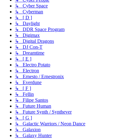
↳ Cyber Space
↳ Cyberman
↳ [ D ]
↳ Daylight
↳ DDR Space Program
↳ Digimax
↳ Digital Dragons
↳ DJ Con-T
↳ Dreamtime
↳ [ E ]
↳ Electro Potato
↳ Electron
↳ Ernesto / Ernestronix
↳ Everdune
↳ [ F ]
↳ Fellin
↳ Filipe Santos
↳ Future Human
↳ Future Synth / Synthever
↳ [ G ]
↳ Galactic Warriors / Neon Dance
↳ Galaxion
↳ Galaxy Hunter