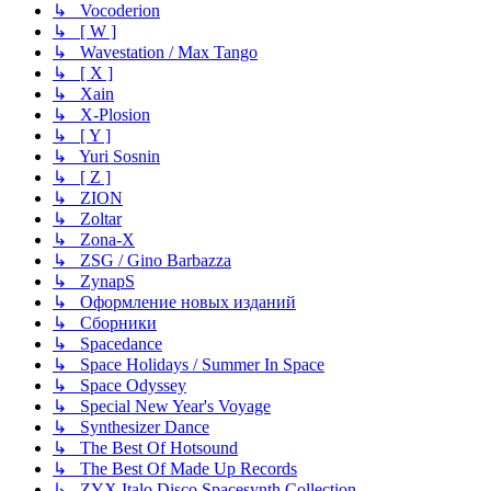
↳ Vocoderion
↳ [ W ]
↳ Wavestation / Max Tango
↳ [ X ]
↳ Xain
↳ X-Plosion
↳ [ Y ]
↳ Yuri Sosnin
↳ [ Z ]
↳ ZION
↳ Zoltar
↳ Zona-X
↳ ZSG / Gino Barbazza
↳ ZynapS
↳ Оформление новых изданий
↳ Сборники
↳ Spacedance
↳ Space Holidays / Summer In Space
↳ Space Odyssey
↳ Special New Year's Voyage
↳ Synthesizer Dance
↳ The Best Of Hotsound
↳ The Best Of Made Up Records
↳ ZYX Italo Disco Spacesynth Collection