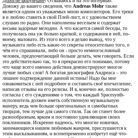
Дорогие форумчане
! Отзываюсь и на это интервью.
Довожу до вашего сведения, что
Andreas Mohr
также
является одним из уважаемых мною композиторов. Его треки
я и люблю ставить в свой Плей-лист, и с удовольствием
слушаю по радио. Они наполнены весельем и содержат
весьма задорные мелодии. А что касается самой беседы, то
получилась она уж больно краткой, и содержания в ней, по-
моему, маловато. Из этого всего я делаю вывод, что у
музыканта либо есть какие-то секреты относительно того, о
чём его спрашивали, либо он - просто немногословный
человек, предпочитающий больше делать, чем говорить. Если
это действительно так, то я прекрасно его понимаю, потому
что чаще всего именно действия демонстрируют многое
лучше любых слов! А богатая дискография Андреаса – это
лишнее подтверждение данной истины! Надо бы мне
ознакомиться с ней подробнее и составить своё впечатление,
написав отзывы на его релизы. И я, конечно же, полностью
согласна с его суждениями о том, что каждый Spacesynth-
исполнитель должен иметь собственную музыкальную
манеру, ведь чем больше оригинальных и самобытных
творцов, тем лучше для самого стиля. Так он станет более
разнообразным, ярким и постоянно удивляющим своих
поклонников. Искренне надеюсь, что многие новички,
занимающиеся нашим любимым жанром, прислушаются к
этим высказываниям, и всенепременно изобретут ещё что-