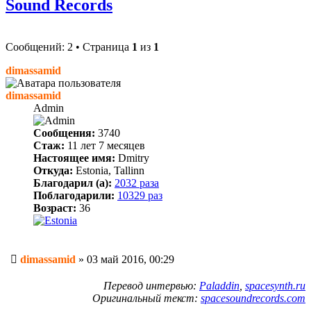
Sound Records
Сообщений: 2 • Страница
1
из
1
dimassamid
dimassamid
Admin
Сообщения:
3740
Стаж:
11 лет 7 месяцев
Настоящее имя:
Dmitry
Откуда:
Estonia, Tallinn
Благодарил (а):
2032 раза
Поблагодарили:
10329 раз
Возраст:
36
Сообщение
dimassamid
»
03 май 2016, 00:29
Перевод интервью:
Paladdin
,
spacesynth.ru
Оригинальный текст:
spacesoundrecords.com