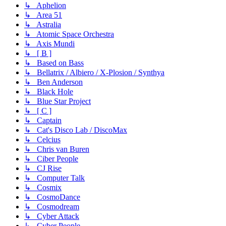
↳ Aphelion
↳ Area 51
↳ Astralia
↳ Atomic Space Orchestra
↳ Axis Mundi
↳ [ B ]
↳ Based on Bass
↳ Bellatrix / Albiero / X-Plosion / Synthya
↳ Ben Anderson
↳ Black Hole
↳ Blue Star Project
↳ [ C ]
↳ Captain
↳ Cat's Disco Lab / DiscoMax
↳ Celcius
↳ Chris van Buren
↳ Ciber People
↳ CJ Rise
↳ Computer Talk
↳ Cosmix
↳ CosmoDance
↳ Cosmodream
↳ Cyber Attack
↳ Cyber People