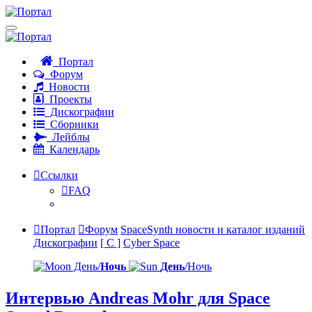
Портал
Форум
Новости
Проекты
Дискографии
Сборники
Лейблы
Календарь
Ссылки
FAQ
Портал
Форум
SpaceSynth новости и каталог изданий
Дискографии
[ C ]
Cyber Space
День/
Ночь
День
/Ночь
Интервью Andreas Mohr для Space