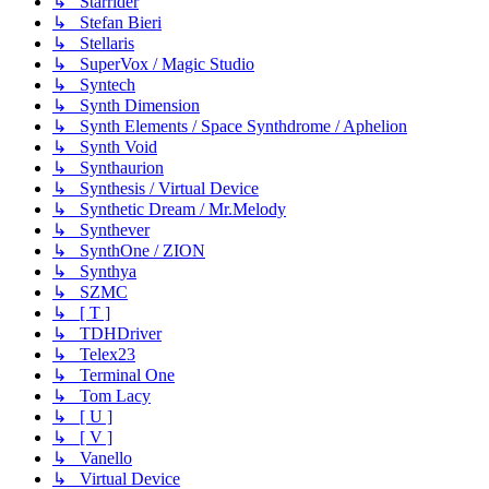
↳ Starrider
↳ Stefan Bieri
↳ Stellaris
↳ SuperVox / Magic Studio
↳ Syntech
↳ Synth Dimension
↳ Synth Elements / Space Synthdrome / Aphelion
↳ Synth Void
↳ Synthaurion
↳ Synthesis / Virtual Device
↳ Synthetic Dream / Mr.Melody
↳ Synthever
↳ SynthOne / ZION
↳ Synthya
↳ SZMC
↳ [ T ]
↳ TDHDriver
↳ Telex23
↳ Terminal One
↳ Tom Lacy
↳ [ U ]
↳ [ V ]
↳ Vanello
↳ Virtual Device