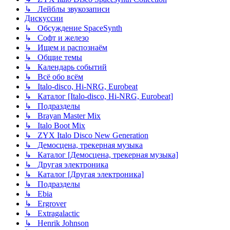
↳ Лейблы звукозаписи
Дискуссии
↳ Обсуждение SpaceSynth
↳ Софт и железо
↳ Ищем и распознаём
↳ Общие темы
↳ Календарь событий
↳ Всё обо всём
↳ Italo-disco, Hi-NRG, Eurobeat
↳ Каталог [Italo-disco, Hi-NRG, Eurobeat]
↳ Подразделы
↳ Brayan Master Mix
↳ Italo Boot Mix
↳ ZYX Italo Disco New Generation
↳ Демосцена, трекерная музыка
↳ Каталог [Демосцена, трекерная музыка]
↳ Другая электроника
↳ Каталог [Другая электроника]
↳ Подразделы
↳ Ebia
↳ Ergrover
↳ Extragalactic
↳ Henrik Johnson