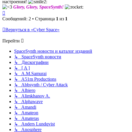
настроения!
Glory, Glory, SpaceSynth!
Вернуться
к
Сообщений: 2 • Страница
1
из
1
началу
Вернуться в «Cyber Space»
Перейти
SpaceSynth новости и каталог изданий
↳ SpaceSynth новости
↳ Дискографии
↳ [ A ]
↳ A.M.Samurai
↳ A51m Productions
↳ Abbsynth / Cyber Attack
↳ Albiero
↳ Alimkhanov A.
↳ Alphawave
↳ Amandi
↳ Amateon
↳ Amateras
↳ Anders Lundqvist
↳ Anosphere