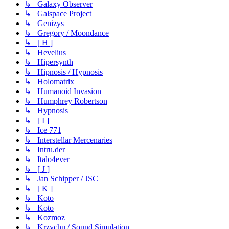
↳ Galaxy Observer
↳ Galspace Project
↳ Genizys
↳ Gregory / Moondance
↳ [ H ]
↳ Hevelius
↳ Hipersynth
↳ Hipnosis / Hypnosis
↳ Holomatrix
↳ Humanoid Invasion
↳ Humphrey Robertson
↳ Hypnosis
↳ [ I ]
↳ Ice 771
↳ Interstellar Mercenaries
↳ Intru.der
↳ Italo4ever
↳ [ J ]
↳ Jan Schipper / JSC
↳ [ K ]
↳ Koto
↳ Koto
↳ Kozmoz
↳ Krzychu / Sound Simulation