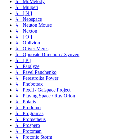
↳ Mr.Melody
↳ Mulperi
↳ [ N ]
↳ Neospace
↳ Neuton Mouse
↳ Nexton
↳ [ O ]
↳ Oblivion
↳ Oliver Meres
↳ Opposite Direction / Xynven
↳ [ P ]
↳ Paralyze
↳ Pavel Panchenko
↳ Perestroika Power
↳ Phobotrax
↳ Pixell / Galspace Project
↳ Playing Space / Ray Orion
↳ Polaris
↳ Prodomo
↳ Programas
↳ Prometheus
↳ Prospero
↳ Protoman
↳ Protonic Storm