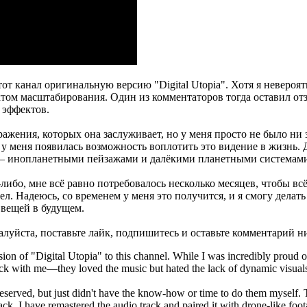
этот канал оригинальную версию "Digital Utopia". Хотя я неверо
ктом масштабирования. Один из комментаторов тогда оставил от
 эффектов.
ажения, которых она заслуживает, но у меня просто не было ни з
у меня появилась возможность воплотить это видение в жизнь. Д
, — инопланетными пейзажами и далёкими планетными системам
либо, мне всё равно потребовалось несколько месяцев, чтобы всё
л. Надеюсь, со временем у меня это получится, и я смогу делат
 вещей в будущем.
алуйста, поставьте лайк, подпишитесь и оставьте комментарий н
sion of "Digital Utopia" to this channel. While I was incredibly proud of 
uck with me—they loved the music but hated the lack of dynamic visual
erved, but just didn't have the know-how or time to do them myself. T
rack, I have remastered the audio track and paired it with drone-like foo