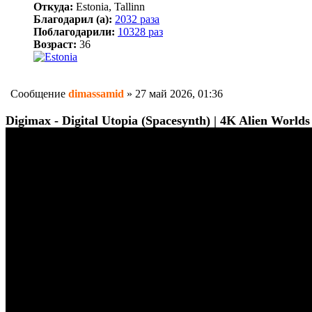
Откуда:
Estonia, Tallinn
Благодарил (а):
2032 раза
Поблагодарили:
10328 раз
Возраст:
36
Сообщение
dimassamid
»
27 май 2026, 01:36
Digimax - Digital Utopia (Spacesynth) | 4K Alien World