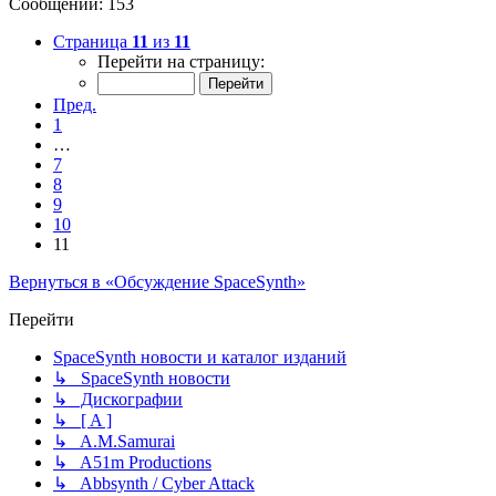
Сообщений: 153
Страница
11
из
11
Перейти на страницу:
Пред.
1
…
7
8
9
10
11
Вернуться в «Обсуждение SpaceSynth»
Перейти
SpaceSynth новости и каталог изданий
↳ SpaceSynth новости
↳ Дискографии
↳ [ A ]
↳ A.M.Samurai
↳ A51m Productions
↳ Abbsynth / Cyber Attack