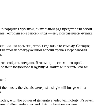
ятно гордился музыкой, визуальный ряд представлял собой
зыв, который мне запомнился — ему понравилась музыка,
наний, ни времени, чтобы сделать это самому. Сегодня,
ля этой перезагруженной версии трека я переработал
и.
 это собрать воедино. В этом процессе много проб и
ь больше подобного в будущем. Дайте мне знать, что вы
иже!
the music, the visuals were just a single still image with a
s.
oday, with the power of generative video technology, it's given
tage of alien landscapes and distant planetary systems.