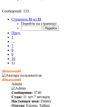
Сообщений: 153
Страница
11
из
11
Перейти на страницу:
Пред.
1
…
7
8
9
10
11
dimassamid
dimassamid
Admin
Сообщения:
3740
Стаж:
11 лет 7 месяцев
Настоящее имя:
Dmitry
Откуда:
Estonia, Tallinn