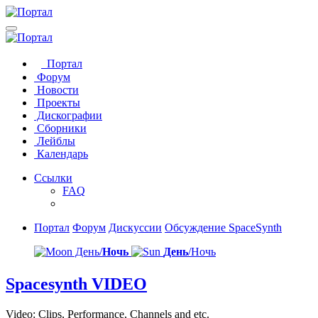
Портал
Форум
Новости
Проекты
Дискографии
Сборники
Лейблы
Календарь
Ссылки
FAQ
Портал
Форум
Дискуссии
Обсуждение SpaceSynth
День/
Ночь
День
/Ночь
Spacesynth VIDEO
Video: Clips, Performance, Channels and etc.