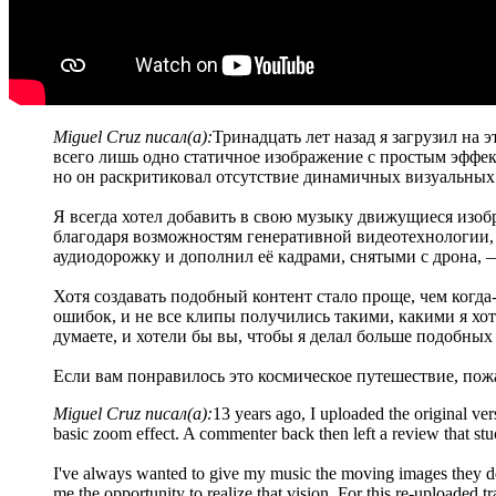
Miguel Cruz писал(а):
Тринадцать лет назад я загрузил на 
всего лишь одно статичное изображение с простым эффе
но он раскритиковал отсутствие динамичных визуальных
Я всегда хотел добавить в свою музыку движущиеся изобр
благодаря возможностям генеративной видеотехнологии, 
аудиодорожку и дополнил её кадрами, снятыми с дрона
Хотя создавать подобный контент стало проще, чем когда-
ошибок, и не все клипы получились такими, какими я хоте
думаете, и хотели бы вы, чтобы я делал больше подобных
Если вам понравилось это космическое путешествие, пож
Miguel Cruz писал(а):
13 years ago, I uploaded the original ver
basic zoom effect. A commenter back then left a review that st
I've always wanted to give my music the moving images they des
me the opportunity to realize that vision. For this re-uploaded t