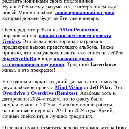
радовать новинками своих поклонников.
Ну а в 2026-м году, разумеется, с нетерпением жду
новый Мишин альбом,
анонсированный на днях
,
который должен будет выйти уже в январе.
Очень рад, что ребята из
A51m Production
,
порадовали нас
новым синглом своего проекта
Genizys
. Это была очень хорошая затравка в
преддверии выхода предстоящего альбома. Также
приятно, что нам удалось издать этот сингл на лейбле
SpaceSynth.Ru
в виде
красивого диска,
стилизованного под винил
. Традиции
Laserdance
живы, и это прекрасно!
Ещё одним из ярких изданий для меня стал выпуск
двух альбомов проекта
Mind Vision
от
Jeff Pilar
. Это
Overdrive
и
Overdrive (Remixes)
. Альбомы хоть и
датированы 2024-м годом, но по факту были
опубликованы в 2025-м. В альбом вошли работы,
написанные в период с 2018 по 2024 года. Яркий,
сочный спейссинт, в лучших традициях.
Отдельно нужно отметить релизы от композитора
Ingo