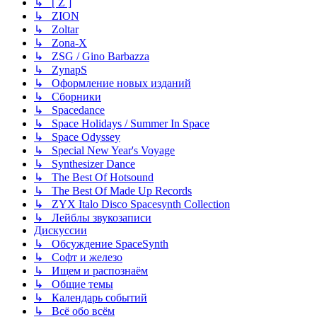
↳ [ Z ]
↳ ZION
↳ Zoltar
↳ Zona-X
↳ ZSG / Gino Barbazza
↳ ZynapS
↳ Оформление новых изданий
↳ Сборники
↳ Spacedance
↳ Space Holidays / Summer In Space
↳ Space Odyssey
↳ Special New Year's Voyage
↳ Synthesizer Dance
↳ The Best Of Hotsound
↳ The Best Of Made Up Records
↳ ZYX Italo Disco Spacesynth Collection
↳ Лейблы звукозаписи
Дискуссии
↳ Обсуждение SpaceSynth
↳ Софт и железо
↳ Ищем и распознаём
↳ Общие темы
↳ Календарь событий
↳ Всё обо всём