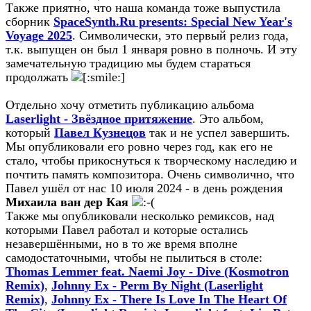
Также приятно, что наша команда тоже выпустила
сборник
SpaceSynth.Ru presents: Special New Year's
Voyage 2025
. Символически, это первый релиз года,
т.к. выпущен он был 1 января ровно в полночь. И эту
замечательную традицию мы будем стараться
продолжать
Отдельно хочу отметить публикацию альбома
Laserlight - Звёздное притяжение
. Это альбом,
который
Павел Кузнецов
так и не успел завершить.
Мы опубликовали его ровно через год, как его не
стало, чтобы прикоснуться к творческому наследию и
почтить память композитора. Очень символично, что
Павел ушёл от нас 10 июля 2024 - в день рождения
Михаила ван дер Кая
Также мы опубликовали несколько ремиксов, над
которыми Павел работал и которые остались
незавершёнными, но в то же время вполне
самодостаточными, чтобы не пылиться в столе:
Thomas Lemmer feat. Naemi Joy - Dive (Kosmotron
Remix)
,
Johnny Ex - Perm By Night (Laserlight
Remix)
,
Johnny Ex - There Is Love In The Heart Of