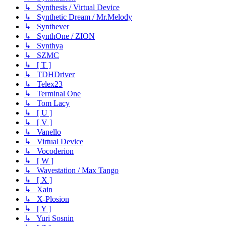
↳ Synthesis / Virtual Device
↳ Synthetic Dream / Mr.Melody
↳ Synthever
↳ SynthOne / ZION
↳ Synthya
↳ SZMC
↳ [ T ]
↳ TDHDriver
↳ Telex23
↳ Terminal One
↳ Tom Lacy
↳ [ U ]
↳ [ V ]
↳ Vanello
↳ Virtual Device
↳ Vocoderion
↳ [ W ]
↳ Wavestation / Max Tango
↳ [ X ]
↳ Xain
↳ X-Plosion
↳ [ Y ]
↳ Yuri Sosnin