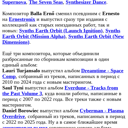
Supernova
,
The Seven Seas
,
Synthesizer Dance
.
Композитор
Balla Ernő
сменил псевдоним с
Ernesto
на
Ernestronix
и выпустил сразу три издания с
коллекцией как старых неизданных работ, так и
новых:
Synths Earth Orbit (Launch Ignition)
,
Synths
Earth Orbit (Mission Alpha)
,
Synths Earth Orbit (New
Dimensions)
.
Ещё три композитора, которые объединили
разбросанные по сборникам композиции в один
единый альбом:
Lauri Turjansalo
выпустил альбом
Dreamtime - Space
Comp
, собранный из треков, написанных в период с
2010 по 2024 года с новым мастерингом.
Saul Tyni
выпустил альбом
Everdune - Tracks from
the Past Volume 3
, куда вошли работы, написанные в
период с 2007 по 2022 года. Все треки также с новым
мастерингом.
Daniel Borowiec
выпустил альбом
Cyberman - Plasma
Overdrive
, собранный из треков, написанных в период
с 2022 по 2025 года. Ну а в самое ближайшее время
анонсирован выход
совершенно нового альбома