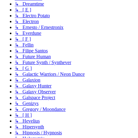
↳ Dreamtime
↳ [ E ]
↳ Electro Potato
↳ Electron
↳ Ernesto / Ernestronix
↳ Everdune
↳ [ F ]
↳ Fellin
↳ Filipe Santos
↳ Future Human
↳ Future Synth / Synthever
↳ [ G ]
↳ Galactic Warriors / Neon Dance
↳ Galaxion
↳ Galaxy Hunter
↳ Galaxy Observer
↳ Galspace Project
↳ Genizys
↳ Gregory / Moondance
↳ [ H ]
↳ Hevelius
↳ Hipersynth
↳ Hipnosis / Hypnosis