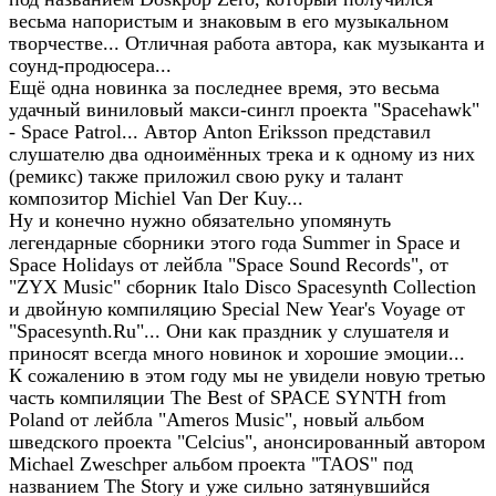
весьма напористым и знаковым в его музыкальном
творчестве... Отличная работа автора, как музыканта и
соунд-продюсера...
Ещё одна новинка за последнее время, это весьма
удачный виниловый макси-сингл проекта "Spacehawk"
- Space Patrol... Автор Anton Eriksson представил
слушателю два одноимённых трека и к одному из них
(ремикс) также приложил свою руку и талант
композитор Michiel Van Der Kuy...
Ну и конечно нужно обязательно упомянуть
легендарные сборники этого года Summer in Space и
Space Holidays от лейбла "Space Sound Records", от
"ZYX Music" сборник Italo Disco Spacesynth Collection
и двойную компиляцию Special New Year's Voyage от
"Spacesynth.Ru"... Они как праздник у слушателя и
приносят всегда много новинок и хорошие эмоции...
К сожалению в этом году мы не увидели новую третью
часть компиляции The Best of SPACE SYNTH from
Poland от лейбла "Ameros Music", новый альбом
шведского проекта "Celcius", анонсированный автором
Michael Zweschper альбом проекта "TAOS" под
названием The Story и уже сильно затянувшийся