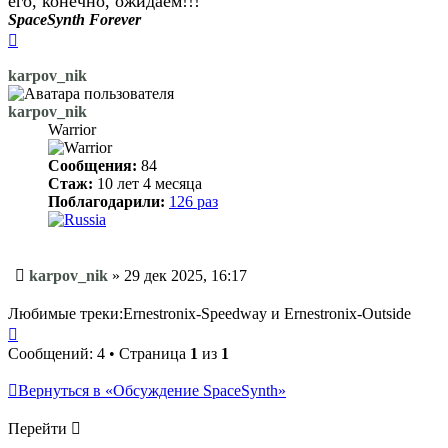
его, конечно, ожидаем!!!
SpaceSynth Forever
Вернуться
к
началу
karpov_nik
karpov_nik
Warrior
Сообщения:
84
Стаж:
10 лет 4 месяца
Поблагодарили:
126 раз
Сообщение
karpov_nik
»
29 дек 2025, 16:17
Любимые треки:Ernestronix-Speedway и Ernestronix-Outside
Вернуться
к
Сообщений: 4 • Страница
1
из
1
началу
Вернуться в «Обсуждение SpaceSynth»
Перейти