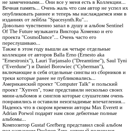
не замеченными... Они все у меня есть в Коллекции...
Вечная память... Очень жаль что сам автор не успел их
опубликовать раннее и теперь мы наслаждаемся ими в
изданиях от лейбла "Spacesynth.Ru"...
Довольно чувственно запал в душу и альбом Sentinel
Of The Future музыканта Виктора Хоменко и его
проекта "CosmoDance"... Очень часто его
переслушиваю...
Также в этом году вышли аж четыре отдельные
коллекции от авторов Balla Erno (Ernesto aka
"Ernestronix"), Lauri Turjansalo ("Dreamtime"), Saul Tyni
("Everdune") и Daniel Borowiec ("Cyberman"),
включающие в себя отдельные синглы из сборников и
треки которые ранее не публиковались...
Американский проект "Computer Talk" и польский
проект "Xynven", тоже представили несколько своих
мини-альбомов и синглов которые слушателям очень
понравились и оставили неизгладимые впечатления...
Надеюсь что в скором времени авторы Max Everett и
Adrian Porwol подарят нам свои дебютные полные
альбомы...
Композитор Gustaf Grefberg представил свой альбом
под названием Doskpop Zero, который получился