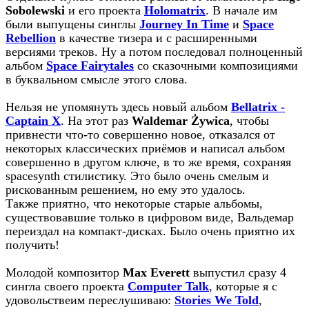
Sobolewski
и его проекта
Holomatrix
. В начале им
были выпущены синглы
Journey In Time
и
Space
Rebellion
в качестве тизера и с расширенными
версиями треков. Ну а потом последовал полноценный
альбом
Space Fairytales
со сказочными композициями
в буквальном смысле этого слова.
Нельзя не упомянуть здесь новый альбом
Bellatrix -
Captain X
. На этот раз
Waldemar Żywica
, чтобы
привнести что-то совершенно новое, отказался от
некоторых классических приёмов и написал альбом
совершенно в другом ключе, в то же время, сохраняя
spacesynth стилистику. Это было очень смелым и
рискованным решением, но ему это удалось.
Также приятно, что некоторые старые альбомы,
существовавшие только в цифровом виде, Вальдемар
переиздал на компакт-дисках. Было очень приятно их
получить!
Молодой композитор
Max Everett
выпустил сразу 4
сингла своего проекта
Computer Talk
, которые я с
удовольствеим переслушиваю:
Stories We Told
,