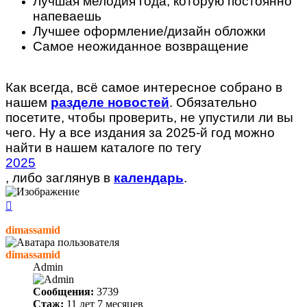
Лучшая мелодия года, которую постоянно
напеваешь
Лучшее оформление/дизайн обложки
Самое неожиданное возвращение
Как всегда, всё самое интересное собрано в
нашем
разделе новостей
. Обязательно
посетите, чтобы проверить, не упустили ли вы
чего. Ну а все издания за 2025-й год можно
найти в нашем каталоге по тегу
2025
, либо заглянув в
календарь
.
Вернуться
к
началу
dimassamid
dimassamid
Admin
Сообщения:
3739
Стаж:
11 лет 7 месяцев