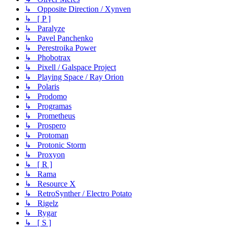
↳ Opposite Direction / Xynven
↳ [ P ]
↳ Paralyze
↳ Pavel Panchenko
↳ Perestroika Power
↳ Phobotrax
↳ Pixell / Galspace Project
↳ Playing Space / Ray Orion
↳ Polaris
↳ Prodomo
↳ Programas
↳ Prometheus
↳ Prospero
↳ Protoman
↳ Protonic Storm
↳ Proxyon
↳ [ R ]
↳ Rama
↳ Resource X
↳ RetroSynther / Electro Potato
↳ Rigelz
↳ Rygar
↳ [ S ]