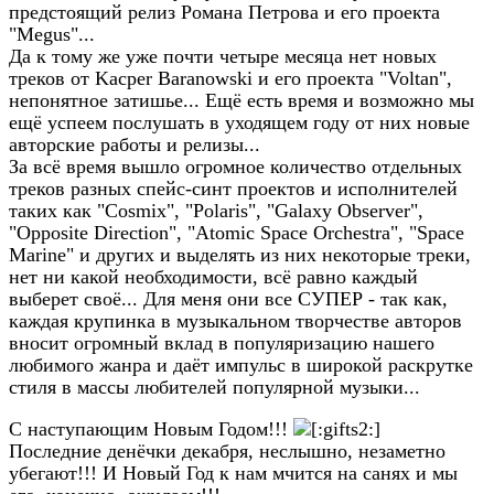
предстоящий релиз Романа Петрова и его проекта
"Megus"...
Да к тому же уже почти четыре месяца нет новых
треков от Kacper Baranowski и его проекта "Voltan",
непонятное затишье... Ещё есть время и возможно мы
ещё успеем послушать в уходящем году от них новые
авторские работы и релизы...
За всё время вышло огромное количество отдельных
треков разных спейс-синт проектов и исполнителей
таких как "Cosmix", "Polaris", "Galaxy Observer",
"Opposite Direction", "Atomic Space Orchestra", "Space
Marine" и других и выделять из них некоторые треки,
нет ни какой необходимости, всё равно каждый
выберет своё... Для меня они все СУПЕР - так как,
каждая крупинка в музыкальном творчестве авторов
вносит огромный вклад в популяризацию нашего
любимого жанра и даёт импульс в широкой раскрутке
стиля в массы любителей популярной музыки...
С наступающим Новым Годом!!!
Последние денёчки декабря, неслышно, незаметно
убегают!!! И Новый Год к нам мчится на санях и мы