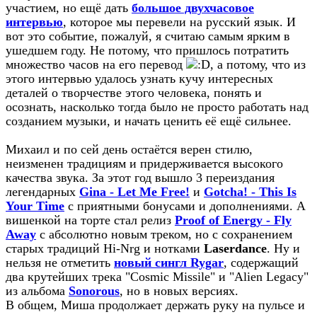
участием, но ещё дать
большое двухчасовое
интервью
, которое мы перевели на русский язык. И
вот это событие, пожалуй, я считаю самым ярким в
ушедшем году. Не потому, что пришлось потратить
множество часов на его перевод
, а потому, что из
этого интервью удалось узнать кучу интересных
деталей о творчестве этого человека, понять и
осознать, насколько тогда было не просто работать над
созданием музыки, и начать ценить её ещё сильнее.
Михаил и по сей день остаётся верен стилю,
неизменен традициям и придерживается высокого
качества звука. За этот год вышло 3 переиздания
легендарных
Gina - Let Me Free!
и
Gotcha! - This Is
Your Time
с приятными бонусами и дополнениями. А
вишенкой на торте стал релиз
Proof of Energy - Fly
Away
с абсолютно новым треком, но с сохранением
старых традиций Hi-Nrg и нотками
Laserdance
. Ну и
нельзя не отметить
новый сингл Rygar
, содержащий
два крутейших трека "Cosmic Missile" и "Alien Legacy"
из альбома
Sonorous
, но в новых версиях.
В общем, Миша продолжает держать руку на пульсе и