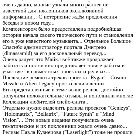
очень давно, многие узнали много раннее не
известной для поклонников эксклюзивной
информации... С нетерпение ждём продолжения
беседы в новом году...
Композитором было предоставлена подробнейшая
история начала своего творческого пути и становления
его в уже известного музыканта... Отдельное Большое
Спасибо администратору портала Дмитрию
(dimassamid) за его доскональный перевод...
Очень радует что Майкл всё также продолжает
работать и постоянно представляет новые работы и
участвует в совместных проектах и релизах...
Последние ремиксы треков проекта "Rygar" - Cosmic
Missile и Alien Legacy просто великолепны...
Его представленные в теме выше релизы достойно
получили положительные отзывы и пополнили многие
Коллекции любителей спейс-синта...
Отдельно нужно выделить релизы проектов "Genizys",
"Holomatrix", "Bellatrix", "Future Synth" и "Mind
Vision"... Эти новые издания получились очень
тематические и их поклонники ждали очень давно...
Релизы Павла Кузнецова ("Laserlight") тоже не прошли