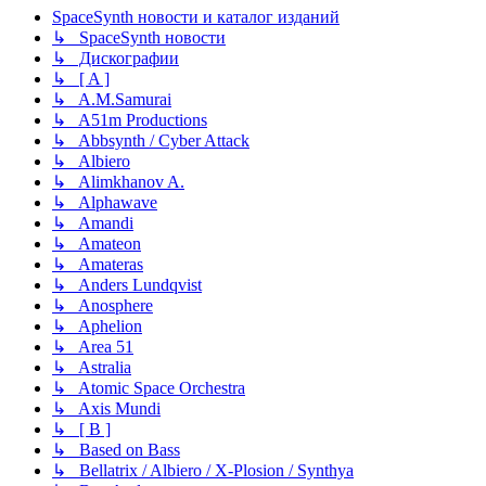
SpaceSynth новости и каталог изданий
↳ SpaceSynth новости
↳ Дискографии
↳ [ A ]
↳ A.M.Samurai
↳ A51m Productions
↳ Abbsynth / Cyber Attack
↳ Albiero
↳ Alimkhanov A.
↳ Alphawave
↳ Amandi
↳ Amateon
↳ Amateras
↳ Anders Lundqvist
↳ Anosphere
↳ Aphelion
↳ Area 51
↳ Astralia
↳ Atomic Space Orchestra
↳ Axis Mundi
↳ [ B ]
↳ Based on Bass
↳ Bellatrix / Albiero / X-Plosion / Synthya