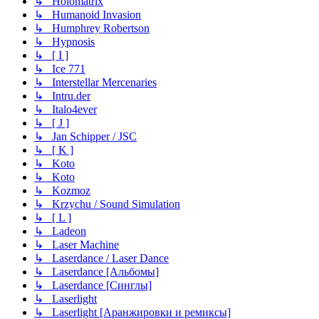
↳ Holomatrix
↳ Humanoid Invasion
↳ Humphrey Robertson
↳ Hypnosis
↳ [ I ]
↳ Ice 771
↳ Interstellar Mercenaries
↳ Intru.der
↳ Italo4ever
↳ [ J ]
↳ Jan Schipper / JSC
↳ [ K ]
↳ Koto
↳ Koto
↳ Kozmoz
↳ Krzychu / Sound Simulation
↳ [ L ]
↳ Ladeon
↳ Laser Machine
↳ Laserdance / Laser Dance
↳ Laserdance [Альбомы]
↳ Laserdance [Синглы]
↳ Laserlight
↳ Laserlight [Аранжировки и ремиксы]