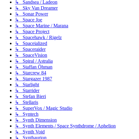
↳ Sandsea / Ladeon
↳ Sky Van Dreamer
↳ Sonar Power
↳ Space Joe
↳ Space Marine / Marana
↳ Space Project
↳ Spacehawk / Rigelz
↳ Spaceialized
↳ Spaceraider
↳ SpaceVision
↳ Spiral / Astralia
↳ Staffan Öhman
↳ Starcrew 84
↳ Stargazer 1987
↳ Starlight
↳ Starrider
↳ Stefan Bieri
↳ Stellaris
↳ SuperVox / Magic Studio
↳ Syntech
↳ Synth Dimension
↳ Synth Elements / Space Synthdrome / Aphelion
↳ Synth Void
↳ Synthaurion