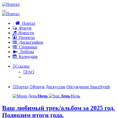
Портал
Форум
Новости
Проекты
Дискографии
Сборники
Лейблы
Календарь
Ссылки
FAQ
Портал
Форум
Дискуссии
Обсуждение SpaceSynth
День/
Ночь
День
/Ночь
Ваш любимый трек/альбом за 2025 год.
Подводим итоги года.