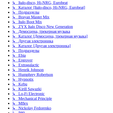
↳ Italo-disco, Hi-NRG, Eurobeat
↳ Каталог [Italo-disco, Hi-NRG, Eurobeat]
↳ Подразделы
↳ Brayan Master Mix
↳ Italo Boot Mix
↳ ZYX Italo Disco New Generation
↳ Демосцена, трекерная музыка
↳ Каталог [Демосцена, трекерная музыка]
↳ Другая электроника
↳ Каталог [Другая электроника]
↳ Подразделы
↳ Ebia
↳ Ergrover
↳ Extragalactic
↳ Henrik Johnson
↳ Humphrey Robertson
↳ Hypnotix
↳ Kebu
↳ Kirill Sawazki
↳ Lo-Fi Electronic
↳ Mechanical Principle
↳ Mflex
↳ Nickolay Fedorenko
↳ P89