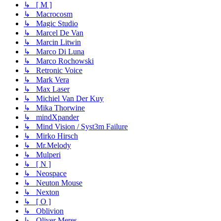
↳ [ M ]
↳ Macrocosm
↳ Magic Studio
↳ Marcel De Van
↳ Marcin Litwin
↳ Marco Di Luna
↳ Marco Rochowski
↳ Retronic Voice
↳ Mark Vera
↳ Max Laser
↳ Michiel Van Der Kuy
↳ Mika Thorwine
↳ mindXpander
↳ Mind Vision / Syst3m Failure
↳ Mirko Hirsch
↳ Mr.Melody
↳ Mulperi
↳ [ N ]
↳ Neospace
↳ Neuton Mouse
↳ Nexton
↳ [ O ]
↳ Oblivion
↳ Oliver Meres