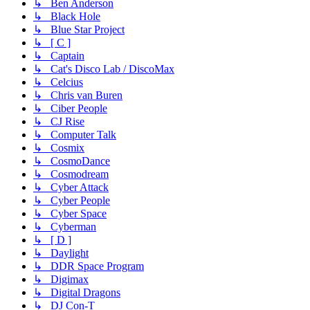
↳ Ben Anderson
↳ Black Hole
↳ Blue Star Project
↳ [ C ]
↳ Captain
↳ Cat's Disco Lab / DiscoMax
↳ Celcius
↳ Chris van Buren
↳ Ciber People
↳ CJ Rise
↳ Computer Talk
↳ Cosmix
↳ CosmoDance
↳ Cosmodream
↳ Cyber Attack
↳ Cyber People
↳ Cyber Space
↳ Cyberman
↳ [ D ]
↳ Daylight
↳ DDR Space Program
↳ Digimax
↳ Digital Dragons
↳ DJ Con-T