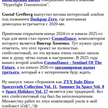
"Hyperlight Transmission".
Gustaf Grefberg
выпустил весьма интересный альбом
под названием
Doskpop Zero
, где винтажная
демосцена встречается с 2020-ми.
Приятным открытием конца 2024-го и начала 2025-го
года для меня стал проект
CosmoDance
, композитором
которого является
Виктор Хоменко
. Тут нужно сразу
отметить, что этот проект не полностью
спейссинтовый, но эта музыка очень сильно запала
мне в душу, чётко попав в настроение. В 2025 году
вышел второй альбом
CosmoDance - Sentinel Of The
Future
, а на начало 2026-го
запланирован выход
третьего
, который я с нетерпением буду ждать.
Ну выпуск таких сборников как
ZYX Italo Disco
Spacesynth Collection Vol. 11
,
Summer In Space Vol. 8
и
Space Holidays Vol. 17
является уже традицией. Без
них спейссинтовый год был бы неполноценным.
Множество работ из этих компиляций ушли в мой
плейлист