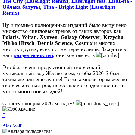
The City (Laserlight Remix)
,
Laserlight feat. LisaBeta -
Облака батуты
,
Tina - Bright Light (Laserlight
Remix)
.
Ну и помимо полноценных изданий было выпущено
множество сингловых треков от таких авторов как
Polaris
,
Voltan
,
Xynven
,
Galaxy Observer
,
Krzychu
,
Mirko Hirsch
,
Dennis Science
,
Cosmix
и многих
многих других, всех тут не перечислишь. Заходите в
наш
раздел новостей
, они все там есть
Это был очень продуктивный творческий
музыкальный год. Желаю всем, чтобы 2026-й был
таким же или ещё лучше! Всем композиторам желаю
творческого настроя, неиссякаемого вдохновения и
много много новых идей!
С наступающим 2026-м годом!
Вернуться
к
началу
Alex Volf