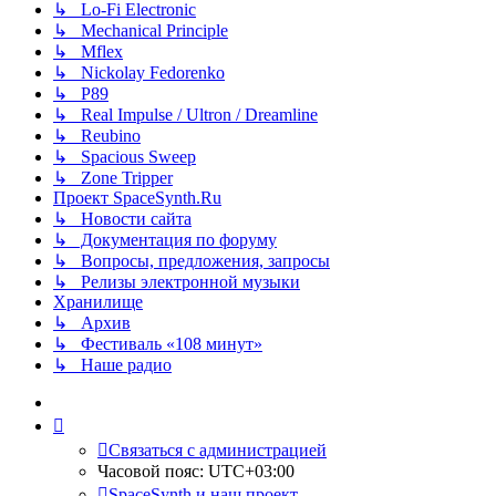
↳ Lo-Fi Electronic
↳ Mechanical Principle
↳ Mflex
↳ Nickolay Fedorenko
↳ P89
↳ Real Impulse / Ultron / Dreamline
↳ Reubino
↳ Spacious Sweep
↳ Zone Tripper
Проект SpaceSynth.Ru
↳ Новости сайта
↳ Документация по форуму
↳ Вопросы, предложения, запросы
↳ Релизы электронной музыки
Хранилище
↳ Архив
↳ Фестиваль «108 минут»
↳ Наше радио
Связаться с администрацией
Часовой пояс:
UTC+03:00
SpaceSynth и наш проект