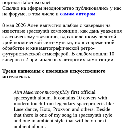
портала italo-disco.net
Ссылки на эфиры неоднократно публиковались у нас
на форуме, в том числе и
самим автором
.
8 мая 2026 Ален выпустил альбом с каверами на
известные spacesynth композиции, как дань уважения
классическому звучанию, вдохновлённому золотой
эрой космической синт-музыки, но в современной
обработке и кинематографической ретро-
футуристической атмосферой. В альбом вошли 10
каверов и 2 оригинальных авторских композиции.
Треки написаны с помощью искусственного
интеллекта.
My first official
Alen Makaronov писал(а):
spacesynth album. It contains 10 covers with
modern touch from legendary spaceprojects like
Laserdance, Koto, Proxyon and others. Beside
that there is one of my song in spacesynth style
and one in ambient style that will be on next
ambient album.