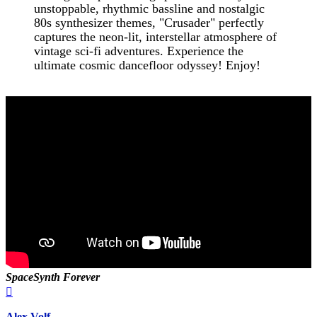
unstoppable, rhythmic bassline and nostalgic
80s synthesizer themes, "Crusader" perfectly
captures the neon-lit, interstellar atmosphere of
vintage sci-fi adventures. Experience the
ultimate cosmic dancefloor odyssey! Enjoy!
SpaceSynth Forever
Вернуться
к
началу
Alex Volf