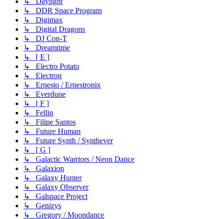
↳ Daylight
↳ DDR Space Program
↳ Digimax
↳ Digital Dragons
↳ DJ Con-T
↳ Dreamtime
↳ [ E ]
↳ Electro Potato
↳ Electron
↳ Ernesto / Ernestronix
↳ Everdune
↳ [ F ]
↳ Fellin
↳ Filipe Santos
↳ Future Human
↳ Future Synth / Synthever
↳ [ G ]
↳ Galactic Warriors / Neon Dance
↳ Galaxion
↳ Galaxy Hunter
↳ Galaxy Observer
↳ Galspace Project
↳ Genizys
↳ Gregory / Moondance