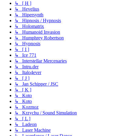
↳ [ H ]
↳ Hevelius
↳ Hipersynth
↳ Hipnosis / Hypnosis
↳ Holomatrix
↳ Humanoid Invasion
↳ Humphrey Robertson
↳ Hypnosis
↳ [ I ]
↳ Ice 771
↳ Interstellar Mercenaries
↳ Intru.der
↳ Italo4ever
↳ [ J ]
↳ Jan Schipper / JSC
↳ [ K ]
↳ Koto
↳ Koto
↳ Kozmoz
↳ Krzychu / Sound Simulation
↳ [ L ]
↳ Ladeon
↳ Laser Machine
↳ Laserdance / Laser Dance