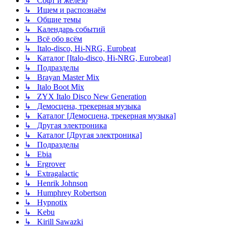
↳ Софт и железо
↳ Ищем и распознаём
↳ Общие темы
↳ Календарь событий
↳ Всё обо всём
↳ Italo-disco, Hi-NRG, Eurobeat
↳ Каталог [Italo-disco, Hi-NRG, Eurobeat]
↳ Подразделы
↳ Brayan Master Mix
↳ Italo Boot Mix
↳ ZYX Italo Disco New Generation
↳ Демосцена, трекерная музыка
↳ Каталог [Демосцена, трекерная музыка]
↳ Другая электроника
↳ Каталог [Другая электроника]
↳ Подразделы
↳ Ebia
↳ Ergrover
↳ Extragalactic
↳ Henrik Johnson
↳ Humphrey Robertson
↳ Hypnotix
↳ Kebu
↳ Kirill Sawazki