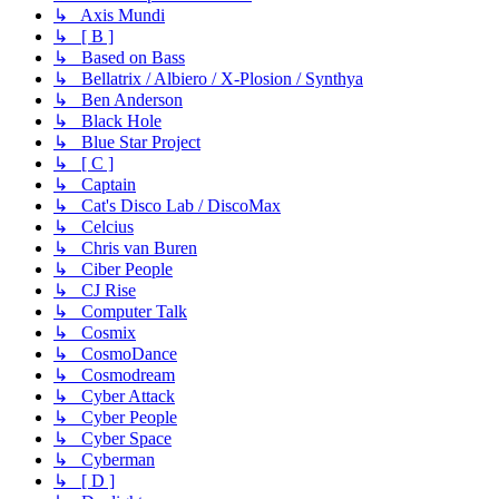
↳ Axis Mundi
↳ [ B ]
↳ Based on Bass
↳ Bellatrix / Albiero / X-Plosion / Synthya
↳ Ben Anderson
↳ Black Hole
↳ Blue Star Project
↳ [ C ]
↳ Captain
↳ Cat's Disco Lab / DiscoMax
↳ Celcius
↳ Chris van Buren
↳ Ciber People
↳ CJ Rise
↳ Computer Talk
↳ Cosmix
↳ CosmoDance
↳ Cosmodream
↳ Cyber Attack
↳ Cyber People
↳ Cyber Space
↳ Cyberman
↳ [ D ]