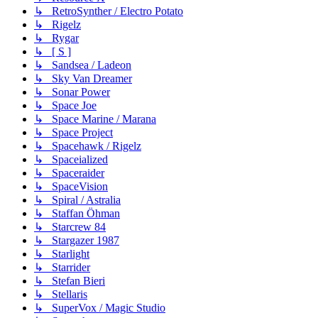
↳ RetroSynther / Electro Potato
↳ Rigelz
↳ Rygar
↳ [ S ]
↳ Sandsea / Ladeon
↳ Sky Van Dreamer
↳ Sonar Power
↳ Space Joe
↳ Space Marine / Marana
↳ Space Project
↳ Spacehawk / Rigelz
↳ Spaceialized
↳ Spaceraider
↳ SpaceVision
↳ Spiral / Astralia
↳ Staffan Öhman
↳ Starcrew 84
↳ Stargazer 1987
↳ Starlight
↳ Starrider
↳ Stefan Bieri
↳ Stellaris
↳ SuperVox / Magic Studio