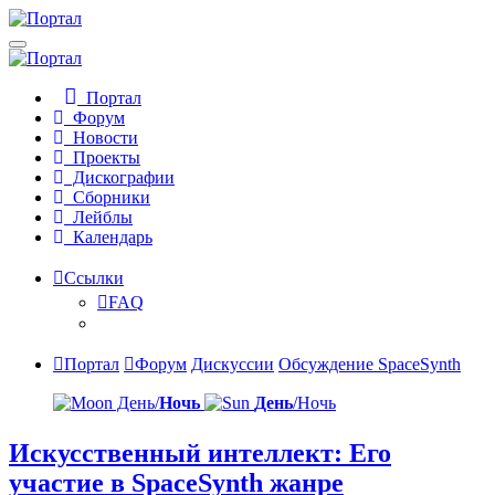
Портал
Форум
Новости
Проекты
Дискографии
Сборники
Лейблы
Календарь
Ссылки
FAQ
Портал
Форум
Дискуссии
Обсуждение SpaceSynth
День/
Ночь
День
/Ночь
Искусственный интеллект: Его
участие в SpaceSynth жанре