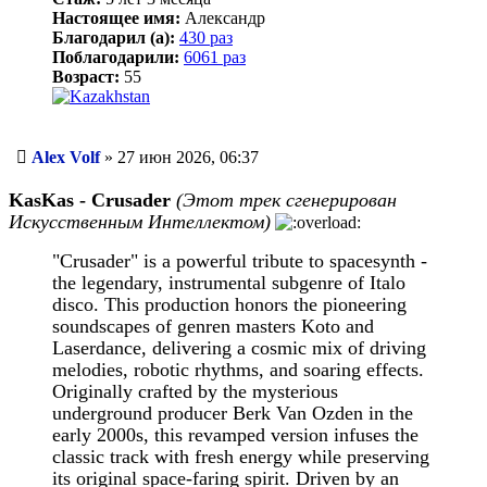
Настоящее имя:
Александр
Благодарил (а):
430 раз
Поблагодарили:
6061 раз
Возраст:
55
Сообщение
Alex Volf
»
27 июн 2026, 06:37
KasKas - Crusader
(Этот трек сгенерирован
Искусственным Интеллектом)
"Crusader" is a powerful tribute to spacesynth -
the legendary, instrumental subgenre of Italo
disco. This production honors the pioneering
soundscapes of genren masters Koto and
Laserdance, delivering a cosmic mix of driving
melodies, robotic rhythms, and soaring effects.
Originally crafted by the mysterious
underground producer Berk Van Ozden in the
early 2000s, this revamped version infuses the
classic track with fresh energy while preserving
its original space-faring spirit. Driven by an