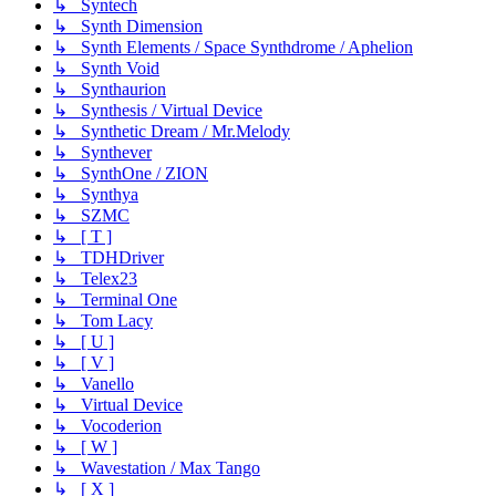
↳ Syntech
↳ Synth Dimension
↳ Synth Elements / Space Synthdrome / Aphelion
↳ Synth Void
↳ Synthaurion
↳ Synthesis / Virtual Device
↳ Synthetic Dream / Mr.Melody
↳ Synthever
↳ SynthOne / ZION
↳ Synthya
↳ SZMC
↳ [ T ]
↳ TDHDriver
↳ Telex23
↳ Terminal One
↳ Tom Lacy
↳ [ U ]
↳ [ V ]
↳ Vanello
↳ Virtual Device
↳ Vocoderion
↳ [ W ]
↳ Wavestation / Max Tango
↳ [ X ]