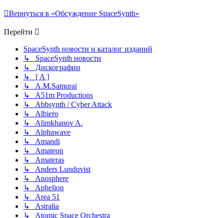
Вернуться в «Обсуждение SpaceSynth»
Перейти
SpaceSynth новости и каталог изданий
↳ SpaceSynth новости
↳ Дискографии
↳ [ A ]
↳ A.M.Samurai
↳ A51m Productions
↳ Abbsynth / Cyber Attack
↳ Albiero
↳ Alimkhanov A.
↳ Alphawave
↳ Amandi
↳ Amateon
↳ Amateras
↳ Anders Lundqvist
↳ Anosphere
↳ Aphelion
↳ Area 51
↳ Astralia
↳ Atomic Space Orchestra