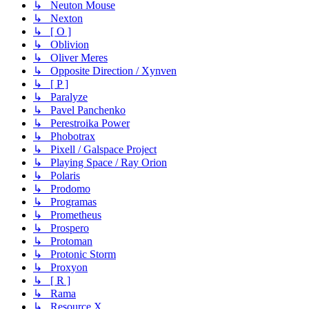
↳ Neuton Mouse
↳ Nexton
↳ [ O ]
↳ Oblivion
↳ Oliver Meres
↳ Opposite Direction / Xynven
↳ [ P ]
↳ Paralyze
↳ Pavel Panchenko
↳ Perestroika Power
↳ Phobotrax
↳ Pixell / Galspace Project
↳ Playing Space / Ray Orion
↳ Polaris
↳ Prodomo
↳ Programas
↳ Prometheus
↳ Prospero
↳ Protoman
↳ Protonic Storm
↳ Proxyon
↳ [ R ]
↳ Rama
↳ Resource X