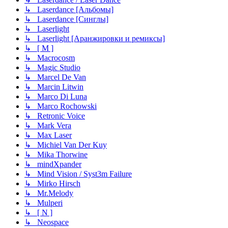
↳ Laserdance [Альбомы]
↳ Laserdance [Синглы]
↳ Laserlight
↳ Laserlight [Аранжировки и ремиксы]
↳ [ M ]
↳ Macrocosm
↳ Magic Studio
↳ Marcel De Van
↳ Marcin Litwin
↳ Marco Di Luna
↳ Marco Rochowski
↳ Retronic Voice
↳ Mark Vera
↳ Max Laser
↳ Michiel Van Der Kuy
↳ Mika Thorwine
↳ mindXpander
↳ Mind Vision / Syst3m Failure
↳ Mirko Hirsch
↳ Mr.Melody
↳ Mulperi
↳ [ N ]
↳ Neospace