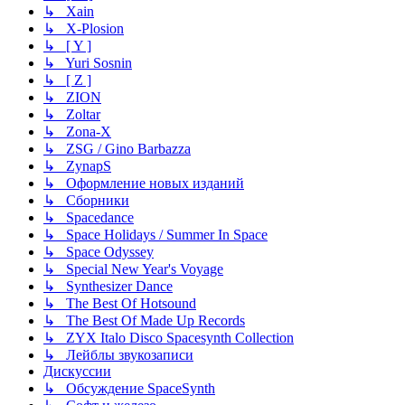
↳ Xain
↳ X-Plosion
↳ [ Y ]
↳ Yuri Sosnin
↳ [ Z ]
↳ ZION
↳ Zoltar
↳ Zona-X
↳ ZSG / Gino Barbazza
↳ ZynapS
↳ Оформление новых изданий
↳ Сборники
↳ Spacedance
↳ Space Holidays / Summer In Space
↳ Space Odyssey
↳ Special New Year's Voyage
↳ Synthesizer Dance
↳ The Best Of Hotsound
↳ The Best Of Made Up Records
↳ ZYX Italo Disco Spacesynth Collection
↳ Лейблы звукозаписи
Дискуссии
↳ Обсуждение SpaceSynth