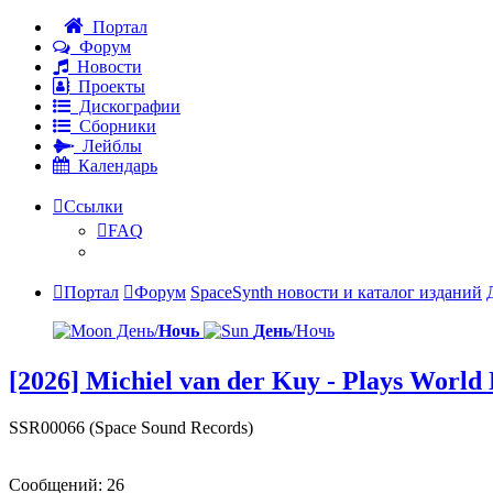
Портал
Форум
Новости
Проекты
Дискографии
Сборники
Лейблы
Календарь
Ссылки
FAQ
Портал
Форум
SpaceSynth новости и каталог изданий
День/
Ночь
День
/Ночь
[2026] Michiel van der Kuy - Plays World 
SSR00066 (Space Sound Records)
Сообщений: 26