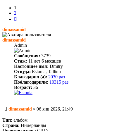
1
2
След.
dimassamid
dimassamid
Admin
Сообщения:
3739
Стаж:
11 лет 6 месяцев
Настоящее имя:
Dmitry
Откуда:
Estonia, Tallinn
Благодарил (а):
2030 раз
Поблагодарили:
10315 раз
Возраст:
36
Сообщение
dimassamid
»
06 янв 2026, 21:49
Тип:
альбом
Страна:
Нидерланды
Производитель:
США