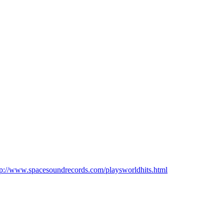
tp://www.spacesoundrecords.com/playsworldhits.html