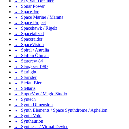
↳ Sky Van Dreamer
↳ Sonar Power
↳ Space Joe
↳ Space Marine / Marana
↳ Space Project
↳ Spacehawk / Rigelz
↳ Spaceialized
↳ Spaceraider
↳ SpaceVision
↳ Spiral / Astralia
↳ Staffan Öhman
↳ Starcrew 84
↳ Stargazer 1987
↳ Starlight
↳ Starrider
↳ Stefan Bieri
↳ Stellaris
↳ SuperVox / Magic Studio
↳ Syntech
↳ Synth Dimension
↳ Synth Elements / Space Synthdrome / Aphelion
↳ Synth Void
↳ Synthaurion
↳ Synthesis / Virtual Device