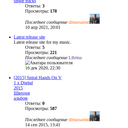
single tracks
Ответы:
3
Просмотры:
178
Последнее сообщение
dimassamid
10 апр 2021, 20:01
Latest release site
Latest release site for my music.
Ответы:
5
Просмотры:
221
Последнее сообщение
Librina
16 дек 2020, 22:30
[2015] Spiral Hands On V
1 x Digital
2015
Швеция
альбом
Ответы:
0
Просмотры:
587
Последнее сообщение
dimassamid
14 сен 2015, 13:41