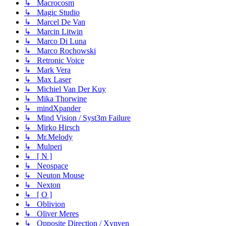
↳ Macrocosm
↳ Magic Studio
↳ Marcel De Van
↳ Marcin Litwin
↳ Marco Di Luna
↳ Marco Rochowski
↳ Retronic Voice
↳ Mark Vera
↳ Max Laser
↳ Michiel Van Der Kuy
↳ Mika Thorwine
↳ mindXpander
↳ Mind Vision / Syst3m Failure
↳ Mirko Hirsch
↳ Mr.Melody
↳ Mulperi
↳ [ N ]
↳ Neospace
↳ Neuton Mouse
↳ Nexton
↳ [ O ]
↳ Oblivion
↳ Oliver Meres
↳ Opposite Direction / Xynven