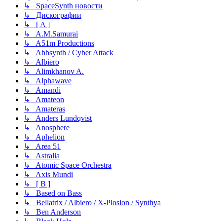
↳ SpaceSynth новости
↳ Дискографии
↳ [ A ]
↳ A.M.Samurai
↳ A51m Productions
↳ Abbsynth / Cyber Attack
↳ Albiero
↳ Alimkhanov A.
↳ Alphawave
↳ Amandi
↳ Amateon
↳ Amateras
↳ Anders Lundqvist
↳ Anosphere
↳ Aphelion
↳ Area 51
↳ Astralia
↳ Atomic Space Orchestra
↳ Axis Mundi
↳ [ B ]
↳ Based on Bass
↳ Bellatrix / Albiero / X-Plosion / Synthya
↳ Ben Anderson