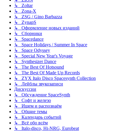
↳ Zoltar
↳ Zona-X
↳ ZSG / Gino Barbazza
↳ ZynapS
↳ Оформление новых изданий
↳ Сборники
↳ Spacedance
↳ Space Holidays / Summer In Space
↳ Space Odyssey
↳ Special New Year's Voyage
↳ Synthesizer Dance
↳ The Best Of Hotsound
↳ The Best Of Made Up Records
↳ ZYX Italo Disco Spacesynth Collection
↳ Лейблы звукозаписи
Дискуссии
↳ Обсуждение SpaceSynth
↳ Софт и железо
↳ Ищем и распознаём
↳ Общие темы
↳ Календарь событий
↳ Всё обо всём
↳ Italo-disco, Hi-NRG, Eurobeat