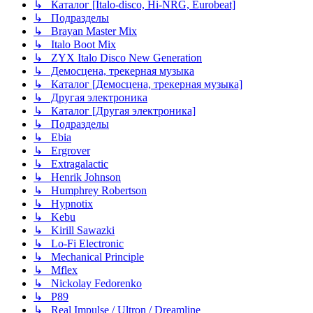
↳ Каталог [Italo-disco, Hi-NRG, Eurobeat]
↳ Подразделы
↳ Brayan Master Mix
↳ Italo Boot Mix
↳ ZYX Italo Disco New Generation
↳ Демосцена, трекерная музыка
↳ Каталог [Демосцена, трекерная музыка]
↳ Другая электроника
↳ Каталог [Другая электроника]
↳ Подразделы
↳ Ebia
↳ Ergrover
↳ Extragalactic
↳ Henrik Johnson
↳ Humphrey Robertson
↳ Hypnotix
↳ Kebu
↳ Kirill Sawazki
↳ Lo-Fi Electronic
↳ Mechanical Principle
↳ Mflex
↳ Nickolay Fedorenko
↳ P89
↳ Real Impulse / Ultron / Dreamline