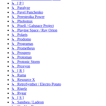
↳ [ P ]
↳ Paralyze
↳ Pavel Panchenko
↳ Perestroika Power
↳ Phobotrax
↳ Pixell / Galspace Project
↳ Playing Space / Ray Orion
↳ Polaris
↳ Prodomo
↳ Programas
↳ Prometheus
↳ Prospero
↳ Protoman
↳ Protonic Storm
↳ Proxyon
↳ [ R ]
↳ Rama
↳ Resource X
↳ RetroSynther / Electro Potato
↳ Rigelz
↳ Rygar
↳ [ S ]
↳ Sandsea / Ladeon