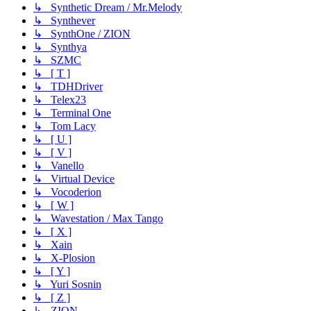
↳ Synthetic Dream / Mr.Melody
↳ Synthever
↳ SynthOne / ZION
↳ Synthya
↳ SZMC
↳ [ T ]
↳ TDHDriver
↳ Telex23
↳ Terminal One
↳ Tom Lacy
↳ [ U ]
↳ [ V ]
↳ Vanello
↳ Virtual Device
↳ Vocoderion
↳ [ W ]
↳ Wavestation / Max Tango
↳ [ X ]
↳ Xain
↳ X-Plosion
↳ [ Y ]
↳ Yuri Sosnin
↳ [ Z ]
↳ ZION