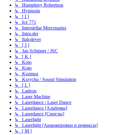
↳ Humphrey Robertson
↳ Hypnosis
↳ [ I ]
↳ Ice 771
↳ Interstellar Mercenaries
↳ Intru.der
↳ Italo4ever
↳ [ J ]
↳ Jan Schipper / JSC
↳ [ K ]
↳ Koto
↳ Koto
↳ Kozmoz
↳ Krzychu / Sound Simulation
↳ [ L ]
↳ Ladeon
↳ Laser Machine
↳ Laserdance / Laser Dance
↳ Laserdance [Альбомы]
↳ Laserdance [Синглы]
↳ Laserlight
↳ Laserlight [Аранжировки и ремиксы]
↳ [ M ]