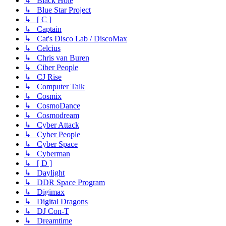
↳ Black Hole
↳ Blue Star Project
↳ [ C ]
↳ Captain
↳ Cat's Disco Lab / DiscoMax
↳ Celcius
↳ Chris van Buren
↳ Ciber People
↳ CJ Rise
↳ Computer Talk
↳ Cosmix
↳ CosmoDance
↳ Cosmodream
↳ Cyber Attack
↳ Cyber People
↳ Cyber Space
↳ Cyberman
↳ [ D ]
↳ Daylight
↳ DDR Space Program
↳ Digimax
↳ Digital Dragons
↳ DJ Con-T
↳ Dreamtime