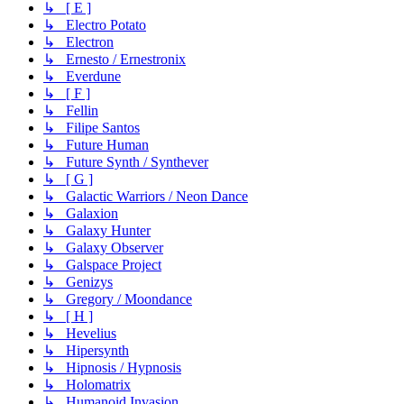
↳ [ E ]
↳ Electro Potato
↳ Electron
↳ Ernesto / Ernestronix
↳ Everdune
↳ [ F ]
↳ Fellin
↳ Filipe Santos
↳ Future Human
↳ Future Synth / Synthever
↳ [ G ]
↳ Galactic Warriors / Neon Dance
↳ Galaxion
↳ Galaxy Hunter
↳ Galaxy Observer
↳ Galspace Project
↳ Genizys
↳ Gregory / Moondance
↳ [ H ]
↳ Hevelius
↳ Hipersynth
↳ Hipnosis / Hypnosis
↳ Holomatrix
↳ Humanoid Invasion