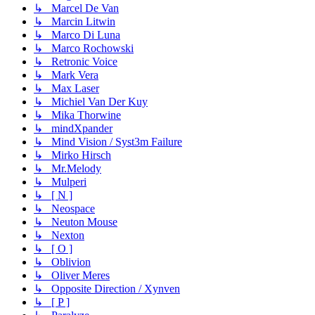
↳ Marcel De Van
↳ Marcin Litwin
↳ Marco Di Luna
↳ Marco Rochowski
↳ Retronic Voice
↳ Mark Vera
↳ Max Laser
↳ Michiel Van Der Kuy
↳ Mika Thorwine
↳ mindXpander
↳ Mind Vision / Syst3m Failure
↳ Mirko Hirsch
↳ Mr.Melody
↳ Mulperi
↳ [ N ]
↳ Neospace
↳ Neuton Mouse
↳ Nexton
↳ [ O ]
↳ Oblivion
↳ Oliver Meres
↳ Opposite Direction / Xynven
↳ [ P ]