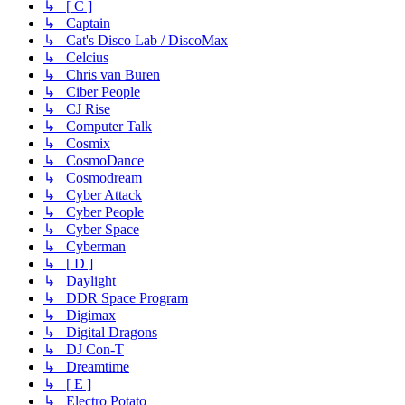
↳ [ C ]
↳ Captain
↳ Cat's Disco Lab / DiscoMax
↳ Celcius
↳ Chris van Buren
↳ Ciber People
↳ CJ Rise
↳ Computer Talk
↳ Cosmix
↳ CosmoDance
↳ Cosmodream
↳ Cyber Attack
↳ Cyber People
↳ Cyber Space
↳ Cyberman
↳ [ D ]
↳ Daylight
↳ DDR Space Program
↳ Digimax
↳ Digital Dragons
↳ DJ Con-T
↳ Dreamtime
↳ [ E ]
↳ Electro Potato