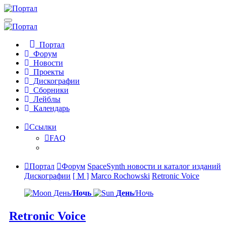
Портал
Форум
Новости
Проекты
Дискографии
Сборники
Лейблы
Календарь
Ссылки
FAQ
Портал
Форум
SpaceSynth новости и каталог изданий
Дискографии
[ M ]
Marco Rochowski
Retronic Voice
День/
Ночь
День
/Ночь
Retronic Voice