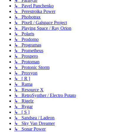
↳ Paralyze
↳ Pavel Panchenko
↳ Perestroika Power
↳ Phobotrax
↳ Pixell / Galspace Project
↳ Playing Space / Ray Orion
↳ Polaris
↳ Prodomo
↳ Programas
↳ Prometheus
↳ Prospero
↳ Protoman
↳ Protonic Storm
↳ Proxyon
↳ [ R ]
↳ Rama
↳ Resource X
↳ RetroSynther / Electro Potato
↳ Rigelz
↳ Rygar
↳ [ S ]
↳ Sandsea / Ladeon
↳ Sky Van Dreamer
↳ Sonar Power