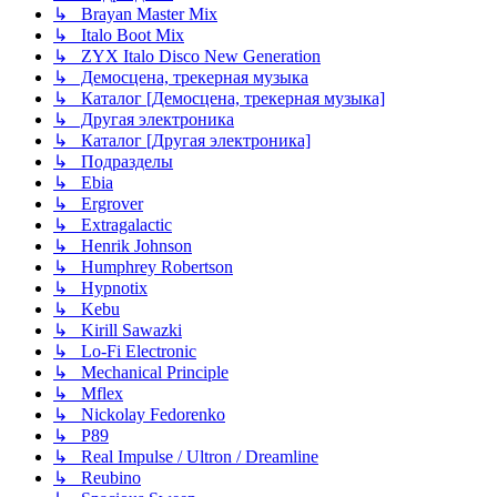
↳ Brayan Master Mix
↳ Italo Boot Mix
↳ ZYX Italo Disco New Generation
↳ Демосцена, трекерная музыка
↳ Каталог [Демосцена, трекерная музыка]
↳ Другая электроника
↳ Каталог [Другая электроника]
↳ Подразделы
↳ Ebia
↳ Ergrover
↳ Extragalactic
↳ Henrik Johnson
↳ Humphrey Robertson
↳ Hypnotix
↳ Kebu
↳ Kirill Sawazki
↳ Lo-Fi Electronic
↳ Mechanical Principle
↳ Mflex
↳ Nickolay Fedorenko
↳ P89
↳ Real Impulse / Ultron / Dreamline
↳ Reubino