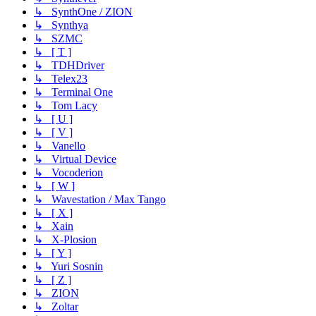
↳ SynthOne / ZION
↳ Synthya
↳ SZMC
↳ [ T ]
↳ TDHDriver
↳ Telex23
↳ Terminal One
↳ Tom Lacy
↳ [ U ]
↳ [ V ]
↳ Vanello
↳ Virtual Device
↳ Vocoderion
↳ [ W ]
↳ Wavestation / Max Tango
↳ [ X ]
↳ Xain
↳ X-Plosion
↳ [ Y ]
↳ Yuri Sosnin
↳ [ Z ]
↳ ZION
↳ Zoltar