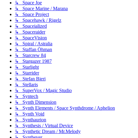
↳ Space Joe
↳ Space Marine / Marana
↳ Space Project
↳ Spacehawk / Rigelz
↳ Spaceialized
↳ Spaceraider
↳ SpaceVision
↳ Spiral / Astralia
↳ Staffan Öhman
↳ Starcrew 84
↳ Stargazer 1987
↳ Starlight
↳ Starrider
↳ Stefan Bieri
↳ Stellaris
↳ SuperVox / Magic Studio
↳ Syntech
↳ Synth Dimension
↳ Synth Elements / Space Synthdrome / Aphelion
↳ Synth Void
↳ Synthaurion
↳ Synthesis / Virtual Device
↳ Synthetic Dream / Mr.Melody
↳ Synthever