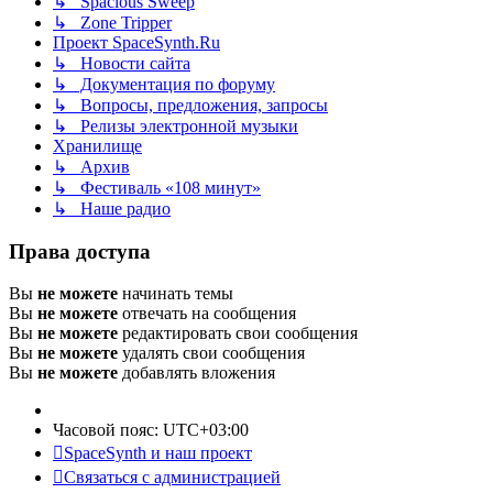
↳ Spacious Sweep
↳ Zone Tripper
Проект SpaceSynth.Ru
↳ Новости сайта
↳ Документация по форуму
↳ Вопросы, предложения, запросы
↳ Релизы электронной музыки
Хранилище
↳ Архив
↳ Фестиваль «108 минут»
↳ Наше радио
Права доступа
Вы
не можете
начинать темы
Вы
не можете
отвечать на сообщения
Вы
не можете
редактировать свои сообщения
Вы
не можете
удалять свои сообщения
Вы
не можете
добавлять вложения
Часовой пояс:
UTC+03:00
SpaceSynth и наш проект
Связаться с администрацией