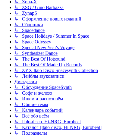
↳ Zona-X
↳ ZSG / Gino Barbazza
↳ ZynapS
↳ Оформление новых изданий
↳ Сборники
↳ Spacedance
↳ Space Holidays / Summer In Space
↳ Space Odyssey
↳ Special New Year's Voyage
↳ Synthesizer Dance
↳ The Best Of Hotsound
↳ The Best Of Made Up Records
↳ ZYX Italo Disco Spacesynth Collection
↳ Лейблы звукозаписи
Дискуссии
↳ Обсуждение SpaceSynth
↳ Софт и железо
↳ Ищем и распознаём
↳ Общие темы
↳ Календарь событий
↳ Всё обо всём
↳ Italo-disco, Hi-NRG, Eurobeat
↳ Каталог [Italo-disco, Hi-NRG, Eurobeat]
↳ Подразделы