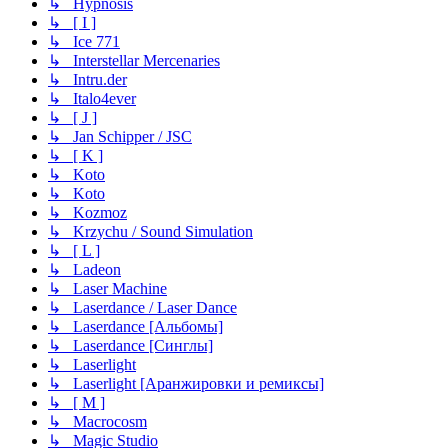
↳ Hypnosis
↳ [ I ]
↳ Ice 771
↳ Interstellar Mercenaries
↳ Intru.der
↳ Italo4ever
↳ [ J ]
↳ Jan Schipper / JSC
↳ [ K ]
↳ Koto
↳ Koto
↳ Kozmoz
↳ Krzychu / Sound Simulation
↳ [ L ]
↳ Ladeon
↳ Laser Machine
↳ Laserdance / Laser Dance
↳ Laserdance [Альбомы]
↳ Laserdance [Синглы]
↳ Laserlight
↳ Laserlight [Аранжировки и ремиксы]
↳ [ M ]
↳ Macrocosm
↳ Magic Studio