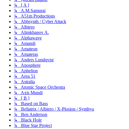
↳ [ A ]
↳ A.M.Samurai
↳ A51m Productions
↳ Abbsynth / Cyber Attack
↳ Albiero
↳ Alimkhanov A.
↳ Alphawave
↳ Amandi
↳ Amateon
↳ Amateras
↳ Anders Lundqvist
↳ Anosphere
↳ Aphelion
↳ Area 51
↳ Astralia
↳ Atomic Space Orchestra
↳ Axis Mundi
↳ [ B ]
↳ Based on Bass
↳ Bellatrix / Albiero / X-Plosion / Synthya
↳ Ben Anderson
↳ Black Hole
↳ Blue Star Project