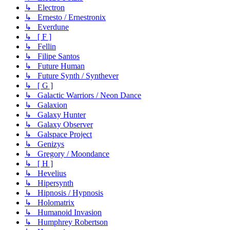
↳ Electron
↳ Ernesto / Ernestronix
↳ Everdune
↳ [ F ]
↳ Fellin
↳ Filipe Santos
↳ Future Human
↳ Future Synth / Synthever
↳ [ G ]
↳ Galactic Warriors / Neon Dance
↳ Galaxion
↳ Galaxy Hunter
↳ Galaxy Observer
↳ Galspace Project
↳ Genizys
↳ Gregory / Moondance
↳ [ H ]
↳ Hevelius
↳ Hipersynth
↳ Hipnosis / Hypnosis
↳ Holomatrix
↳ Humanoid Invasion
↳ Humphrey Robertson