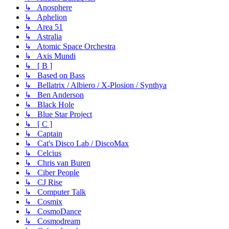
↳ Anosphere
↳ Aphelion
↳ Area 51
↳ Astralia
↳ Atomic Space Orchestra
↳ Axis Mundi
↳ [ B ]
↳ Based on Bass
↳ Bellatrix / Albiero / X-Plosion / Synthya
↳ Ben Anderson
↳ Black Hole
↳ Blue Star Project
↳ [ C ]
↳ Captain
↳ Cat's Disco Lab / DiscoMax
↳ Celcius
↳ Chris van Buren
↳ Ciber People
↳ CJ Rise
↳ Computer Talk
↳ Cosmix
↳ CosmoDance
↳ Cosmodream