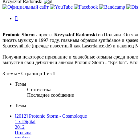
Krzysztof Radomski
История
изменений
Protonic Storm
- проект
Krzysztof Radomski
из Польши. Он явля
писать музыку в 1997 году, главным образом synthdance и spases
Spacesynth.de (прежде известный как Laserdance.de) и наконец 
Получив некоторое признание и хвалебные отзывы среди поклонн
выпустил свой дебютный альбом Protonic Storm - "Epsilon". Второ
3 темы • Страница
1
из
1
Темы
Статистика
Последнее сообщение
Темы
[2012] Protonic Storm - Cosmoloque
1 x Digital
2012
Польша