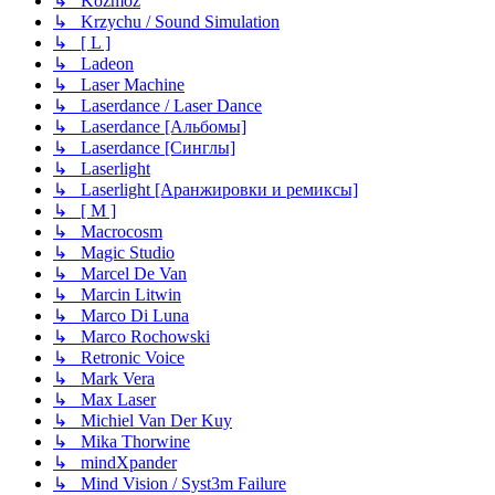
↳ Kozmoz
↳ Krzychu / Sound Simulation
↳ [ L ]
↳ Ladeon
↳ Laser Machine
↳ Laserdance / Laser Dance
↳ Laserdance [Альбомы]
↳ Laserdance [Синглы]
↳ Laserlight
↳ Laserlight [Аранжировки и ремиксы]
↳ [ M ]
↳ Macrocosm
↳ Magic Studio
↳ Marcel De Van
↳ Marcin Litwin
↳ Marco Di Luna
↳ Marco Rochowski
↳ Retronic Voice
↳ Mark Vera
↳ Max Laser
↳ Michiel Van Der Kuy
↳ Mika Thorwine
↳ mindXpander
↳ Mind Vision / Syst3m Failure