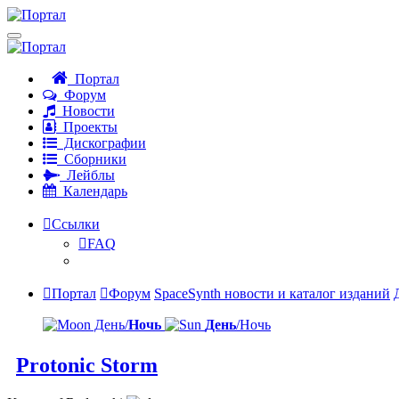
Портал
Форум
Новости
Проекты
Дискографии
Сборники
Лейблы
Календарь
Ссылки
FAQ
Портал
Форум
SpaceSynth новости и каталог изданий
День/
Ночь
День
/Ночь
Protonic Storm