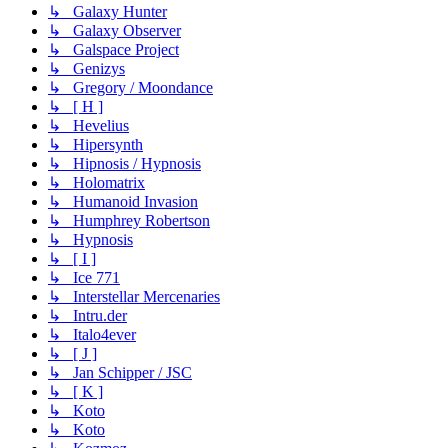
↳ Galaxy Hunter
↳ Galaxy Observer
↳ Galspace Project
↳ Genizys
↳ Gregory / Moondance
↳ [ H ]
↳ Hevelius
↳ Hipersynth
↳ Hipnosis / Hypnosis
↳ Holomatrix
↳ Humanoid Invasion
↳ Humphrey Robertson
↳ Hypnosis
↳ [ I ]
↳ Ice 771
↳ Interstellar Mercenaries
↳ Intru.der
↳ Italo4ever
↳ [ J ]
↳ Jan Schipper / JSC
↳ [ K ]
↳ Koto
↳ Koto