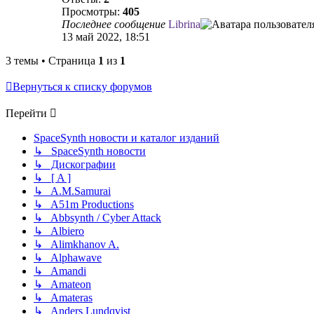
Просмотры:
405
Последнее сообщение
Librina
13 май 2022, 18:51
3 темы • Страница
1
из
1
Вернуться к списку форумов
Перейти
SpaceSynth новости и каталог изданий
↳ SpaceSynth новости
↳ Дискографии
↳ [ A ]
↳ A.M.Samurai
↳ A51m Productions
↳ Abbsynth / Cyber Attack
↳ Albiero
↳ Alimkhanov A.
↳ Alphawave
↳ Amandi
↳ Amateon
↳ Amateras
↳ Anders Lundqvist