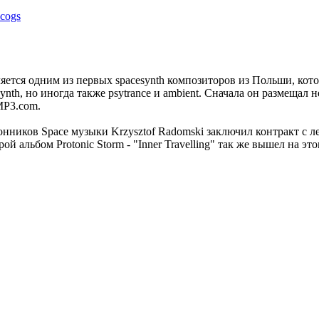
ется одним из первых spacesynth композиторов из Польши, кото
ynth, но иногда также psytrance и ambient. Сначала он размещал 
MP3.com.
иков Space музыки Krzysztof Radomski заключил контракт с лейбл
й альбом Protonic Storm - "Inner Travelling" так же вышел на это