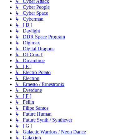
↳ Cyber Attack
↳ Cyber People
↳ Cyber Space
↳ Cyberman
↳ [ D ]
↳ Daylight
↳ DDR Space Program
↳ Digimax
↳ Digital Dragons
↳ DJ Con-T
↳ Dreamtime
↳ [ E ]
↳ Electro Potato
↳ Electron
↳ Ernesto / Ernestronix
↳ Everdune
↳ [ F ]
↳ Fellin
↳ Filipe Santos
↳ Future Human
↳ Future Synth / Synthever
↳ [ G ]
↳ Galactic Warriors / Neon Dance
↳ Galaxion