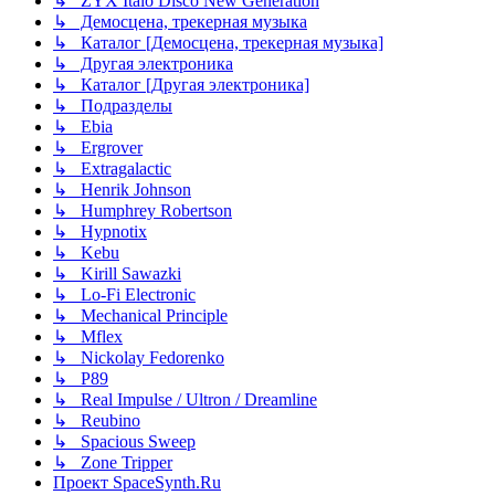
↳ ZYX Italo Disco New Generation
↳ Демосцена, трекерная музыка
↳ Каталог [Демосцена, трекерная музыка]
↳ Другая электроника
↳ Каталог [Другая электроника]
↳ Подразделы
↳ Ebia
↳ Ergrover
↳ Extragalactic
↳ Henrik Johnson
↳ Humphrey Robertson
↳ Hypnotix
↳ Kebu
↳ Kirill Sawazki
↳ Lo-Fi Electronic
↳ Mechanical Principle
↳ Mflex
↳ Nickolay Fedorenko
↳ P89
↳ Real Impulse / Ultron / Dreamline
↳ Reubino
↳ Spacious Sweep
↳ Zone Tripper
Проект SpaceSynth.Ru