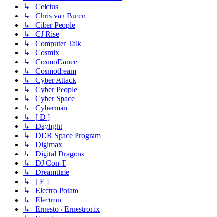
↳ Celcius
↳ Chris van Buren
↳ Ciber People
↳ CJ Rise
↳ Computer Talk
↳ Cosmix
↳ CosmoDance
↳ Cosmodream
↳ Cyber Attack
↳ Cyber People
↳ Cyber Space
↳ Cyberman
↳ [ D ]
↳ Daylight
↳ DDR Space Program
↳ Digimax
↳ Digital Dragons
↳ DJ Con-T
↳ Dreamtime
↳ [ E ]
↳ Electro Potato
↳ Electron
↳ Ernesto / Ernestronix