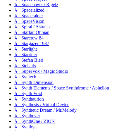
↳ Spacehawk / Rigelz
↳ Spaceialized
↳ Spaceraider
↳ SpaceVision
↳ Spiral / Astralia
↳ Staffan Öhman
↳ Starcrew 84
↳ Stargazer 1987
↳ Starlight
↳ Starrider
↳ Stefan Bieri
↳ Stellaris
↳ SuperVox / Magic Studio
↳ Syntech
↳ Synth Dimension
↳ Synth Elements / Space Synthdrome / Aphelion
↳ Synth Void
↳ Synthaurion
↳ Synthesis / Virtual Device
↳ Synthetic Dream / Mr.Melody
↳ Synthever
↳ SynthOne / ZION
↳ Synthya