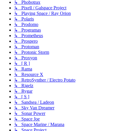
↳ Phobotrax
↳ Pixell / Galspace Project
↳ Playing Space / Ray Orion
↳ Polaris
↳ Prodomo
↳ Programas
↳ Prometheus
↳ Prospero
↳ Protoman
↳ Protonic Storm
↳ Proxyon
↳ [ R ]
↳ Rama
↳ Resource X
↳ RetroSynther / Electro Potato
↳ Rigelz
↳ Rygar
↳ [ S ]
↳ Sandsea / Ladeon
↳ Sky Van Dreamer
↳ Sonar Power
↳ Space Joe
↳ Space Marine / Marana
↳ Space Project