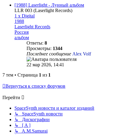
[1988] Laserlight - Лунный альбом
LLR 003 (Laserlight Records)
1 x Digital
1988
Laserlight Records
Россия
альбом
Ответы:
8
Просмотры:
1344
Последнее сообщение
Alex Volf
22 мар 2026, 14:41
7 тем • Страница
1
из
1
Вернуться к списку форумов
Перейти
SpaceSynth новости и каталог изданий
↳ SpaceSynth новости
↳ Дискографии
↳ [ A ]
↳ A.M.Samurai