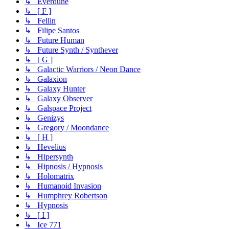
↳ Everdune
↳ [ F ]
↳ Fellin
↳ Filipe Santos
↳ Future Human
↳ Future Synth / Synthever
↳ [ G ]
↳ Galactic Warriors / Neon Dance
↳ Galaxion
↳ Galaxy Hunter
↳ Galaxy Observer
↳ Galspace Project
↳ Genizys
↳ Gregory / Moondance
↳ [ H ]
↳ Hevelius
↳ Hipersynth
↳ Hipnosis / Hypnosis
↳ Holomatrix
↳ Humanoid Invasion
↳ Humphrey Robertson
↳ Hypnosis
↳ [ I ]
↳ Ice 771