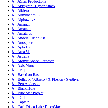
↳ A51m Productions
↳ Abbsynth / Cyber Attack
↳ Albiero
↳ Alimkhanov A.
↳ Alphawave
↳ Amandi
↳ Amateon
↳ Amateras
↳ Anders Lundqvist
↳ Anosphere
↳ Aphelion
↳ Area 51
↳ Astralia
↳ Atomic Space Orchestra
↳ Axis Mundi
↳ [ B ]
↳ Based on Bass
↳ Bellatrix / Albiero / X-Plosion / Synthya
↳ Ben Anderson
↳ Black Hole
↳ Blue Star Project
↳ [ C ]
↳ Captain
↳ Cat's Disco Lab / DiscoMax