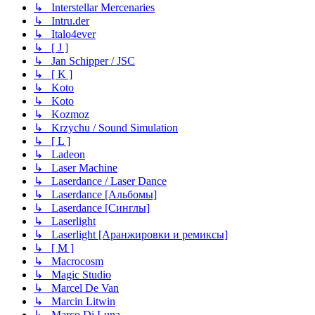
↳ Interstellar Mercenaries
↳ Intru.der
↳ Italo4ever
↳ [ J ]
↳ Jan Schipper / JSC
↳ [ K ]
↳ Koto
↳ Koto
↳ Kozmoz
↳ Krzychu / Sound Simulation
↳ [ L ]
↳ Ladeon
↳ Laser Machine
↳ Laserdance / Laser Dance
↳ Laserdance [Альбомы]
↳ Laserdance [Синглы]
↳ Laserlight
↳ Laserlight [Аранжировки и ремиксы]
↳ [ M ]
↳ Macrocosm
↳ Magic Studio
↳ Marcel De Van
↳ Marcin Litwin
↳ Marco Di Luna