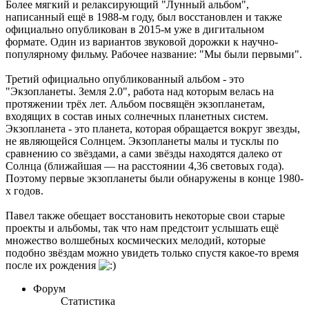
Более мягкий и релаксирующий "Лунный альбом",
написанный ещё в 1988-м году, был восстановлен и также
официально опубликован в 2015-м уже в дигитальном
формате. Один из вариантов звуковой дорожки к научно-
популярному фильму. Рабочее название: "Мы были первыми".
Третий официально опубликованный альбом - это
"Экзопланеты. Земля 2.0", работа над которым велась на
протяжении трёх лет. Альбом посвящён экзопланетам,
входящих в состав иных солнечных планетных систем.
Экзопланета - это планета, которая обращается вокруг звезды,
не являющейся Солнцем. Экзопланеты малы и тусклы по
сравнению со звёздами, а сами звёзды находятся далеко от
Солнца (ближайшая — на расстоянии 4,36 световых года).
Поэтому первые экзопланеты были обнаружены в конце 1980-
х годов.
Павел также обещает восстановить некоторые свои старые
проекты и альбомы, так что нам предстоит услышать ещё
множество волшебных космических мелодий, которые
подобно звёздам можно увидеть только спустя какое-то время
после их рождения
Форум
Статистика