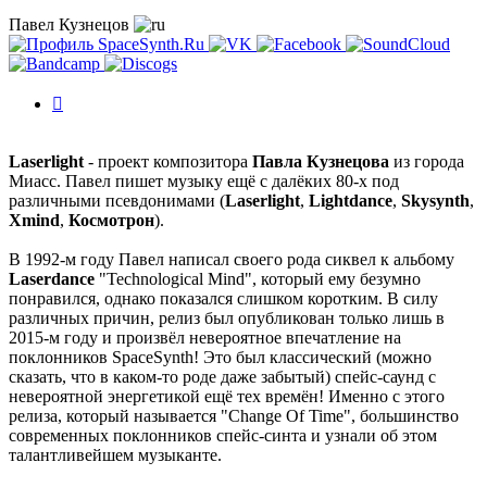
Павел Кузнецов
История
изменений
Laserlight
- проект композитора
Павла Кузнецова
из города
Миасс. Павел пишет музыку ещё с далёких 80-х под
различными псевдонимами (
Laserlight
,
Lightdance
,
Skysynth
,
Xmind
,
Космотрон
).
В 1992-м году Павел написал своего рода сиквел к альбому
Laserdance
"Technological Mind", который ему безумно
понравился, однако показался слишком коротким. В силу
различных причин, релиз был опубликован только лишь в
2015-м году и произвёл невероятное впечатление на
поклонников SpaceSynth! Это был классический (можно
сказать, что в каком-то роде даже забытый) спейс-саунд с
невероятной энергетикой ещё тех времён! Именно с этого
релиза, который называется "Change Of Time", большинство
современных поклонников спейс-синта и узнали об этом
талантливейшем музыканте.