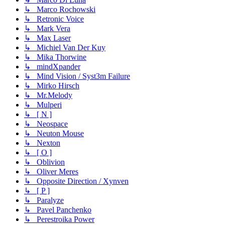
↳ Marco Rochowski
↳ Retronic Voice
↳ Mark Vera
↳ Max Laser
↳ Michiel Van Der Kuy
↳ Mika Thorwine
↳ mindXpander
↳ Mind Vision / Syst3m Failure
↳ Mirko Hirsch
↳ Mr.Melody
↳ Mulperi
↳ [ N ]
↳ Neospace
↳ Neuton Mouse
↳ Nexton
↳ [ O ]
↳ Oblivion
↳ Oliver Meres
↳ Opposite Direction / Xynven
↳ [ P ]
↳ Paralyze
↳ Pavel Panchenko
↳ Perestroika Power