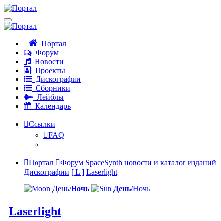
Портал
Форум
Новости
Проекты
Дискографии
Сборники
Лейблы
Календарь
Ссылки
FAQ
Портал
Форум
SpaceSynth новости и каталог изданий
Дискографии
[ L ]
Laserlight
День/
Ночь
День
/Ночь
Laserlight