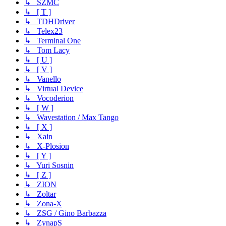
↳ SZMC
↳ [ T ]
↳ TDHDriver
↳ Telex23
↳ Terminal One
↳ Tom Lacy
↳ [ U ]
↳ [ V ]
↳ Vanello
↳ Virtual Device
↳ Vocoderion
↳ [ W ]
↳ Wavestation / Max Tango
↳ [ X ]
↳ Xain
↳ X-Plosion
↳ [ Y ]
↳ Yuri Sosnin
↳ [ Z ]
↳ ZION
↳ Zoltar
↳ Zona-X
↳ ZSG / Gino Barbazza
↳ ZynapS