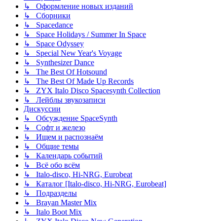
↳ Оформление новых изданий
↳ Сборники
↳ Spacedance
↳ Space Holidays / Summer In Space
↳ Space Odyssey
↳ Special New Year's Voyage
↳ Synthesizer Dance
↳ The Best Of Hotsound
↳ The Best Of Made Up Records
↳ ZYX Italo Disco Spacesynth Collection
↳ Лейблы звукозаписи
Дискуссии
↳ Обсуждение SpaceSynth
↳ Софт и железо
↳ Ищем и распознаём
↳ Общие темы
↳ Календарь событий
↳ Всё обо всём
↳ Italo-disco, Hi-NRG, Eurobeat
↳ Каталог [Italo-disco, Hi-NRG, Eurobeat]
↳ Подразделы
↳ Brayan Master Mix
↳ Italo Boot Mix