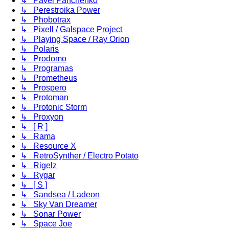
↳ Pavel Panchenko
↳ Perestroika Power
↳ Phobotrax
↳ Pixell / Galspace Project
↳ Playing Space / Ray Orion
↳ Polaris
↳ Prodomo
↳ Programas
↳ Prometheus
↳ Prospero
↳ Protoman
↳ Protonic Storm
↳ Proxyon
↳ [ R ]
↳ Rama
↳ Resource X
↳ RetroSynther / Electro Potato
↳ Rigelz
↳ Rygar
↳ [ S ]
↳ Sandsea / Ladeon
↳ Sky Van Dreamer
↳ Sonar Power
↳ Space Joe