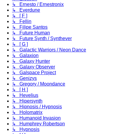
↳ Ernesto / Ernestronix
↳ Everdune
↳ [ F ]
↳ Fellin
↳ Filipe Santos
↳ Future Human
↳ Future Synth / Synthever
↳ [ G ]
↳ Galactic Warriors / Neon Dance
↳ Galaxion
↳ Galaxy Hunter
↳ Galaxy Observer
↳ Galspace Project
↳ Genizys
↳ Gregory / Moondance
↳ [ H ]
↳ Hevelius
↳ Hipersynth
↳ Hipnosis / Hypnosis
↳ Holomatrix
↳ Humanoid Invasion
↳ Humphrey Robertson
↳ Hypnosis