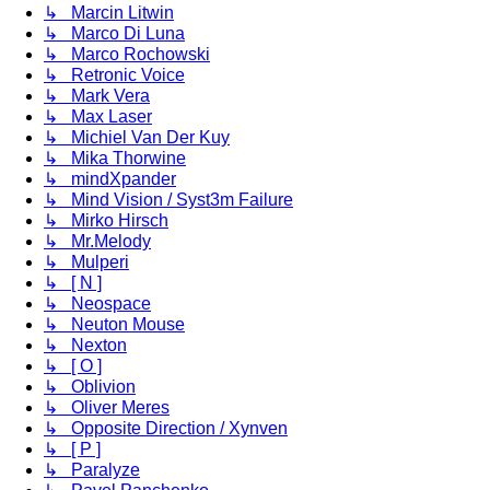
↳ Marcin Litwin
↳ Marco Di Luna
↳ Marco Rochowski
↳ Retronic Voice
↳ Mark Vera
↳ Max Laser
↳ Michiel Van Der Kuy
↳ Mika Thorwine
↳ mindXpander
↳ Mind Vision / Syst3m Failure
↳ Mirko Hirsch
↳ Mr.Melody
↳ Mulperi
↳ [ N ]
↳ Neospace
↳ Neuton Mouse
↳ Nexton
↳ [ O ]
↳ Oblivion
↳ Oliver Meres
↳ Opposite Direction / Xynven
↳ [ P ]
↳ Paralyze