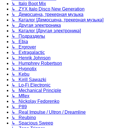
↳ Italo Boot Mix
↳ ZYX Italo Disco New Generation
↳ Демосцена, трекерная музыка
↳ Каталог [Демосцена, трекерная музыка]
↳ Другая электроника
↳ Каталог [Другая электроника]
↳ Подразделы
↳ Ebia
↳ Ergrover
↳ Extragalactic
↳ Henrik Johnson
↳ Humphrey Robertson
↳ Hypnotix
↳ Kebu
↳ Kirill Sawazki
↳ Lo-Fi Electronic
↳ Mechanical Principle
↳ Mflex
↳ Nickolay Fedorenko
↳ P89
↳ Real Impulse / Ultron / Dreamline
↳ Reubino
↳ Spacious Sweep