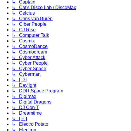
↳ Captain
↳ Cat's Disco Lab / DiscoMax
↳ Celcius
↳ Chris van Buren
↳ Ciber People
↳ CJ Rise
↳ Computer Talk
↳ Cosmix
↳ CosmoDance
↳ Cosmodream
↳ Cyber Attack
↳ Cyber People
↳ Cyber Space
↳ Cyberman
↳ [ D ]
↳ Daylight
↳ DDR Space Program
↳ Digimax
↳ Digital Dragons
↳ DJ Con-T
↳ Dreamtime
↳ [ E ]
↳ Electro Potato
↳ Electron