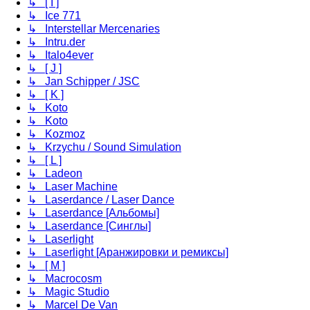
↳ [ I ]
↳ Ice 771
↳ Interstellar Mercenaries
↳ Intru.der
↳ Italo4ever
↳ [ J ]
↳ Jan Schipper / JSC
↳ [ K ]
↳ Koto
↳ Koto
↳ Kozmoz
↳ Krzychu / Sound Simulation
↳ [ L ]
↳ Ladeon
↳ Laser Machine
↳ Laserdance / Laser Dance
↳ Laserdance [Альбомы]
↳ Laserdance [Синглы]
↳ Laserlight
↳ Laserlight [Аранжировки и ремиксы]
↳ [ M ]
↳ Macrocosm
↳ Magic Studio
↳ Marcel De Van