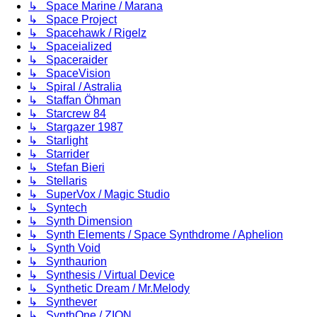
↳ Space Marine / Marana
↳ Space Project
↳ Spacehawk / Rigelz
↳ Spaceialized
↳ Spaceraider
↳ SpaceVision
↳ Spiral / Astralia
↳ Staffan Öhman
↳ Starcrew 84
↳ Stargazer 1987
↳ Starlight
↳ Starrider
↳ Stefan Bieri
↳ Stellaris
↳ SuperVox / Magic Studio
↳ Syntech
↳ Synth Dimension
↳ Synth Elements / Space Synthdrome / Aphelion
↳ Synth Void
↳ Synthaurion
↳ Synthesis / Virtual Device
↳ Synthetic Dream / Mr.Melody
↳ Synthever
↳ SynthOne / ZION