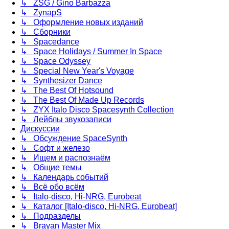
↳ ZSG / Gino Barbazza
↳ ZynapS
↳ Оформление новых изданий
↳ Сборники
↳ Spacedance
↳ Space Holidays / Summer In Space
↳ Space Odyssey
↳ Special New Year's Voyage
↳ Synthesizer Dance
↳ The Best Of Hotsound
↳ The Best Of Made Up Records
↳ ZYX Italo Disco Spacesynth Collection
↳ Лейблы звукозаписи
Дискуссии
↳ Обсуждение SpaceSynth
↳ Софт и железо
↳ Ищем и распознаём
↳ Общие темы
↳ Календарь событий
↳ Всё обо всём
↳ Italo-disco, Hi-NRG, Eurobeat
↳ Каталог [Italo-disco, Hi-NRG, Eurobeat]
↳ Подразделы
↳ Brayan Master Mix