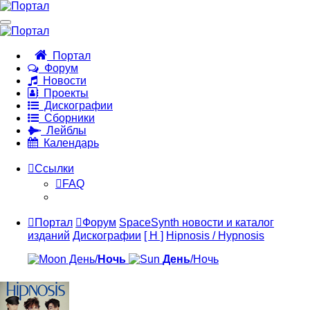
Портал
Форум
Новости
Проекты
Дискографии
Сборники
Лейблы
Календарь
Ссылки
FAQ
Портал
Форум
SpaceSynth новости и каталог
изданий
Дискографии
[ H ]
Hipnosis / Hypnosis
День/
Ночь
День
/Ночь