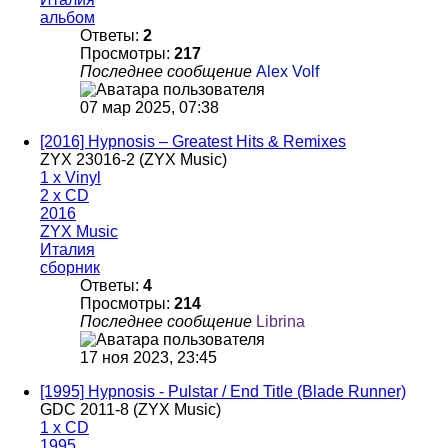
альбом
Ответы:
2
Просмотры:
217
Последнее сообщение
Alex Volf
07 мар 2025, 07:38
[2016] Hypnosis – Greatest Hits & Remixes
ZYX 23016-2 (ZYX Music)
1 x Vinyl
2 x CD
2016
ZYX Music
Италия
сборник
Ответы:
4
Просмотры:
214
Последнее сообщение
Librina
17 ноя 2023, 23:45
[1995] Hypnosis - Pulstar / End Title (Blade Runner)
GDC 2011-8 (ZYX Music)
1 x CD
1995