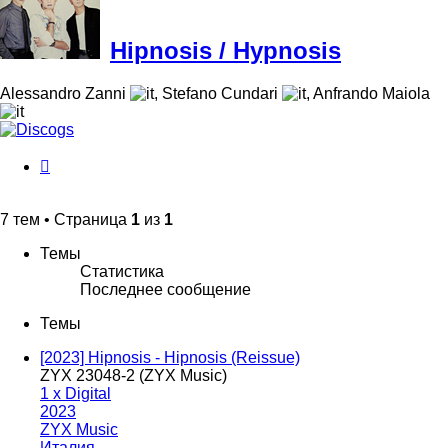
Hipnosis / Hypnosis
Alessandro Zanni
,
Stefano Cundari
,
Anfrando Maiola
История
изменений
7 тем • Страница
1
из
1
Темы
Статистика
Последнее сообщение
Темы
[2023] Hipnosis - Hipnosis (Reissue)
ZYX 23048-2 (ZYX Music)
1 x Digital
2023
ZYX Music
Италия