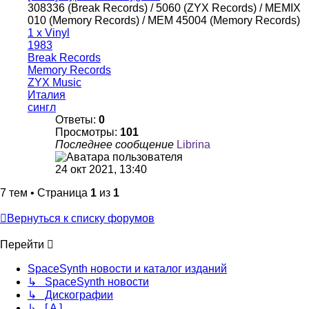
308336 (Break Records) / 5060 (ZYX Records) / MEMIX
010 (Memory Records) / MEM 45004 (Memory Records)
1 x Vinyl
1983
Break Records
Memory Records
ZYX Music
Италия
сингл
Ответы:
0
Просмотры:
101
Последнее сообщение
Librina
24 окт 2021, 13:40
7 тем • Страница
1
из
1
Вернуться к списку форумов
Перейти
SpaceSynth новости и каталог изданий
↳ SpaceSynth новости
↳ Дискографии
↳ [ A ]