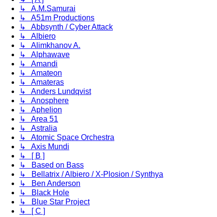
↳ A.M.Samurai
↳ A51m Productions
↳ Abbsynth / Cyber Attack
↳ Albiero
↳ Alimkhanov A.
↳ Alphawave
↳ Amandi
↳ Amateon
↳ Amateras
↳ Anders Lundqvist
↳ Anosphere
↳ Aphelion
↳ Area 51
↳ Astralia
↳ Atomic Space Orchestra
↳ Axis Mundi
↳ [ B ]
↳ Based on Bass
↳ Bellatrix / Albiero / X-Plosion / Synthya
↳ Ben Anderson
↳ Black Hole
↳ Blue Star Project
↳ [ C ]