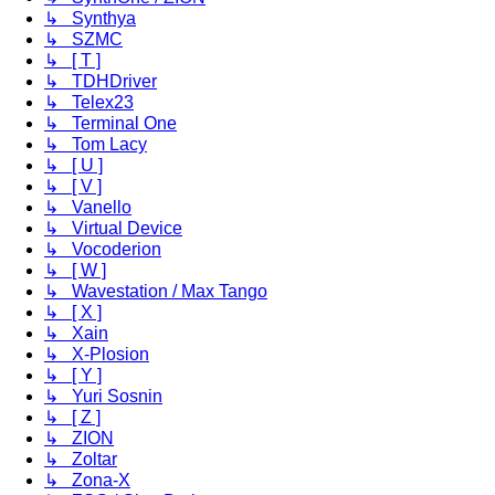
↳ Synthya
↳ SZMC
↳ [ T ]
↳ TDHDriver
↳ Telex23
↳ Terminal One
↳ Tom Lacy
↳ [ U ]
↳ [ V ]
↳ Vanello
↳ Virtual Device
↳ Vocoderion
↳ [ W ]
↳ Wavestation / Max Tango
↳ [ X ]
↳ Xain
↳ X-Plosion
↳ [ Y ]
↳ Yuri Sosnin
↳ [ Z ]
↳ ZION
↳ Zoltar
↳ Zona-X