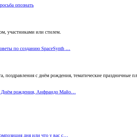
росьба опознать
ом, участниками или стилем.
Советы по созданию SpaceSynth …
та, поздравления c днём рождения, тематические праздничные пл
С Днём рождения, Анфрандо Майо…
омпозиция дня или что у вас с…