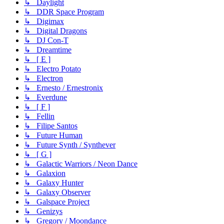
↳ Daylight
↳ DDR Space Program
↳ Digimax
↳ Digital Dragons
↳ DJ Con-T
↳ Dreamtime
↳ [ E ]
↳ Electro Potato
↳ Electron
↳ Ernesto / Ernestronix
↳ Everdune
↳ [ F ]
↳ Fellin
↳ Filipe Santos
↳ Future Human
↳ Future Synth / Synthever
↳ [ G ]
↳ Galactic Warriors / Neon Dance
↳ Galaxion
↳ Galaxy Hunter
↳ Galaxy Observer
↳ Galspace Project
↳ Genizys
↳ Gregory / Moondance