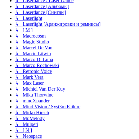
↳ Laserdance / Laser Dance
↳ Laserdance [Альбомы]
↳ Laserdance [Синглы]
↳ Laserlight
↳ Laserlight [Аранжировки и ремиксы]
↳ [ M ]
↳ Macrocosm
↳ Magic Studio
↳ Marcel De Van
↳ Marcin Litwin
↳ Marco Di Luna
↳ Marco Rochowski
↳ Retronic Voice
↳ Mark Vera
↳ Max Laser
↳ Michiel Van Der Kuy
↳ Mika Thorwine
↳ mindXpander
↳ Mind Vision / Syst3m Failure
↳ Mirko Hirsch
↳ Mr.Melody
↳ Mulperi
↳ [ N ]
↳ Neospace