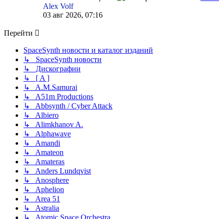
Alex Volf
03 авг 2026, 07:16
Перейти
SpaceSynth новости и каталог изданий
↳ SpaceSynth новости
↳ Дискографии
↳ [ A ]
↳ A.M.Samurai
↳ A51m Productions
↳ Abbsynth / Cyber Attack
↳ Albiero
↳ Alimkhanov A.
↳ Alphawave
↳ Amandi
↳ Amateon
↳ Amateras
↳ Anders Lundqvist
↳ Anosphere
↳ Aphelion
↳ Area 51
↳ Astralia
↳ Atomic Space Orchestra