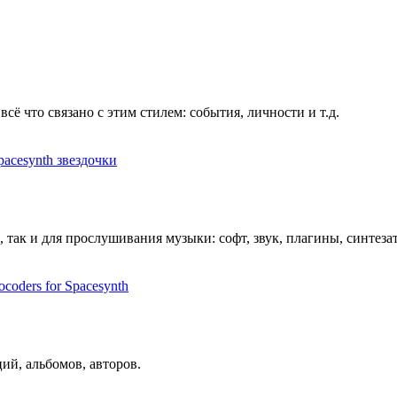
ё что связано с этим стилем: события, личности и т.д.
pacesynth звездочки
 так и для прослушивания музыки: софт, звук, плагины, синтеза
ocoders for Spacesynth
ий, альбомов, авторов.