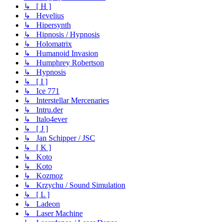
↳ [ H ]
↳ Hevelius
↳ Hipersynth
↳ Hipnosis / Hypnosis
↳ Holomatrix
↳ Humanoid Invasion
↳ Humphrey Robertson
↳ Hypnosis
↳ [ I ]
↳ Ice 771
↳ Interstellar Mercenaries
↳ Intru.der
↳ Italo4ever
↳ [ J ]
↳ Jan Schipper / JSC
↳ [ K ]
↳ Koto
↳ Koto
↳ Kozmoz
↳ Krzychu / Sound Simulation
↳ [ L ]
↳ Ladeon
↳ Laser Machine