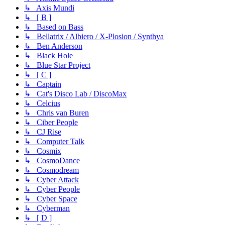
↳ Axis Mundi
↳ [ B ]
↳ Based on Bass
↳ Bellatrix / Albiero / X-Plosion / Synthya
↳ Ben Anderson
↳ Black Hole
↳ Blue Star Project
↳ [ C ]
↳ Captain
↳ Cat's Disco Lab / DiscoMax
↳ Celcius
↳ Chris van Buren
↳ Ciber People
↳ CJ Rise
↳ Computer Talk
↳ Cosmix
↳ CosmoDance
↳ Cosmodream
↳ Cyber Attack
↳ Cyber People
↳ Cyber Space
↳ Cyberman
↳ [ D ]