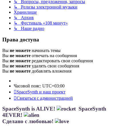
↳ Вопросы, предложения, запросы
↳ Релизы электронной музыки
Хранилище
↳ Архив
↳ Фестиваль «108 минут»
↳ Наше радио
Права доступа
Вы
не можете
начинать темы
Вы
не можете
отвечать на сообщения
Вы
не можете
редактировать свои сообщения
Вы
не можете
удалять свои сообщения
Вы
не можете
добавлять вложения
Часовой пояс:
UTC+03:00
SpaceSynth и наш проект
Связаться с администрацией
SpaceSynth is ALIVE!
SpaceSynth
4EVER!
Сделано с любовью!