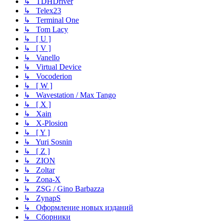
↳ TDHDriver
↳ Telex23
↳ Terminal One
↳ Tom Lacy
↳ [ U ]
↳ [ V ]
↳ Vanello
↳ Virtual Device
↳ Vocoderion
↳ [ W ]
↳ Wavestation / Max Tango
↳ [ X ]
↳ Xain
↳ X-Plosion
↳ [ Y ]
↳ Yuri Sosnin
↳ [ Z ]
↳ ZION
↳ Zoltar
↳ Zona-X
↳ ZSG / Gino Barbazza
↳ ZynapS
↳ Оформление новых изданий
↳ Сборники