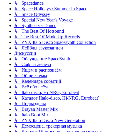
↳ Spacedance
↳ Space Holidays / Summer In Space
↳ Space Odyssey
↳ Special New Year's Voyage
↳ Synthesizer Dance
↳ The Best Of Hotsound
↳ The Best Of Made Up Records
↳ ZYX Italo Disco Spacesynth Collection
↳ Лейблы звукозаписи
Дискуссии
↳ Обсуждение SpaceSynth
↳ Софт и железо
↳ Ищем и распознаём
↳ Общие темы
↳ Календарь событий
↳ Всё обо всём
↳ Italo-disco, Hi-NRG, Eurobeat
↳ Каталог [Italo-disco, Hi-NRG, Eurobeat]
↳ Подразделы
↳ Brayan Master Mix
↳ Italo Boot Mix
↳ ZYX Italo Disco New Generation
↳ Демосцена, трекерная музыка
↳ Каталог [Демосцена, трекерная музыка]