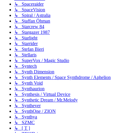
↳ Spaceraider
↳ SpaceVision
↳ Spiral / Astralia
↳ Staffan Öhman
↳ Starcrew 84
↳ Stargazer 1987
↳ Starlight
↳ Starrider
↳ Stefan Bieri
↳ Stellaris
↳ SuperVox / Magic Studio
↳ Syntech
↳ Synth Dimension
↳ Synth Elements / Space Synthdrome / Aphelion
↳ Synth Void
↳ Synthaurion
↳ Synthesis / Virtual Device
↳ Synthetic Dream / Mr.Melody
↳ Synthever
↳ SynthOne / ZION
↳ Synthya
↳ SZMC
↳ [ T ]