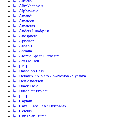
↳ Albiero
↳ Alimkhanov A.
↳ Alphawave
↳ Amandi
↳ Amateon
↳ Amateras
↳ Anders Lundqvist
↳ Anosphere
↳ Aphelion
↳ Area 51
↳ Astralia
↳ Atomic Space Orchestra
↳ Axis Mundi
↳ [ B ]
↳ Based on Bass
↳ Bellatrix / Albiero / X-Plosion / Synthya
↳ Ben Anderson
↳ Black Hole
↳ Blue Star Project
↳ [ C ]
↳ Captain
↳ Cat's Disco Lab / DiscoMax
↳ Celcius
↳ Chris van Buren