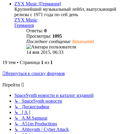
ZYX Music [Германия]
Крупнейший музыкальный лейбл, выпускающий
релизы с 1971 года по сей день
ZYX Music
Германия
Ответы:
0
Просмотры:
1095
Последнее сообщение
dimassamid
14 янв 2015, 06:33
19 тем • Страница
1
из
1
Вернуться к списку форумов
Перейти
SpaceSynth новости и каталог изданий
↳ SpaceSynth новости
↳ Дискографии
↳ [ A ]
↳ A.M.Samurai
↳ A51m Productions
↳ Abbsynth / Cyber Attack