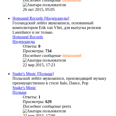
Последнее сообщение
dimassamid
26 окт 2015, 05:05
Hotsound Records [Нидерланды]
Голландский лейбл звукозаписи, основанный
композитором Erik van Vliet, для выпуска релизов
Laserdance и не только.
Hotsound Records
Нидерланды
Ответы:
0
Просмотры:
734
Последнее сообщение
dimassamid
22 мар 2015, 17:23
Snake's Music [Польша]
Польский лейбл звукозаписи, производящий музыку
преимущественно в стиле Italo, Dance, Pop
Snake's Music
Польша
Ответы:
1
Просмотры:
629
Последнее сообщение
peerx
22 мар 2015, 17:00