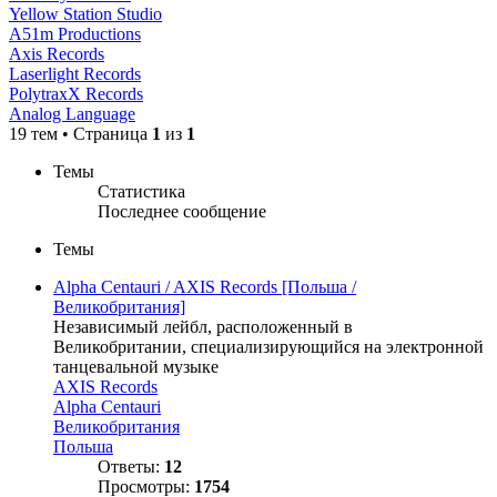
Yellow Station Studio
A51m Productions
Axis Records
Laserlight Records
PolytraxX Records
Analog Language
19 тем • Страница
1
из
1
Темы
Статистика
Последнее сообщение
Темы
Alpha Centauri / AXIS Records [Польша /
Великобритания]
Независимый лейбл, расположенный в
Великобритании, специализирующийся на электронной
танцевальной музыке
AXIS Records
Alpha Centauri
Великобритания
Польша
Ответы:
12
Просмотры:
1754