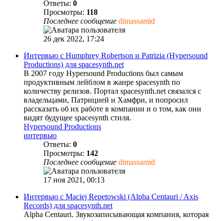
Ответы:
0
Просмотры:
118
Последнее сообщение
dimassamid
26 дек 2022, 17:24
Интервью с Humphrey Robertson и Patrizia (Hypersound
Productions) для spacesynth.net
В 2007 году Hypersound Productions был самым
продуктивным лейблом в жанре spacesynth по
количеству релизов. Портал spacesynth.net связался с
владельцами, Патрицией и Хамфри, и попросил
рассказать об их работе в компании и о том, как они
видят будущее spacesynth стиля.
Hypersound Productions
интервью
Ответы:
0
Просмотры:
142
Последнее сообщение
dimassamid
17 ноя 2021, 00:13
Интервью с Maciej Repetowski (Alpha Centauri / Axis
Records) для spacesynth.net
Alpha Centauri. Звукозаписывающая компания, которая