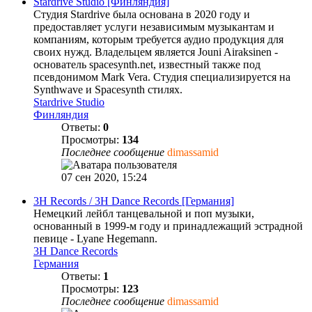
Stardrive Studio [Финляндия]
Студия Stardrive была основана в 2020 году и
предоставляет услуги независимым музыкантам и
компаниям, которым требуется аудио продукция для
своих нужд. Владельцем является Jouni Airaksinen -
основатель spacesynth.net, известный также под
псевдонимом Mark Vera. Студия специализируется на
Synthwave и Spacesynth стилях.
Stardrive Studio
Финляндия
Ответы:
0
Просмотры:
134
Последнее сообщение
dimassamid
07 сен 2020, 15:24
3H Records / 3H Dance Records [Германия]
Немецкий лейбл танцевальной и поп музыки,
основанный в 1999-м году и принадлежащий эстрадной
певице - Lyane Hegemann.
3H Dance Records
Германия
Ответы:
1
Просмотры:
123
Последнее сообщение
dimassamid