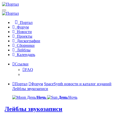
Портал
Форум
Новости
Проекты
Дискографии
Сборники
Лейблы
Календарь
Ссылки
FAQ
Портал
Форум
SpaceSynth новости и каталог изданий
Лейблы звукозаписи
День/
Ночь
День
/Ночь
Лейблы звукозаписи