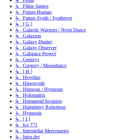
↳ Fellin
↳ Filipe Santos
↳ Future Human
↳ Future Synth / Synthever
↳ [ G ]
↳ Galactic Warriors / Neon Dance
↳ Galaxion
↳ Galaxy Hunter
↳ Galaxy Observer
↳ Galspace Project
↳ Genizys
↳ Gregory / Moondance
↳ [ H ]
↳ Hevelius
↳ Hipersynth
↳ Hipnosis / Hypnosis
↳ Holomatrix
↳ Humanoid Invasion
↳ Humphrey Robertson
↳ Hypnosis
↳ [ I ]
↳ Ice 771
↳ Interstellar Mercenaries
↳ Intru.der