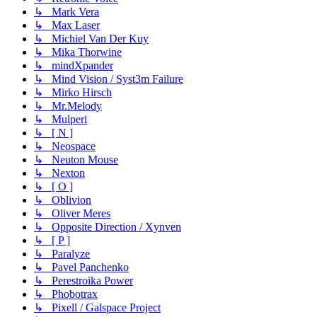
↳ Mark Vera
↳ Max Laser
↳ Michiel Van Der Kuy
↳ Mika Thorwine
↳ mindXpander
↳ Mind Vision / Syst3m Failure
↳ Mirko Hirsch
↳ Mr.Melody
↳ Mulperi
↳ [ N ]
↳ Neospace
↳ Neuton Mouse
↳ Nexton
↳ [ O ]
↳ Oblivion
↳ Oliver Meres
↳ Opposite Direction / Xynven
↳ [ P ]
↳ Paralyze
↳ Pavel Panchenko
↳ Perestroika Power
↳ Phobotrax
↳ Pixell / Galspace Project