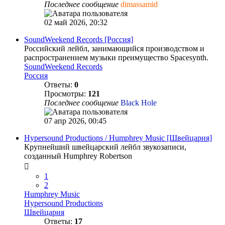
Последнее сообщение
dimassamid
02 май 2026, 20:32
SoundWeekend Records [Россия]
Российский лейбл, занимающийся производством и
распространением музыки преимущество Spacesynth.
SoundWeekend Records
Россия
Ответы:
0
Просмотры:
121
Последнее сообщение
Black Hole
07 апр 2026, 00:45
Hypersound Productions / Humphrey Music [Швейцария]
Крупнейший швейцарский лейбл звукозаписи,
созданный Humphrey Robertson
1
2
Humphrey Music
Hypersound Productions
Швейцария
Ответы:
17