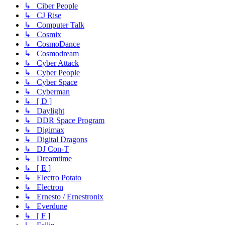
↳ Ciber People
↳ CJ Rise
↳ Computer Talk
↳ Cosmix
↳ CosmoDance
↳ Cosmodream
↳ Cyber Attack
↳ Cyber People
↳ Cyber Space
↳ Cyberman
↳ [ D ]
↳ Daylight
↳ DDR Space Program
↳ Digimax
↳ Digital Dragons
↳ DJ Con-T
↳ Dreamtime
↳ [ E ]
↳ Electro Potato
↳ Electron
↳ Ernesto / Ernestronix
↳ Everdune
↳ [ F ]