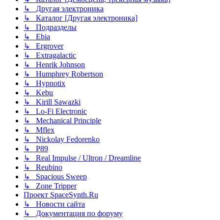
↳ Другая электроника
↳ Каталог [Другая электроника]
↳ Подразделы
↳ Ebia
↳ Ergrover
↳ Extragalactic
↳ Henrik Johnson
↳ Humphrey Robertson
↳ Hypnotix
↳ Kebu
↳ Kirill Sawazki
↳ Lo-Fi Electronic
↳ Mechanical Principle
↳ Mflex
↳ Nickolay Fedorenko
↳ P89
↳ Real Impulse / Ultron / Dreamline
↳ Reubino
↳ Spacious Sweep
↳ Zone Tripper
Проект SpaceSynth.Ru
↳ Новости сайта
↳ Документация по форуму