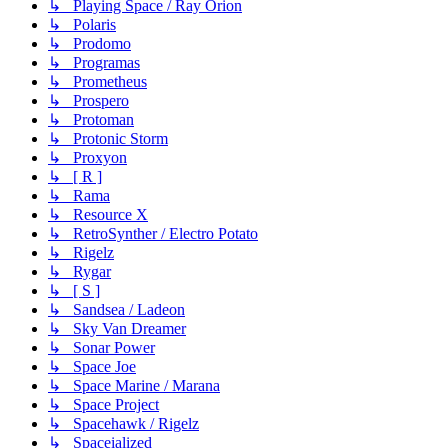
↳ Playing Space / Ray Orion
↳ Polaris
↳ Prodomo
↳ Programas
↳ Prometheus
↳ Prospero
↳ Protoman
↳ Protonic Storm
↳ Proxyon
↳ [ R ]
↳ Rama
↳ Resource X
↳ RetroSynther / Electro Potato
↳ Rigelz
↳ Rygar
↳ [ S ]
↳ Sandsea / Ladeon
↳ Sky Van Dreamer
↳ Sonar Power
↳ Space Joe
↳ Space Marine / Marana
↳ Space Project
↳ Spacehawk / Rigelz
↳ Spaceialized