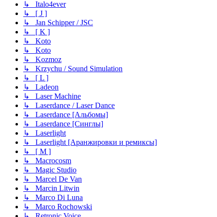
↳ Italo4ever
↳ [ J ]
↳ Jan Schipper / JSC
↳ [ K ]
↳ Koto
↳ Koto
↳ Kozmoz
↳ Krzychu / Sound Simulation
↳ [ L ]
↳ Ladeon
↳ Laser Machine
↳ Laserdance / Laser Dance
↳ Laserdance [Альбомы]
↳ Laserdance [Синглы]
↳ Laserlight
↳ Laserlight [Аранжировки и ремиксы]
↳ [ M ]
↳ Macrocosm
↳ Magic Studio
↳ Marcel De Van
↳ Marcin Litwin
↳ Marco Di Luna
↳ Marco Rochowski
↳ Retronic Voice