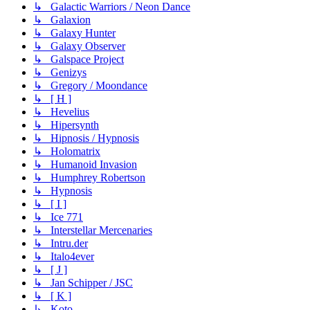
↳ Galactic Warriors / Neon Dance
↳ Galaxion
↳ Galaxy Hunter
↳ Galaxy Observer
↳ Galspace Project
↳ Genizys
↳ Gregory / Moondance
↳ [ H ]
↳ Hevelius
↳ Hipersynth
↳ Hipnosis / Hypnosis
↳ Holomatrix
↳ Humanoid Invasion
↳ Humphrey Robertson
↳ Hypnosis
↳ [ I ]
↳ Ice 771
↳ Interstellar Mercenaries
↳ Intru.der
↳ Italo4ever
↳ [ J ]
↳ Jan Schipper / JSC
↳ [ K ]
↳ Koto