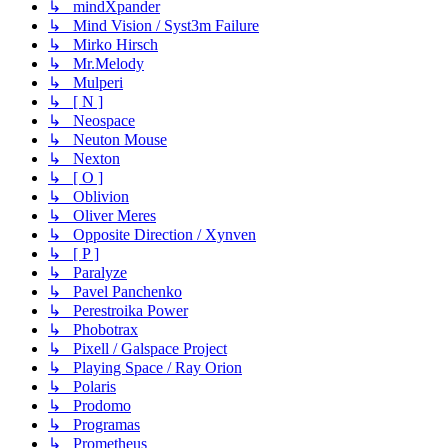
↳ mindXpander
↳ Mind Vision / Syst3m Failure
↳ Mirko Hirsch
↳ Mr.Melody
↳ Mulperi
↳ [ N ]
↳ Neospace
↳ Neuton Mouse
↳ Nexton
↳ [ O ]
↳ Oblivion
↳ Oliver Meres
↳ Opposite Direction / Xynven
↳ [ P ]
↳ Paralyze
↳ Pavel Panchenko
↳ Perestroika Power
↳ Phobotrax
↳ Pixell / Galspace Project
↳ Playing Space / Ray Orion
↳ Polaris
↳ Prodomo
↳ Programas
↳ Prometheus