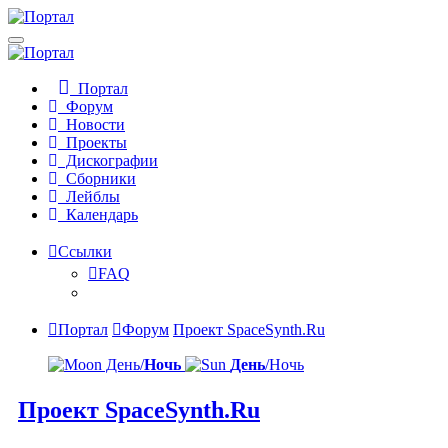
Портал
Форум
Новости
Проекты
Дискографии
Сборники
Лейблы
Календарь
Ссылки
FAQ
Портал
Форум
Проект SpaceSynth.Ru
День/
Ночь
День
/Ночь
Проект SpaceSynth.Ru