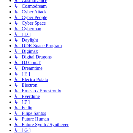
↳ CosmoDance
↳ Cosmodream
↳ Cyber Attack
↳ Cyber People
↳ Cyber Space
↳ Cyberman
↳ [ D ]
↳ Daylight
↳ DDR Space Program
↳ Digimax
↳ Digital Dragons
↳ DJ Con-T
↳ Dreamtime
↳ [ E ]
↳ Electro Potato
↳ Electron
↳ Ernesto / Ernestronix
↳ Everdune
↳ [ F ]
↳ Fellin
↳ Filipe Santos
↳ Future Human
↳ Future Synth / Synthever
↳ [ G ]