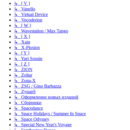
↳ [ V ]
↳ Vanello
↳ Virtual Device
↳ Vocoderion
↳ [ W ]
↳ Wavestation / Max Tango
↳ [ X ]
↳ Xain
↳ X-Plosion
↳ [ Y ]
↳ Yuri Sosnin
↳ [ Z ]
↳ ZION
↳ Zoltar
↳ Zona-X
↳ ZSG / Gino Barbazza
↳ ZynapS
↳ Оформление новых изданий
↳ Сборники
↳ Spacedance
↳ Space Holidays / Summer In Space
↳ Space Odyssey
↳ Special New Year's Voyage