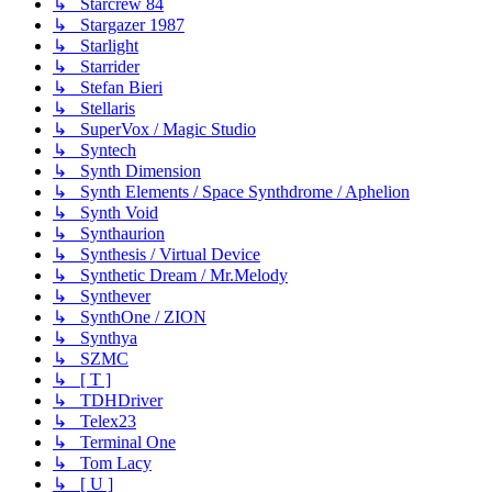
↳ Starcrew 84
↳ Stargazer 1987
↳ Starlight
↳ Starrider
↳ Stefan Bieri
↳ Stellaris
↳ SuperVox / Magic Studio
↳ Syntech
↳ Synth Dimension
↳ Synth Elements / Space Synthdrome / Aphelion
↳ Synth Void
↳ Synthaurion
↳ Synthesis / Virtual Device
↳ Synthetic Dream / Mr.Melody
↳ Synthever
↳ SynthOne / ZION
↳ Synthya
↳ SZMC
↳ [ T ]
↳ TDHDriver
↳ Telex23
↳ Terminal One
↳ Tom Lacy
↳ [ U ]