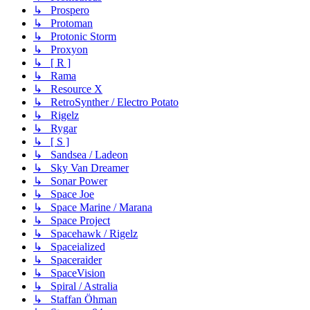
↳ Prospero
↳ Protoman
↳ Protonic Storm
↳ Proxyon
↳ [ R ]
↳ Rama
↳ Resource X
↳ RetroSynther / Electro Potato
↳ Rigelz
↳ Rygar
↳ [ S ]
↳ Sandsea / Ladeon
↳ Sky Van Dreamer
↳ Sonar Power
↳ Space Joe
↳ Space Marine / Marana
↳ Space Project
↳ Spacehawk / Rigelz
↳ Spaceialized
↳ Spaceraider
↳ SpaceVision
↳ Spiral / Astralia
↳ Staffan Öhman