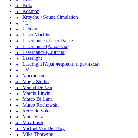
↳ Koto
↳ Kozmoz
↳ Krzychu / Sound Simulation
↳ [ L ]
↳ Ladeon
↳ Laser Machine
↳ Laserdance / Laser Dance
↳ Laserdance [Альбомы]
↳ Laserdance [Синглы]
↳ Laserlight
↳ Laserlight [Аранжировки и ремиксы]
↳ [ M ]
↳ Macrocosm
↳ Magic Studio
↳ Marcel De Van
↳ Marcin Litwin
↳ Marco Di Luna
↳ Marco Rochowski
↳ Retronic Voice
↳ Mark Vera
↳ Max Laser
↳ Michiel Van Der Kuy
↳ Mika Thorwine