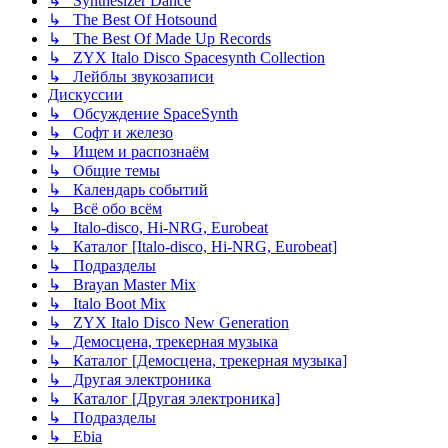
↳ Synthesizer Dance
↳ The Best Of Hotsound
↳ The Best Of Made Up Records
↳ ZYX Italo Disco Spacesynth Collection
↳ Лейблы звукозаписи
Дискуссии
↳ Обсуждение SpaceSynth
↳ Софт и железо
↳ Ищем и распознаём
↳ Общие темы
↳ Календарь событий
↳ Всё обо всём
↳ Italo-disco, Hi-NRG, Eurobeat
↳ Каталог [Italo-disco, Hi-NRG, Eurobeat]
↳ Подразделы
↳ Brayan Master Mix
↳ Italo Boot Mix
↳ ZYX Italo Disco New Generation
↳ Демосцена, трекерная музыка
↳ Каталог [Демосцена, трекерная музыка]
↳ Другая электроника
↳ Каталог [Другая электроника]
↳ Подразделы
↳ Ebia