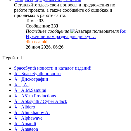
Оставляйте здесь свои вопросы и предложения по
работе проекта, а также сообщайте об ошибках и
проблемах в работе сайта.
Темы:
33
Сообщения:
233
Последнее сообщение
Re:
Нужен ли нам раздел для дискус…
dimassamid
26 июл 2026, 06:26
Перейти
SpaceSynth новости и каталог изданий
↳ SpaceSynth новости
↳ Дискографии
↳ [ A ]
↳ A.M.Samurai
↳ A51m Productions
↳ Abbsynth / Cyber Attack
↳ Albiero
↳ Alimkhanov A.
↳ Alphawave
↳ Amandi
↳ Amateon