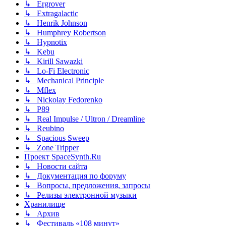
↳ Ergrover
↳ Extragalactic
↳ Henrik Johnson
↳ Humphrey Robertson
↳ Hypnotix
↳ Kebu
↳ Kirill Sawazki
↳ Lo-Fi Electronic
↳ Mechanical Principle
↳ Mflex
↳ Nickolay Fedorenko
↳ P89
↳ Real Impulse / Ultron / Dreamline
↳ Reubino
↳ Spacious Sweep
↳ Zone Tripper
Проект SpaceSynth.Ru
↳ Новости сайта
↳ Документация по форуму
↳ Вопросы, предложения, запросы
↳ Релизы электронной музыки
Хранилище
↳ Архив
↳ Фестиваль «108 минут»