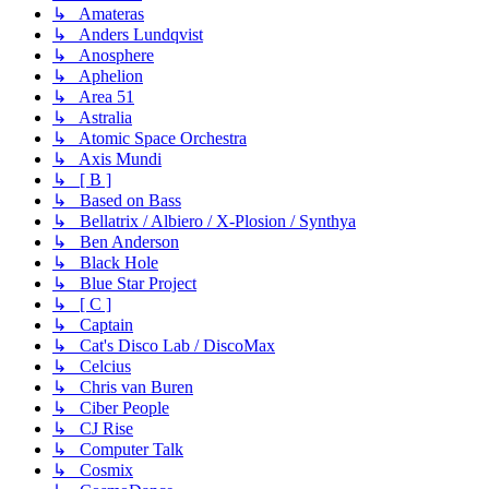
↳ Amateras
↳ Anders Lundqvist
↳ Anosphere
↳ Aphelion
↳ Area 51
↳ Astralia
↳ Atomic Space Orchestra
↳ Axis Mundi
↳ [ B ]
↳ Based on Bass
↳ Bellatrix / Albiero / X-Plosion / Synthya
↳ Ben Anderson
↳ Black Hole
↳ Blue Star Project
↳ [ C ]
↳ Captain
↳ Cat's Disco Lab / DiscoMax
↳ Celcius
↳ Chris van Buren
↳ Ciber People
↳ CJ Rise
↳ Computer Talk
↳ Cosmix