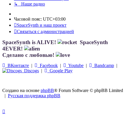
↳ Наше радио
Часовой пояс:
UTC+03:00
SpaceSynth и наш проект
Связаться с администрацией
SpaceSynth is ALIVE!
SpaceSynth
4EVER!
Сделано с любовью!
ВКонтакте
|
Facebook
|
Youtube
|
Bandcamp
|
Discogs
|
Google Play
Создано на основе
phpBB
® Forum Software © phpBB Limited
|
Русская поддержка phpBB