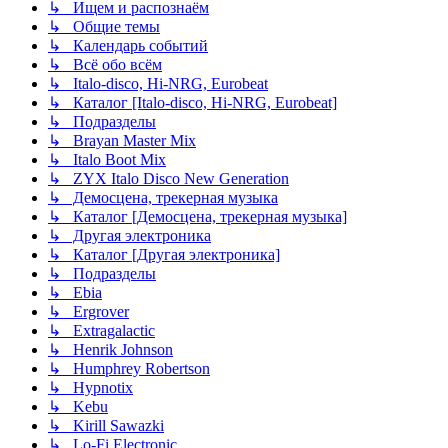
↳ Ищем и распознаём
↳ Общие темы
↳ Календарь событий
↳ Всё обо всём
↳ Italo-disco, Hi-NRG, Eurobeat
↳ Каталог [Italo-disco, Hi-NRG, Eurobeat]
↳ Подразделы
↳ Brayan Master Mix
↳ Italo Boot Mix
↳ ZYX Italo Disco New Generation
↳ Демосцена, трекерная музыка
↳ Каталог [Демосцена, трекерная музыка]
↳ Другая электроника
↳ Каталог [Другая электроника]
↳ Подразделы
↳ Ebia
↳ Ergrover
↳ Extragalactic
↳ Henrik Johnson
↳ Humphrey Robertson
↳ Hypnotix
↳ Kebu
↳ Kirill Sawazki
↳ Lo-Fi Electronic