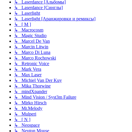
↳ Laserdance [Альбомы]
↳ Laserdance [Синглы]
↳ Laserlight
↳ Laserlight [Аранжировки и ремиксы]
↳ [ M ]
↳ Macrocosm
↳ Magic Studio
↳ Marcel De Van
↳ Marcin Litwin
↳ Marco Di Luna
↳ Marco Rochowski
↳ Retronic Voice
↳ Mark Vera
↳ Max Laser
↳ Michiel Van Der Kuy
↳ Mika Thorwine
↳ mindXpander
↳ Mind Vision / Syst3m Failure
↳ Mirko Hirsch
↳ Mr.Melody
↳ Mulperi
↳ [ N ]
↳ Neospace
↳ Neuton Mouse