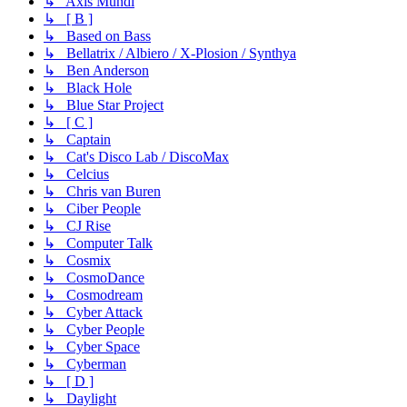
↳ Axis Mundi
↳ [ B ]
↳ Based on Bass
↳ Bellatrix / Albiero / X-Plosion / Synthya
↳ Ben Anderson
↳ Black Hole
↳ Blue Star Project
↳ [ C ]
↳ Captain
↳ Cat's Disco Lab / DiscoMax
↳ Celcius
↳ Chris van Buren
↳ Ciber People
↳ CJ Rise
↳ Computer Talk
↳ Cosmix
↳ CosmoDance
↳ Cosmodream
↳ Cyber Attack
↳ Cyber People
↳ Cyber Space
↳ Cyberman
↳ [ D ]
↳ Daylight