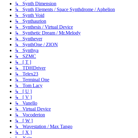
↳ Synth Dimension
↳ Synth Elements / Space Synthdrome / Aphelion
↳ Synth Void
↳ Synthaurion
↳ Synthesis / Virtual Device
↳ Synthetic Dream / Mr.Melody
↳ Synthever
↳ SynthOne / ZION
↳ Synthya
↳ SZMC
↳ [ T ]
↳ TDHDriver
↳ Telex23
↳ Terminal One
↳ Tom Lacy
↳ [ U ]
↳ [ V ]
↳ Vanello
↳ Virtual Device
↳ Vocoderion
↳ [ W ]
↳ Wavestation / Max Tango
↳ [ X ]