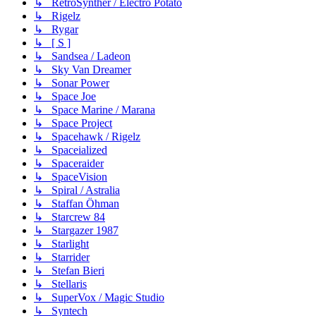
↳ RetroSynther / Electro Potato
↳ Rigelz
↳ Rygar
↳ [ S ]
↳ Sandsea / Ladeon
↳ Sky Van Dreamer
↳ Sonar Power
↳ Space Joe
↳ Space Marine / Marana
↳ Space Project
↳ Spacehawk / Rigelz
↳ Spaceialized
↳ Spaceraider
↳ SpaceVision
↳ Spiral / Astralia
↳ Staffan Öhman
↳ Starcrew 84
↳ Stargazer 1987
↳ Starlight
↳ Starrider
↳ Stefan Bieri
↳ Stellaris
↳ SuperVox / Magic Studio
↳ Syntech