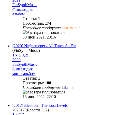
2021
FinSynthMusic
Финляндия
альбом
Ответы:
1
Просмотры:
174
Последнее сообщение
dimassamid
30 июн 2021, 23:16
[2020] Nightcreeper - All Tunes So Far
(FinSynthMusic)
1 x Digital
2020
FinSynthMusic
Финляндия
мини-альбом
Ответы:
1
Просмотры:
180
Последнее сообщение
Librina
13 июн 2022, 22:10
[2017] Electron - The Lost Levels
702517 (Records DK)
1 x CD