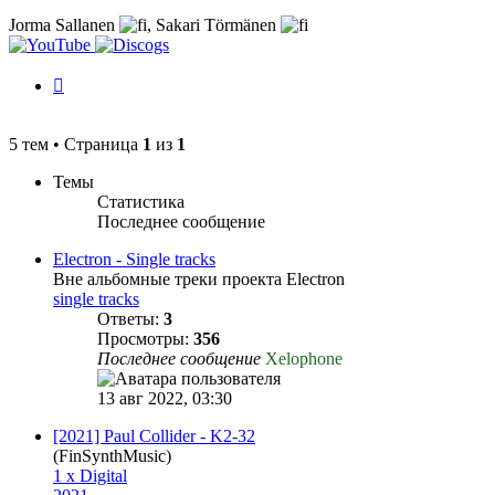
Jorma Sallanen
,
Sakari Törmänen
История
изменений
5 тем • Страница
1
из
1
Темы
Статистика
Последнее сообщение
Electron - Single tracks
Вне альбомные треки проекта Electron
single tracks
Ответы:
3
Просмотры:
356
Последнее сообщение
Xelophone
13 авг 2022, 03:30
[2021] Paul Collider - K2-32
(FinSynthMusic)
1 x Digital