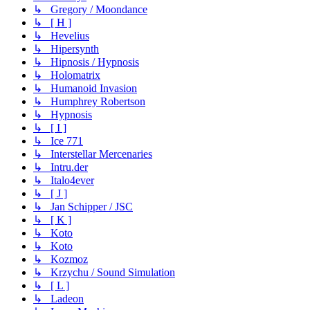
↳ Gregory / Moondance
↳ [ H ]
↳ Hevelius
↳ Hipersynth
↳ Hipnosis / Hypnosis
↳ Holomatrix
↳ Humanoid Invasion
↳ Humphrey Robertson
↳ Hypnosis
↳ [ I ]
↳ Ice 771
↳ Interstellar Mercenaries
↳ Intru.der
↳ Italo4ever
↳ [ J ]
↳ Jan Schipper / JSC
↳ [ K ]
↳ Koto
↳ Koto
↳ Kozmoz
↳ Krzychu / Sound Simulation
↳ [ L ]
↳ Ladeon