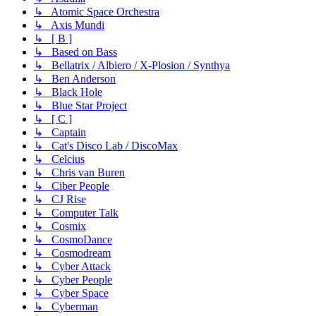
↳ Atomic Space Orchestra
↳ Axis Mundi
↳ [ B ]
↳ Based on Bass
↳ Bellatrix / Albiero / X-Plosion / Synthya
↳ Ben Anderson
↳ Black Hole
↳ Blue Star Project
↳ [ C ]
↳ Captain
↳ Cat's Disco Lab / DiscoMax
↳ Celcius
↳ Chris van Buren
↳ Ciber People
↳ CJ Rise
↳ Computer Talk
↳ Cosmix
↳ CosmoDance
↳ Cosmodream
↳ Cyber Attack
↳ Cyber People
↳ Cyber Space
↳ Cyberman