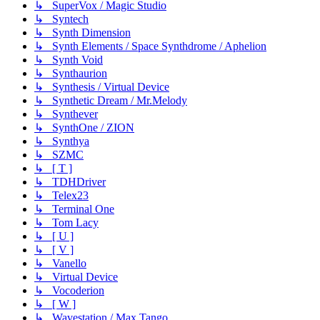
↳ SuperVox / Magic Studio
↳ Syntech
↳ Synth Dimension
↳ Synth Elements / Space Synthdrome / Aphelion
↳ Synth Void
↳ Synthaurion
↳ Synthesis / Virtual Device
↳ Synthetic Dream / Mr.Melody
↳ Synthever
↳ SynthOne / ZION
↳ Synthya
↳ SZMC
↳ [ T ]
↳ TDHDriver
↳ Telex23
↳ Terminal One
↳ Tom Lacy
↳ [ U ]
↳ [ V ]
↳ Vanello
↳ Virtual Device
↳ Vocoderion
↳ [ W ]
↳ Wavestation / Max Tango