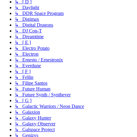
↳ [ D ]
↳ Daylight
↳ DDR Space Program
↳ Digimax
↳ Digital Dragons
↳ DJ Con-T
↳ Dreamtime
↳ [ E ]
↳ Electro Potato
↳ Electron
↳ Ernesto / Ernestronix
↳ Everdune
↳ [ F ]
↳ Fellin
↳ Filipe Santos
↳ Future Human
↳ Future Synth / Synthever
↳ [ G ]
↳ Galactic Warriors / Neon Dance
↳ Galaxion
↳ Galaxy Hunter
↳ Galaxy Observer
↳ Galspace Project
↳ Genizys