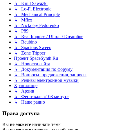
↳ Kirill Sawazki
↳ Lo-Fi Electronic
↳ Mechanical Principle
↳ Mflex
↳ Nickolay Fedorenko
↳ P89
↳ Real Impulse / Ultron / Dreamline
↳ Reubino
↳ Spacious Sweep
↳ Zone Tripper
Проект SpaceSynth.Ru
↳ Новости сайта
↳ Документация по форуму
↳ Вопросы, предложения, запросы
↳ Релизы электронной музыки
Хранилище
↳ Архив
↳ Фестиваль «108 минут»
↳ Наше радио
Права доступа
Вы
не можете
начинать темы
Вы
не можете
отвечать на сообщения