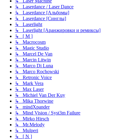
↳ Laser Machine
↳ Laserdance / Laser Dance
↳ Laserdance [Альбомы]
↳ Laserdance [Синглы]
↳ Laserlight
↳ Laserlight [Аранжировки и ремиксы]
↳ [ M ]
↳ Macrocosm
↳ Magic Studio
↳ Marcel De Van
↳ Marcin Litwin
↳ Marco Di Luna
↳ Marco Rochowski
↳ Retronic Voice
↳ Mark Vera
↳ Max Laser
↳ Michiel Van Der Kuy
↳ Mika Thorwine
↳ mindXpander
↳ Mind Vision / Syst3m Failure
↳ Mirko Hirsch
↳ Mr.Melody
↳ Mulperi
↳ [ N ]