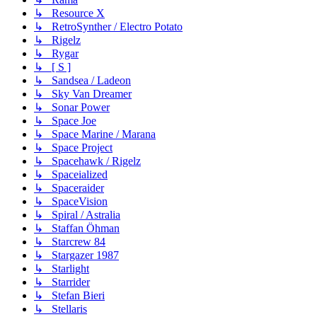
↳ Resource X
↳ RetroSynther / Electro Potato
↳ Rigelz
↳ Rygar
↳ [ S ]
↳ Sandsea / Ladeon
↳ Sky Van Dreamer
↳ Sonar Power
↳ Space Joe
↳ Space Marine / Marana
↳ Space Project
↳ Spacehawk / Rigelz
↳ Spaceialized
↳ Spaceraider
↳ SpaceVision
↳ Spiral / Astralia
↳ Staffan Öhman
↳ Starcrew 84
↳ Stargazer 1987
↳ Starlight
↳ Starrider
↳ Stefan Bieri
↳ Stellaris