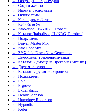
↳ Обсуждение SpaceSynth
↳ Софт и железо
↳ Ищем и распознаём
↳ Общие темы
↳ Календарь событий
↳ Всё обо всём
↳ Italo-disco, Hi-NRG, Eurobeat
↳ Каталог [Italo-disco, Hi-NRG, Eurobeat]
↳ Подразделы
↳ Brayan Master Mix
↳ Italo Boot Mix
↳ ZYX Italo Disco New Generation
↳ Демосцена, трекерная музыка
↳ Каталог [Демосцена, трекерная музыка]
↳ Другая электроника
↳ Каталог [Другая электроника]
↳ Подразделы
↳ Ebia
↳ Ergrover
↳ Extragalactic
↳ Henrik Johnson
↳ Humphrey Robertson
↳ Hypnotix
↳ Kebu