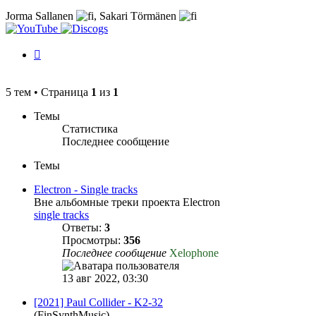
Jorma Sallanen
,
Sakari Törmänen
История
изменений
5 тем • Страница
1
из
1
Темы
Статистика
Последнее сообщение
Темы
Electron - Single tracks
Вне альбомные треки проекта Electron
single tracks
Ответы:
3
Просмотры:
356
Последнее сообщение
Xelophone
13 авг 2022, 03:30
[2021] Paul Collider - K2-32
(FinSynthMusic)