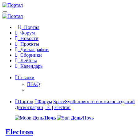
Портал
Форум
Новости
Проекты
Дискографии
Сборники
Лейблы
Календарь
Ссылки
FAQ
Портал
Форум
SpaceSynth новости и каталог изданий
Дискографии
[ E ]
Electron
День/
Ночь
День
/Ночь
Electron