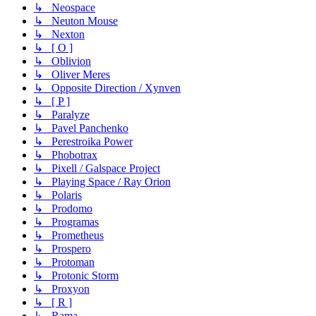
↳ Neospace
↳ Neuton Mouse
↳ Nexton
↳ [ O ]
↳ Oblivion
↳ Oliver Meres
↳ Opposite Direction / Xynven
↳ [ P ]
↳ Paralyze
↳ Pavel Panchenko
↳ Perestroika Power
↳ Phobotrax
↳ Pixell / Galspace Project
↳ Playing Space / Ray Orion
↳ Polaris
↳ Prodomo
↳ Programas
↳ Prometheus
↳ Prospero
↳ Protoman
↳ Protonic Storm
↳ Proxyon
↳ [ R ]
↳ Rama