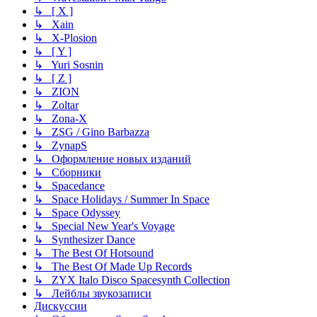
↳ [ X ]
↳ Xain
↳ X-Plosion
↳ [ Y ]
↳ Yuri Sosnin
↳ [ Z ]
↳ ZION
↳ Zoltar
↳ Zona-X
↳ ZSG / Gino Barbazza
↳ ZynapS
↳ Оформление новых изданий
↳ Сборники
↳ Spacedance
↳ Space Holidays / Summer In Space
↳ Space Odyssey
↳ Special New Year's Voyage
↳ Synthesizer Dance
↳ The Best Of Hotsound
↳ The Best Of Made Up Records
↳ ZYX Italo Disco Spacesynth Collection
↳ Лейблы звукозаписи
Дискуссии