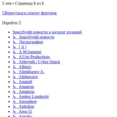
5 тем • Страница
1
из
1
Вернуться к списку форумов
Перейти
SpaceSynth новости и каталог изданий
↳ SpaceSynth новости
↳ Дискографии
↳ [ A ]
↳ A.M.Samurai
↳ A51m Productions
↳ Abbsynth / Cyber Attack
↳ Albiero
↳ Alimkhanov A.
↳ Alphawave
↳ Amandi
↳ Amateon
↳ Amateras
↳ Anders Lundqvist
↳ Anosphere
↳ Aphelion
↳ Area 51
↳ Astralia