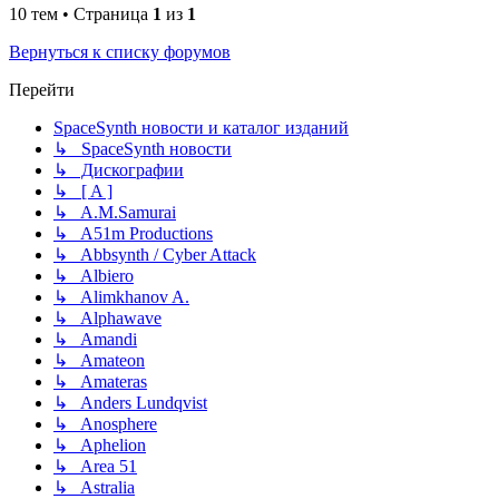
10 тем • Страница
1
из
1
Вернуться к списку форумов
Перейти
SpaceSynth новости и каталог изданий
↳ SpaceSynth новости
↳ Дискографии
↳ [ A ]
↳ A.M.Samurai
↳ A51m Productions
↳ Abbsynth / Cyber Attack
↳ Albiero
↳ Alimkhanov A.
↳ Alphawave
↳ Amandi
↳ Amateon
↳ Amateras
↳ Anders Lundqvist
↳ Anosphere
↳ Aphelion
↳ Area 51
↳ Astralia