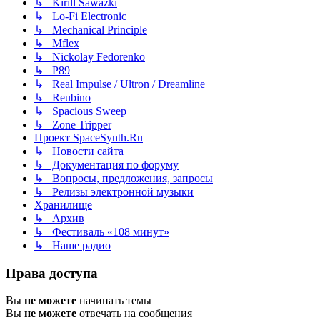
↳ Kirill Sawazki
↳ Lo-Fi Electronic
↳ Mechanical Principle
↳ Mflex
↳ Nickolay Fedorenko
↳ P89
↳ Real Impulse / Ultron / Dreamline
↳ Reubino
↳ Spacious Sweep
↳ Zone Tripper
Проект SpaceSynth.Ru
↳ Новости сайта
↳ Документация по форуму
↳ Вопросы, предложения, запросы
↳ Релизы электронной музыки
Хранилище
↳ Архив
↳ Фестиваль «108 минут»
↳ Наше радио
Права доступа
Вы
не можете
начинать темы
Вы
не можете
отвечать на сообщения