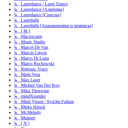
↳ Laserdance / Laser Dance
↳ Laserdance [Альбомы]
↳ Laserdance [Синглы]
↳ Laserlight
↳ Laserlight [Аранжировки и ремиксы]
↳ [ M ]
↳ Macrocosm
↳ Magic Studio
↳ Marcel De Van
↳ Marcin Litwin
↳ Marco Di Luna
↳ Marco Rochowski
↳ Retronic Voice
↳ Mark Vera
↳ Max Laser
↳ Michiel Van Der Kuy
↳ Mika Thorwine
↳ mindXpander
↳ Mind Vision / Syst3m Failure
↳ Mirko Hirsch
↳ Mr.Melody
↳ Mulperi
↳ [ N ]