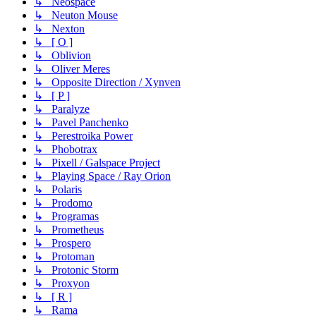
↳ Neospace
↳ Neuton Mouse
↳ Nexton
↳ [ O ]
↳ Oblivion
↳ Oliver Meres
↳ Opposite Direction / Xynven
↳ [ P ]
↳ Paralyze
↳ Pavel Panchenko
↳ Perestroika Power
↳ Phobotrax
↳ Pixell / Galspace Project
↳ Playing Space / Ray Orion
↳ Polaris
↳ Prodomo
↳ Programas
↳ Prometheus
↳ Prospero
↳ Protoman
↳ Protonic Storm
↳ Proxyon
↳ [ R ]
↳ Rama