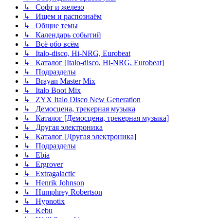
↳ Софт и железо
↳ Ищем и распознаём
↳ Общие темы
↳ Календарь событий
↳ Всё обо всём
↳ Italo-disco, Hi-NRG, Eurobeat
↳ Каталог [Italo-disco, Hi-NRG, Eurobeat]
↳ Подразделы
↳ Brayan Master Mix
↳ Italo Boot Mix
↳ ZYX Italo Disco New Generation
↳ Демосцена, трекерная музыка
↳ Каталог [Демосцена, трекерная музыка]
↳ Другая электроника
↳ Каталог [Другая электроника]
↳ Подразделы
↳ Ebia
↳ Ergrover
↳ Extragalactic
↳ Henrik Johnson
↳ Humphrey Robertson
↳ Hypnotix
↳ Kebu