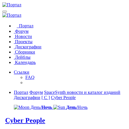
Портал
Форум
Новости
Проекты
Дискографии
Сборники
Лейблы
Календарь
Ссылки
FAQ
Портал
Форум
SpaceSynth новости и каталог изданий
Дискографии
[ C ]
Cyber People
День/
Ночь
День
/Ночь
Cyber People