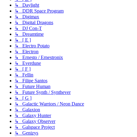
↳ Daylight
↳ DDR Space Program
↳ Digimax
↳ Digital Dragons
↳ DJ Con-T
↳ Dreamtime
↳ [ E ]
↳ Electro Potato
↳ Electron
↳ Ernesto / Ernestronix
↳ Everdune
↳ [ F ]
↳ Fellin
↳ Filipe Santos
↳ Future Human
↳ Future Synth / Synthever
↳ [ G ]
↳ Galactic Warriors / Neon Dance
↳ Galaxion
↳ Galaxy Hunter
↳ Galaxy Observer
↳ Galspace Project
↳ Genizys