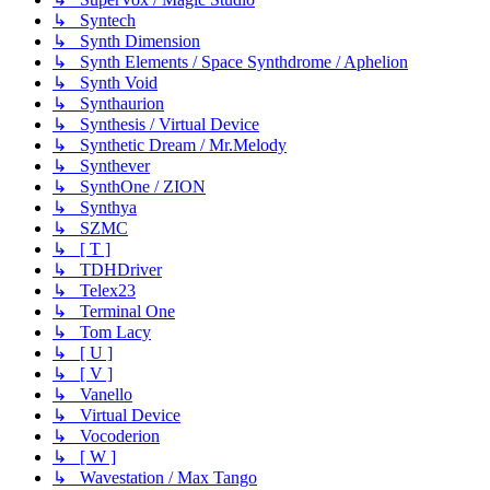
↳ Syntech
↳ Synth Dimension
↳ Synth Elements / Space Synthdrome / Aphelion
↳ Synth Void
↳ Synthaurion
↳ Synthesis / Virtual Device
↳ Synthetic Dream / Mr.Melody
↳ Synthever
↳ SynthOne / ZION
↳ Synthya
↳ SZMC
↳ [ T ]
↳ TDHDriver
↳ Telex23
↳ Terminal One
↳ Tom Lacy
↳ [ U ]
↳ [ V ]
↳ Vanello
↳ Virtual Device
↳ Vocoderion
↳ [ W ]
↳ Wavestation / Max Tango