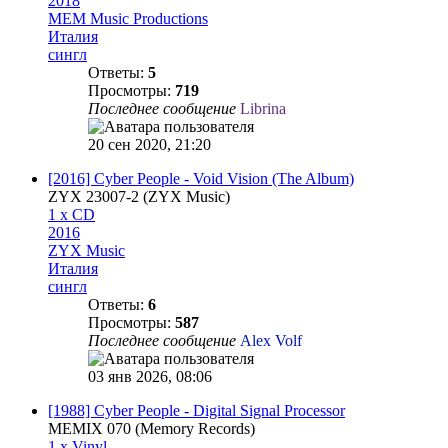
2018
MEM Music Productions
Италия
сингл
Ответы:
5
Просмотры:
719
Последнее сообщение
Librina
20 сен 2020, 21:20
[2016] Cyber People - Void Vision (The Album)
ZYX 23007-2 (ZYX Music)
1 x CD
2016
ZYX Music
Италия
сингл
Ответы:
6
Просмотры:
587
Последнее сообщение
Alex Volf
03 янв 2026, 08:06
[1988] Cyber People - Digital Signal Processor
MEMIX 070 (Memory Records)
1 x Vinyl