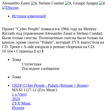
Alessandro Zanni
,
Stefano Cundari
,
Giorgio Spagna
История изменений
Проект "Cyber People" появился в 1984 году на Memory
Records под управленим Alessandro Zanni и Stefano Cundari.
Были только синглы. Полноценные синглы были только на
виниле, кроме сингла "Polaris", который ZYX выпустила на
CD. Треки с A-side входили в разные сборники на CD.
10 тем • Страница
1
из
1
Темы
Статистика
Последнее сообщение
Темы
[2024] Cyber People - Polaris (Reissue + Bonus)
MAXI 1127-12 (Zyx Music)
1 x Vinyl
2024
ZYX Music
Италия