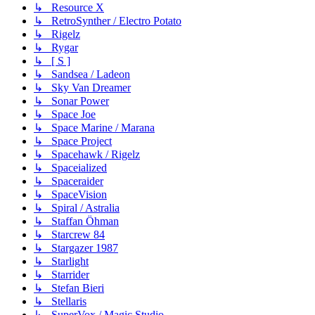
↳ Resource X
↳ RetroSynther / Electro Potato
↳ Rigelz
↳ Rygar
↳ [ S ]
↳ Sandsea / Ladeon
↳ Sky Van Dreamer
↳ Sonar Power
↳ Space Joe
↳ Space Marine / Marana
↳ Space Project
↳ Spacehawk / Rigelz
↳ Spaceialized
↳ Spaceraider
↳ SpaceVision
↳ Spiral / Astralia
↳ Staffan Öhman
↳ Starcrew 84
↳ Stargazer 1987
↳ Starlight
↳ Starrider
↳ Stefan Bieri
↳ Stellaris
↳ SuperVox / Magic Studio