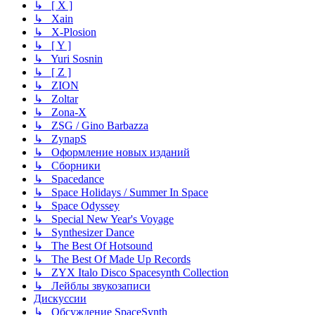
↳ [ X ]
↳ Xain
↳ X-Plosion
↳ [ Y ]
↳ Yuri Sosnin
↳ [ Z ]
↳ ZION
↳ Zoltar
↳ Zona-X
↳ ZSG / Gino Barbazza
↳ ZynapS
↳ Оформление новых изданий
↳ Сборники
↳ Spacedance
↳ Space Holidays / Summer In Space
↳ Space Odyssey
↳ Special New Year's Voyage
↳ Synthesizer Dance
↳ The Best Of Hotsound
↳ The Best Of Made Up Records
↳ ZYX Italo Disco Spacesynth Collection
↳ Лейблы звукозаписи
Дискуссии
↳ Обсуждение SpaceSynth