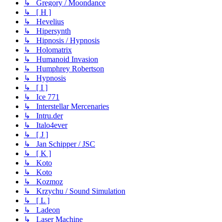
↳ Gregory / Moondance
↳ [ H ]
↳ Hevelius
↳ Hipersynth
↳ Hipnosis / Hypnosis
↳ Holomatrix
↳ Humanoid Invasion
↳ Humphrey Robertson
↳ Hypnosis
↳ [ I ]
↳ Ice 771
↳ Interstellar Mercenaries
↳ Intru.der
↳ Italo4ever
↳ [ J ]
↳ Jan Schipper / JSC
↳ [ K ]
↳ Koto
↳ Koto
↳ Kozmoz
↳ Krzychu / Sound Simulation
↳ [ L ]
↳ Ladeon
↳ Laser Machine