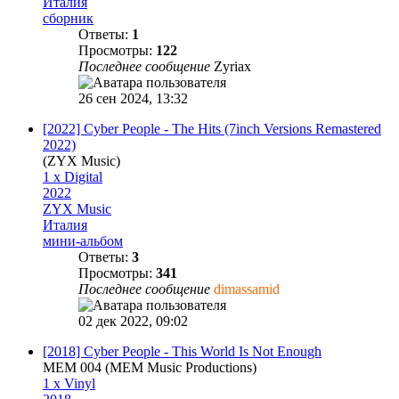
Италия
сборник
Ответы:
1
Просмотры:
122
Последнее сообщение
Zyriax
26 сен 2024, 13:32
[2022] Cyber People - The Hits (7inch Versions Remastered
2022)
(ZYX Music)
1 x Digital
2022
ZYX Music
Италия
мини-альбом
Ответы:
3
Просмотры:
341
Последнее сообщение
dimassamid
02 дек 2022, 09:02
[2018] Cyber People - This World Is Not Enough
MEM 004 (MEM Music Productions)
1 x Vinyl