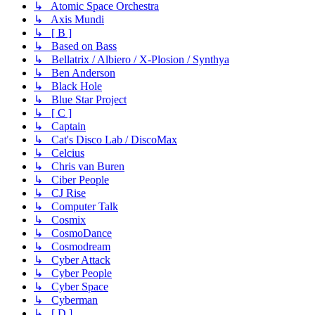
↳ Atomic Space Orchestra
↳ Axis Mundi
↳ [ B ]
↳ Based on Bass
↳ Bellatrix / Albiero / X-Plosion / Synthya
↳ Ben Anderson
↳ Black Hole
↳ Blue Star Project
↳ [ C ]
↳ Captain
↳ Cat's Disco Lab / DiscoMax
↳ Celcius
↳ Chris van Buren
↳ Ciber People
↳ CJ Rise
↳ Computer Talk
↳ Cosmix
↳ CosmoDance
↳ Cosmodream
↳ Cyber Attack
↳ Cyber People
↳ Cyber Space
↳ Cyberman
↳ [ D ]