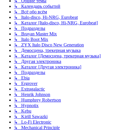
↳ Общие темы
↳ Календарь событий
↳ Всё обо всём
↳ Italo-disco, Hi-NRG, Eurobeat
↳ Каталог [Italo-disco, Hi-NRG, Eurobeat]
↳ Подразделы
↳ Brayan Master Mix
↳ Italo Boot Mix
↳ ZYX Italo Disco New Generation
↳ Демосцена, трекерная музыка
↳ Каталог [Демосцена, трекерная музыка]
↳ Другая электроника
↳ Каталог [Другая электроника]
↳ Подразделы
↳ Ebia
↳ Ergrover
↳ Extragalactic
↳ Henrik Johnson
↳ Humphrey Robertson
↳ Hypnotix
↳ Kebu
↳ Kirill Sawazki
↳ Lo-Fi Electronic
↳ Mechanical Principle