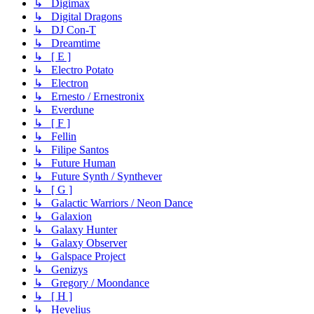
↳ Digimax
↳ Digital Dragons
↳ DJ Con-T
↳ Dreamtime
↳ [ E ]
↳ Electro Potato
↳ Electron
↳ Ernesto / Ernestronix
↳ Everdune
↳ [ F ]
↳ Fellin
↳ Filipe Santos
↳ Future Human
↳ Future Synth / Synthever
↳ [ G ]
↳ Galactic Warriors / Neon Dance
↳ Galaxion
↳ Galaxy Hunter
↳ Galaxy Observer
↳ Galspace Project
↳ Genizys
↳ Gregory / Moondance
↳ [ H ]
↳ Hevelius