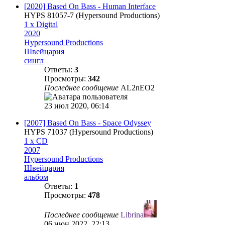
[2020] Based On Bass - Human Interface
HYPS 81057-7 (Hypersound Productions‎)
1 x Digital
2020
Hypersound Productions
Швейцария
сингл
Ответы:
3
Просмотры:
342
Последнее сообщение
AL2nEO2
23 июл 2020, 06:14
[2007] Based On Bass - Space Odyssey
HYPS 71037 (Hypersound Productions)
1 x CD
2007
Hypersound Productions
Швейцария
альбом
Ответы:
1
Просмотры:
478
Последнее сообщение
Librina
06 июн 2022, 22:13