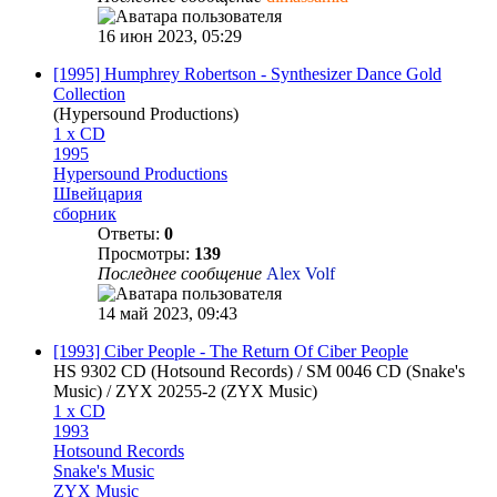
16 июн 2023, 05:29
[1995] Humphrey Robertson - Synthesizer Dance Gold
Collection
(Hypersound Productions)
1 x CD
1995
Hypersound Productions
Швейцария
сборник
Ответы:
0
Просмотры:
139
Последнее сообщение
Alex Volf
14 май 2023, 09:43
[1993] Ciber People - The Return Of Ciber People
HS 9302 CD (Hotsound Records) / SM 0046 CD (Snake's
Music) / ZYX 20255-2 (ZYX Music)
1 x CD
1993
Hotsound Records
Snake's Music
ZYX Music