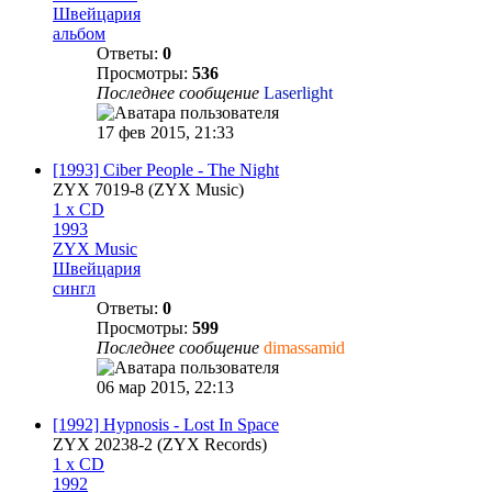
Швейцария
альбом
Ответы:
0
Просмотры:
536
Последнее сообщение
Laserlight
17 фев 2015, 21:33
[1993] Ciber People - The Night
ZYX 7019-8 (ZYX Music)
1 x CD
1993
ZYX Music
Швейцария
сингл
Ответы:
0
Просмотры:
599
Последнее сообщение
dimassamid
06 мар 2015, 22:13
[1992] Hypnosis - Lost In Space
ZYX 20238-2 (ZYX Records)
1 x CD
1992