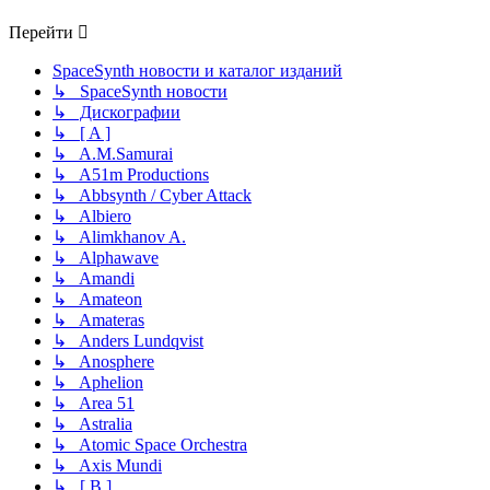
Перейти
SpaceSynth новости и каталог изданий
↳ SpaceSynth новости
↳ Дискографии
↳ [ A ]
↳ A.M.Samurai
↳ A51m Productions
↳ Abbsynth / Cyber Attack
↳ Albiero
↳ Alimkhanov A.
↳ Alphawave
↳ Amandi
↳ Amateon
↳ Amateras
↳ Anders Lundqvist
↳ Anosphere
↳ Aphelion
↳ Area 51
↳ Astralia
↳ Atomic Space Orchestra
↳ Axis Mundi
↳ [ B ]