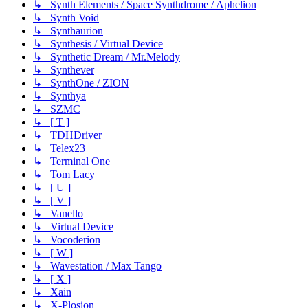
↳ Synth Elements / Space Synthdrome / Aphelion
↳ Synth Void
↳ Synthaurion
↳ Synthesis / Virtual Device
↳ Synthetic Dream / Mr.Melody
↳ Synthever
↳ SynthOne / ZION
↳ Synthya
↳ SZMC
↳ [ T ]
↳ TDHDriver
↳ Telex23
↳ Terminal One
↳ Tom Lacy
↳ [ U ]
↳ [ V ]
↳ Vanello
↳ Virtual Device
↳ Vocoderion
↳ [ W ]
↳ Wavestation / Max Tango
↳ [ X ]
↳ Xain
↳ X-Plosion