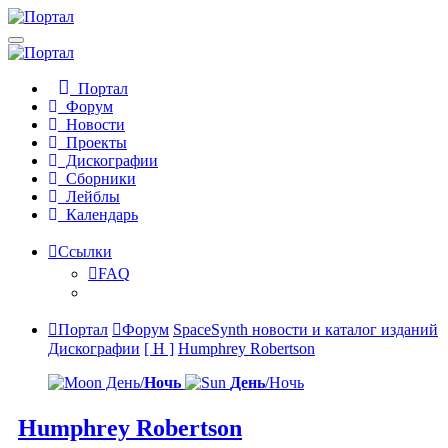
Портал
Форум
Новости
Проекты
Дискографии
Сборники
Лейблы
Календарь
Ссылки
FAQ
Портал
Форум
SpaceSynth новости и каталог изданий
Дискографии
[ H ]
Humphrey Robertson
День/
Ночь
День
/Ночь
Humphrey Robertson