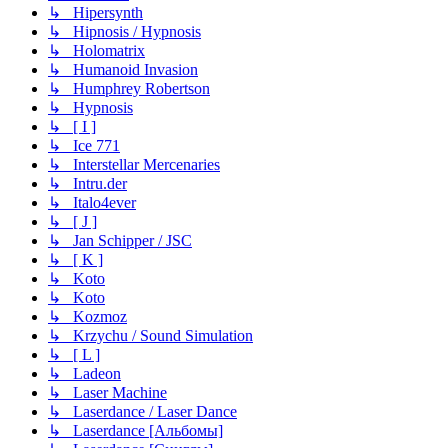
↳ Hipersynth
↳ Hipnosis / Hypnosis
↳ Holomatrix
↳ Humanoid Invasion
↳ Humphrey Robertson
↳ Hypnosis
↳ [ I ]
↳ Ice 771
↳ Interstellar Mercenaries
↳ Intru.der
↳ Italo4ever
↳ [ J ]
↳ Jan Schipper / JSC
↳ [ K ]
↳ Koto
↳ Koto
↳ Kozmoz
↳ Krzychu / Sound Simulation
↳ [ L ]
↳ Ladeon
↳ Laser Machine
↳ Laserdance / Laser Dance
↳ Laserdance [Альбомы]