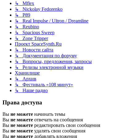
↳ Mflex
↳ Nickolay Fedorenko
↳ P89
↳ Real Impulse / Ultron / Dreamline
↳ Reubino
↳ Spacious Sweep
↳ Zone Tripper
Проект SpaceSynth.Ru
↳ Новости сайта
↳ Документация по форуму
↳ Вопросы, предложения, запросы
↳ Релизы электронной музыки
Хранилище
↳ Архив
↳ Фестиваль «108 минут»
↳ Наше радио
Права доступа
Вы
не можете
начинать темы
Вы
не можете
отвечать на сообщения
Вы
не можете
редактировать свои сообщения
Вы
не можете
удалять свои сообщения
Вы
не можете
добавлять вложения