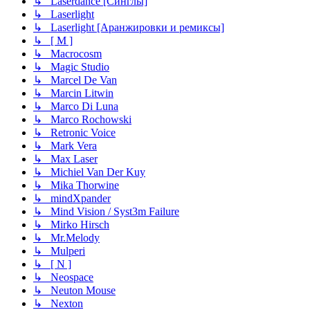
↳ Laserdance [Синглы]
↳ Laserlight
↳ Laserlight [Аранжировки и ремиксы]
↳ [ M ]
↳ Macrocosm
↳ Magic Studio
↳ Marcel De Van
↳ Marcin Litwin
↳ Marco Di Luna
↳ Marco Rochowski
↳ Retronic Voice
↳ Mark Vera
↳ Max Laser
↳ Michiel Van Der Kuy
↳ Mika Thorwine
↳ mindXpander
↳ Mind Vision / Syst3m Failure
↳ Mirko Hirsch
↳ Mr.Melody
↳ Mulperi
↳ [ N ]
↳ Neospace
↳ Neuton Mouse
↳ Nexton