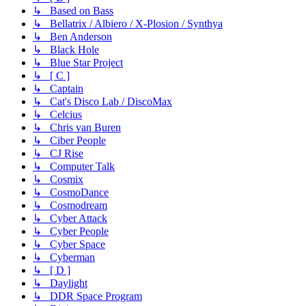
↳ Based on Bass
↳ Bellatrix / Albiero / X-Plosion / Synthya
↳ Ben Anderson
↳ Black Hole
↳ Blue Star Project
↳ [ C ]
↳ Captain
↳ Cat's Disco Lab / DiscoMax
↳ Celcius
↳ Chris van Buren
↳ Ciber People
↳ CJ Rise
↳ Computer Talk
↳ Cosmix
↳ CosmoDance
↳ Cosmodream
↳ Cyber Attack
↳ Cyber People
↳ Cyber Space
↳ Cyberman
↳ [ D ]
↳ Daylight
↳ DDR Space Program