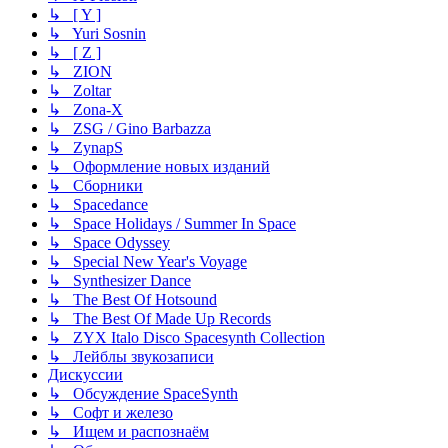
↳ [ Y ]
↳ Yuri Sosnin
↳ [ Z ]
↳ ZION
↳ Zoltar
↳ Zona-X
↳ ZSG / Gino Barbazza
↳ ZynapS
↳ Оформление новых изданий
↳ Сборники
↳ Spacedance
↳ Space Holidays / Summer In Space
↳ Space Odyssey
↳ Special New Year's Voyage
↳ Synthesizer Dance
↳ The Best Of Hotsound
↳ The Best Of Made Up Records
↳ ZYX Italo Disco Spacesynth Collection
↳ Лейблы звукозаписи
Дискуссии
↳ Обсуждение SpaceSynth
↳ Софт и железо
↳ Ищем и распознаём