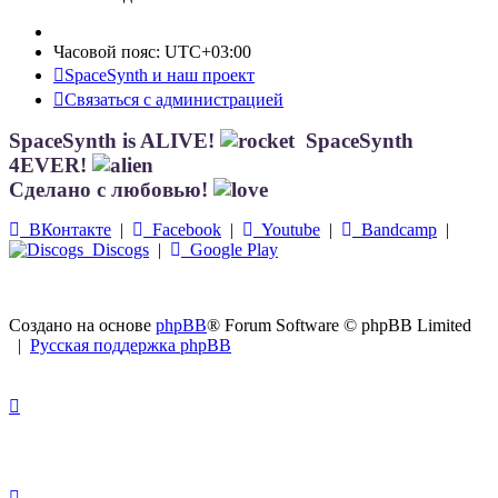
Часовой пояс:
UTC+03:00
SpaceSynth и наш проект
Связаться с администрацией
SpaceSynth is ALIVE!
SpaceSynth
4EVER!
Сделано с любовью!
ВКонтакте
|
Facebook
|
Youtube
|
Bandcamp
|
Discogs
|
Google Play
Создано на основе
phpBB
® Forum Software © phpBB Limited
|
Русская поддержка phpBB