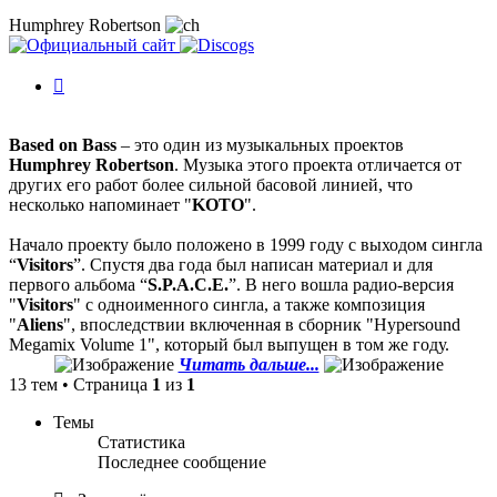
Humphrey Robertson
История
изменений
Based on Bass
– это один из музыкальных проектов
Humphrey Robertson
. Музыка этого проекта отличается от
других его работ более сильной басовой линией, что
несколько напоминает "
KOTO
".
Начало проекту было положено в 1999 году с выходом сингла
“
Visitors
”. Спустя два года был написан материал и для
первого альбома “
S.P.A.C.E.
”. В него вошла радио-версия
"
Visitors
" с одноименного сингла, а также композиция
"
Aliens
", впоследствии включенная в сборник "Hypersound
Megamix Volume 1", который был выпущен в том же году.
Читать дальше...
13 тем • Страница
1
из
1
Темы
Статистика
Последнее сообщение