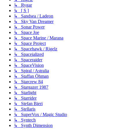
↳ Rygar
↳ [ S ]
↳ Sandsea / Ladeon
↳ Sky Van Dreamer
↳ Sonar Power
↳ Space Joe
↳ Space Marine / Marana
↳ Space Project
↳ Spacehawk / Rigelz
↳ Spaceialized
↳ Spaceraider
↳ SpaceVision
↳ Spiral / Astralia
↳ Staffan Öhman
↳ Starcrew 84
↳ Stargazer 1987
↳ Starlight
↳ Starrider
↳ Stefan Bieri
↳ Stellaris
↳ SuperVox / Magic Studio
↳ Syntech
↳ Synth Dimension