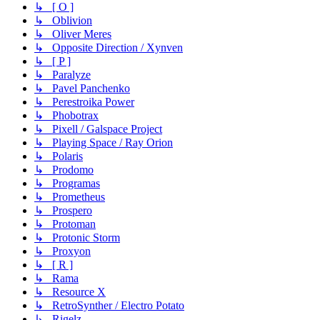
↳ [ O ]
↳ Oblivion
↳ Oliver Meres
↳ Opposite Direction / Xynven
↳ [ P ]
↳ Paralyze
↳ Pavel Panchenko
↳ Perestroika Power
↳ Phobotrax
↳ Pixell / Galspace Project
↳ Playing Space / Ray Orion
↳ Polaris
↳ Prodomo
↳ Programas
↳ Prometheus
↳ Prospero
↳ Protoman
↳ Protonic Storm
↳ Proxyon
↳ [ R ]
↳ Rama
↳ Resource X
↳ RetroSynther / Electro Potato
↳ Rigelz