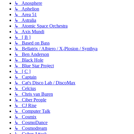
↳ Anosphere
↳ Aphelion
↳ Area 51
↳ Astralia
↳ Atomic Space Orchestra
↳ Axis Mundi
↳ [ B ]
↳ Based on Bass
↳ Bellatrix / Albiero / X-Plosion / Synthya
↳ Ben Anderson
↳ Black Hole
↳ Blue Star Project
↳ [ C ]
↳ Captain
↳ Cat's Disco Lab / DiscoMax
↳ Celcius
↳ Chris van Buren
↳ Ciber People
↳ CJ Rise
↳ Computer Talk
↳ Cosmix
↳ CosmoDance
↳ Cosmodream
↳ Cyber Attack