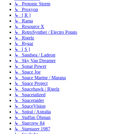
↳ Protonic Storm
↳ Proxyon
↳ [ R ]
↳ Rama
↳ Resource X
↳ RetroSynther / Electro Potato
↳ Rigelz
↳ Rygar
↳ [ S ]
↳ Sandsea / Ladeon
↳ Sky Van Dreamer
↳ Sonar Power
↳ Space Joe
↳ Space Marine / Marana
↳ Space Project
↳ Spacehawk / Rigelz
↳ Spaceialized
↳ Spaceraider
↳ SpaceVision
↳ Spiral / Astralia
↳ Staffan Öhman
↳ Starcrew 84
↳ Stargazer 1987