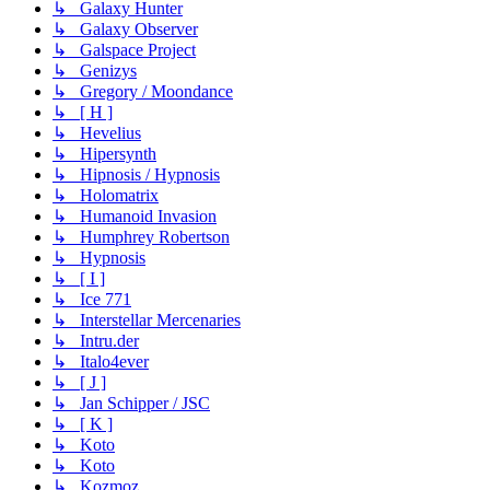
↳ Galaxy Hunter
↳ Galaxy Observer
↳ Galspace Project
↳ Genizys
↳ Gregory / Moondance
↳ [ H ]
↳ Hevelius
↳ Hipersynth
↳ Hipnosis / Hypnosis
↳ Holomatrix
↳ Humanoid Invasion
↳ Humphrey Robertson
↳ Hypnosis
↳ [ I ]
↳ Ice 771
↳ Interstellar Mercenaries
↳ Intru.der
↳ Italo4ever
↳ [ J ]
↳ Jan Schipper / JSC
↳ [ K ]
↳ Koto
↳ Koto
↳ Kozmoz