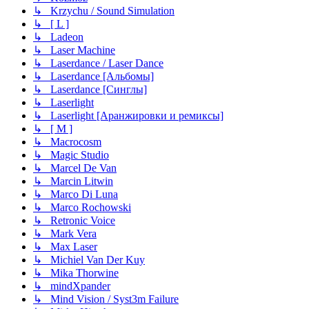
↳ Krzychu / Sound Simulation
↳ [ L ]
↳ Ladeon
↳ Laser Machine
↳ Laserdance / Laser Dance
↳ Laserdance [Альбомы]
↳ Laserdance [Синглы]
↳ Laserlight
↳ Laserlight [Аранжировки и ремиксы]
↳ [ M ]
↳ Macrocosm
↳ Magic Studio
↳ Marcel De Van
↳ Marcin Litwin
↳ Marco Di Luna
↳ Marco Rochowski
↳ Retronic Voice
↳ Mark Vera
↳ Max Laser
↳ Michiel Van Der Kuy
↳ Mika Thorwine
↳ mindXpander
↳ Mind Vision / Syst3m Failure