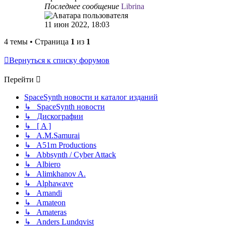
Последнее сообщение
Librina
11 июн 2022, 18:03
4 темы • Страница
1
из
1
Вернуться к списку форумов
Перейти
SpaceSynth новости и каталог изданий
↳ SpaceSynth новости
↳ Дискографии
↳ [ A ]
↳ A.M.Samurai
↳ A51m Productions
↳ Abbsynth / Cyber Attack
↳ Albiero
↳ Alimkhanov A.
↳ Alphawave
↳ Amandi
↳ Amateon
↳ Amateras
↳ Anders Lundqvist