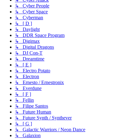
↳ Cyber People
↳ Cyber Space
↳ Cyberman
↳ [ D ]
↳ Daylight
↳ DDR Space Program
↳ Digimax
↳ Digital Dragons
↳ DJ Con-T
↳ Dreamtime
↳ [ E ]
↳ Electro Potato
↳ Electron
↳ Ernesto / Ernestronix
↳ Everdune
↳ [ F ]
↳ Fellin
↳ Filipe Santos
↳ Future Human
↳ Future Synth / Synthever
↳ [ G ]
↳ Galactic Warriors / Neon Dance
↳ Galaxion