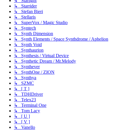
↳ Starlight
↳ Starrider
↳ Stefan Bieri
↳ Stellaris
↳ SuperVox / Magic Studio
↳ Syntech
↳ Synth Dimension
↳ Synth Elements / Space Synthdrome / Aphelion
↳ Synth Void
↳ Synthaurion
↳ Synthesis / Virtual Device
↳ Synthetic Dream / Mr.Melody
↳ Synthever
↳ SynthOne / ZION
↳ Synthya
↳ SZMC
↳ [ T ]
↳ TDHDriver
↳ Telex23
↳ Terminal One
↳ Tom Lacy
↳ [ U ]
↳ [ V ]
↳ Vanello