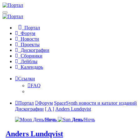
Портал
Форум
Новости
Проекты
Дискографии
Сборники
Лейблы
Календарь
Ссылки
FAQ
Портал
Форум
SpaceSynth новости и каталог изданий
Дискографии
[ A ]
Anders Lundqvist
День/
Ночь
День
/Ночь
Anders Lundqvist