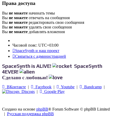
Права доступа
Вы
не можете
начинать темы
Вы
не можете
отвечать на сообщения
Вы
не можете
редактировать свои сообщения
Вы
не можете
удалять свои сообщения
Вы
не можете
добавлять вложения
Часовой пояс:
UTC+03:00
SpaceSynth и наш проект
Связаться с администрацией
SpaceSynth is ALIVE!
SpaceSynth
4EVER!
Сделано с любовью!
ВКонтакте
|
Facebook
|
Youtube
|
Bandcamp
|
Discogs
|
Google Play
Создано на основе
phpBB
® Forum Software © phpBB Limited
|
Русская поддержка phpBB