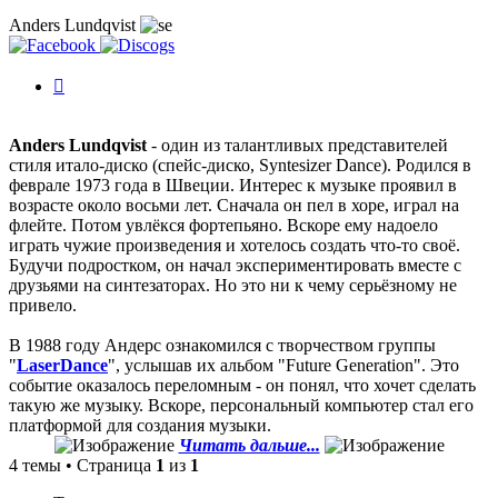
Anders Lundqvist
История
изменений
Anders Lundqvist
- один из талантливых представителей
стиля итало-диско (спейс-диско, Syntesizer Dance). Родился в
феврале 1973 года в Швеции. Интерес к музыке проявил в
возрасте около восьми лет. Сначала он пел в хоре, играл на
флейте. Потом увлёкся фортепьяно. Вскоре ему надоело
играть чужие произведения и хотелось создать что-то своё.
Будучи подростком, он начал экспериментировать вместе с
друзьями на синтезаторах. Но это ни к чему серьёзному не
привело.
В 1988 году Андерс ознакомился с творчеством группы
"
LaserDance
", услышав их альбом "Future Generation". Это
событие оказалось переломным - он понял, что хочет сделать
такую же музыку. Вскоре, персональный компьютер стал его
платформой для создания музыки.
Читать дальше...
4 темы • Страница
1
из
1