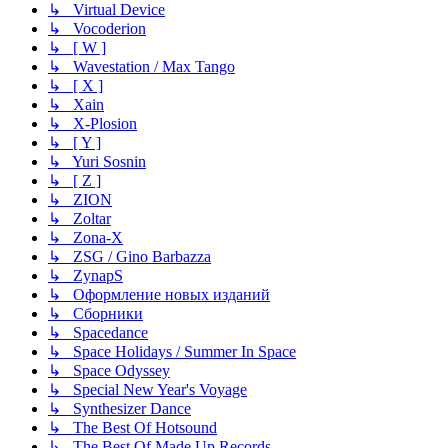
↳ Virtual Device
↳ Vocoderion
↳ [ W ]
↳ Wavestation / Max Tango
↳ [ X ]
↳ Xain
↳ X-Plosion
↳ [ Y ]
↳ Yuri Sosnin
↳ [ Z ]
↳ ZION
↳ Zoltar
↳ Zona-X
↳ ZSG / Gino Barbazza
↳ ZynapS
↳ Оформление новых изданий
↳ Сборники
↳ Spacedance
↳ Space Holidays / Summer In Space
↳ Space Odyssey
↳ Special New Year's Voyage
↳ Synthesizer Dance
↳ The Best Of Hotsound
↳ The Best Of Made Up Records