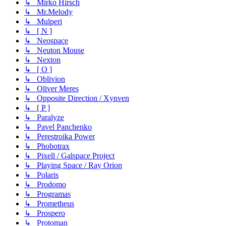
↳ Mirko Hirsch
↳ Mr.Melody
↳ Mulperi
↳ [ N ]
↳ Neospace
↳ Neuton Mouse
↳ Nexton
↳ [ O ]
↳ Oblivion
↳ Oliver Meres
↳ Opposite Direction / Xynven
↳ [ P ]
↳ Paralyze
↳ Pavel Panchenko
↳ Perestroika Power
↳ Phobotrax
↳ Pixell / Galspace Project
↳ Playing Space / Ray Orion
↳ Polaris
↳ Prodomo
↳ Programas
↳ Prometheus
↳ Prospero
↳ Protoman