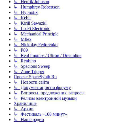
↳ Henrik Johnson
↳ Humphrey Robertson
↳ Hypnotix
↳ Kebu
↳ Kirill Sawazki
↳ Lo-Fi Electronic
↳ Mechanical Principle
↳ Mflex
↳ Nickolay Fedorenko
↳ P89
↳ Real Impulse / Ultron / Dreamline
↳ Reubino
↳ Spacious Sweep
↳ Zone Tripper
Проект SpaceSynth.Ru
↳ Новости сайта
↳ Документация по форуму
↳ Вопросы, предложения, запросы
↳ Релизы электронной музыки
Хранилище
↳ Архив
↳ Фестиваль «108 минут»
↳ Наше радио