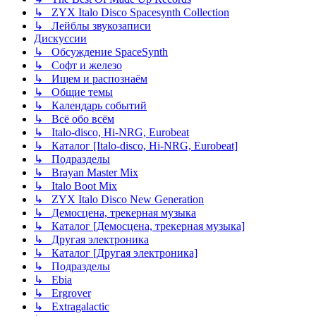
↳ ZYX Italo Disco Spacesynth Collection
↳ Лейблы звукозаписи
Дискуссии
↳ Обсуждение SpaceSynth
↳ Софт и железо
↳ Ищем и распознаём
↳ Общие темы
↳ Календарь событий
↳ Всё обо всём
↳ Italo-disco, Hi-NRG, Eurobeat
↳ Каталог [Italo-disco, Hi-NRG, Eurobeat]
↳ Подразделы
↳ Brayan Master Mix
↳ Italo Boot Mix
↳ ZYX Italo Disco New Generation
↳ Демосцена, трекерная музыка
↳ Каталог [Демосцена, трекерная музыка]
↳ Другая электроника
↳ Каталог [Другая электроника]
↳ Подразделы
↳ Ebia
↳ Ergrover
↳ Extragalactic