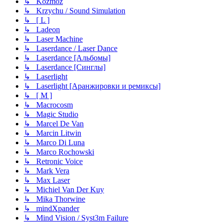
↳ Kozmoz
↳ Krzychu / Sound Simulation
↳ [ L ]
↳ Ladeon
↳ Laser Machine
↳ Laserdance / Laser Dance
↳ Laserdance [Альбомы]
↳ Laserdance [Синглы]
↳ Laserlight
↳ Laserlight [Аранжировки и ремиксы]
↳ [ M ]
↳ Macrocosm
↳ Magic Studio
↳ Marcel De Van
↳ Marcin Litwin
↳ Marco Di Luna
↳ Marco Rochowski
↳ Retronic Voice
↳ Mark Vera
↳ Max Laser
↳ Michiel Van Der Kuy
↳ Mika Thorwine
↳ mindXpander
↳ Mind Vision / Syst3m Failure