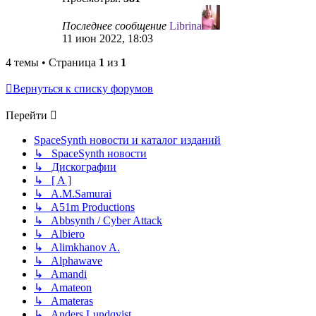
Последнее сообщение
Librina
11 июн 2022, 18:03
4 темы • Страница
1
из
1
Вернуться к списку форумов
Перейти
SpaceSynth новости и каталог изданий
↳ SpaceSynth новости
↳ Дискографии
↳ [ A ]
↳ A.M.Samurai
↳ A51m Productions
↳ Abbsynth / Cyber Attack
↳ Albiero
↳ Alimkhanov A.
↳ Alphawave
↳ Amandi
↳ Amateon
↳ Amateras
↳ Anders Lundqvist