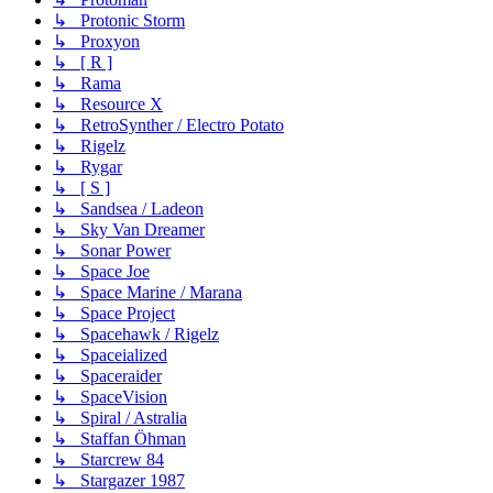
↳ Protonic Storm
↳ Proxyon
↳ [ R ]
↳ Rama
↳ Resource X
↳ RetroSynther / Electro Potato
↳ Rigelz
↳ Rygar
↳ [ S ]
↳ Sandsea / Ladeon
↳ Sky Van Dreamer
↳ Sonar Power
↳ Space Joe
↳ Space Marine / Marana
↳ Space Project
↳ Spacehawk / Rigelz
↳ Spaceialized
↳ Spaceraider
↳ SpaceVision
↳ Spiral / Astralia
↳ Staffan Öhman
↳ Starcrew 84
↳ Stargazer 1987