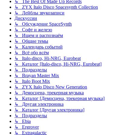
↳ The Best Of Made Up Records
↳ ZYX Italo Disco Spacesynth Collection
↳ Лейблы звукозаписи
Дискуссии
↳ Обсуждение SpaceSynth
↳ Софт и железо
↳ Ищем и распознаём
↳ Общие темы
↳ Календарь событий
↳ Всё обо всём
↳ Italo-disco, Hi-NRG, Eurobeat
↳ Каталог [Italo-disco, Hi-NRG, Eurobeat]
↳ Подразделы
↳ Brayan Master Mix
↳ Italo Boot Mix
↳ ZYX Italo Disco New Generation
↳ Демосцена, трекерная музыка
↳ Каталог [Демосцена, трекерная музыка]
↳ Другая электроника
↳ Каталог [Другая электроника]
↳ Подразделы
↳ Ebia
↳ Ergrover
↳ Extragalactic