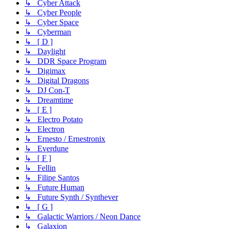
↳ Cyber Attack
↳ Cyber People
↳ Cyber Space
↳ Cyberman
↳ [ D ]
↳ Daylight
↳ DDR Space Program
↳ Digimax
↳ Digital Dragons
↳ DJ Con-T
↳ Dreamtime
↳ [ E ]
↳ Electro Potato
↳ Electron
↳ Ernesto / Ernestronix
↳ Everdune
↳ [ F ]
↳ Fellin
↳ Filipe Santos
↳ Future Human
↳ Future Synth / Synthever
↳ [ G ]
↳ Galactic Warriors / Neon Dance
↳ Galaxion