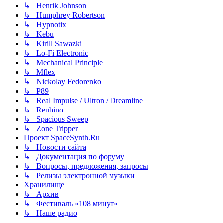
↳ Henrik Johnson
↳ Humphrey Robertson
↳ Hypnotix
↳ Kebu
↳ Kirill Sawazki
↳ Lo-Fi Electronic
↳ Mechanical Principle
↳ Mflex
↳ Nickolay Fedorenko
↳ P89
↳ Real Impulse / Ultron / Dreamline
↳ Reubino
↳ Spacious Sweep
↳ Zone Tripper
Проект SpaceSynth.Ru
↳ Новости сайта
↳ Документация по форуму
↳ Вопросы, предложения, запросы
↳ Релизы электронной музыки
Хранилище
↳ Архив
↳ Фестиваль «108 минут»
↳ Наше радио