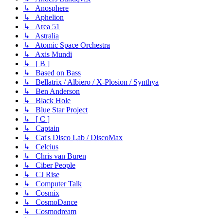
↳ Anosphere
↳ Aphelion
↳ Area 51
↳ Astralia
↳ Atomic Space Orchestra
↳ Axis Mundi
↳ [ B ]
↳ Based on Bass
↳ Bellatrix / Albiero / X-Plosion / Synthya
↳ Ben Anderson
↳ Black Hole
↳ Blue Star Project
↳ [ C ]
↳ Captain
↳ Cat's Disco Lab / DiscoMax
↳ Celcius
↳ Chris van Buren
↳ Ciber People
↳ CJ Rise
↳ Computer Talk
↳ Cosmix
↳ CosmoDance
↳ Cosmodream