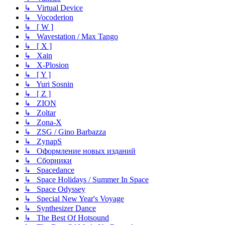
↳ Virtual Device
↳ Vocoderion
↳ [ W ]
↳ Wavestation / Max Tango
↳ [ X ]
↳ Xain
↳ X-Plosion
↳ [ Y ]
↳ Yuri Sosnin
↳ [ Z ]
↳ ZION
↳ Zoltar
↳ Zona-X
↳ ZSG / Gino Barbazza
↳ ZynapS
↳ Оформление новых изданий
↳ Сборники
↳ Spacedance
↳ Space Holidays / Summer In Space
↳ Space Odyssey
↳ Special New Year's Voyage
↳ Synthesizer Dance
↳ The Best Of Hotsound