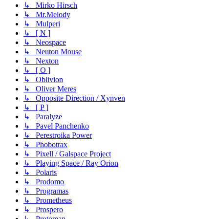
↳ Mirko Hirsch
↳ Mr.Melody
↳ Mulperi
↳ [ N ]
↳ Neospace
↳ Neuton Mouse
↳ Nexton
↳ [ O ]
↳ Oblivion
↳ Oliver Meres
↳ Opposite Direction / Xynven
↳ [ P ]
↳ Paralyze
↳ Pavel Panchenko
↳ Perestroika Power
↳ Phobotrax
↳ Pixell / Galspace Project
↳ Playing Space / Ray Orion
↳ Polaris
↳ Prodomo
↳ Programas
↳ Prometheus
↳ Prospero
↳ Protoman