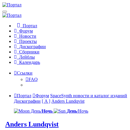
Портал
Форум
Новости
Проекты
Дискографии
Сборники
Лейблы
Календарь
Ссылки
FAQ
Портал
Форум
SpaceSynth новости и каталог изданий
Дискографии
[ A ]
Anders Lundqvist
День/
Ночь
День
/Ночь
Anders Lundqvist