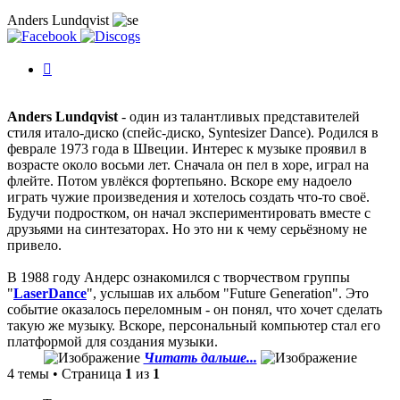
Anders Lundqvist
История
изменений
Anders Lundqvist
- один из талантливых представителей
стиля итало-диско (спейс-диско, Syntesizer Dance). Родился в
феврале 1973 года в Швеции. Интерес к музыке проявил в
возрасте около восьми лет. Сначала он пел в хоре, играл на
флейте. Потом увлёкся фортепьяно. Вскоре ему надоело
играть чужие произведения и хотелось создать что-то своё.
Будучи подростком, он начал экспериментировать вместе с
друзьями на синтезаторах. Но это ни к чему серьёзному не
привело.
В 1988 году Андерс ознакомился с творчеством группы
"
LaserDance
", услышав их альбом "Future Generation". Это
событие оказалось переломным - он понял, что хочет сделать
такую же музыку. Вскоре, персональный компьютер стал его
платформой для создания музыки.
Читать дальше...
4 темы • Страница
1
из
1