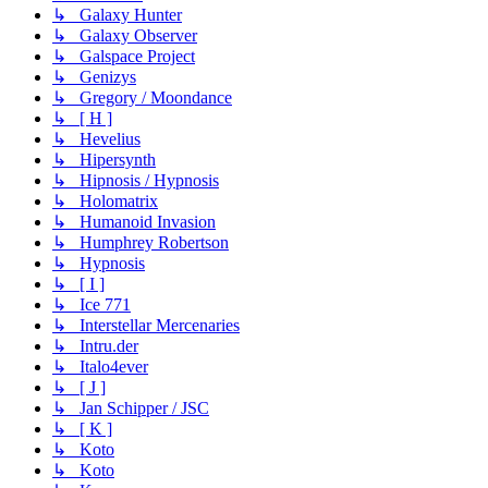
↳ Galaxy Hunter
↳ Galaxy Observer
↳ Galspace Project
↳ Genizys
↳ Gregory / Moondance
↳ [ H ]
↳ Hevelius
↳ Hipersynth
↳ Hipnosis / Hypnosis
↳ Holomatrix
↳ Humanoid Invasion
↳ Humphrey Robertson
↳ Hypnosis
↳ [ I ]
↳ Ice 771
↳ Interstellar Mercenaries
↳ Intru.der
↳ Italo4ever
↳ [ J ]
↳ Jan Schipper / JSC
↳ [ K ]
↳ Koto
↳ Koto