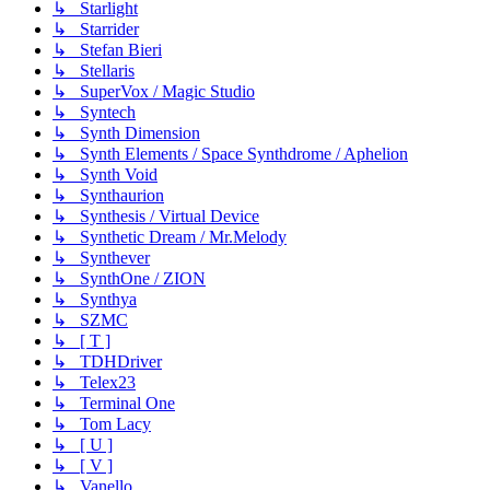
↳ Starlight
↳ Starrider
↳ Stefan Bieri
↳ Stellaris
↳ SuperVox / Magic Studio
↳ Syntech
↳ Synth Dimension
↳ Synth Elements / Space Synthdrome / Aphelion
↳ Synth Void
↳ Synthaurion
↳ Synthesis / Virtual Device
↳ Synthetic Dream / Mr.Melody
↳ Synthever
↳ SynthOne / ZION
↳ Synthya
↳ SZMC
↳ [ T ]
↳ TDHDriver
↳ Telex23
↳ Terminal One
↳ Tom Lacy
↳ [ U ]
↳ [ V ]
↳ Vanello