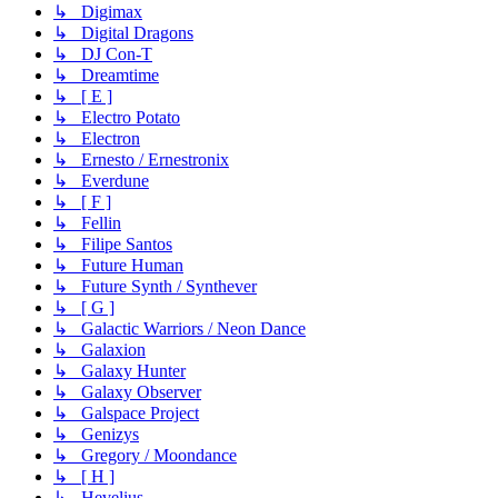
↳ Digimax
↳ Digital Dragons
↳ DJ Con-T
↳ Dreamtime
↳ [ E ]
↳ Electro Potato
↳ Electron
↳ Ernesto / Ernestronix
↳ Everdune
↳ [ F ]
↳ Fellin
↳ Filipe Santos
↳ Future Human
↳ Future Synth / Synthever
↳ [ G ]
↳ Galactic Warriors / Neon Dance
↳ Galaxion
↳ Galaxy Hunter
↳ Galaxy Observer
↳ Galspace Project
↳ Genizys
↳ Gregory / Moondance
↳ [ H ]
↳ Hevelius