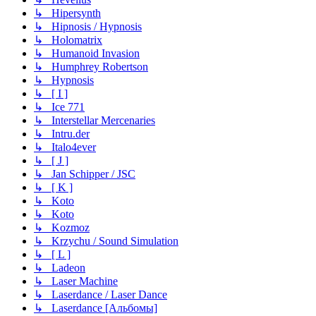
↳ Hipersynth
↳ Hipnosis / Hypnosis
↳ Holomatrix
↳ Humanoid Invasion
↳ Humphrey Robertson
↳ Hypnosis
↳ [ I ]
↳ Ice 771
↳ Interstellar Mercenaries
↳ Intru.der
↳ Italo4ever
↳ [ J ]
↳ Jan Schipper / JSC
↳ [ K ]
↳ Koto
↳ Koto
↳ Kozmoz
↳ Krzychu / Sound Simulation
↳ [ L ]
↳ Ladeon
↳ Laser Machine
↳ Laserdance / Laser Dance
↳ Laserdance [Альбомы]