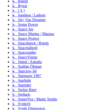
↳ Rigelz
↳ Rygar
↳ [ S ]
↳ Sandsea / Ladeon
↳ Sky Van Dreamer
↳ Sonar Power
↳ Space Joe
↳ Space Marine / Marana
↳ Space Project
↳ Spacehawk / Rigelz
↳ Spaceialized
↳ Spaceraider
↳ SpaceVision
↳ Spiral / Astralia
↳ Staffan Öhman
↳ Starcrew 84
↳ Stargazer 1987
↳ Starlight
↳ Starrider
↳ Stefan Bieri
↳ Stellaris
↳ SuperVox / Magic Studio
↳ Syntech
↳ Synth Dimension