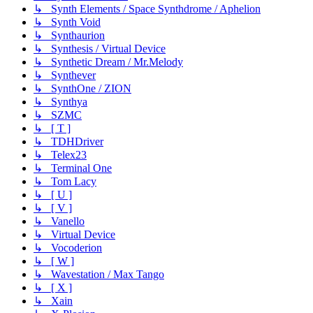
↳ Synth Elements / Space Synthdrome / Aphelion
↳ Synth Void
↳ Synthaurion
↳ Synthesis / Virtual Device
↳ Synthetic Dream / Mr.Melody
↳ Synthever
↳ SynthOne / ZION
↳ Synthya
↳ SZMC
↳ [ T ]
↳ TDHDriver
↳ Telex23
↳ Terminal One
↳ Tom Lacy
↳ [ U ]
↳ [ V ]
↳ Vanello
↳ Virtual Device
↳ Vocoderion
↳ [ W ]
↳ Wavestation / Max Tango
↳ [ X ]
↳ Xain