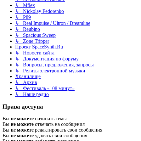
↳ Mflex
↳ Nickolay Fedorenko
↳ P89
↳ Real Impulse / Ultron / Dreamline
↳ Reubino
↳ Spacious Sweep
↳ Zone Tripper
Проект SpaceSynth.Ru
↳ Новости сайта
↳ Документация по форуму
↳ Вопросы, предложения, запросы
↳ Релизы электронной музыки
Хранилище
↳ Архив
↳ Фестиваль «108 минут»
↳ Наше радио
Права доступа
Вы
не можете
начинать темы
Вы
не можете
отвечать на сообщения
Вы
не можете
редактировать свои сообщения
Вы
не можете
удалять свои сообщения