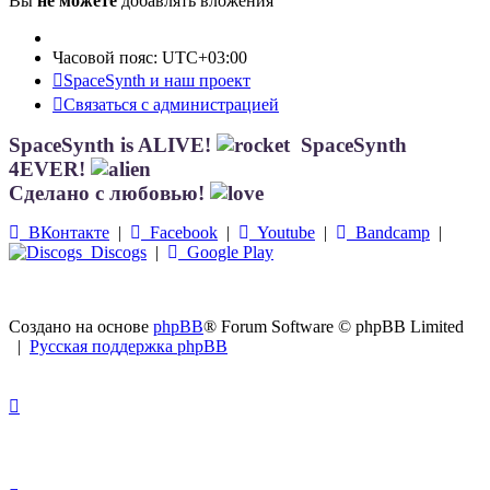
Вы
не можете
добавлять вложения
Часовой пояс:
UTC+03:00
SpaceSynth и наш проект
Связаться с администрацией
SpaceSynth is ALIVE!
SpaceSynth
4EVER!
Сделано с любовью!
ВКонтакте
|
Facebook
|
Youtube
|
Bandcamp
|
Discogs
|
Google Play
Создано на основе
phpBB
® Forum Software © phpBB Limited
|
Русская поддержка phpBB