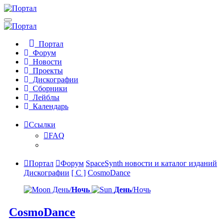
Портал
Форум
Новости
Проекты
Дискографии
Сборники
Лейблы
Календарь
Ссылки
FAQ
Портал
Форум
SpaceSynth новости и каталог изданий
Дискографии
[ C ]
CosmoDance
День/
Ночь
День
/Ночь
CosmoDance