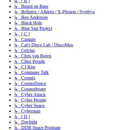
↳ [ B ]
↳ Based on Bass
↳ Bellatrix / Albiero / X-Plosion / Synthya
↳ Ben Anderson
↳ Black Hole
↳ Blue Star Project
↳ [ C ]
↳ Captain
↳ Cat's Disco Lab / DiscoMax
↳ Celcius
↳ Chris van Buren
↳ Ciber People
↳ CJ Rise
↳ Computer Talk
↳ Cosmix
↳ CosmoDance
↳ Cosmodream
↳ Cyber Attack
↳ Cyber People
↳ Cyber Space
↳ Cyberman
↳ [ D ]
↳ Daylight
↳ DDR Space Program