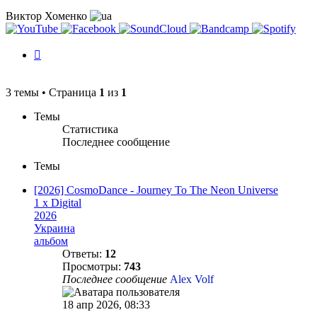
Виктор Хоменко
История
изменений
3 темы • Страница
1
из
1
Темы
Статистика
Последнее сообщение
Темы
[2026] CosmoDance - Journey To The Neon Universe
1 x Digital
2026
Украина
альбом
Ответы:
12
Просмотры:
743
Последнее сообщение
Alex Volf
18 апр 2026, 08:33