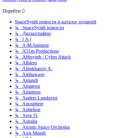
Перейти
SpaceSynth новости и каталог изданий
↳ SpaceSynth новости
↳ Дискографии
↳ [ A ]
↳ A.M.Samurai
↳ A51m Productions
↳ Abbsynth / Cyber Attack
↳ Albiero
↳ Alimkhanov A.
↳ Alphawave
↳ Amandi
↳ Amateon
↳ Amateras
↳ Anders Lundqvist
↳ Anosphere
↳ Aphelion
↳ Area 51
↳ Astralia
↳ Atomic Space Orchestra
↳ Axis Mundi