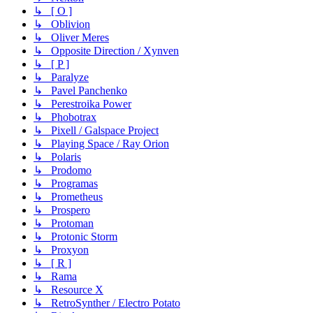
↳ [ O ]
↳ Oblivion
↳ Oliver Meres
↳ Opposite Direction / Xynven
↳ [ P ]
↳ Paralyze
↳ Pavel Panchenko
↳ Perestroika Power
↳ Phobotrax
↳ Pixell / Galspace Project
↳ Playing Space / Ray Orion
↳ Polaris
↳ Prodomo
↳ Programas
↳ Prometheus
↳ Prospero
↳ Protoman
↳ Protonic Storm
↳ Proxyon
↳ [ R ]
↳ Rama
↳ Resource X
↳ RetroSynther / Electro Potato