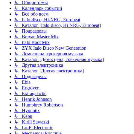
↳ Общие темы
↳ Календарь событий
↳ Всё обо всём
↳ Italo-disco, Hi-NRG, Eurobeat
↳ Каталог [Italo-disco, Hi-NRG, Eurobeat]
↳ Подразделы
↳ Brayan Master Mix
↳ Italo Boot Mix
↳ ZYX Italo Disco New Generation
↳ Демосцена, трекерная музыка
↳ Каталог [Демосцена, трекерная музыка]
↳ Другая электроника
↳ Каталог [Другая электроника]
↳ Подразделы
↳ Ebia
↳ Ergrover
↳ Extragalactic
↳ Henrik Johnson
↳ Humphrey Robertson
↳ Hypnotix
↳ Kebu
↳ Kirill Sawazki
↳ Lo-Fi Electronic
↳ Mechanical Principle