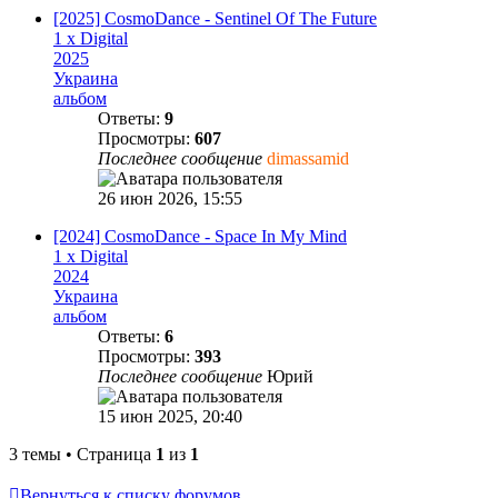
[2025] CosmoDance - Sentinel Of The Future
1 x Digital
2025
Украина
альбом
Ответы:
9
Просмотры:
607
Последнее сообщение
dimassamid
26 июн 2026, 15:55
[2024] CosmoDance - Space In My Mind
1 x Digital
2024
Украина
альбом
Ответы:
6
Просмотры:
393
Последнее сообщение
Юрий
15 июн 2025, 20:40
3 темы • Страница
1
из
1
Вернуться к списку форумов