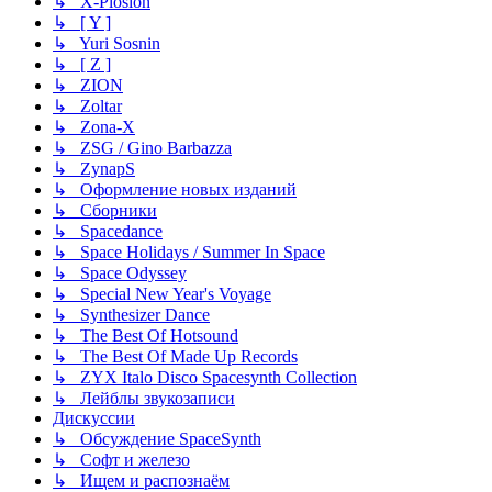
↳ X-Plosion
↳ [ Y ]
↳ Yuri Sosnin
↳ [ Z ]
↳ ZION
↳ Zoltar
↳ Zona-X
↳ ZSG / Gino Barbazza
↳ ZynapS
↳ Оформление новых изданий
↳ Сборники
↳ Spacedance
↳ Space Holidays / Summer In Space
↳ Space Odyssey
↳ Special New Year's Voyage
↳ Synthesizer Dance
↳ The Best Of Hotsound
↳ The Best Of Made Up Records
↳ ZYX Italo Disco Spacesynth Collection
↳ Лейблы звукозаписи
Дискуссии
↳ Обсуждение SpaceSynth
↳ Софт и железо
↳ Ищем и распознаём