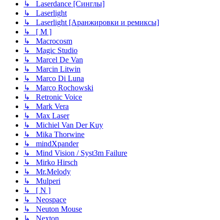
↳ Laserdance [Синглы]
↳ Laserlight
↳ Laserlight [Аранжировки и ремиксы]
↳ [ M ]
↳ Macrocosm
↳ Magic Studio
↳ Marcel De Van
↳ Marcin Litwin
↳ Marco Di Luna
↳ Marco Rochowski
↳ Retronic Voice
↳ Mark Vera
↳ Max Laser
↳ Michiel Van Der Kuy
↳ Mika Thorwine
↳ mindXpander
↳ Mind Vision / Syst3m Failure
↳ Mirko Hirsch
↳ Mr.Melody
↳ Mulperi
↳ [ N ]
↳ Neospace
↳ Neuton Mouse
↳ Nexton