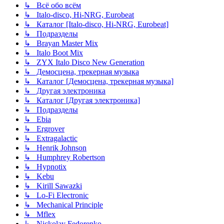
↳ Всё обо всём
↳ Italo-disco, Hi-NRG, Eurobeat
↳ Каталог [Italo-disco, Hi-NRG, Eurobeat]
↳ Подразделы
↳ Brayan Master Mix
↳ Italo Boot Mix
↳ ZYX Italo Disco New Generation
↳ Демосцена, трекерная музыка
↳ Каталог [Демосцена, трекерная музыка]
↳ Другая электроника
↳ Каталог [Другая электроника]
↳ Подразделы
↳ Ebia
↳ Ergrover
↳ Extragalactic
↳ Henrik Johnson
↳ Humphrey Robertson
↳ Hypnotix
↳ Kebu
↳ Kirill Sawazki
↳ Lo-Fi Electronic
↳ Mechanical Principle
↳ Mflex
↳ Nickolay Fedorenko