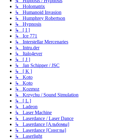
↳ Hipnosis / Hypnosis
↳ Holomatrix
↳ Humanoid Invasion
↳ Humphrey Robertson
↳ Hypnosis
↳ [ I ]
↳ Ice 771
↳ Interstellar Mercenaries
↳ Intru.der
↳ Italo4ever
↳ [ J ]
↳ Jan Schipper / JSC
↳ [ K ]
↳ Koto
↳ Koto
↳ Kozmoz
↳ Krzychu / Sound Simulation
↳ [ L ]
↳ Ladeon
↳ Laser Machine
↳ Laserdance / Laser Dance
↳ Laserdance [Альбомы]
↳ Laserdance [Синглы]
↳ Laserlight