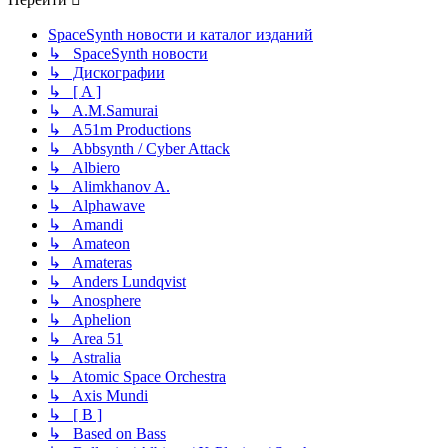
SpaceSynth новости и каталог изданий
↳ SpaceSynth новости
↳ Дискографии
↳ [ A ]
↳ A.M.Samurai
↳ A51m Productions
↳ Abbsynth / Cyber Attack
↳ Albiero
↳ Alimkhanov A.
↳ Alphawave
↳ Amandi
↳ Amateon
↳ Amateras
↳ Anders Lundqvist
↳ Anosphere
↳ Aphelion
↳ Area 51
↳ Astralia
↳ Atomic Space Orchestra
↳ Axis Mundi
↳ [ B ]
↳ Based on Bass