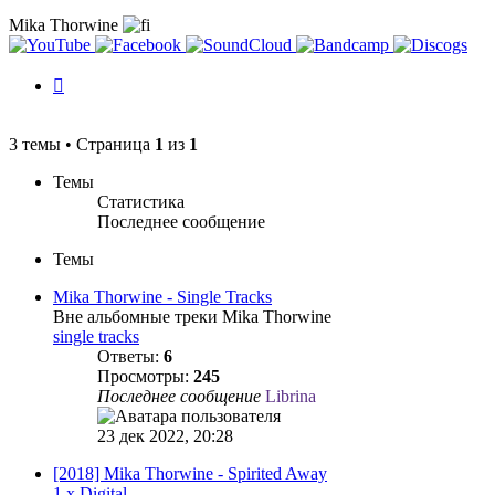
Mika Thorwine
История
изменений
3 темы • Страница
1
из
1
Темы
Статистика
Последнее сообщение
Темы
Mika Thorwine - Single Tracks
Вне альбомные треки Mika Thorwine
single tracks
Ответы:
6
Просмотры:
245
Последнее сообщение
Librina
23 дек 2022, 20:28
[2018] Mika Thorwine - Spirited Away
1 x Digital