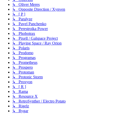
↳ Oliver Meres
↳ Opposite Direction / Xynven
↳ [ P ]
↳ Paralyze
↳ Pavel Panchenko
↳ Perestroika Power
↳ Phobotrax
↳ Pixell / Galspace Project
↳ Playing Space / Ray Orion
↳ Polaris
↳ Prodomo
↳ Programas
↳ Prometheus
↳ Prospero
↳ Protoman
↳ Protonic Storm
↳ Proxyon
↳ [ R ]
↳ Rama
↳ Resource X
↳ RetroSynther / Electro Potato
↳ Rigelz
↳ Rygar