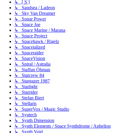
↳ [ S ]
↳ Sandsea / Ladeon
↳ Sky Van Dreamer
↳ Sonar Power
↳ Space Joe
↳ Space Marine / Marana
↳ Space Project
↳ Spacehawk / Rigelz
↳ Spaceialized
↳ Spaceraider
↳ SpaceVision
↳ Spiral / Astralia
↳ Staffan Öhman
↳ Starcrew 84
↳ Stargazer 1987
↳ Starlight
↳ Starrider
↳ Stefan Bieri
↳ Stellaris
↳ SuperVox / Magic Studio
↳ Syntech
↳ Synth Dimension
↳ Synth Elements / Space Synthdrome / Aphelion
↳ Synth Void