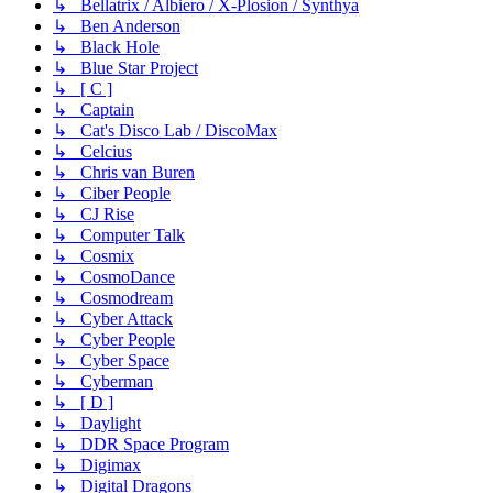
↳ Bellatrix / Albiero / X-Plosion / Synthya
↳ Ben Anderson
↳ Black Hole
↳ Blue Star Project
↳ [ C ]
↳ Captain
↳ Cat's Disco Lab / DiscoMax
↳ Celcius
↳ Chris van Buren
↳ Ciber People
↳ CJ Rise
↳ Computer Talk
↳ Cosmix
↳ CosmoDance
↳ Cosmodream
↳ Cyber Attack
↳ Cyber People
↳ Cyber Space
↳ Cyberman
↳ [ D ]
↳ Daylight
↳ DDR Space Program
↳ Digimax
↳ Digital Dragons