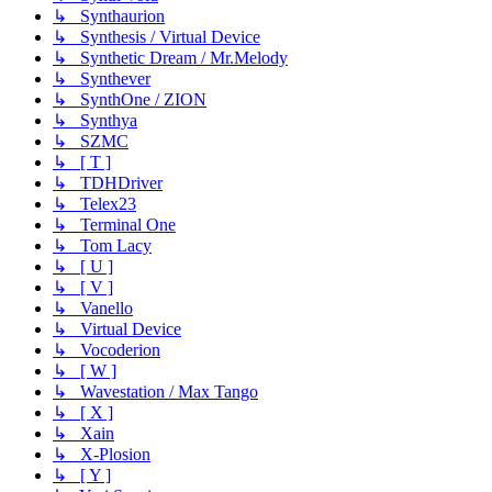
↳ Synthaurion
↳ Synthesis / Virtual Device
↳ Synthetic Dream / Mr.Melody
↳ Synthever
↳ SynthOne / ZION
↳ Synthya
↳ SZMC
↳ [ T ]
↳ TDHDriver
↳ Telex23
↳ Terminal One
↳ Tom Lacy
↳ [ U ]
↳ [ V ]
↳ Vanello
↳ Virtual Device
↳ Vocoderion
↳ [ W ]
↳ Wavestation / Max Tango
↳ [ X ]
↳ Xain
↳ X-Plosion
↳ [ Y ]