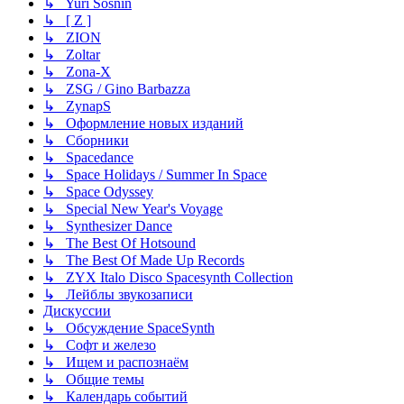
↳ Yuri Sosnin
↳ [ Z ]
↳ ZION
↳ Zoltar
↳ Zona-X
↳ ZSG / Gino Barbazza
↳ ZynapS
↳ Оформление новых изданий
↳ Сборники
↳ Spacedance
↳ Space Holidays / Summer In Space
↳ Space Odyssey
↳ Special New Year's Voyage
↳ Synthesizer Dance
↳ The Best Of Hotsound
↳ The Best Of Made Up Records
↳ ZYX Italo Disco Spacesynth Collection
↳ Лейблы звукозаписи
Дискуссии
↳ Обсуждение SpaceSynth
↳ Софт и железо
↳ Ищем и распознаём
↳ Общие темы
↳ Календарь событий