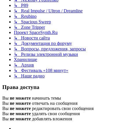
↳ P89
↳ Real Impulse / Ultron / Dreamline
↳ Reubino
↳ Spacious Sweep
↳ Zone Tripper
Проект SpaceSynth.Ru
↳ Новости сайта
↳ Документация по форуму
↳ Вопросы, предложения, запросы
↳ Релизы электронной музыки
Хранилище
↳ Архив
↳ Фестиваль «108 минут»
↳ Наше радио
Права доступа
Вы
не можете
начинать темы
Вы
не можете
отвечать на сообщения
Вы
не можете
редактировать свои сообщения
Вы
не можете
удалять свои сообщения
Вы
не можете
добавлять вложения