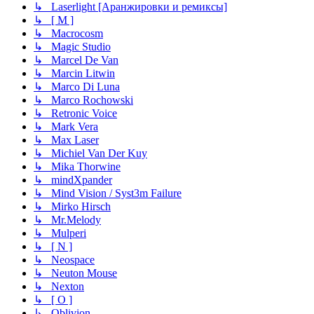
↳ Laserlight [Аранжировки и ремиксы]
↳ [ M ]
↳ Macrocosm
↳ Magic Studio
↳ Marcel De Van
↳ Marcin Litwin
↳ Marco Di Luna
↳ Marco Rochowski
↳ Retronic Voice
↳ Mark Vera
↳ Max Laser
↳ Michiel Van Der Kuy
↳ Mika Thorwine
↳ mindXpander
↳ Mind Vision / Syst3m Failure
↳ Mirko Hirsch
↳ Mr.Melody
↳ Mulperi
↳ [ N ]
↳ Neospace
↳ Neuton Mouse
↳ Nexton
↳ [ O ]
↳ Oblivion