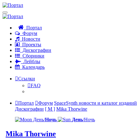
Портал
Форум
Новости
Проекты
Дискографии
Сборники
Лейблы
Календарь
Ссылки
FAQ
Портал
Форум
SpaceSynth новости и каталог изданий
Дискографии
[ M ]
Mika Thorwine
День/
Ночь
День
/Ночь
Mika Thorwine