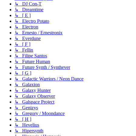
↳ DJ Con-T
↳ Dreamtime
↳ [ E ]
↳ Electro Potato
↳ Electron
↳ Ernesto / Ernestronix
↳ Everdune
↳ [ F ]
↳ Fellin
↳ Filipe Santos
↳ Future Human
↳ Future Synth / Synthever
↳ [ G ]
↳ Galactic Warriors / Neon Dance
↳ Galaxion
↳ Galaxy Hunter
↳ Galaxy Observer
↳ Galspace Project
↳ Genizys
↳ Gregory / Moondance
↳ [ H ]
↳ Hevelius
↳ Hipersynth