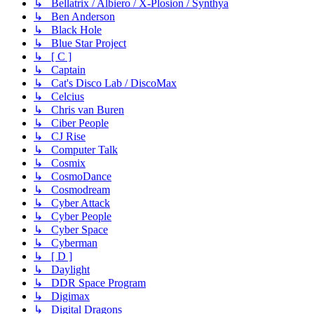
↳ Bellatrix / Albiero / X-Plosion / Synthya
↳ Ben Anderson
↳ Black Hole
↳ Blue Star Project
↳ [ C ]
↳ Captain
↳ Cat's Disco Lab / DiscoMax
↳ Celcius
↳ Chris van Buren
↳ Ciber People
↳ CJ Rise
↳ Computer Talk
↳ Cosmix
↳ CosmoDance
↳ Cosmodream
↳ Cyber Attack
↳ Cyber People
↳ Cyber Space
↳ Cyberman
↳ [ D ]
↳ Daylight
↳ DDR Space Program
↳ Digimax
↳ Digital Dragons