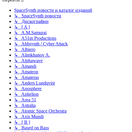
SpaceSynth новости и каталог изданий
↳ SpaceSynth новости
↳ Дискографии
↳ [ A ]
↳ A.M.Samurai
↳ A51m Productions
↳ Abbsynth / Cyber Attack
↳ Albiero
↳ Alimkhanov A.
↳ Alphawave
↳ Amandi
↳ Amateon
↳ Amateras
↳ Anders Lundqvist
↳ Anosphere
↳ Aphelion
↳ Area 51
↳ Astralia
↳ Atomic Space Orchestra
↳ Axis Mundi
↳ [ B ]
↳ Based on Bass