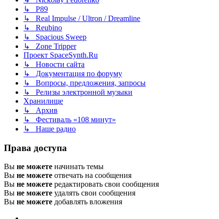
↳ P89
↳ Real Impulse / Ultron / Dreamline
↳ Reubino
↳ Spacious Sweep
↳ Zone Tripper
Проект SpaceSynth.Ru
↳ Новости сайта
↳ Документация по форуму
↳ Вопросы, предложения, запросы
↳ Релизы электронной музыки
Хранилище
↳ Архив
↳ Фестиваль «108 минут»
↳ Наше радио
Права доступа
Вы
не можете
начинать темы
Вы
не можете
отвечать на сообщения
Вы
не можете
редактировать свои сообщения
Вы
не можете
удалять свои сообщения
Вы
не можете
добавлять вложения