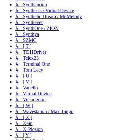
↳ Synthaurion
↳ Synthesis / Virtual Device
↳ Synthetic Dream / Mr.Melody
↳ Synthever
↳ SynthOne / ZION
↳ Synthya
↳ SZMC
↳ [ T ]
↳ TDHDriver
↳ Telex23
↳ Terminal One
↳ Tom Lacy
↳ [ U ]
↳ [ V ]
↳ Vanello
↳ Virtual Device
↳ Vocoderion
↳ [ W ]
↳ Wavestation / Max Tango
↳ [ X ]
↳ Xain
↳ X-Plosion
↳ [ Y ]