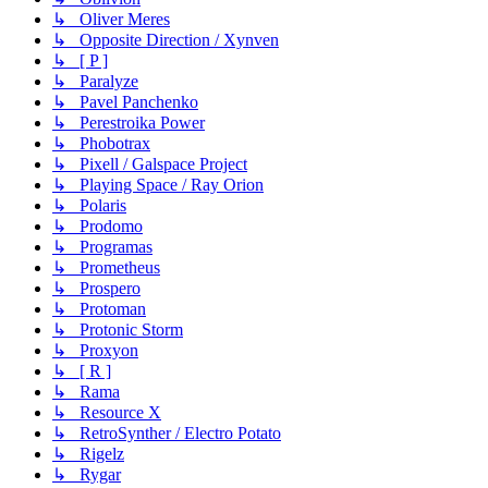
↳ Oliver Meres
↳ Opposite Direction / Xynven
↳ [ P ]
↳ Paralyze
↳ Pavel Panchenko
↳ Perestroika Power
↳ Phobotrax
↳ Pixell / Galspace Project
↳ Playing Space / Ray Orion
↳ Polaris
↳ Prodomo
↳ Programas
↳ Prometheus
↳ Prospero
↳ Protoman
↳ Protonic Storm
↳ Proxyon
↳ [ R ]
↳ Rama
↳ Resource X
↳ RetroSynther / Electro Potato
↳ Rigelz
↳ Rygar