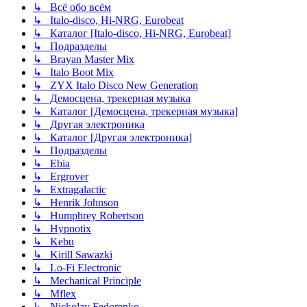
↳ Всё обо всём
↳ Italo-disco, Hi-NRG, Eurobeat
↳ Каталог [Italo-disco, Hi-NRG, Eurobeat]
↳ Подразделы
↳ Brayan Master Mix
↳ Italo Boot Mix
↳ ZYX Italo Disco New Generation
↳ Демосцена, трекерная музыка
↳ Каталог [Демосцена, трекерная музыка]
↳ Другая электроника
↳ Каталог [Другая электроника]
↳ Подразделы
↳ Ebia
↳ Ergrover
↳ Extragalactic
↳ Henrik Johnson
↳ Humphrey Robertson
↳ Hypnotix
↳ Kebu
↳ Kirill Sawazki
↳ Lo-Fi Electronic
↳ Mechanical Principle
↳ Mflex
↳ Nickolay Fedorenko