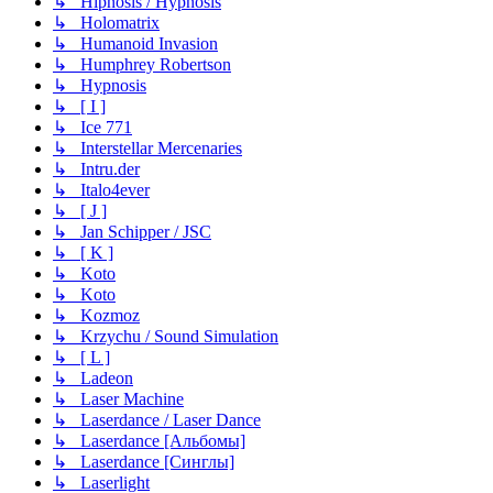
↳ Hipnosis / Hypnosis
↳ Holomatrix
↳ Humanoid Invasion
↳ Humphrey Robertson
↳ Hypnosis
↳ [ I ]
↳ Ice 771
↳ Interstellar Mercenaries
↳ Intru.der
↳ Italo4ever
↳ [ J ]
↳ Jan Schipper / JSC
↳ [ K ]
↳ Koto
↳ Koto
↳ Kozmoz
↳ Krzychu / Sound Simulation
↳ [ L ]
↳ Ladeon
↳ Laser Machine
↳ Laserdance / Laser Dance
↳ Laserdance [Альбомы]
↳ Laserdance [Синглы]
↳ Laserlight