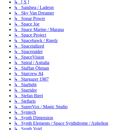
↳ [ S ]
↳ Sandsea / Ladeon
↳ Sky Van Dreamer
↳ Sonar Power
↳ Space Joe
↳ Space Marine / Marana
↳ Space Project
↳ Spacehawk / Rigelz
↳ Spaceialized
↳ Spaceraider
↳ SpaceVision
↳ Spiral / Astralia
↳ Staffan Öhman
↳ Starcrew 84
↳ Stargazer 1987
↳ Starlight
↳ Starrider
↳ Stefan Bieri
↳ Stellaris
↳ SuperVox / Magic Studio
↳ Syntech
↳ Synth Dimension
↳ Synth Elements / Space Synthdrome / Aphelion
↳ Synth Void