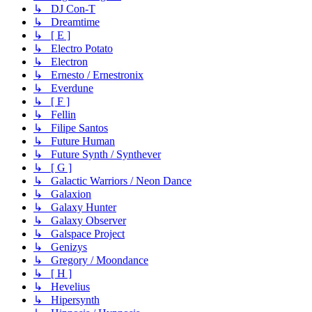
↳ DJ Con-T
↳ Dreamtime
↳ [ E ]
↳ Electro Potato
↳ Electron
↳ Ernesto / Ernestronix
↳ Everdune
↳ [ F ]
↳ Fellin
↳ Filipe Santos
↳ Future Human
↳ Future Synth / Synthever
↳ [ G ]
↳ Galactic Warriors / Neon Dance
↳ Galaxion
↳ Galaxy Hunter
↳ Galaxy Observer
↳ Galspace Project
↳ Genizys
↳ Gregory / Moondance
↳ [ H ]
↳ Hevelius
↳ Hipersynth