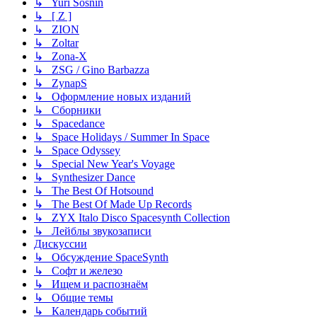
↳ Yuri Sosnin
↳ [ Z ]
↳ ZION
↳ Zoltar
↳ Zona-X
↳ ZSG / Gino Barbazza
↳ ZynapS
↳ Оформление новых изданий
↳ Сборники
↳ Spacedance
↳ Space Holidays / Summer In Space
↳ Space Odyssey
↳ Special New Year's Voyage
↳ Synthesizer Dance
↳ The Best Of Hotsound
↳ The Best Of Made Up Records
↳ ZYX Italo Disco Spacesynth Collection
↳ Лейблы звукозаписи
Дискуссии
↳ Обсуждение SpaceSynth
↳ Софт и железо
↳ Ищем и распознаём
↳ Общие темы
↳ Календарь событий