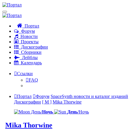
Портал
Форум
Новости
Проекты
Дискографии
Сборники
Лейблы
Календарь
Ссылки
FAQ
Портал
Форум
SpaceSynth новости и каталог изданий
Дискографии
[ M ]
Mika Thorwine
День/
Ночь
День
/Ночь
Mika Thorwine