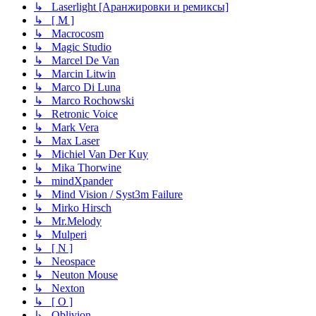
↳ Laserlight [Аранжировки и ремиксы]
↳ [ M ]
↳ Macrocosm
↳ Magic Studio
↳ Marcel De Van
↳ Marcin Litwin
↳ Marco Di Luna
↳ Marco Rochowski
↳ Retronic Voice
↳ Mark Vera
↳ Max Laser
↳ Michiel Van Der Kuy
↳ Mika Thorwine
↳ mindXpander
↳ Mind Vision / Syst3m Failure
↳ Mirko Hirsch
↳ Mr.Melody
↳ Mulperi
↳ [ N ]
↳ Neospace
↳ Neuton Mouse
↳ Nexton
↳ [ O ]
↳ Oblivion