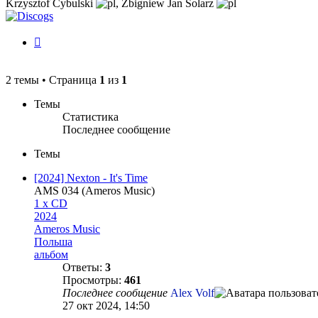
Krzysztof Cybulski
,
Zbigniew Jan Solarz
История
изменений
2 темы • Страница
1
из
1
Темы
Статистика
Последнее сообщение
Темы
[2024] Nexton - It's Time
AMS 034 (Ameros Music)
1 x CD
2024
Ameros Music
Польша
альбом
Ответы:
3
Просмотры:
461
Последнее сообщение
Alex Volf
27 окт 2024, 14:50