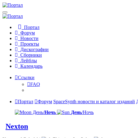
Портал
Форум
Новости
Проекты
Дискографии
Сборники
Лейблы
Календарь
Ссылки
FAQ
Портал
Форум
SpaceSynth новости и каталог изданий
День/
Ночь
День
/Ночь
Nexton