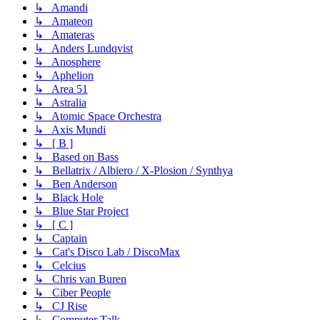
↳ Amandi
↳ Amateon
↳ Amateras
↳ Anders Lundqvist
↳ Anosphere
↳ Aphelion
↳ Area 51
↳ Astralia
↳ Atomic Space Orchestra
↳ Axis Mundi
↳ [ B ]
↳ Based on Bass
↳ Bellatrix / Albiero / X-Plosion / Synthya
↳ Ben Anderson
↳ Black Hole
↳ Blue Star Project
↳ [ C ]
↳ Captain
↳ Cat's Disco Lab / DiscoMax
↳ Celcius
↳ Chris van Buren
↳ Ciber People
↳ CJ Rise
↳ Computer Talk