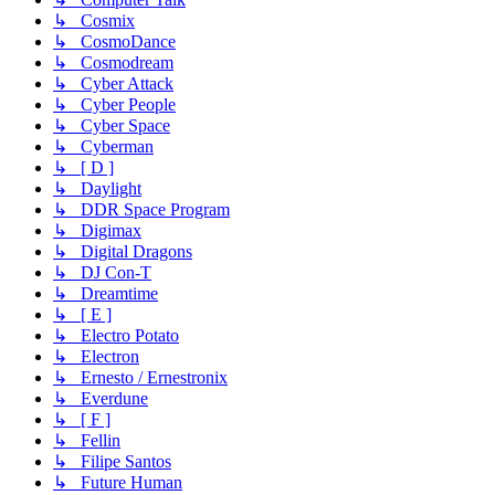
↳ Cosmix
↳ CosmoDance
↳ Cosmodream
↳ Cyber Attack
↳ Cyber People
↳ Cyber Space
↳ Cyberman
↳ [ D ]
↳ Daylight
↳ DDR Space Program
↳ Digimax
↳ Digital Dragons
↳ DJ Con-T
↳ Dreamtime
↳ [ E ]
↳ Electro Potato
↳ Electron
↳ Ernesto / Ernestronix
↳ Everdune
↳ [ F ]
↳ Fellin
↳ Filipe Santos
↳ Future Human