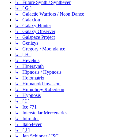
↳ Future Synth / Synthever
↳ [ G ]
↳ Galactic Warriors / Neon Dance
↳ Galaxion
↳ Galaxy Hunter
↳ Galaxy Observer
↳ Galspace Project
↳ Genizys
↳ Gregory / Moondance
↳ [ H ]
↳ Hevelius
↳ Hipersynth
↳ Hipnosis / Hypnosis
↳ Holomatrix
↳ Humanoid Invasion
↳ Humphrey Robertson
↳ Hypnosis
↳ [ I ]
↳ Ice 771
↳ Interstellar Mercenaries
↳ Intru.der
↳ Italo4ever
↳ [ J ]
↳ Jan Schipper / JSC