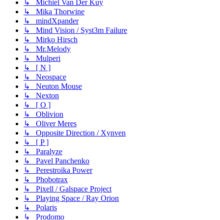
↳ Michiel Van Der Kuy
↳ Mika Thorwine
↳ mindXpander
↳ Mind Vision / Syst3m Failure
↳ Mirko Hirsch
↳ Mr.Melody
↳ Mulperi
↳ [ N ]
↳ Neospace
↳ Neuton Mouse
↳ Nexton
↳ [ O ]
↳ Oblivion
↳ Oliver Meres
↳ Opposite Direction / Xynven
↳ [ P ]
↳ Paralyze
↳ Pavel Panchenko
↳ Perestroika Power
↳ Phobotrax
↳ Pixell / Galspace Project
↳ Playing Space / Ray Orion
↳ Polaris
↳ Prodomo