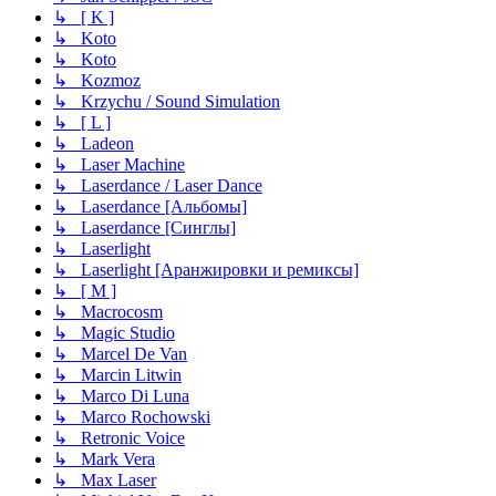
↳ [ K ]
↳ Koto
↳ Koto
↳ Kozmoz
↳ Krzychu / Sound Simulation
↳ [ L ]
↳ Ladeon
↳ Laser Machine
↳ Laserdance / Laser Dance
↳ Laserdance [Альбомы]
↳ Laserdance [Синглы]
↳ Laserlight
↳ Laserlight [Аранжировки и ремиксы]
↳ [ M ]
↳ Macrocosm
↳ Magic Studio
↳ Marcel De Van
↳ Marcin Litwin
↳ Marco Di Luna
↳ Marco Rochowski
↳ Retronic Voice
↳ Mark Vera
↳ Max Laser