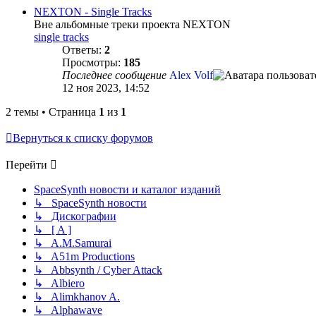
NEXTON - Single Tracks
Вне альбомные треки проекта NEXTON
single tracks
Ответы:
2
Просмотры:
185
Последнее сообщение
Alex Volf
12 ноя 2023, 14:52
2 темы • Страница
1
из
1
Вернуться к списку форумов
Перейти
SpaceSynth новости и каталог изданий
↳ SpaceSynth новости
↳ Дискографии
↳ [ A ]
↳ A.M.Samurai
↳ A51m Productions
↳ Abbsynth / Cyber Attack
↳ Albiero
↳ Alimkhanov A.
↳ Alphawave