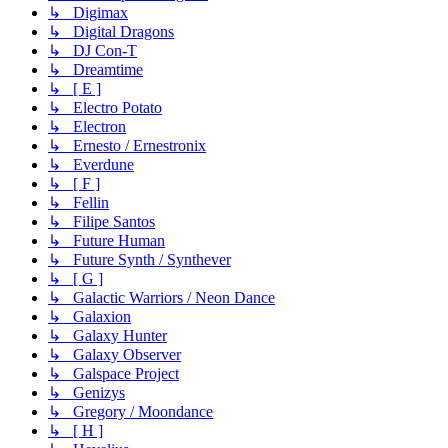
↳ Digimax
↳ Digital Dragons
↳ DJ Con-T
↳ Dreamtime
↳ [ E ]
↳ Electro Potato
↳ Electron
↳ Ernesto / Ernestronix
↳ Everdune
↳ [ F ]
↳ Fellin
↳ Filipe Santos
↳ Future Human
↳ Future Synth / Synthever
↳ [ G ]
↳ Galactic Warriors / Neon Dance
↳ Galaxion
↳ Galaxy Hunter
↳ Galaxy Observer
↳ Galspace Project
↳ Genizys
↳ Gregory / Moondance
↳ [ H ]