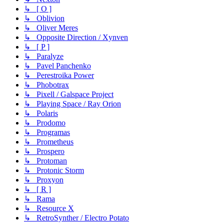
↳ [ O ]
↳ Oblivion
↳ Oliver Meres
↳ Opposite Direction / Xynven
↳ [ P ]
↳ Paralyze
↳ Pavel Panchenko
↳ Perestroika Power
↳ Phobotrax
↳ Pixell / Galspace Project
↳ Playing Space / Ray Orion
↳ Polaris
↳ Prodomo
↳ Programas
↳ Prometheus
↳ Prospero
↳ Protoman
↳ Protonic Storm
↳ Proxyon
↳ [ R ]
↳ Rama
↳ Resource X
↳ RetroSynther / Electro Potato