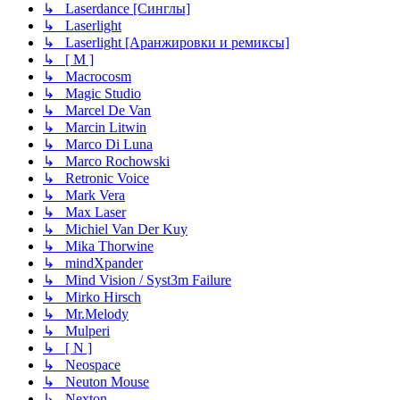
↳ Laserdance [Синглы]
↳ Laserlight
↳ Laserlight [Аранжировки и ремиксы]
↳ [ M ]
↳ Macrocosm
↳ Magic Studio
↳ Marcel De Van
↳ Marcin Litwin
↳ Marco Di Luna
↳ Marco Rochowski
↳ Retronic Voice
↳ Mark Vera
↳ Max Laser
↳ Michiel Van Der Kuy
↳ Mika Thorwine
↳ mindXpander
↳ Mind Vision / Syst3m Failure
↳ Mirko Hirsch
↳ Mr.Melody
↳ Mulperi
↳ [ N ]
↳ Neospace
↳ Neuton Mouse
↳ Nexton