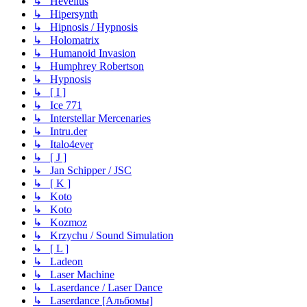
↳ Hevelius
↳ Hipersynth
↳ Hipnosis / Hypnosis
↳ Holomatrix
↳ Humanoid Invasion
↳ Humphrey Robertson
↳ Hypnosis
↳ [ I ]
↳ Ice 771
↳ Interstellar Mercenaries
↳ Intru.der
↳ Italo4ever
↳ [ J ]
↳ Jan Schipper / JSC
↳ [ K ]
↳ Koto
↳ Koto
↳ Kozmoz
↳ Krzychu / Sound Simulation
↳ [ L ]
↳ Ladeon
↳ Laser Machine
↳ Laserdance / Laser Dance
↳ Laserdance [Альбомы]