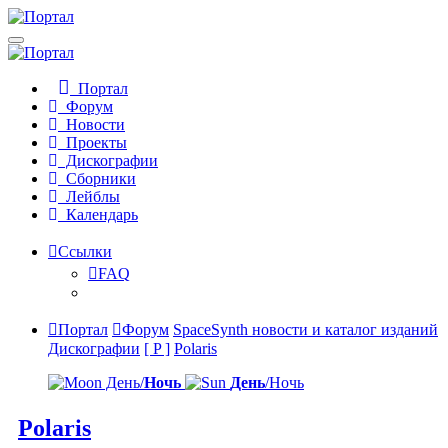
Портал
Форум
Новости
Проекты
Дискографии
Сборники
Лейблы
Календарь
Ссылки
FAQ
Портал
Форум
SpaceSynth новости и каталог изданий
Дискографии
[ P ]
Polaris
День/
Ночь
День
/Ночь
Polaris