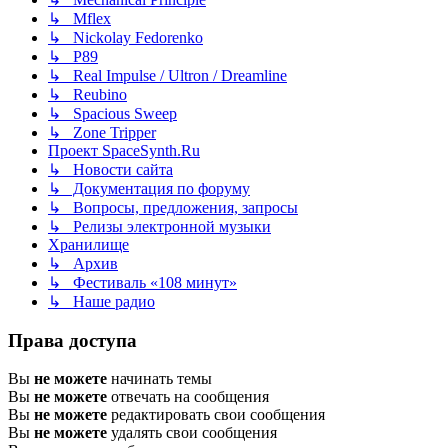
↳ Mflex
↳ Nickolay Fedorenko
↳ P89
↳ Real Impulse / Ultron / Dreamline
↳ Reubino
↳ Spacious Sweep
↳ Zone Tripper
Проект SpaceSynth.Ru
↳ Новости сайта
↳ Документация по форуму
↳ Вопросы, предложения, запросы
↳ Релизы электронной музыки
Хранилище
↳ Архив
↳ Фестиваль «108 минут»
↳ Наше радио
Права доступа
Вы
не можете
начинать темы
Вы
не можете
отвечать на сообщения
Вы
не можете
редактировать свои сообщения
Вы
не можете
удалять свои сообщения