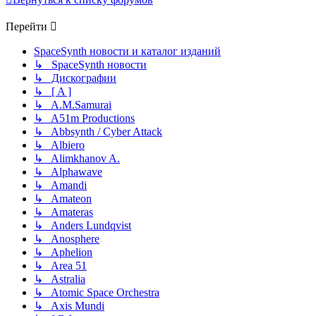
Перейти
SpaceSynth новости и каталог изданий
↳ SpaceSynth новости
↳ Дискографии
↳ [ A ]
↳ A.M.Samurai
↳ A51m Productions
↳ Abbsynth / Cyber Attack
↳ Albiero
↳ Alimkhanov A.
↳ Alphawave
↳ Amandi
↳ Amateon
↳ Amateras
↳ Anders Lundqvist
↳ Anosphere
↳ Aphelion
↳ Area 51
↳ Astralia
↳ Atomic Space Orchestra
↳ Axis Mundi