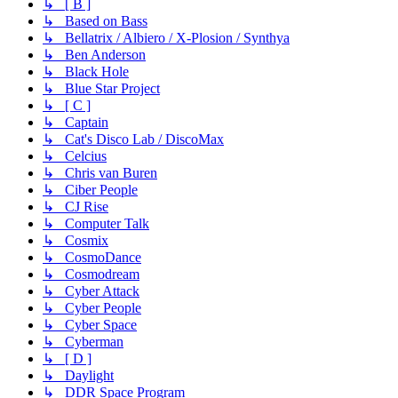
↳ [ B ]
↳ Based on Bass
↳ Bellatrix / Albiero / X-Plosion / Synthya
↳ Ben Anderson
↳ Black Hole
↳ Blue Star Project
↳ [ C ]
↳ Captain
↳ Cat's Disco Lab / DiscoMax
↳ Celcius
↳ Chris van Buren
↳ Ciber People
↳ CJ Rise
↳ Computer Talk
↳ Cosmix
↳ CosmoDance
↳ Cosmodream
↳ Cyber Attack
↳ Cyber People
↳ Cyber Space
↳ Cyberman
↳ [ D ]
↳ Daylight
↳ DDR Space Program