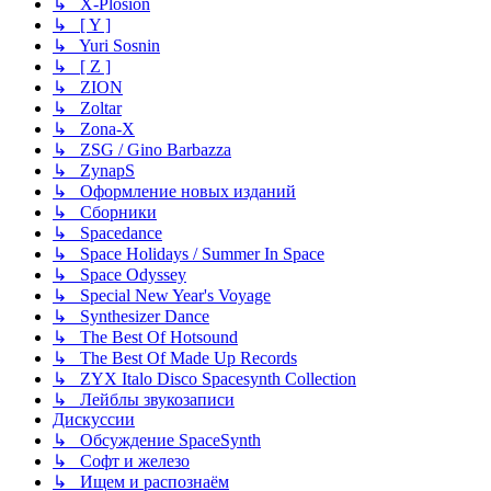
↳ X-Plosion
↳ [ Y ]
↳ Yuri Sosnin
↳ [ Z ]
↳ ZION
↳ Zoltar
↳ Zona-X
↳ ZSG / Gino Barbazza
↳ ZynapS
↳ Оформление новых изданий
↳ Сборники
↳ Spacedance
↳ Space Holidays / Summer In Space
↳ Space Odyssey
↳ Special New Year's Voyage
↳ Synthesizer Dance
↳ The Best Of Hotsound
↳ The Best Of Made Up Records
↳ ZYX Italo Disco Spacesynth Collection
↳ Лейблы звукозаписи
Дискуссии
↳ Обсуждение SpaceSynth
↳ Софт и железо
↳ Ищем и распознаём