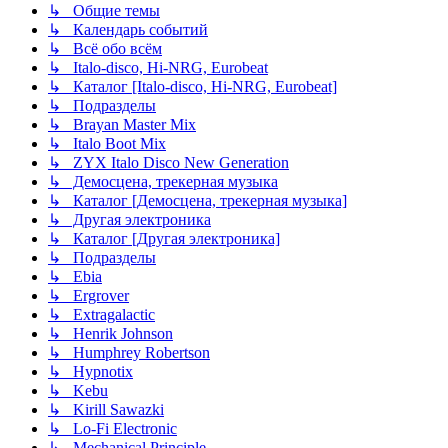
↳ Общие темы
↳ Календарь событий
↳ Всё обо всём
↳ Italo-disco, Hi-NRG, Eurobeat
↳ Каталог [Italo-disco, Hi-NRG, Eurobeat]
↳ Подразделы
↳ Brayan Master Mix
↳ Italo Boot Mix
↳ ZYX Italo Disco New Generation
↳ Демосцена, трекерная музыка
↳ Каталог [Демосцена, трекерная музыка]
↳ Другая электроника
↳ Каталог [Другая электроника]
↳ Подразделы
↳ Ebia
↳ Ergrover
↳ Extragalactic
↳ Henrik Johnson
↳ Humphrey Robertson
↳ Hypnotix
↳ Kebu
↳ Kirill Sawazki
↳ Lo-Fi Electronic
↳ Mechanical Principle