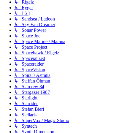
↳ Rigelz
↳ Rygar
↳ [ S ]
↳ Sandsea / Ladeon
↳ Sky Van Dreamer
↳ Sonar Power
↳ Space Joe
↳ Space Marine / Marana
↳ Space Project
↳ Spacehawk / Rigelz
↳ Spaceialized
↳ Spaceraider
↳ SpaceVision
↳ Spiral / Astralia
↳ Staffan Öhman
↳ Starcrew 84
↳ Stargazer 1987
↳ Starlight
↳ Starrider
↳ Stefan Bieri
↳ Stellaris
↳ SuperVox / Magic Studio
↳ Syntech
↳ Synth Dimension