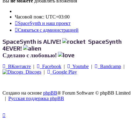
Вы
не можете
добавлять вложения
Часовой пояс:
UTC+03:00
SpaceSynth и наш проект
Связаться с администрацией
SpaceSynth is ALIVE!
SpaceSynth
4EVER!
Сделано с любовью!
ВКонтакте
|
Facebook
|
Youtube
|
Bandcamp
|
Discogs
|
Google Play
Создано на основе
phpBB
® Forum Software © phpBB Limited
|
Русская поддержка phpBB