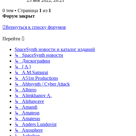
23 янв 2022, 20:21
0 тем • Страница
1
из
1
Форум закрыт
Вернуться к списку форумов
Перейти
SpaceSynth новости и каталог изданий
↳ SpaceSynth новости
↳ Дискографии
↳ [ A ]
↳ A.M.Samurai
↳ A51m Productions
↳ Abbsynth / Cyber Attack
↳ Albiero
↳ Alimkhanov A.
↳ Alphawave
↳ Amandi
↳ Amateon
↳ Amateras
↳ Anders Lundqvist
↳ Anosphere
↳ Aphelion