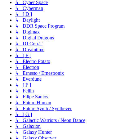
↳ Cyber Space
↳ Cyberman
↳ [ D ]
↳ Daylight
↳ DDR Space Program
↳ Digimax
↳ Digital Dragons
↳ DJ Con-T
↳ Dreamtime
↳ [ E ]
↳ Electro Potato
↳ Electron
↳ Ernesto / Ernestronix
↳ Everdune
↳ [ F ]
↳ Fellin
↳ Filipe Santos
↳ Future Human
↳ Future Synth / Synthever
↳ [ G ]
↳ Galactic Warriors / Neon Dance
↳ Galaxion
↳ Galaxy Hunter
↳ Galaxy Observer