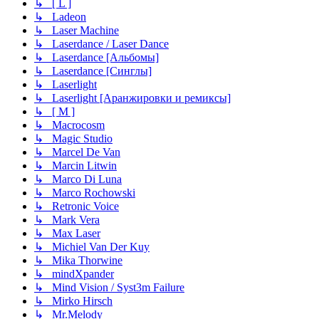
↳ [ L ]
↳ Ladeon
↳ Laser Machine
↳ Laserdance / Laser Dance
↳ Laserdance [Альбомы]
↳ Laserdance [Синглы]
↳ Laserlight
↳ Laserlight [Аранжировки и ремиксы]
↳ [ M ]
↳ Macrocosm
↳ Magic Studio
↳ Marcel De Van
↳ Marcin Litwin
↳ Marco Di Luna
↳ Marco Rochowski
↳ Retronic Voice
↳ Mark Vera
↳ Max Laser
↳ Michiel Van Der Kuy
↳ Mika Thorwine
↳ mindXpander
↳ Mind Vision / Syst3m Failure
↳ Mirko Hirsch
↳ Mr.Melody