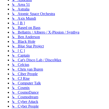
↳ Area 51
↳ Astralia
↳ Atomic Space Orchestra
↳ Axis Mundi
↳ [ B ]
↳ Based on Bass
↳ Bellatrix / Albiero / X-Plosion / Synthya
↳ Ben Anderson
↳ Black Hole
↳ Blue Star Project
↳ [ C ]
↳ Captain
↳ Cat's Disco Lab / DiscoMax
↳ Celcius
↳ Chris van Buren
↳ Ciber People
↳ CJ Rise
↳ Computer Talk
↳ Cosmix
↳ CosmoDance
↳ Cosmodream
↳ Cyber Attack
↳ Cyber People