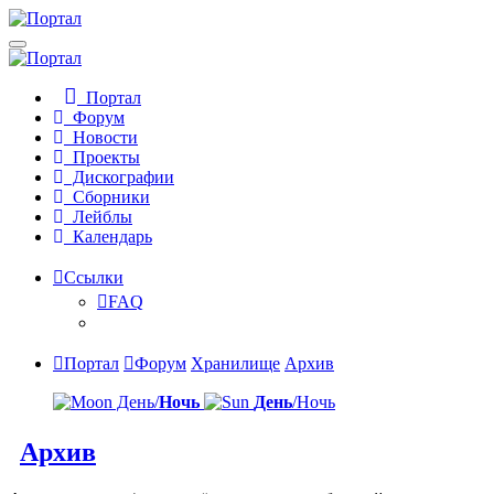
Портал
Форум
Новости
Проекты
Дискографии
Сборники
Лейблы
Календарь
Ссылки
FAQ
Портал
Форум
Хранилище
Архив
День/
Ночь
День
/Ночь
Архив