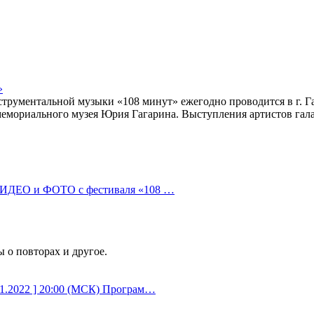
»
рументальной музыки «108 минут» ежегодно проводится в г. Гаг
мориального музея Юрия Гагарина. Выступления артистов гала-
ВИДЕО и ФОТО с фестиваля «108 …
 о повторах и другое.
01.2022 ] 20:00 (МСК) Програм…