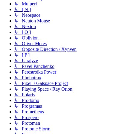
↳ Mulperi
↳ [ N ]
↳ Neospace
↳ Neuton Mouse
↳ Nexton
↳ [ O ]
↳ Oblivion
↳ Oliver Meres
↳ Opposite Direction / Xynven
↳ [ P ]
↳ Paralyze
↳ Pavel Panchenko
↳ Perestroika Power
↳ Phobotrax
↳ Pixell / Galspace Project
↳ Playing Space / Ray Orion
↳ Polaris
↳ Prodomo
↳ Programas
↳ Prometheus
↳ Prospero
↳ Protoman
↳ Protonic Storm