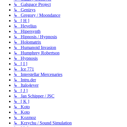
↳ Galspace Project
↳ Genizys
↳ Gregory / Moondance
↳ [ H ]
↳ Hevelius
↳ Hipersynth
↳ Hipnosis / Hypnosis
↳ Holomatrix
↳ Humanoid Invasion
↳ Humphrey Robertson
↳ Hypnosis
↳ [ I ]
↳ Ice 771
↳ Interstellar Mercenaries
↳ Intru.der
↳ Italo4ever
↳ [ J ]
↳ Jan Schipper / JSC
↳ [ K ]
↳ Koto
↳ Koto
↳ Kozmoz
↳ Krzychu / Sound Simulation