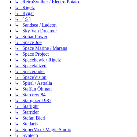
↳ RetroSynther / Electro Potato
↳ Rigelz
↳ Rygar
↳ [ S ]
↳ Sandsea / Ladeon
↳ Sky Van Dreamer
↳ Sonar Power
↳ Space Joe
↳ Space Marine / Marana
↳ Space Project
↳ Spacehawk / Rigelz
↳ Spaceialized
↳ Spaceraider
↳ SpaceVision
↳ Spiral / Astralia
↳ Staffan Öhman
↳ Starcrew 84
↳ Stargazer 1987
↳ Starlight
↳ Starrider
↳ Stefan Bieri
↳ Stellaris
↳ SuperVox / Magic Studio
↳ Syntech