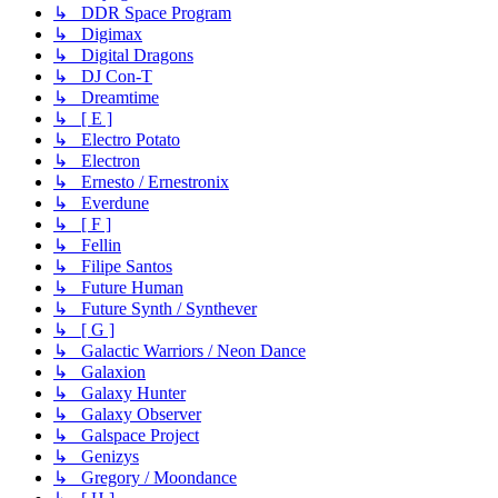
↳ DDR Space Program
↳ Digimax
↳ Digital Dragons
↳ DJ Con-T
↳ Dreamtime
↳ [ E ]
↳ Electro Potato
↳ Electron
↳ Ernesto / Ernestronix
↳ Everdune
↳ [ F ]
↳ Fellin
↳ Filipe Santos
↳ Future Human
↳ Future Synth / Synthever
↳ [ G ]
↳ Galactic Warriors / Neon Dance
↳ Galaxion
↳ Galaxy Hunter
↳ Galaxy Observer
↳ Galspace Project
↳ Genizys
↳ Gregory / Moondance