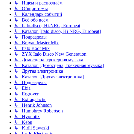
↳ Ищем и распознаём
↳ Общие темы
↳ Календарь событий
↳ Всё обо всём
↳ Italo-disco, Hi-NRG, Eurobeat
↳ Каталог [Italo-disco, Hi-NRG, Eurobeat]
↳ Подразделы
↳ Brayan Master Mix
↳ Italo Boot Mix
↳ ZYX Italo Disco New Generation
↳ Демосцена, трекерная музыка
↳ Каталог [Демосцена, трекерная музыка]
↳ Другая электроника
↳ Каталог [Другая электроника]
↳ Подразделы
↳ Ebia
↳ Ergrover
↳ Extragalactic
↳ Henrik Johnson
↳ Humphrey Robertson
↳ Hypnotix
↳ Kebu
↳ Kirill Sawazki
↳ Lo-Fi Electronic