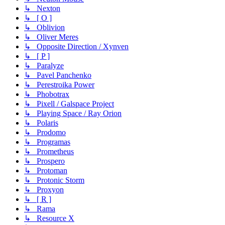
↳ Nexton
↳ [ O ]
↳ Oblivion
↳ Oliver Meres
↳ Opposite Direction / Xynven
↳ [ P ]
↳ Paralyze
↳ Pavel Panchenko
↳ Perestroika Power
↳ Phobotrax
↳ Pixell / Galspace Project
↳ Playing Space / Ray Orion
↳ Polaris
↳ Prodomo
↳ Programas
↳ Prometheus
↳ Prospero
↳ Protoman
↳ Protonic Storm
↳ Proxyon
↳ [ R ]
↳ Rama
↳ Resource X