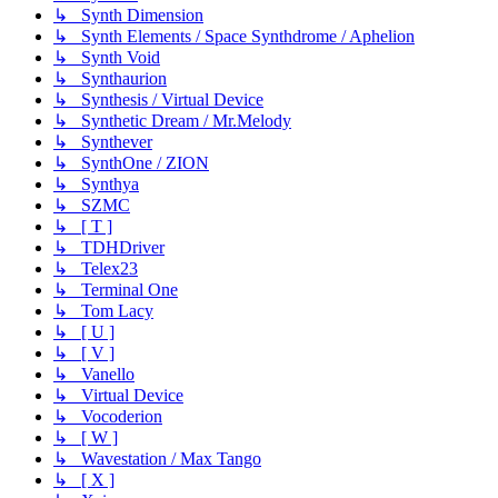
↳ Synth Dimension
↳ Synth Elements / Space Synthdrome / Aphelion
↳ Synth Void
↳ Synthaurion
↳ Synthesis / Virtual Device
↳ Synthetic Dream / Mr.Melody
↳ Synthever
↳ SynthOne / ZION
↳ Synthya
↳ SZMC
↳ [ T ]
↳ TDHDriver
↳ Telex23
↳ Terminal One
↳ Tom Lacy
↳ [ U ]
↳ [ V ]
↳ Vanello
↳ Virtual Device
↳ Vocoderion
↳ [ W ]
↳ Wavestation / Max Tango
↳ [ X ]