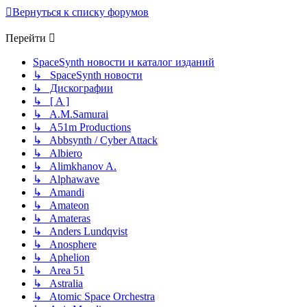
Вернуться к списку форумов
Перейти
SpaceSynth новости и каталог изданий
↳ SpaceSynth новости
↳ Дискографии
↳ [ A ]
↳ A.M.Samurai
↳ A51m Productions
↳ Abbsynth / Cyber Attack
↳ Albiero
↳ Alimkhanov A.
↳ Alphawave
↳ Amandi
↳ Amateon
↳ Amateras
↳ Anders Lundqvist
↳ Anosphere
↳ Aphelion
↳ Area 51
↳ Astralia
↳ Atomic Space Orchestra