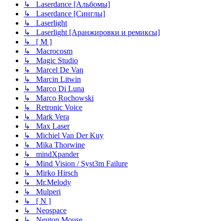
↳ Laserdance [Альбомы]
↳ Laserdance [Синглы]
↳ Laserlight
↳ Laserlight [Аранжировки и ремиксы]
↳ [ M ]
↳ Macrocosm
↳ Magic Studio
↳ Marcel De Van
↳ Marcin Litwin
↳ Marco Di Luna
↳ Marco Rochowski
↳ Retronic Voice
↳ Mark Vera
↳ Max Laser
↳ Michiel Van Der Kuy
↳ Mika Thorwine
↳ mindXpander
↳ Mind Vision / Syst3m Failure
↳ Mirko Hirsch
↳ Mr.Melody
↳ Mulperi
↳ [ N ]
↳ Neospace
↳ Neuton Mouse