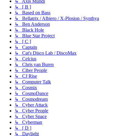
↳ Axis Mundi
↳ [ B ]
↳ Based on Bass
↳ Bellatrix / Albiero / X-Plosion / Synthya
↳ Ben Anderson
↳ Black Hole
↳ Blue Star Project
↳ [ C ]
↳ Captain
↳ Cat's Disco Lab / DiscoMax
↳ Celcius
↳ Chris van Buren
↳ Ciber People
↳ CJ Rise
↳ Computer Talk
↳ Cosmix
↳ CosmoDance
↳ Cosmodream
↳ Cyber Attack
↳ Cyber People
↳ Cyber Space
↳ Cyberman
↳ [ D ]
↳ Daylight