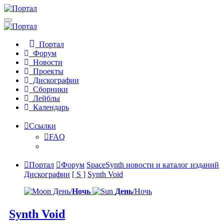
Портал
Форум
Новости
Проекты
Дискографии
Сборники
Лейблы
Календарь
Ссылки
FAQ
Портал
Форум
SpaceSynth новости и каталог изданий
Дискографии
[ S ]
Synth Void
День/
Ночь
День
/Ночь
Synth Void