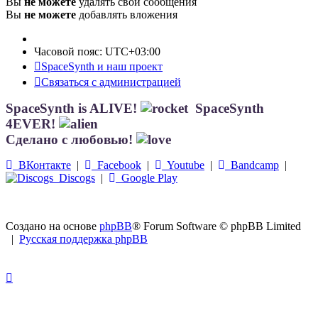
Вы
не можете
удалять свои сообщения
Вы
не можете
добавлять вложения
Часовой пояс:
UTC+03:00
SpaceSynth и наш проект
Связаться с администрацией
SpaceSynth is ALIVE!
SpaceSynth
4EVER!
Сделано с любовью!
ВКонтакте
|
Facebook
|
Youtube
|
Bandcamp
|
Discogs
|
Google Play
Создано на основе
phpBB
® Forum Software © phpBB Limited
|
Русская поддержка phpBB