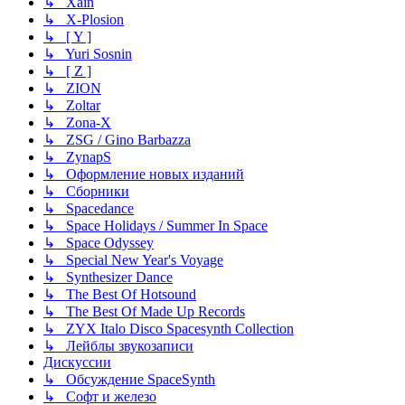
↳ Xain
↳ X-Plosion
↳ [ Y ]
↳ Yuri Sosnin
↳ [ Z ]
↳ ZION
↳ Zoltar
↳ Zona-X
↳ ZSG / Gino Barbazza
↳ ZynapS
↳ Оформление новых изданий
↳ Сборники
↳ Spacedance
↳ Space Holidays / Summer In Space
↳ Space Odyssey
↳ Special New Year's Voyage
↳ Synthesizer Dance
↳ The Best Of Hotsound
↳ The Best Of Made Up Records
↳ ZYX Italo Disco Spacesynth Collection
↳ Лейблы звукозаписи
Дискуссии
↳ Обсуждение SpaceSynth
↳ Софт и железо