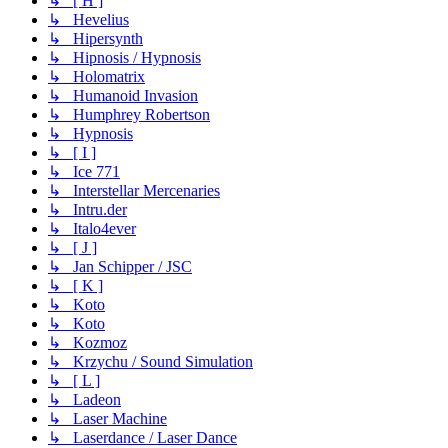
↳ [ H ]
↳ Hevelius
↳ Hipersynth
↳ Hipnosis / Hypnosis
↳ Holomatrix
↳ Humanoid Invasion
↳ Humphrey Robertson
↳ Hypnosis
↳ [ I ]
↳ Ice 771
↳ Interstellar Mercenaries
↳ Intru.der
↳ Italo4ever
↳ [ J ]
↳ Jan Schipper / JSC
↳ [ K ]
↳ Koto
↳ Koto
↳ Kozmoz
↳ Krzychu / Sound Simulation
↳ [ L ]
↳ Ladeon
↳ Laser Machine
↳ Laserdance / Laser Dance