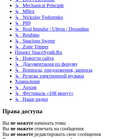
↳ Mechanical Principle
↳ Mflex
↳ Nickolay Fedorenko
↳ P89
↳ Real Impulse / Ultron / Dreamline
↳ Reubino
↳ Spacious Sweep
↳ Zone Tripper
Проект SpaceSynth.Ru
↳ Новости сайта
↳ Документация по форуму
↳ Вопросы, предложения, запросы
↳ Релизы электронной музыки
Хранилище
↳ Архив
↳ Фестиваль «108 минут»
↳ Наше радио
Права доступа
Вы
не можете
начинать темы
Вы
не можете
отвечать на сообщения
Вы
не можете
редактировать свои сообщения