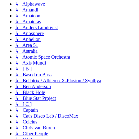
↳ Alphawave
↳ Amandi
↳ Amateon
↳ Amateras
↳ Anders Lundqvist
↳ Anosphere
↳ Aphelion
↳ Area 51
↳ Astralia
↳ Atomic Space Orchestra
↳ Axis Mundi
↳ [ B ]
↳ Based on Bass
↳ Bellatrix / Albiero / X-Plosion / Synthya
↳ Ben Anderson
↳ Black Hole
↳ Blue Star Project
↳ [ C ]
↳ Captain
↳ Cat's Disco Lab / DiscoMax
↳ Celcius
↳ Chris van Buren
↳ Ciber People