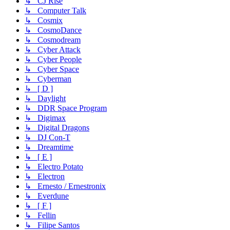
↳ CJ Rise
↳ Computer Talk
↳ Cosmix
↳ CosmoDance
↳ Cosmodream
↳ Cyber Attack
↳ Cyber People
↳ Cyber Space
↳ Cyberman
↳ [ D ]
↳ Daylight
↳ DDR Space Program
↳ Digimax
↳ Digital Dragons
↳ DJ Con-T
↳ Dreamtime
↳ [ E ]
↳ Electro Potato
↳ Electron
↳ Ernesto / Ernestronix
↳ Everdune
↳ [ F ]
↳ Fellin
↳ Filipe Santos