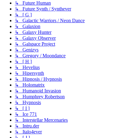
↳ Future Human
↳ Future Synth / Synthever
↳ [ G ]
↳ Galactic Warriors / Neon Dance
↳ Galaxion
↳ Galaxy Hunter
↳ Galaxy Observer
↳ Galspace Project
↳ Genizys
↳ Gregory / Moondance
↳ [ H ]
↳ Hevelius
↳ Hipersynth
↳ Hipnosis / Hypnosis
↳ Holomatrix
↳ Humanoid Invasion
↳ Humphrey Robertson
↳ Hypnosis
↳ [ I ]
↳ Ice 771
↳ Interstellar Mercenaries
↳ Intru.der
↳ Italo4ever
↳ [ J ]