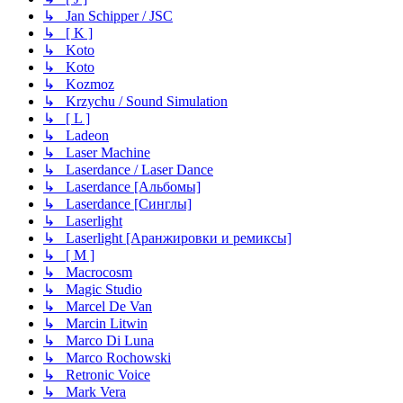
↳ Jan Schipper / JSC
↳ [ K ]
↳ Koto
↳ Koto
↳ Kozmoz
↳ Krzychu / Sound Simulation
↳ [ L ]
↳ Ladeon
↳ Laser Machine
↳ Laserdance / Laser Dance
↳ Laserdance [Альбомы]
↳ Laserdance [Синглы]
↳ Laserlight
↳ Laserlight [Аранжировки и ремиксы]
↳ [ M ]
↳ Macrocosm
↳ Magic Studio
↳ Marcel De Van
↳ Marcin Litwin
↳ Marco Di Luna
↳ Marco Rochowski
↳ Retronic Voice
↳ Mark Vera