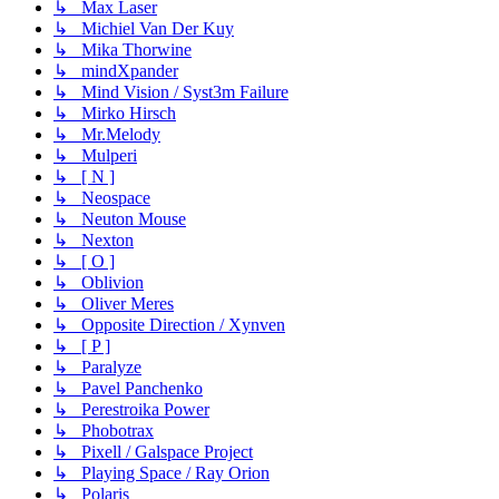
↳ Max Laser
↳ Michiel Van Der Kuy
↳ Mika Thorwine
↳ mindXpander
↳ Mind Vision / Syst3m Failure
↳ Mirko Hirsch
↳ Mr.Melody
↳ Mulperi
↳ [ N ]
↳ Neospace
↳ Neuton Mouse
↳ Nexton
↳ [ O ]
↳ Oblivion
↳ Oliver Meres
↳ Opposite Direction / Xynven
↳ [ P ]
↳ Paralyze
↳ Pavel Panchenko
↳ Perestroika Power
↳ Phobotrax
↳ Pixell / Galspace Project
↳ Playing Space / Ray Orion
↳ Polaris