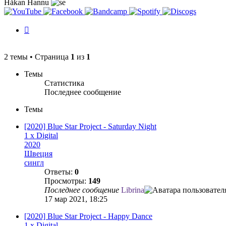
Håkan Hannu
История
изменений
2 темы • Страница
1
из
1
Темы
Статистика
Последнее сообщение
Темы
[2020] Blue Star Project - Saturday Night
1 x Digital
2020
Швеция
сингл
Ответы:
0
Просмотры:
149
Последнее сообщение
Librina
17 мар 2021, 18:25
[2020] Blue Star Project - Happy Dance
1 x Digital