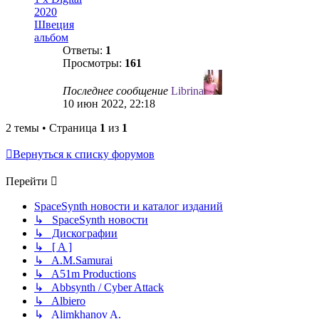
2020
Швеция
альбом
Ответы:
1
Просмотры:
161
Последнее сообщение
Librina
10 июн 2022, 22:18
2 темы • Страница
1
из
1
Вернуться к списку форумов
Перейти
SpaceSynth новости и каталог изданий
↳ SpaceSynth новости
↳ Дискографии
↳ [ A ]
↳ A.M.Samurai
↳ A51m Productions
↳ Abbsynth / Cyber Attack
↳ Albiero
↳ Alimkhanov A.