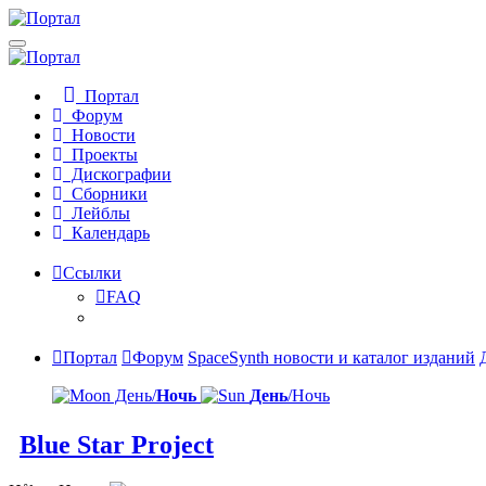
Портал
Форум
Новости
Проекты
Дискографии
Сборники
Лейблы
Календарь
Ссылки
FAQ
Портал
Форум
SpaceSynth новости и каталог изданий
День/
Ночь
День
/Ночь
Blue Star Project