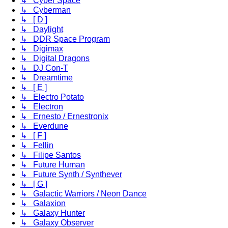
↳ Cyber Space
↳ Cyberman
↳ [ D ]
↳ Daylight
↳ DDR Space Program
↳ Digimax
↳ Digital Dragons
↳ DJ Con-T
↳ Dreamtime
↳ [ E ]
↳ Electro Potato
↳ Electron
↳ Ernesto / Ernestronix
↳ Everdune
↳ [ F ]
↳ Fellin
↳ Filipe Santos
↳ Future Human
↳ Future Synth / Synthever
↳ [ G ]
↳ Galactic Warriors / Neon Dance
↳ Galaxion
↳ Galaxy Hunter
↳ Galaxy Observer