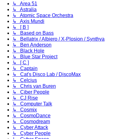
↳ Area 51
↳ Astralia
↳ Atomic Space Orchestra
↳ Axis Mundi
↳ [ B ]
↳ Based on Bass
↳ Bellatrix / Albiero / X-Plosion / Synthya
↳ Ben Anderson
↳ Black Hole
↳ Blue Star Project
↳ [ C ]
↳ Captain
↳ Cat's Disco Lab / DiscoMax
↳ Celcius
↳ Chris van Buren
↳ Ciber People
↳ CJ Rise
↳ Computer Talk
↳ Cosmix
↳ CosmoDance
↳ Cosmodream
↳ Cyber Attack
↳ Cyber People