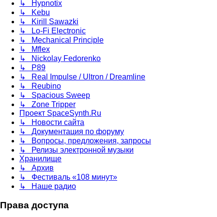
↳ Hypnotix
↳ Kebu
↳ Kirill Sawazki
↳ Lo-Fi Electronic
↳ Mechanical Principle
↳ Mflex
↳ Nickolay Fedorenko
↳ P89
↳ Real Impulse / Ultron / Dreamline
↳ Reubino
↳ Spacious Sweep
↳ Zone Tripper
Проект SpaceSynth.Ru
↳ Новости сайта
↳ Документация по форуму
↳ Вопросы, предложения, запросы
↳ Релизы электронной музыки
Хранилище
↳ Архив
↳ Фестиваль «108 минут»
↳ Наше радио
Права доступа