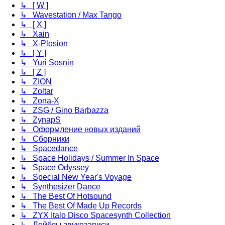
↳ [ W ]
↳ Wavestation / Max Tango
↳ [ X ]
↳ Xain
↳ X-Plosion
↳ [ Y ]
↳ Yuri Sosnin
↳ [ Z ]
↳ ZION
↳ Zoltar
↳ Zona-X
↳ ZSG / Gino Barbazza
↳ ZynapS
↳ Оформление новых изданий
↳ Сборники
↳ Spacedance
↳ Space Holidays / Summer In Space
↳ Space Odyssey
↳ Special New Year's Voyage
↳ Synthesizer Dance
↳ The Best Of Hotsound
↳ The Best Of Made Up Records
↳ ZYX Italo Disco Spacesynth Collection
↳ Лейблы звукозаписи