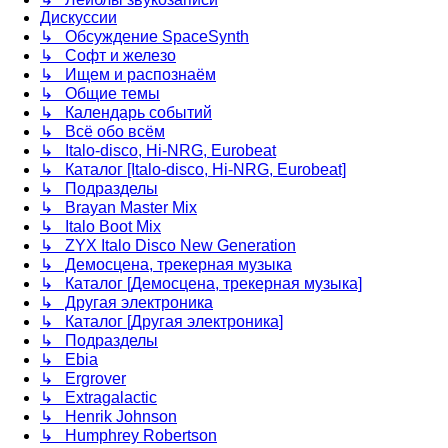
Дискуссии
↳ Обсуждение SpaceSynth
↳ Софт и железо
↳ Ищем и распознаём
↳ Общие темы
↳ Календарь событий
↳ Всё обо всём
↳ Italo-disco, Hi-NRG, Eurobeat
↳ Каталог [Italo-disco, Hi-NRG, Eurobeat]
↳ Подразделы
↳ Brayan Master Mix
↳ Italo Boot Mix
↳ ZYX Italo Disco New Generation
↳ Демосцена, трекерная музыка
↳ Каталог [Демосцена, трекерная музыка]
↳ Другая электроника
↳ Каталог [Другая электроника]
↳ Подразделы
↳ Ebia
↳ Ergrover
↳ Extragalactic
↳ Henrik Johnson
↳ Humphrey Robertson