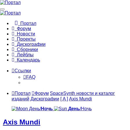
Портал
Форум
Новости
Проекты
Дискографии
Сборники
Лейблы
Календарь
Ссылки
FAQ
Портал
Форум
SpaceSynth новости и каталог
изданий
Дискографии
[ A ]
Axis Mundi
День/
Ночь
День
/Ночь
Axis Mundi