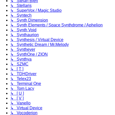
↳ Stefan Bieri
↳ Stellaris
↳ SuperVox / Magic Studio
↳ Syntech
↳ Synth Dimension
↳ Synth Elements / Space Synthdrome / Aphelion
↳ Synth Void
↳ Synthaurion
↳ Synthesis / Virtual Device
↳ Synthetic Dream / Mr.Melody
↳ Synthever
↳ SynthOne / ZION
↳ Synthya
↳ SZMC
↳ [ T ]
↳ TDHDriver
↳ Telex23
↳ Terminal One
↳ Tom Lacy
↳ [ U ]
↳ [ V ]
↳ Vanello
↳ Virtual Device
↳ Vocoderion