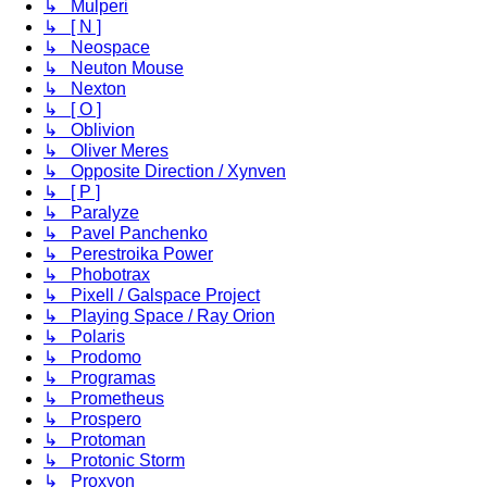
↳ Mulperi
↳ [ N ]
↳ Neospace
↳ Neuton Mouse
↳ Nexton
↳ [ O ]
↳ Oblivion
↳ Oliver Meres
↳ Opposite Direction / Xynven
↳ [ P ]
↳ Paralyze
↳ Pavel Panchenko
↳ Perestroika Power
↳ Phobotrax
↳ Pixell / Galspace Project
↳ Playing Space / Ray Orion
↳ Polaris
↳ Prodomo
↳ Programas
↳ Prometheus
↳ Prospero
↳ Protoman
↳ Protonic Storm
↳ Proxyon