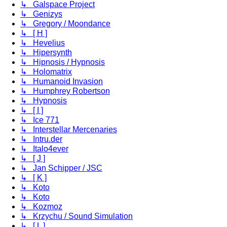
↳ Galspace Project
↳ Genizys
↳ Gregory / Moondance
↳ [ H ]
↳ Hevelius
↳ Hipersynth
↳ Hipnosis / Hypnosis
↳ Holomatrix
↳ Humanoid Invasion
↳ Humphrey Robertson
↳ Hypnosis
↳ [ I ]
↳ Ice 771
↳ Interstellar Mercenaries
↳ Intru.der
↳ Italo4ever
↳ [ J ]
↳ Jan Schipper / JSC
↳ [ K ]
↳ Koto
↳ Koto
↳ Kozmoz
↳ Krzychu / Sound Simulation
↳ [ L ]