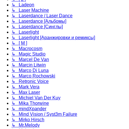
↳ Ladeon
↳ Laser Machine
↳ Laserdance / Laser Dance
↳ Laserdance [Альбомы]
↳ Laserdance [Синглы]
↳ Laserlight
↳ Laserlight [Аранжировки и ремиксы]
↳ [ M ]
↳ Macrocosm
↳ Magic Studio
↳ Marcel De Van
↳ Marcin Litwin
↳ Marco Di Luna
↳ Marco Rochowski
↳ Retronic Voice
↳ Mark Vera
↳ Max Laser
↳ Michiel Van Der Kuy
↳ Mika Thorwine
↳ mindXpander
↳ Mind Vision / Syst3m Failure
↳ Mirko Hirsch
↳ Mr.Melody