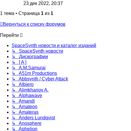
23 дек 2022, 20:37
1 тема • Страница
1
из
1
Вернуться к списку форумов
Перейти
SpaceSynth новости и каталог изданий
↳ SpaceSynth новости
↳ Дискографии
↳ [ A ]
↳ A.M.Samurai
↳ A51m Productions
↳ Abbsynth / Cyber Attack
↳ Albiero
↳ Alimkhanov A.
↳ Alphawave
↳ Amandi
↳ Amateon
↳ Amateras
↳ Anders Lundqvist
↳ Anosphere
↳ Aphelion