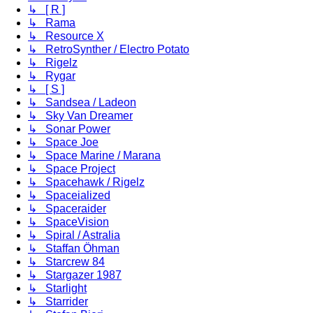
↳ [ R ]
↳ Rama
↳ Resource X
↳ RetroSynther / Electro Potato
↳ Rigelz
↳ Rygar
↳ [ S ]
↳ Sandsea / Ladeon
↳ Sky Van Dreamer
↳ Sonar Power
↳ Space Joe
↳ Space Marine / Marana
↳ Space Project
↳ Spacehawk / Rigelz
↳ Spaceialized
↳ Spaceraider
↳ SpaceVision
↳ Spiral / Astralia
↳ Staffan Öhman
↳ Starcrew 84
↳ Stargazer 1987
↳ Starlight
↳ Starrider