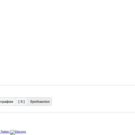
ографии
[ S ]
Synthaurion