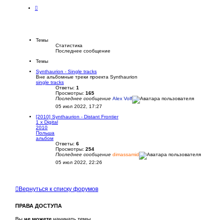
И
с
т
о
р
и
я
Темы
и
Статистика
з
Последнее сообщение
м
е
Темы
н
Synthaurion - Single tracks
е
Вне альбомные треки проекта Synthaurion
н
single tracks
и
й
Ответы:
1
Просмотры:
165
Последнее сообщение
Alex Volf
05 июл 2022, 17:27
[2010] Synthaurion - Distant Frontier
1 x Digital
2010
Польша
альбом
Ответы:
6
Просмотры:
254
Последнее сообщение
dimassamid
05 июл 2022, 22:26
Вернуться к списку форумов
ПРАВА ДОСТУПА
Вы
не можете
начинать темы