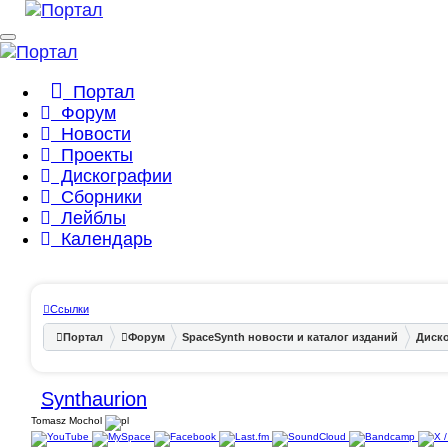
Портал
Форум
Новости
Проекты
Дискографии
Сборники
Лейблы
Календарь
Ссылки
Портал
Форум
SpaceSynth новости и каталог изданий
Диск
Synthaurion
Tomasz Mochol