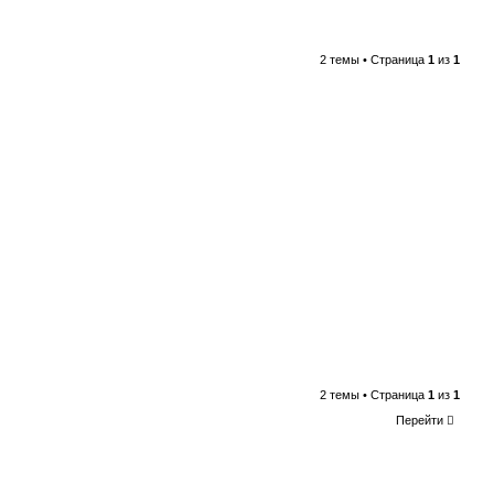
2 темы • Страница
1
из
1
2 темы • Страница
1
из
1
Перейти