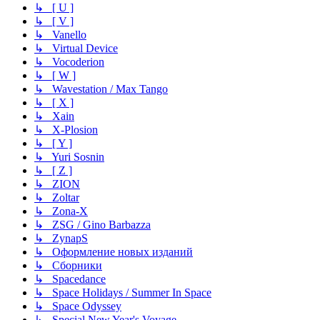
↳ [ U ]
↳ [ V ]
↳ Vanello
↳ Virtual Device
↳ Vocoderion
↳ [ W ]
↳ Wavestation / Max Tango
↳ [ X ]
↳ Xain
↳ X-Plosion
↳ [ Y ]
↳ Yuri Sosnin
↳ [ Z ]
↳ ZION
↳ Zoltar
↳ Zona-X
↳ ZSG / Gino Barbazza
↳ ZynapS
↳ Оформление новых изданий
↳ Сборники
↳ Spacedance
↳ Space Holidays / Summer In Space
↳ Space Odyssey
↳ Special New Year's Voyage