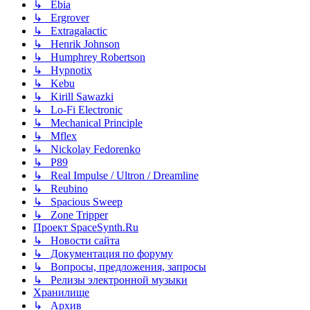
↳ Ebia
↳ Ergrover
↳ Extragalactic
↳ Henrik Johnson
↳ Humphrey Robertson
↳ Hypnotix
↳ Kebu
↳ Kirill Sawazki
↳ Lo-Fi Electronic
↳ Mechanical Principle
↳ Mflex
↳ Nickolay Fedorenko
↳ P89
↳ Real Impulse / Ultron / Dreamline
↳ Reubino
↳ Spacious Sweep
↳ Zone Tripper
Проект SpaceSynth.Ru
↳ Новости сайта
↳ Документация по форуму
↳ Вопросы, предложения, запросы
↳ Релизы электронной музыки
Хранилище
↳ Архив