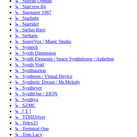
↳ Staffan Öhman
↳ Starcrew 84
↳ Stargazer 1987
↳ Starlight
↳ Starrider
↳ Stefan Bieri
↳ Stellaris
↳ SuperVox / Magic Studio
↳ Syntech
↳ Synth Dimension
↳ Synth Elements / Space Synthdrome / Aphelion
↳ Synth Void
↳ Synthaurion
↳ Synthesis / Virtual Device
↳ Synthetic Dream / Mr.Melody
↳ Synthever
↳ SynthOne / ZION
↳ Synthya
↳ SZMC
↳ [ T ]
↳ TDHDriver
↳ Telex23
↳ Terminal One
↳ Tom Lacy