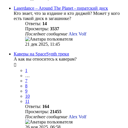
Laserdance ‎– Around The Planet - пиратский диск
Кто знает, что за издание и кто диджей? Может у кого
есть такой диск в загашнике?
Ответы:
14
Просмотры:
3537
Последнее сообщение
Alex Volf
21 дек 2025, 11:45
Каверы на SpaceSynth треки
А как вы относитесь к каверам?
1
…
7
8
9
10
11
Ответы:
164
Просмотры:
21455
Последнее сообщение
Alex Volf
26 ноя 2025, 06:58