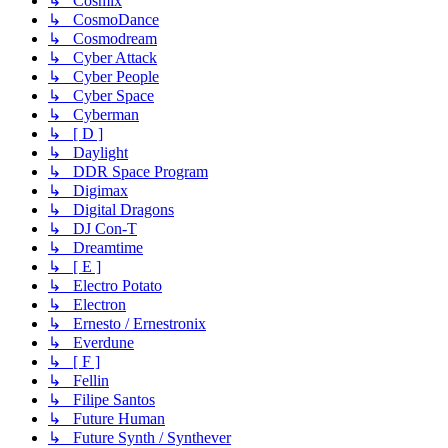
↳ Cosmix
↳ CosmoDance
↳ Cosmodream
↳ Cyber Attack
↳ Cyber People
↳ Cyber Space
↳ Cyberman
↳ [ D ]
↳ Daylight
↳ DDR Space Program
↳ Digimax
↳ Digital Dragons
↳ DJ Con-T
↳ Dreamtime
↳ [ E ]
↳ Electro Potato
↳ Electron
↳ Ernesto / Ernestronix
↳ Everdune
↳ [ F ]
↳ Fellin
↳ Filipe Santos
↳ Future Human
↳ Future Synth / Synthever