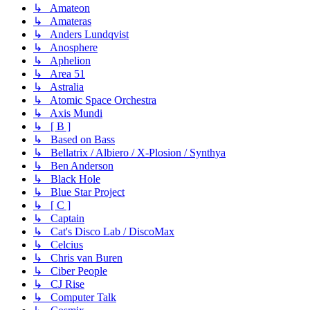
↳ Amateon
↳ Amateras
↳ Anders Lundqvist
↳ Anosphere
↳ Aphelion
↳ Area 51
↳ Astralia
↳ Atomic Space Orchestra
↳ Axis Mundi
↳ [ B ]
↳ Based on Bass
↳ Bellatrix / Albiero / X-Plosion / Synthya
↳ Ben Anderson
↳ Black Hole
↳ Blue Star Project
↳ [ C ]
↳ Captain
↳ Cat's Disco Lab / DiscoMax
↳ Celcius
↳ Chris van Buren
↳ Ciber People
↳ CJ Rise
↳ Computer Talk