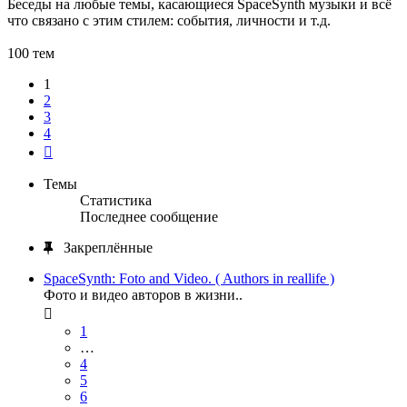
Беседы на любые темы, касающиеся SpaceSynth музыки и всё
что связано с этим стилем: события, личности и т.д.
100 тем
1
2
3
4
След.
Темы
Статистика
Последнее сообщение
Закреплённые
SpaceSynth: Foto and Video. ( Authors in reallife )
Фото и видео авторов в жизни..
1
…
4
5
6