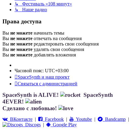
↳ Фестиваль «108 минут»
↳ Наше радио
Права доступа
Вы
не можете
начинать темы
Вы
не можете
отвечать на сообщения
Вы
не можете
редактировать свои сообщения
Вы
не можете
удалять свои сообщения
Вы
не можете
добавлять вложения
Часовой пояс:
UTC+03:00
SpaceSynth и наш проект
Связаться с администрацией
SpaceSynth is ALIVE!
SpaceSynth
4EVER!
Сделано с любовью!
ВКонтакте
|
Facebook
|
Youtube
|
Bandcamp
|
Discogs
|
Google Play