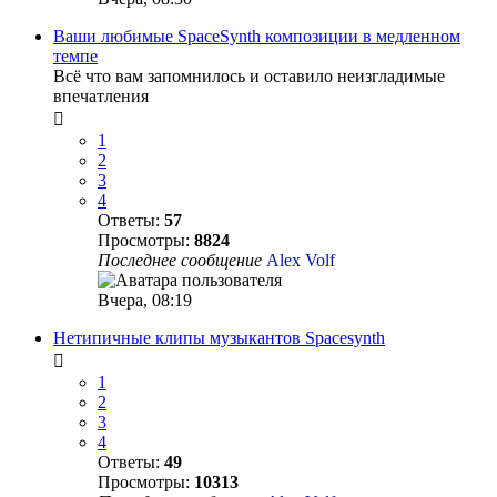
Ваши любимые SpaceSynth композиции в медленном
темпе
Всё что вам запомнилось и оставило неизгладимые
впечатления
1
2
3
4
Ответы:
57
Просмотры:
8824
Последнее сообщение
Alex Volf
Вчера, 08:19
Нетипичные клипы музыкантов Spacesynth
1
2
3
4
Ответы:
49
Просмотры:
10313