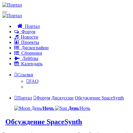
Портал
Форум
Новости
Проекты
Дискографии
Сборники
Лейблы
Календарь
Ссылки
FAQ
Портал
Форум
Дискуссии
Обсуждение SpaceSynth
День/
Ночь
День
/Ночь
Обсуждение SpaceSynth