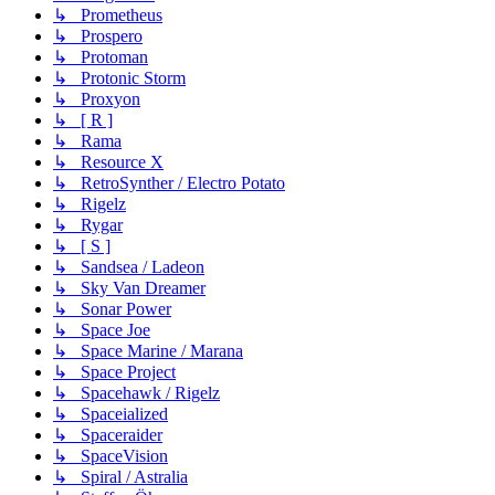
↳ Prometheus
↳ Prospero
↳ Protoman
↳ Protonic Storm
↳ Proxyon
↳ [ R ]
↳ Rama
↳ Resource X
↳ RetroSynther / Electro Potato
↳ Rigelz
↳ Rygar
↳ [ S ]
↳ Sandsea / Ladeon
↳ Sky Van Dreamer
↳ Sonar Power
↳ Space Joe
↳ Space Marine / Marana
↳ Space Project
↳ Spacehawk / Rigelz
↳ Spaceialized
↳ Spaceraider
↳ SpaceVision
↳ Spiral / Astralia