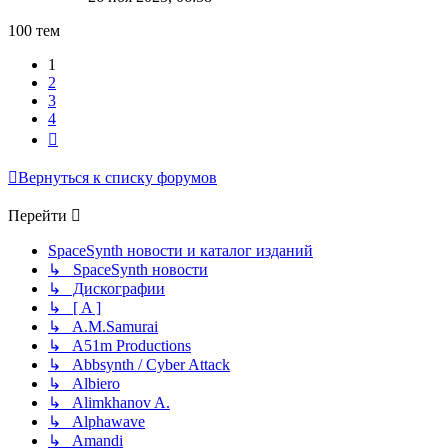
100 тем
1
2
3
4
След.
Вернуться к списку форумов
Перейти
SpaceSynth новости и каталог изданий
↳ SpaceSynth новости
↳ Дискографии
↳ [ A ]
↳ A.M.Samurai
↳ A51m Productions
↳ Abbsynth / Cyber Attack
↳ Albiero
↳ Alimkhanov A.
↳ Alphawave
↳ Amandi