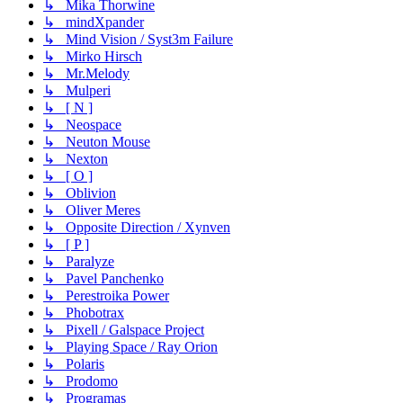
↳ Mika Thorwine
↳ mindXpander
↳ Mind Vision / Syst3m Failure
↳ Mirko Hirsch
↳ Mr.Melody
↳ Mulperi
↳ [ N ]
↳ Neospace
↳ Neuton Mouse
↳ Nexton
↳ [ O ]
↳ Oblivion
↳ Oliver Meres
↳ Opposite Direction / Xynven
↳ [ P ]
↳ Paralyze
↳ Pavel Panchenko
↳ Perestroika Power
↳ Phobotrax
↳ Pixell / Galspace Project
↳ Playing Space / Ray Orion
↳ Polaris
↳ Prodomo
↳ Programas