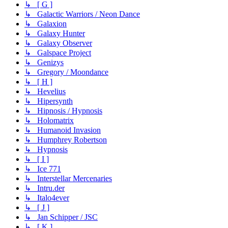
↳ [ G ]
↳ Galactic Warriors / Neon Dance
↳ Galaxion
↳ Galaxy Hunter
↳ Galaxy Observer
↳ Galspace Project
↳ Genizys
↳ Gregory / Moondance
↳ [ H ]
↳ Hevelius
↳ Hipersynth
↳ Hipnosis / Hypnosis
↳ Holomatrix
↳ Humanoid Invasion
↳ Humphrey Robertson
↳ Hypnosis
↳ [ I ]
↳ Ice 771
↳ Interstellar Mercenaries
↳ Intru.der
↳ Italo4ever
↳ [ J ]
↳ Jan Schipper / JSC
↳ [ K ]