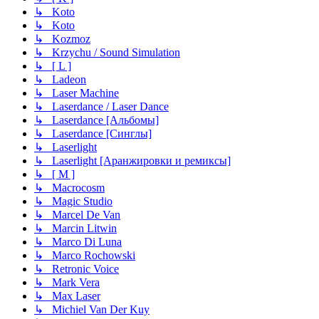
↳ Koto
↳ Koto
↳ Kozmoz
↳ Krzychu / Sound Simulation
↳ [ L ]
↳ Ladeon
↳ Laser Machine
↳ Laserdance / Laser Dance
↳ Laserdance [Альбомы]
↳ Laserdance [Синглы]
↳ Laserlight
↳ Laserlight [Аранжировки и ремиксы]
↳ [ M ]
↳ Macrocosm
↳ Magic Studio
↳ Marcel De Van
↳ Marcin Litwin
↳ Marco Di Luna
↳ Marco Rochowski
↳ Retronic Voice
↳ Mark Vera
↳ Max Laser
↳ Michiel Van Der Kuy