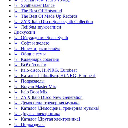
↳ Synthesizer Dance
↳ The Best Of Hotsound
↳ The Best Of Made Up Records
↳ ZYX Italo Disco Spacesynth Collection
↳ Лейблы звукозаписи
Дискуссии
↳ Обсуждение SpaceSynth
↳ Софт и железо
↳ Ищем и распознаём
↳ Общие темы
↳ Календарь событий
↳ Всё обо всём
↳ Italo-disco, Hi-NRG, Eurobeat
↳ Каталог [Italo-disco, Hi-NRG, Eurobeat]
↳ Подразделы
↳ Brayan Master Mix
↳ Italo Boot Mix
↳ ZYX Italo Disco New Generation
↳ Демосцена, трекерная музыка
↳ Каталог [Демосцена, трекерная музыка]
↳ Другая электроника
↳ Каталог [Другая электроника]
↳ Подразделы