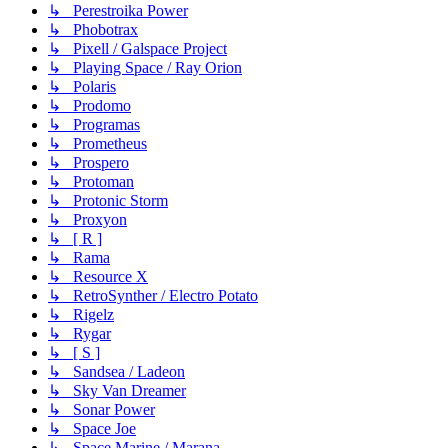
↳ Perestroika Power
↳ Phobotrax
↳ Pixell / Galspace Project
↳ Playing Space / Ray Orion
↳ Polaris
↳ Prodomo
↳ Programas
↳ Prometheus
↳ Prospero
↳ Protoman
↳ Protonic Storm
↳ Proxyon
↳ [ R ]
↳ Rama
↳ Resource X
↳ RetroSynther / Electro Potato
↳ Rigelz
↳ Rygar
↳ [ S ]
↳ Sandsea / Ladeon
↳ Sky Van Dreamer
↳ Sonar Power
↳ Space Joe
↳ Space Marine / Marana