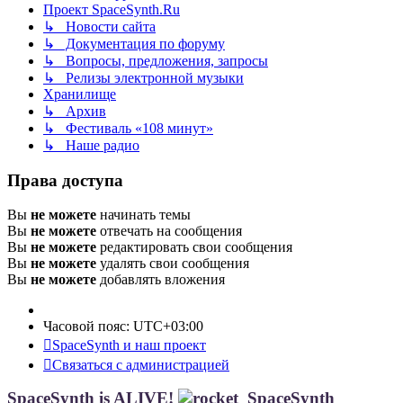
Проект SpaceSynth.Ru
↳ Новости сайта
↳ Документация по форуму
↳ Вопросы, предложения, запросы
↳ Релизы электронной музыки
Хранилище
↳ Архив
↳ Фестиваль «108 минут»
↳ Наше радио
Права доступа
Вы
не можете
начинать темы
Вы
не можете
отвечать на сообщения
Вы
не можете
редактировать свои сообщения
Вы
не можете
удалять свои сообщения
Вы
не можете
добавлять вложения
Часовой пояс:
UTC+03:00
SpaceSynth и наш проект
Связаться с администрацией
SpaceSynth is ALIVE!
SpaceSynth