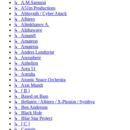
↳ A.M.Samurai
↳ A51m Productions
↳ Abbsynth / Cyber Attack
↳ Albiero
↳ Alimkhanov A.
↳ Alphawave
↳ Amandi
↳ Amateon
↳ Amateras
↳ Anders Lundqvist
↳ Anosphere
↳ Aphelion
↳ Area 51
↳ Astralia
↳ Atomic Space Orchestra
↳ Axis Mundi
↳ [ B ]
↳ Based on Bass
↳ Bellatrix / Albiero / X-Plosion / Synthya
↳ Ben Anderson
↳ Black Hole
↳ Blue Star Project
↳ [ C ]
↳ Captain