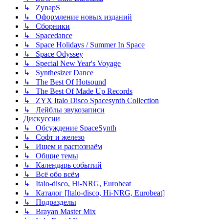
↳ ZynapS
↳ Оформление новых изданий
↳ Сборники
↳ Spacedance
↳ Space Holidays / Summer In Space
↳ Space Odyssey
↳ Special New Year's Voyage
↳ Synthesizer Dance
↳ The Best Of Hotsound
↳ The Best Of Made Up Records
↳ ZYX Italo Disco Spacesynth Collection
↳ Лейблы звукозаписи
Дискуссии
↳ Обсуждение SpaceSynth
↳ Софт и железо
↳ Ищем и распознаём
↳ Общие темы
↳ Календарь событий
↳ Всё обо всём
↳ Italo-disco, Hi-NRG, Eurobeat
↳ Каталог [Italo-disco, Hi-NRG, Eurobeat]
↳ Подразделы
↳ Brayan Master Mix