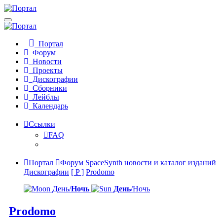
Портал
Форум
Новости
Проекты
Дискографии
Сборники
Лейблы
Календарь
Ссылки
FAQ
Портал
Форум
SpaceSynth новости и каталог изданий
Дискографии
[ P ]
Prodomo
День/
Ночь
День
/Ночь
Prodomo