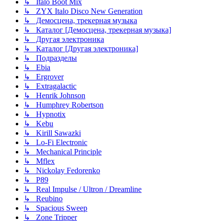
↳ Italo Boot Mix
↳ ZYX Italo Disco New Generation
↳ Демосцена, трекерная музыка
↳ Каталог [Демосцена, трекерная музыка]
↳ Другая электроника
↳ Каталог [Другая электроника]
↳ Подразделы
↳ Ebia
↳ Ergrover
↳ Extragalactic
↳ Henrik Johnson
↳ Humphrey Robertson
↳ Hypnotix
↳ Kebu
↳ Kirill Sawazki
↳ Lo-Fi Electronic
↳ Mechanical Principle
↳ Mflex
↳ Nickolay Fedorenko
↳ P89
↳ Real Impulse / Ultron / Dreamline
↳ Reubino
↳ Spacious Sweep
↳ Zone Tripper