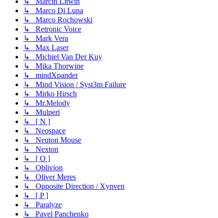
↳ Marcin Litwin
↳ Marco Di Luna
↳ Marco Rochowski
↳ Retronic Voice
↳ Mark Vera
↳ Max Laser
↳ Michiel Van Der Kuy
↳ Mika Thorwine
↳ mindXpander
↳ Mind Vision / Syst3m Failure
↳ Mirko Hirsch
↳ Mr.Melody
↳ Mulperi
↳ [ N ]
↳ Neospace
↳ Neuton Mouse
↳ Nexton
↳ [ O ]
↳ Oblivion
↳ Oliver Meres
↳ Opposite Direction / Xynven
↳ [ P ]
↳ Paralyze
↳ Pavel Panchenko