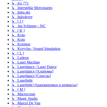
↳ Ice 771
↳ Interstellar Mercenaries
↳ Intru.der
↳ Italo4ever
↳ [ J ]
↳ Jan Schipper / JSC
↳ [ K ]
↳ Koto
↳ Koto
↳ Kozmoz
↳ Krzychu / Sound Simulation
↳ [ L ]
↳ Ladeon
↳ Laser Machine
↳ Laserdance / Laser Dance
↳ Laserdance [Альбомы]
↳ Laserdance [Синглы]
↳ Laserlight
↳ Laserlight [Аранжировки и ремиксы]
↳ [ M ]
↳ Macrocosm
↳ Magic Studio
↳ Marcel De Van