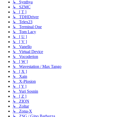
↳ Synthya
↳ SZMC
↳ [ T ]
↳ TDHDriver
↳ Telex23
↳ Terminal One
↳ Tom Lacy
↳ [ U ]
↳ [ V ]
↳ Vanello
↳ Virtual Device
↳ Vocoderion
↳ [ W ]
↳ Wavestation / Max Tango
↳ [ X ]
↳ Xain
↳ X-Plosion
↳ [ Y ]
↳ Yuri Sosnin
↳ [ Z ]
↳ ZION
↳ Zoltar
↳ Zona-X
↳ ZSG / Gino Barbazza