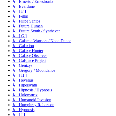
↳ Ernesto / Ernestronix
↳ Everdune
↳ [ F ]
↳ Fellin
↳ Filipe Santos
↳ Future Human
↳ Future Synth / Synthever
↳ [ G ]
↳ Galactic Warriors / Neon Dance
↳ Galaxion
↳ Galaxy Hunter
↳ Galaxy Observer
↳ Galspace Project
↳ Genizys
↳ Gregory / Moondance
↳ [ H ]
↳ Hevelius
↳ Hipersynth
↳ Hipnosis / Hypnosis
↳ Holomatrix
↳ Humanoid Invasion
↳ Humphrey Robertson
↳ Hypnosis
↳ [ I ]