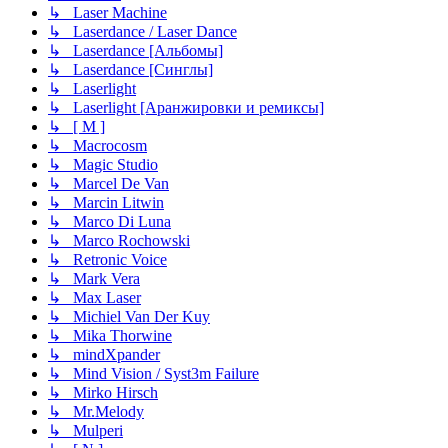
↳ Laser Machine
↳ Laserdance / Laser Dance
↳ Laserdance [Альбомы]
↳ Laserdance [Синглы]
↳ Laserlight
↳ Laserlight [Аранжировки и ремиксы]
↳ [ M ]
↳ Macrocosm
↳ Magic Studio
↳ Marcel De Van
↳ Marcin Litwin
↳ Marco Di Luna
↳ Marco Rochowski
↳ Retronic Voice
↳ Mark Vera
↳ Max Laser
↳ Michiel Van Der Kuy
↳ Mika Thorwine
↳ mindXpander
↳ Mind Vision / Syst3m Failure
↳ Mirko Hirsch
↳ Mr.Melody
↳ Mulperi