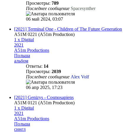
Просмотры:
789
Последнее сообщение
Spacesynther
06 май 2024, 03:07
[2021] Terminal One - Children of The Future Generation
A51M 0221 (A51m Production)
1 x Digital
2021
A51m Productions
Польша
альбом
Ответы:
14
Просмотры:
2039
Последнее сообщение
Alex Volf
06 апр 2025, 17:23
[2021] Genizys - Cosmosapiens
A51M 0121 (A51m Production)
1 x Digital
2021
A51m Productions
Польша
сингл