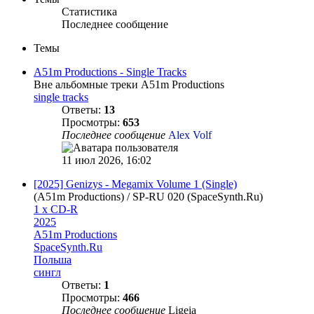
Статистика
Последнее сообщение
Темы
A51m Productions - Single Tracks
Вне альбомные треки A51m Productions
single tracks
Ответы:
13
Просмотры:
653
Последнее сообщение
Alex Volf
11 июл 2026, 16:02
[2025] Genizys - Megamix Volume 1 (Single)
(A51m Productions) / SP-RU 020 (SpaceSynth.Ru)
1 x CD-R
2025
A51m Productions
SpaceSynth.Ru
Польша
сингл
Ответы:
1
Просмотры:
466
Последнее сообщение
Ligeia