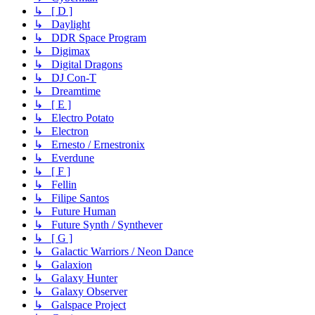
↳ [ D ]
↳ Daylight
↳ DDR Space Program
↳ Digimax
↳ Digital Dragons
↳ DJ Con-T
↳ Dreamtime
↳ [ E ]
↳ Electro Potato
↳ Electron
↳ Ernesto / Ernestronix
↳ Everdune
↳ [ F ]
↳ Fellin
↳ Filipe Santos
↳ Future Human
↳ Future Synth / Synthever
↳ [ G ]
↳ Galactic Warriors / Neon Dance
↳ Galaxion
↳ Galaxy Hunter
↳ Galaxy Observer
↳ Galspace Project