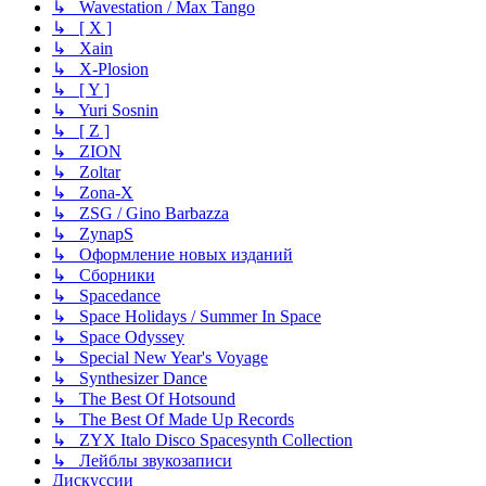
↳ Wavestation / Max Tango
↳ [ X ]
↳ Xain
↳ X-Plosion
↳ [ Y ]
↳ Yuri Sosnin
↳ [ Z ]
↳ ZION
↳ Zoltar
↳ Zona-X
↳ ZSG / Gino Barbazza
↳ ZynapS
↳ Оформление новых изданий
↳ Сборники
↳ Spacedance
↳ Space Holidays / Summer In Space
↳ Space Odyssey
↳ Special New Year's Voyage
↳ Synthesizer Dance
↳ The Best Of Hotsound
↳ The Best Of Made Up Records
↳ ZYX Italo Disco Spacesynth Collection
↳ Лейблы звукозаписи
Дискуссии