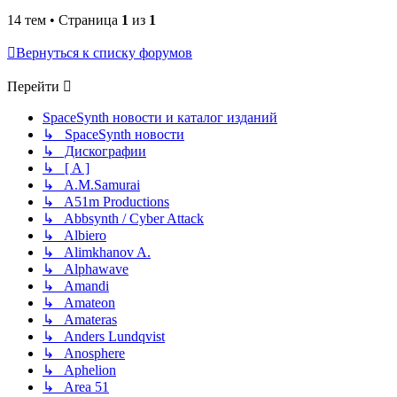
14 тем • Страница
1
из
1
Вернуться к списку форумов
Перейти
SpaceSynth новости и каталог изданий
↳ SpaceSynth новости
↳ Дискографии
↳ [ A ]
↳ A.M.Samurai
↳ A51m Productions
↳ Abbsynth / Cyber Attack
↳ Albiero
↳ Alimkhanov A.
↳ Alphawave
↳ Amandi
↳ Amateon
↳ Amateras
↳ Anders Lundqvist
↳ Anosphere
↳ Aphelion
↳ Area 51