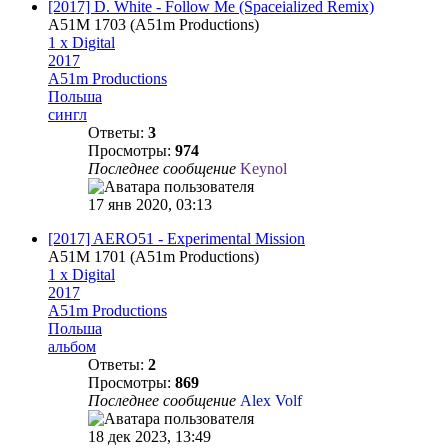
[2017] D. White - Follow Me (Spaceialized Remix)
A51M 1703 (A51m Productions)
1 x Digital
2017
A51m Productions
Польша
сингл
Ответы:
3
Просмотры:
974
Последнее сообщение
Keynol
17 янв 2020, 03:13
[2017] AERO51 - Experimental Mission
A51M 1701 (A51m Productions)
1 x Digital
2017
A51m Productions
Польша
альбом
Ответы:
2
Просмотры:
869
Последнее сообщение
Alex Volf
18 дек 2023, 13:49