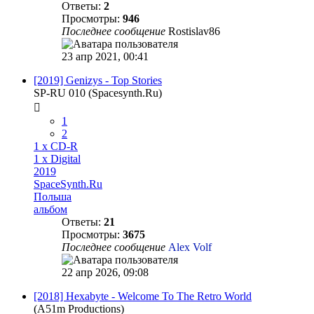
Ответы:
2
Просмотры:
946
Последнее сообщение
Rostislav86
23 апр 2021, 00:41
[2019] Genizys - Top Stories
SP-RU 010 (Spacesynth.Ru)
1
2
1 x CD-R
1 x Digital
2019
SpaceSynth.Ru
Польша
альбом
Ответы:
21
Просмотры:
3675
Последнее сообщение
Alex Volf
22 апр 2026, 09:08
[2018] Hexabyte - Welcome To The Retro World
(A51m Productions)