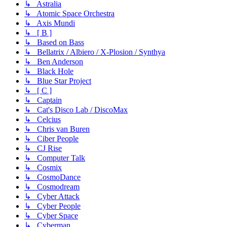
↳ Astralia
↳ Atomic Space Orchestra
↳ Axis Mundi
↳ [ B ]
↳ Based on Bass
↳ Bellatrix / Albiero / X-Plosion / Synthya
↳ Ben Anderson
↳ Black Hole
↳ Blue Star Project
↳ [ C ]
↳ Captain
↳ Cat's Disco Lab / DiscoMax
↳ Celcius
↳ Chris van Buren
↳ Ciber People
↳ CJ Rise
↳ Computer Talk
↳ Cosmix
↳ CosmoDance
↳ Cosmodream
↳ Cyber Attack
↳ Cyber People
↳ Cyber Space
↳ Cyberman