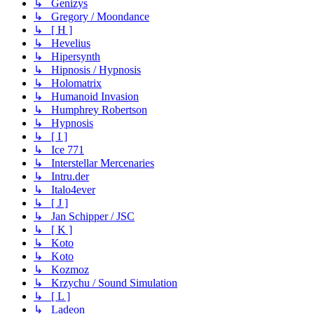
↳ Genizys
↳ Gregory / Moondance
↳ [ H ]
↳ Hevelius
↳ Hipersynth
↳ Hipnosis / Hypnosis
↳ Holomatrix
↳ Humanoid Invasion
↳ Humphrey Robertson
↳ Hypnosis
↳ [ I ]
↳ Ice 771
↳ Interstellar Mercenaries
↳ Intru.der
↳ Italo4ever
↳ [ J ]
↳ Jan Schipper / JSC
↳ [ K ]
↳ Koto
↳ Koto
↳ Kozmoz
↳ Krzychu / Sound Simulation
↳ [ L ]
↳ Ladeon