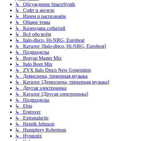
↳ Обсуждение SpaceSynth
↳ Софт и железо
↳ Ищем и распознаём
↳ Общие темы
↳ Календарь событий
↳ Всё обо всём
↳ Italo-disco, Hi-NRG, Eurobeat
↳ Каталог [Italo-disco, Hi-NRG, Eurobeat]
↳ Подразделы
↳ Brayan Master Mix
↳ Italo Boot Mix
↳ ZYX Italo Disco New Generation
↳ Демосцена, трекерная музыка
↳ Каталог [Демосцена, трекерная музыка]
↳ Другая электроника
↳ Каталог [Другая электроника]
↳ Подразделы
↳ Ebia
↳ Ergrover
↳ Extragalactic
↳ Henrik Johnson
↳ Humphrey Robertson
↳ Hypnotix