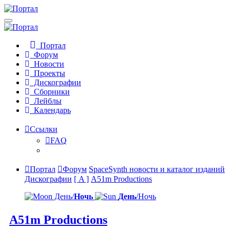
Портал
Форум
Новости
Проекты
Дискографии
Сборники
Лейблы
Календарь
Ссылки
FAQ
Портал
Форум
SpaceSynth новости и каталог изданий
Дискографии
[ A ]
A51m Productions
День/
Ночь
День
/Ночь
A51m Productions