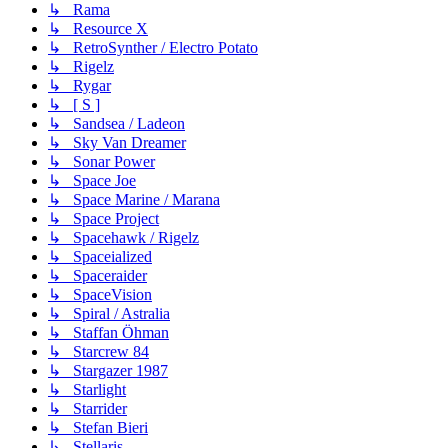
↳ Rama
↳ Resource X
↳ RetroSynther / Electro Potato
↳ Rigelz
↳ Rygar
↳ [ S ]
↳ Sandsea / Ladeon
↳ Sky Van Dreamer
↳ Sonar Power
↳ Space Joe
↳ Space Marine / Marana
↳ Space Project
↳ Spacehawk / Rigelz
↳ Spaceialized
↳ Spaceraider
↳ SpaceVision
↳ Spiral / Astralia
↳ Staffan Öhman
↳ Starcrew 84
↳ Stargazer 1987
↳ Starlight
↳ Starrider
↳ Stefan Bieri
↳ Stellaris