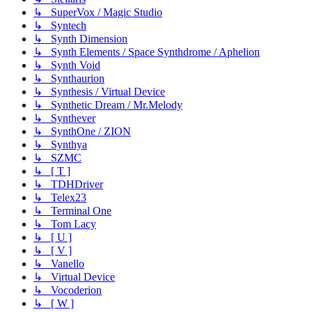
↳ SuperVox / Magic Studio
↳ Syntech
↳ Synth Dimension
↳ Synth Elements / Space Synthdrome / Aphelion
↳ Synth Void
↳ Synthaurion
↳ Synthesis / Virtual Device
↳ Synthetic Dream / Mr.Melody
↳ Synthever
↳ SynthOne / ZION
↳ Synthya
↳ SZMC
↳ [ T ]
↳ TDHDriver
↳ Telex23
↳ Terminal One
↳ Tom Lacy
↳ [ U ]
↳ [ V ]
↳ Vanello
↳ Virtual Device
↳ Vocoderion
↳ [ W ]