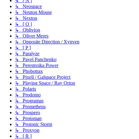
↳ [ N ]
↳ Neospace
↳ Neuton Mouse
↳ Nexton
↳ [ O ]
↳ Oblivion
↳ Oliver Meres
↳ Opposite Direction / Xynven
↳ [ P ]
↳ Paralyze
↳ Pavel Panchenko
↳ Perestroika Power
↳ Phobotrax
↳ Pixell / Galspace Project
↳ Playing Space / Ray Orion
↳ Polaris
↳ Prodomo
↳ Programas
↳ Prometheus
↳ Prospero
↳ Protoman
↳ Protonic Storm
↳ Proxyon
↳ [ R ]