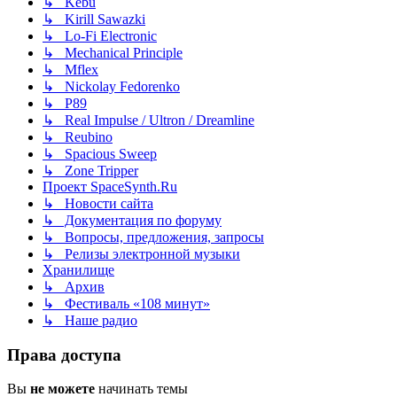
↳ Kebu
↳ Kirill Sawazki
↳ Lo-Fi Electronic
↳ Mechanical Principle
↳ Mflex
↳ Nickolay Fedorenko
↳ P89
↳ Real Impulse / Ultron / Dreamline
↳ Reubino
↳ Spacious Sweep
↳ Zone Tripper
Проект SpaceSynth.Ru
↳ Новости сайта
↳ Документация по форуму
↳ Вопросы, предложения, запросы
↳ Релизы электронной музыки
Хранилище
↳ Архив
↳ Фестиваль «108 минут»
↳ Наше радио
Права доступа
Вы
не можете
начинать темы