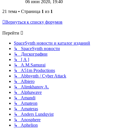
06 июн 2020, 19:40
21 тема • Страница
1
из
1
Вернуться к списку форумов
Перейти
SpaceSynth новости и каталог изданий
↳ SpaceSynth новости
↳ Дискографии
↳ [ A ]
↳ A.M.Samurai
↳ A51m Productions
↳ Abbsynth / Cyber Attack
↳ Albiero
↳ Alimkhanov A.
↳ Alphawave
↳ Amandi
↳ Amateon
↳ Amateras
↳ Anders Lundqvist
↳ Anosphere
↳ Aphelion