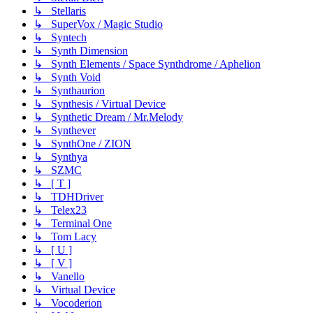
↳ Stellaris
↳ SuperVox / Magic Studio
↳ Syntech
↳ Synth Dimension
↳ Synth Elements / Space Synthdrome / Aphelion
↳ Synth Void
↳ Synthaurion
↳ Synthesis / Virtual Device
↳ Synthetic Dream / Mr.Melody
↳ Synthever
↳ SynthOne / ZION
↳ Synthya
↳ SZMC
↳ [ T ]
↳ TDHDriver
↳ Telex23
↳ Terminal One
↳ Tom Lacy
↳ [ U ]
↳ [ V ]
↳ Vanello
↳ Virtual Device
↳ Vocoderion