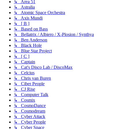
↳ Area 51
↳ Astralia
↳ Atomic Space Orchestra
↳ Axis Mundi
↳ [ B ]
↳ Based on Bass
↳ Bellatrix / Albiero / X-Plosion / Synthya
↳ Ben Anderson
↳ Black Hole
↳ Blue Star Project
↳ [ C ]
↳ Captain
↳ Cat's Disco Lab / DiscoMax
↳ Celcius
↳ Chris van Buren
↳ Ciber People
↳ CJ Rise
↳ Computer Talk
↳ Cosmix
↳ CosmoDance
↳ Cosmodream
↳ Cyber Attack
↳ Cyber People
↳ Cyber Space