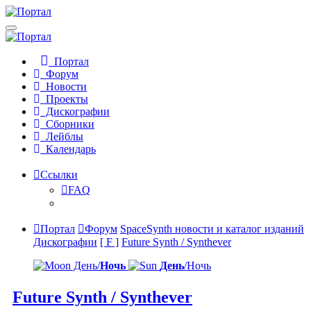
Портал
Форум
Новости
Проекты
Дискографии
Сборники
Лейблы
Календарь
Ссылки
FAQ
Портал
Форум
SpaceSynth новости и каталог изданий
Дискографии
[ F ]
Future Synth / Synthever
День/
Ночь
День
/Ночь
Future Synth / Synthever