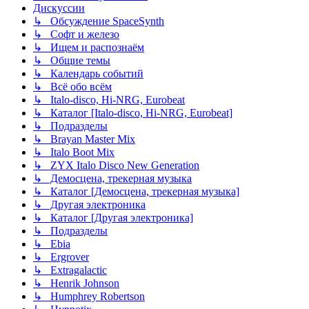
Дискуссии
↳ Обсуждение SpaceSynth
↳ Софт и железо
↳ Ищем и распознаём
↳ Общие темы
↳ Календарь событий
↳ Всё обо всём
↳ Italo-disco, Hi-NRG, Eurobeat
↳ Каталог [Italo-disco, Hi-NRG, Eurobeat]
↳ Подразделы
↳ Brayan Master Mix
↳ Italo Boot Mix
↳ ZYX Italo Disco New Generation
↳ Демосцена, трекерная музыка
↳ Каталог [Демосцена, трекерная музыка]
↳ Другая электроника
↳ Каталог [Другая электроника]
↳ Подразделы
↳ Ebia
↳ Ergrover
↳ Extragalactic
↳ Henrik Johnson
↳ Humphrey Robertson