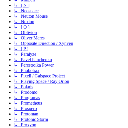
↳ [ N ]
↳ Neospace
↳ Neuton Mouse
↳ Nexton
↳ [ O ]
↳ Oblivion
↳ Oliver Meres
↳ Opposite Direction / Xynven
↳ [ P ]
↳ Paralyze
↳ Pavel Panchenko
↳ Perestroika Power
↳ Phobotrax
↳ Pixell / Galspace Project
↳ Playing Space / Ray Orion
↳ Polaris
↳ Prodomo
↳ Programas
↳ Prometheus
↳ Prospero
↳ Protoman
↳ Protonic Storm
↳ Proxyon