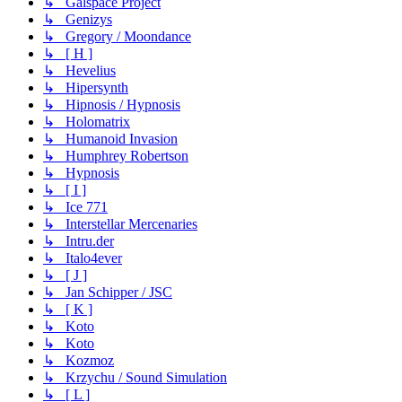
↳ Galspace Project
↳ Genizys
↳ Gregory / Moondance
↳ [ H ]
↳ Hevelius
↳ Hipersynth
↳ Hipnosis / Hypnosis
↳ Holomatrix
↳ Humanoid Invasion
↳ Humphrey Robertson
↳ Hypnosis
↳ [ I ]
↳ Ice 771
↳ Interstellar Mercenaries
↳ Intru.der
↳ Italo4ever
↳ [ J ]
↳ Jan Schipper / JSC
↳ [ K ]
↳ Koto
↳ Koto
↳ Kozmoz
↳ Krzychu / Sound Simulation
↳ [ L ]