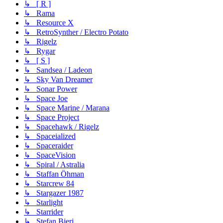
↳ [ R ]
↳ Rama
↳ Resource X
↳ RetroSynther / Electro Potato
↳ Rigelz
↳ Rygar
↳ [ S ]
↳ Sandsea / Ladeon
↳ Sky Van Dreamer
↳ Sonar Power
↳ Space Joe
↳ Space Marine / Marana
↳ Space Project
↳ Spacehawk / Rigelz
↳ Spaceialized
↳ Spaceraider
↳ SpaceVision
↳ Spiral / Astralia
↳ Staffan Öhman
↳ Starcrew 84
↳ Stargazer 1987
↳ Starlight
↳ Starrider
↳ Stefan Bieri