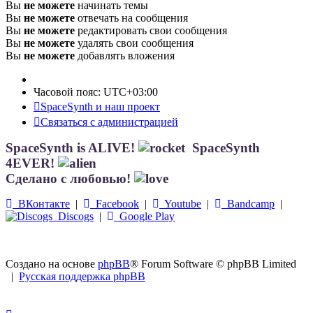
Вы
не можете
начинать темы
Вы
не можете
отвечать на сообщения
Вы
не можете
редактировать свои сообщения
Вы
не можете
удалять свои сообщения
Вы
не можете
добавлять вложения
Часовой пояс:
UTC+03:00
SpaceSynth и наш проект
Связаться с администрацией
SpaceSynth is ALIVE!
SpaceSynth
4EVER!
Сделано с любовью!
ВКонтакте
|
Facebook
|
Youtube
|
Bandcamp
|
Discogs
|
Google Play
Создано на основе
phpBB
® Forum Software © phpBB Limited
|
Русская поддержка phpBB