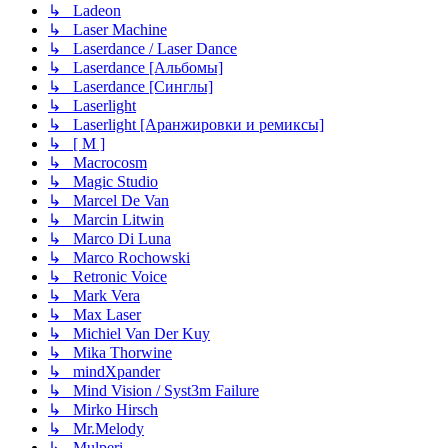
↳ Ladeon
↳ Laser Machine
↳ Laserdance / Laser Dance
↳ Laserdance [Альбомы]
↳ Laserdance [Синглы]
↳ Laserlight
↳ Laserlight [Аранжировки и ремиксы]
↳ [ M ]
↳ Macrocosm
↳ Magic Studio
↳ Marcel De Van
↳ Marcin Litwin
↳ Marco Di Luna
↳ Marco Rochowski
↳ Retronic Voice
↳ Mark Vera
↳ Max Laser
↳ Michiel Van Der Kuy
↳ Mika Thorwine
↳ mindXpander
↳ Mind Vision / Syst3m Failure
↳ Mirko Hirsch
↳ Mr.Melody
↳ Mulperi