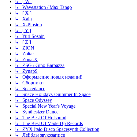
↳ [ W ]
↳ Wavestation / Max Tango
↳ [ X ]
↳ Xain
↳ X-Plosion
↳ [ Y ]
↳ Yuri Sosnin
↳ [ Z ]
↳ ZION
↳ Zoltar
↳ Zona-X
↳ ZSG / Gino Barbazza
↳ ZynapS
↳ Оформление новых изданий
↳ Сборники
↳ Spacedance
↳ Space Holidays / Summer In Space
↳ Space Odyssey
↳ Special New Year's Voyage
↳ Synthesizer Dance
↳ The Best Of Hotsound
↳ The Best Of Made Up Records
↳ ZYX Italo Disco Spacesynth Collection
↳ Лейблы звукозаписи