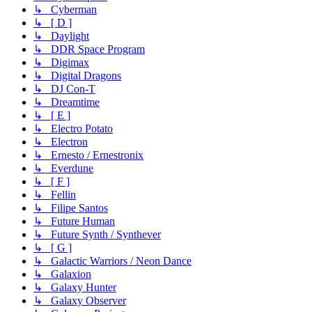
↳ Cyberman
↳ [ D ]
↳ Daylight
↳ DDR Space Program
↳ Digimax
↳ Digital Dragons
↳ DJ Con-T
↳ Dreamtime
↳ [ E ]
↳ Electro Potato
↳ Electron
↳ Ernesto / Ernestronix
↳ Everdune
↳ [ F ]
↳ Fellin
↳ Filipe Santos
↳ Future Human
↳ Future Synth / Synthever
↳ [ G ]
↳ Galactic Warriors / Neon Dance
↳ Galaxion
↳ Galaxy Hunter
↳ Galaxy Observer