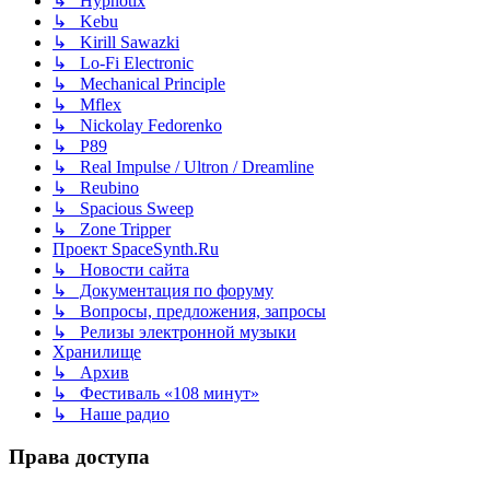
↳ Hypnotix
↳ Kebu
↳ Kirill Sawazki
↳ Lo-Fi Electronic
↳ Mechanical Principle
↳ Mflex
↳ Nickolay Fedorenko
↳ P89
↳ Real Impulse / Ultron / Dreamline
↳ Reubino
↳ Spacious Sweep
↳ Zone Tripper
Проект SpaceSynth.Ru
↳ Новости сайта
↳ Документация по форуму
↳ Вопросы, предложения, запросы
↳ Релизы электронной музыки
Хранилище
↳ Архив
↳ Фестиваль «108 минут»
↳ Наше радио
Права доступа