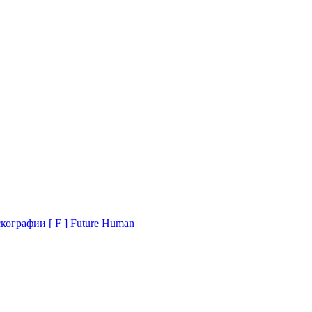
кографии
[ F ]
Future Human