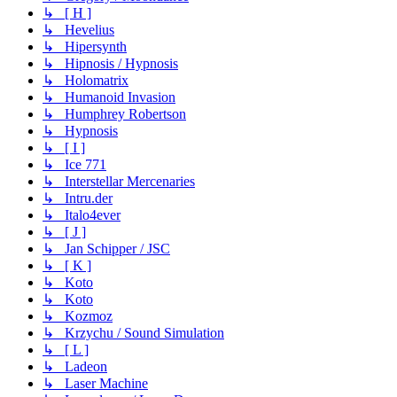
↳ [ H ]
↳ Hevelius
↳ Hipersynth
↳ Hipnosis / Hypnosis
↳ Holomatrix
↳ Humanoid Invasion
↳ Humphrey Robertson
↳ Hypnosis
↳ [ I ]
↳ Ice 771
↳ Interstellar Mercenaries
↳ Intru.der
↳ Italo4ever
↳ [ J ]
↳ Jan Schipper / JSC
↳ [ K ]
↳ Koto
↳ Koto
↳ Kozmoz
↳ Krzychu / Sound Simulation
↳ [ L ]
↳ Ladeon
↳ Laser Machine