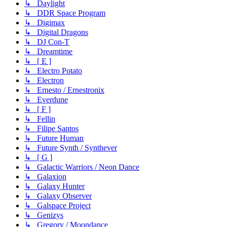
↳ Daylight
↳ DDR Space Program
↳ Digimax
↳ Digital Dragons
↳ DJ Con-T
↳ Dreamtime
↳ [ E ]
↳ Electro Potato
↳ Electron
↳ Ernesto / Ernestronix
↳ Everdune
↳ [ F ]
↳ Fellin
↳ Filipe Santos
↳ Future Human
↳ Future Synth / Synthever
↳ [ G ]
↳ Galactic Warriors / Neon Dance
↳ Galaxion
↳ Galaxy Hunter
↳ Galaxy Observer
↳ Galspace Project
↳ Genizys
↳ Gregory / Moondance