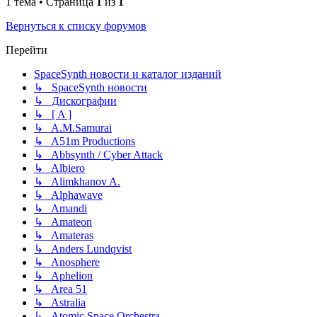
1 тема • Страница
1
из
1
Вернуться к списку форумов
Перейти
SpaceSynth новости и каталог изданий
↳ SpaceSynth новости
↳ Дискографии
↳ [ A ]
↳ A.M.Samurai
↳ A51m Productions
↳ Abbsynth / Cyber Attack
↳ Albiero
↳ Alimkhanov A.
↳ Alphawave
↳ Amandi
↳ Amateon
↳ Amateras
↳ Anders Lundqvist
↳ Anosphere
↳ Aphelion
↳ Area 51
↳ Astralia
↳ Atomic Space Orchestra