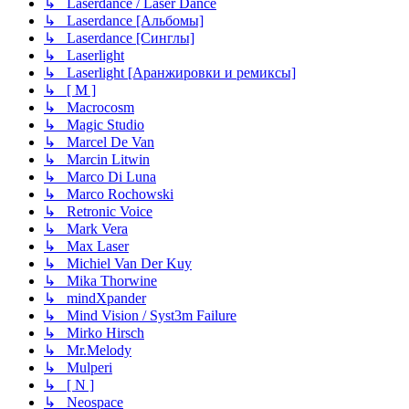
↳ Laserdance / Laser Dance
↳ Laserdance [Альбомы]
↳ Laserdance [Синглы]
↳ Laserlight
↳ Laserlight [Аранжировки и ремиксы]
↳ [ M ]
↳ Macrocosm
↳ Magic Studio
↳ Marcel De Van
↳ Marcin Litwin
↳ Marco Di Luna
↳ Marco Rochowski
↳ Retronic Voice
↳ Mark Vera
↳ Max Laser
↳ Michiel Van Der Kuy
↳ Mika Thorwine
↳ mindXpander
↳ Mind Vision / Syst3m Failure
↳ Mirko Hirsch
↳ Mr.Melody
↳ Mulperi
↳ [ N ]
↳ Neospace