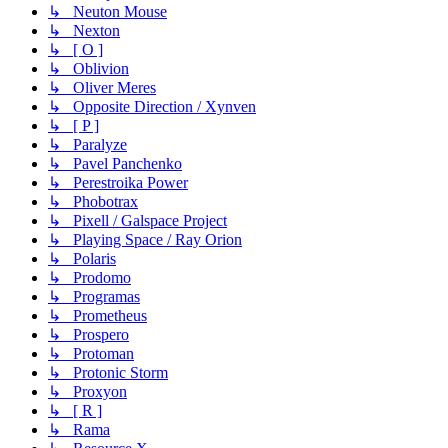
↳ Neuton Mouse
↳ Nexton
↳ [ O ]
↳ Oblivion
↳ Oliver Meres
↳ Opposite Direction / Xynven
↳ [ P ]
↳ Paralyze
↳ Pavel Panchenko
↳ Perestroika Power
↳ Phobotrax
↳ Pixell / Galspace Project
↳ Playing Space / Ray Orion
↳ Polaris
↳ Prodomo
↳ Programas
↳ Prometheus
↳ Prospero
↳ Protoman
↳ Protonic Storm
↳ Proxyon
↳ [ R ]
↳ Rama