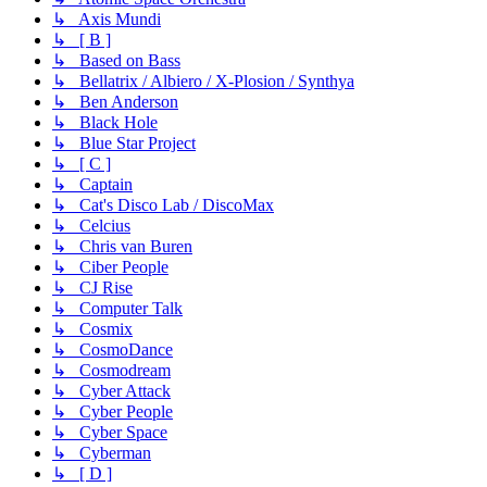
↳ Axis Mundi
↳ [ B ]
↳ Based on Bass
↳ Bellatrix / Albiero / X-Plosion / Synthya
↳ Ben Anderson
↳ Black Hole
↳ Blue Star Project
↳ [ C ]
↳ Captain
↳ Cat's Disco Lab / DiscoMax
↳ Celcius
↳ Chris van Buren
↳ Ciber People
↳ CJ Rise
↳ Computer Talk
↳ Cosmix
↳ CosmoDance
↳ Cosmodream
↳ Cyber Attack
↳ Cyber People
↳ Cyber Space
↳ Cyberman
↳ [ D ]