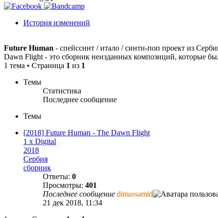
История изменений
Future Human
- спейссинт / итало / синти-поп проект из Серб
Dawn Flight - это сборник неизданных композиций, которые был
1 тема • Страница
1
из
1
Темы
Статистика
Последнее сообщение
Темы
[2018] Future Human - The Dawn Flight
1 x Digital
2018
Сербия
сборник
Ответы:
0
Просмотры:
401
Последнее сообщение
dimassamid
21 дек 2018, 11:34