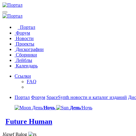
Портал
Форум
Новости
Проекты
Дискографии
Сборники
Лейблы
Календарь
Ссылки
FAQ
Портал
Форум
SpaceSynth новости и каталог изданий
Дис
День/
Ночь
День
/Ночь
Future Human
József Balog