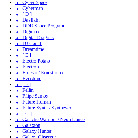
↳ Cyber Space
↳ Cyberman
↳ [ D ]
↳ Daylight
↳ DDR Space Program
↳ Digimax
↳ Digital Dragons
↳ DJ Con-T
↳ Dreamtime
↳ [ E ]
↳ Electro Potato
↳ Electron
↳ Ernesto / Ernestronix
↳ Everdune
↳ [ F ]
↳ Fellin
↳ Filipe Santos
↳ Future Human
↳ Future Synth / Synthever
↳ [ G ]
↳ Galactic Warriors / Neon Dance
↳ Galaxion
↳ Galaxy Hunter
↳ Galaxy Observer