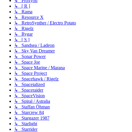
↳ Proxyon
↳ [ R ]
↳ Rama
↳ Resource X
↳ RetroSynther / Electro Potato
↳ Rigelz
↳ Rygar
↳ [ S ]
↳ Sandsea / Ladeon
↳ Sky Van Dreamer
↳ Sonar Power
↳ Space Joe
↳ Space Marine / Marana
↳ Space Project
↳ Spacehawk / Rigelz
↳ Spaceialized
↳ Spaceraider
↳ SpaceVision
↳ Spiral / Astralia
↳ Staffan Öhman
↳ Starcrew 84
↳ Stargazer 1987
↳ Starlight
↳ Starrider