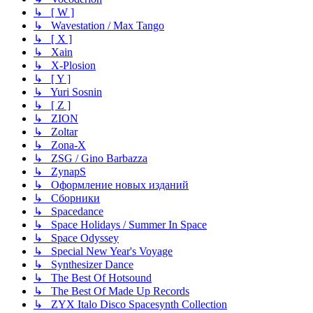
↳ [ W ]
↳ Wavestation / Max Tango
↳ [ X ]
↳ Xain
↳ X-Plosion
↳ [ Y ]
↳ Yuri Sosnin
↳ [ Z ]
↳ ZION
↳ Zoltar
↳ Zona-X
↳ ZSG / Gino Barbazza
↳ ZynapS
↳ Оформление новых изданий
↳ Сборники
↳ Spacedance
↳ Space Holidays / Summer In Space
↳ Space Odyssey
↳ Special New Year's Voyage
↳ Synthesizer Dance
↳ The Best Of Hotsound
↳ The Best Of Made Up Records
↳ ZYX Italo Disco Spacesynth Collection