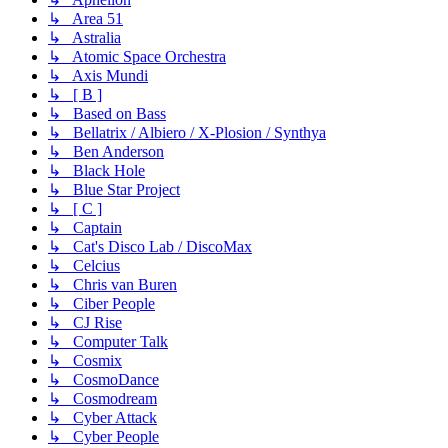
↳ Area 51
↳ Astralia
↳ Atomic Space Orchestra
↳ Axis Mundi
↳ [ B ]
↳ Based on Bass
↳ Bellatrix / Albiero / X-Plosion / Synthya
↳ Ben Anderson
↳ Black Hole
↳ Blue Star Project
↳ [ C ]
↳ Captain
↳ Cat's Disco Lab / DiscoMax
↳ Celcius
↳ Chris van Buren
↳ Ciber People
↳ CJ Rise
↳ Computer Talk
↳ Cosmix
↳ CosmoDance
↳ Cosmodream
↳ Cyber Attack
↳ Cyber People