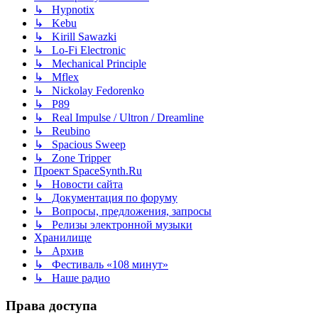
↳ Hypnotix
↳ Kebu
↳ Kirill Sawazki
↳ Lo-Fi Electronic
↳ Mechanical Principle
↳ Mflex
↳ Nickolay Fedorenko
↳ P89
↳ Real Impulse / Ultron / Dreamline
↳ Reubino
↳ Spacious Sweep
↳ Zone Tripper
Проект SpaceSynth.Ru
↳ Новости сайта
↳ Документация по форуму
↳ Вопросы, предложения, запросы
↳ Релизы электронной музыки
Хранилище
↳ Архив
↳ Фестиваль «108 минут»
↳ Наше радио
Права доступа