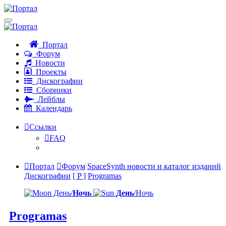
Портал
Форум
Новости
Проекты
Дискографии
Сборники
Лейблы
Календарь
Ссылки
FAQ
Портал
Форум
SpaceSynth новости и каталог изданий
Дискографии
[ P ]
Programas
День/
Ночь
День
/Ночь
Programas