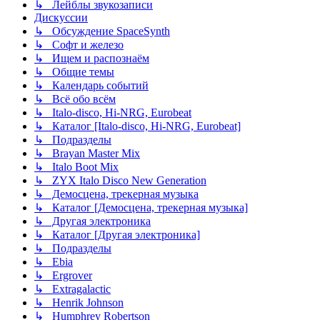
↳ Лейблы звукозаписи
Дискуссии
↳ Обсуждение SpaceSynth
↳ Софт и железо
↳ Ищем и распознаём
↳ Общие темы
↳ Календарь событий
↳ Всё обо всём
↳ Italo-disco, Hi-NRG, Eurobeat
↳ Каталог [Italo-disco, Hi-NRG, Eurobeat]
↳ Подразделы
↳ Brayan Master Mix
↳ Italo Boot Mix
↳ ZYX Italo Disco New Generation
↳ Демосцена, трекерная музыка
↳ Каталог [Демосцена, трекерная музыка]
↳ Другая электроника
↳ Каталог [Другая электроника]
↳ Подразделы
↳ Ebia
↳ Ergrover
↳ Extragalactic
↳ Henrik Johnson
↳ Humphrey Robertson