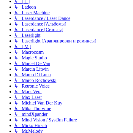
↳ [ L ]
↳ Ladeon
↳ Laser Machine
↳ Laserdance / Laser Dance
↳ Laserdance [Альбомы]
↳ Laserdance [Синглы]
↳ Laserlight
↳ Laserlight [Аранжировки и ремиксы]
↳ [ M ]
↳ Macrocosm
↳ Magic Studio
↳ Marcel De Van
↳ Marcin Litwin
↳ Marco Di Luna
↳ Marco Rochowski
↳ Retronic Voice
↳ Mark Vera
↳ Max Laser
↳ Michiel Van Der Kuy
↳ Mika Thorwine
↳ mindXpander
↳ Mind Vision / Syst3m Failure
↳ Mirko Hirsch
↳ Mr.Melody