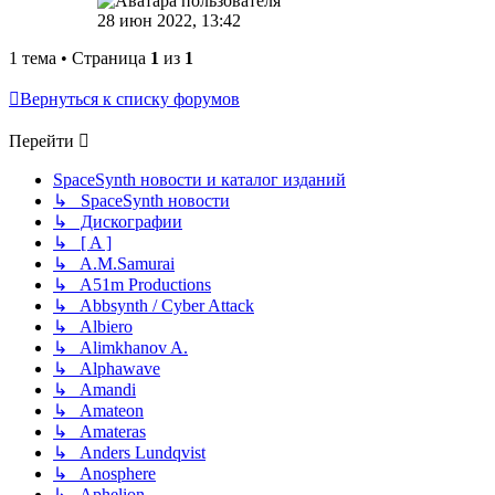
28 июн 2022, 13:42
1 тема • Страница
1
из
1
Вернуться к списку форумов
Перейти
SpaceSynth новости и каталог изданий
↳ SpaceSynth новости
↳ Дискографии
↳ [ A ]
↳ A.M.Samurai
↳ A51m Productions
↳ Abbsynth / Cyber Attack
↳ Albiero
↳ Alimkhanov A.
↳ Alphawave
↳ Amandi
↳ Amateon
↳ Amateras
↳ Anders Lundqvist
↳ Anosphere
↳ Aphelion