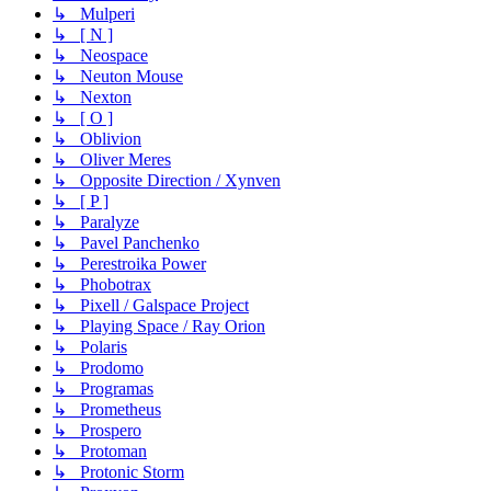
↳ Mulperi
↳ [ N ]
↳ Neospace
↳ Neuton Mouse
↳ Nexton
↳ [ O ]
↳ Oblivion
↳ Oliver Meres
↳ Opposite Direction / Xynven
↳ [ P ]
↳ Paralyze
↳ Pavel Panchenko
↳ Perestroika Power
↳ Phobotrax
↳ Pixell / Galspace Project
↳ Playing Space / Ray Orion
↳ Polaris
↳ Prodomo
↳ Programas
↳ Prometheus
↳ Prospero
↳ Protoman
↳ Protonic Storm