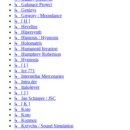
↳ Galspace Project
↳ Genizys
↳ Gregory / Moondance
↳ [ H ]
↳ Hevelius
↳ Hipersynth
↳ Hipnosis / Hypnosis
↳ Holomatrix
↳ Humanoid Invasion
↳ Humphrey Robertson
↳ Hypnosis
↳ [ I ]
↳ Ice 771
↳ Interstellar Mercenaries
↳ Intru.der
↳ Italo4ever
↳ [ J ]
↳ Jan Schipper / JSC
↳ [ K ]
↳ Koto
↳ Koto
↳ Kozmoz
↳ Krzychu / Sound Simulation