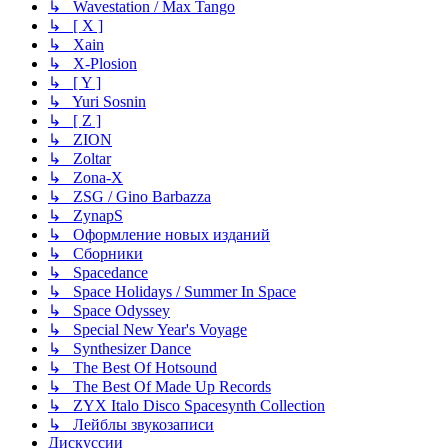
↳ Wavestation / Max Tango
↳ [ X ]
↳ Xain
↳ X-Plosion
↳ [ Y ]
↳ Yuri Sosnin
↳ [ Z ]
↳ ZION
↳ Zoltar
↳ Zona-X
↳ ZSG / Gino Barbazza
↳ ZynapS
↳ Оформление новых изданий
↳ Сборники
↳ Spacedance
↳ Space Holidays / Summer In Space
↳ Space Odyssey
↳ Special New Year's Voyage
↳ Synthesizer Dance
↳ The Best Of Hotsound
↳ The Best Of Made Up Records
↳ ZYX Italo Disco Spacesynth Collection
↳ Лейблы звукозаписи
Дискуссии