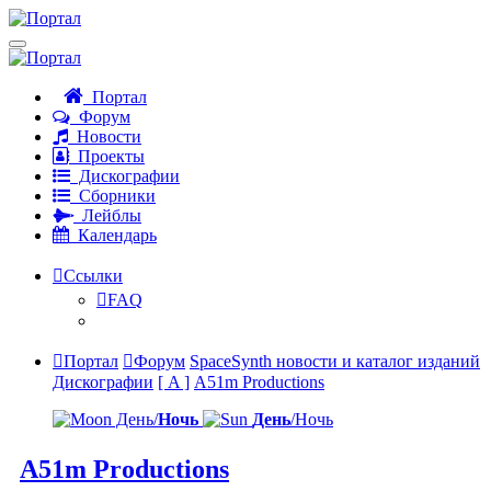
Портал
Форум
Новости
Проекты
Дискографии
Сборники
Лейблы
Календарь
Ссылки
FAQ
Портал
Форум
SpaceSynth новости и каталог изданий
Дискографии
[ A ]
A51m Productions
День/
Ночь
День
/Ночь
A51m Productions