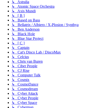
↳ Astralia
↳ Atomic Space Orchestra
↳ Axis Mundi
↳ [ B ]
↳ Based on Bass
↳ Bellatrix / Albiero / X-Plosion / Synthya
↳ Ben Anderson
↳ Black Hole
↳ Blue Star Project
↳ [ C ]
↳ Captain
↳ Cat's Disco Lab / DiscoMax
↳ Celcius
↳ Chris van Buren
↳ Ciber People
↳ CJ Rise
↳ Computer Talk
↳ Cosmix
↳ CosmoDance
↳ Cosmodream
↳ Cyber Attack
↳ Cyber People
↳ Cyber Space
↳ Cyberman