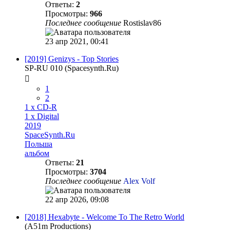
Ответы:
2
Просмотры:
966
Последнее сообщение
Rostislav86
23 апр 2021, 00:41
[2019] Genizys - Top Stories
SP-RU 010 (Spacesynth.Ru)
1
2
1 x CD-R
1 x Digital
2019
SpaceSynth.Ru
Польша
альбом
Ответы:
21
Просмотры:
3704
Последнее сообщение
Alex Volf
22 апр 2026, 09:08
[2018] Hexabyte - Welcome To The Retro World
(A51m Productions)