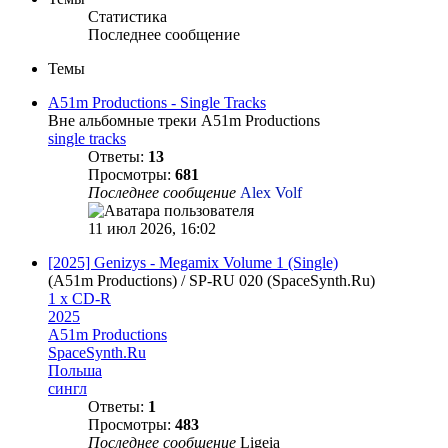
Статистика
Последнее сообщение
Темы
A51m Productions - Single Tracks
Вне альбомные треки A51m Productions
single tracks
Ответы:
13
Просмотры:
681
Последнее сообщение
Alex Volf
11 июл 2026, 16:02
[2025] Genizys - Megamix Volume 1 (Single)
(A51m Productions) / SP-RU 020 (SpaceSynth.Ru)
1 x CD-R
2025
A51m Productions
SpaceSynth.Ru
Польша
сингл
Ответы:
1
Просмотры:
483
Последнее сообщение
Ligeia