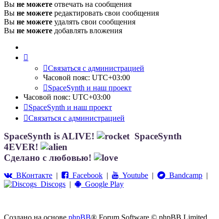
Вы
не можете
отвечать на сообщения
Вы
не можете
редактировать свои сообщения
Вы
не можете
удалять свои сообщения
Вы
не можете
добавлять вложения
Связаться с администрацией
Часовой пояс:
UTC+03:00
SpaceSynth и наш проект
Часовой пояс:
UTC+03:00
SpaceSynth и наш проект
Связаться с администрацией
SpaceSynth is ALIVE!
SpaceSynth
4EVER!
Сделано с любовью!
ВКонтакте
|
Facebook
|
Youtube
|
Bandcamp
|
Discogs
|
Google Play
Создано на основе
phpBB
® Forum Software © phpBB Limited