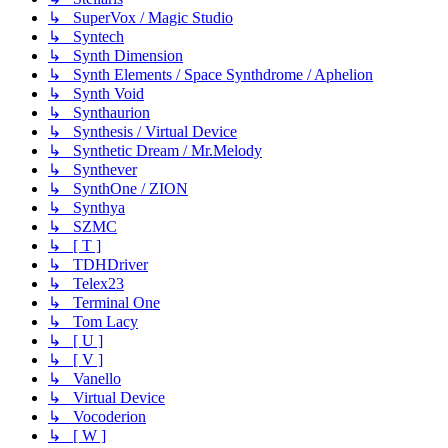
↳ SuperVox / Magic Studio
↳ Syntech
↳ Synth Dimension
↳ Synth Elements / Space Synthdrome / Aphelion
↳ Synth Void
↳ Synthaurion
↳ Synthesis / Virtual Device
↳ Synthetic Dream / Mr.Melody
↳ Synthever
↳ SynthOne / ZION
↳ Synthya
↳ SZMC
↳ [ T ]
↳ TDHDriver
↳ Telex23
↳ Terminal One
↳ Tom Lacy
↳ [ U ]
↳ [ V ]
↳ Vanello
↳ Virtual Device
↳ Vocoderion
↳ [ W ]