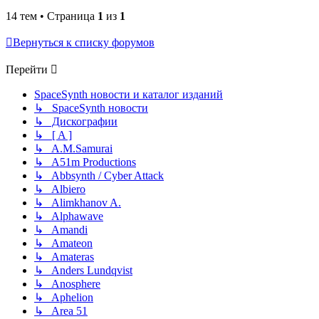
14 тем • Страница
1
из
1
Вернуться к списку форумов
Перейти
SpaceSynth новости и каталог изданий
↳ SpaceSynth новости
↳ Дискографии
↳ [ A ]
↳ A.M.Samurai
↳ A51m Productions
↳ Abbsynth / Cyber Attack
↳ Albiero
↳ Alimkhanov A.
↳ Alphawave
↳ Amandi
↳ Amateon
↳ Amateras
↳ Anders Lundqvist
↳ Anosphere
↳ Aphelion
↳ Area 51