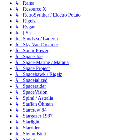
↳ Rama
↳ Resource X
↳ RetroSynther / Electro Potato
↳ Rigelz
↳ Rygar
↳ [ S ]
↳ Sandsea / Ladeon
↳ Sky Van Dreamer
↳ Sonar Power
↳ Space Joe
↳ Space Marine / Marana
↳ Space Project
↳ Spacehawk / Rigelz
↳ Spaceialized
↳ Spaceraider
↳ SpaceVision
↳ Spiral / Astralia
↳ Staffan Öhman
↳ Starcrew 84
↳ Stargazer 1987
↳ Starlight
↳ Starrider
↳ Stefan Bieri
↳ Stellaris