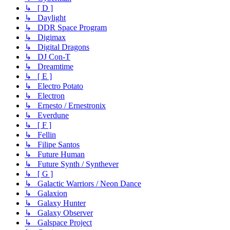
↳ [ D ]
↳ Daylight
↳ DDR Space Program
↳ Digimax
↳ Digital Dragons
↳ DJ Con-T
↳ Dreamtime
↳ [ E ]
↳ Electro Potato
↳ Electron
↳ Ernesto / Ernestronix
↳ Everdune
↳ [ F ]
↳ Fellin
↳ Filipe Santos
↳ Future Human
↳ Future Synth / Synthever
↳ [ G ]
↳ Galactic Warriors / Neon Dance
↳ Galaxion
↳ Galaxy Hunter
↳ Galaxy Observer
↳ Galspace Project