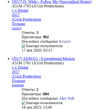
[2017] D. White - Follow Me (Spaceialized Remix)
A51M 1703 (A51m Productions)
1 x Digital
2017
A51m Productions
Польша
сингл
Ответы:
3
Просмотры:
992
Последнее сообщение
Keynol
17 янв 2020, 03:13
[2017] AERO51 - Experimental Mission
A51M 1701 (A51m Productions)
1 x Digital
2017
A51m Productions
Польша
альбом
Ответы:
2
Просмотры:
884
Последнее сообщение
Alex Volf
18 дек 2023, 13:49