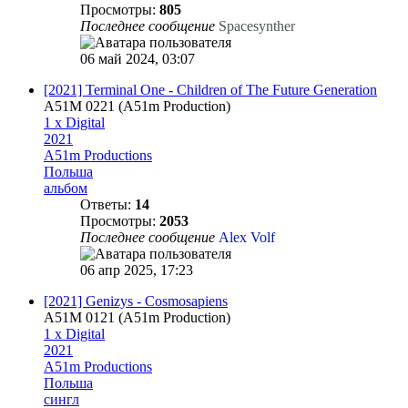
Просмотры:
805
Последнее сообщение
Spacesynther
06 май 2024, 03:07
[2021] Terminal One - Children of The Future Generation
A51M 0221 (A51m Production)
1 x Digital
2021
A51m Productions
Польша
альбом
Ответы:
14
Просмотры:
2053
Последнее сообщение
Alex Volf
06 апр 2025, 17:23
[2021] Genizys - Cosmosapiens
A51M 0121 (A51m Production)
1 x Digital
2021
A51m Productions
Польша
сингл