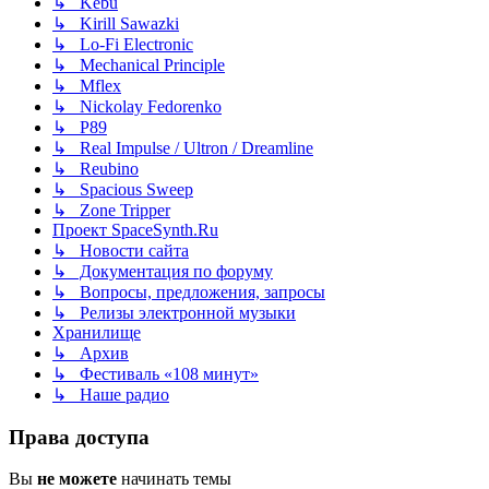
↳ Kebu
↳ Kirill Sawazki
↳ Lo-Fi Electronic
↳ Mechanical Principle
↳ Mflex
↳ Nickolay Fedorenko
↳ P89
↳ Real Impulse / Ultron / Dreamline
↳ Reubino
↳ Spacious Sweep
↳ Zone Tripper
Проект SpaceSynth.Ru
↳ Новости сайта
↳ Документация по форуму
↳ Вопросы, предложения, запросы
↳ Релизы электронной музыки
Хранилище
↳ Архив
↳ Фестиваль «108 минут»
↳ Наше радио
Права доступа
Вы
не можете
начинать темы