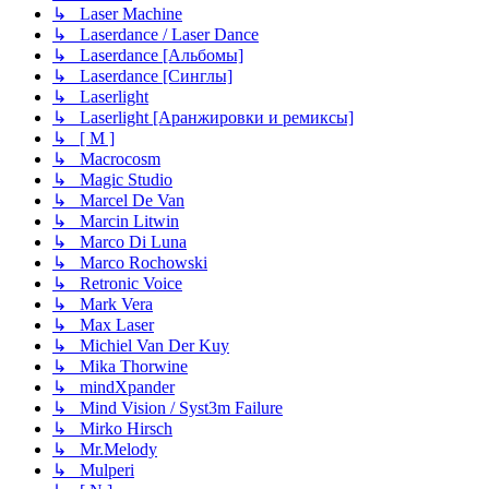
↳ Laser Machine
↳ Laserdance / Laser Dance
↳ Laserdance [Альбомы]
↳ Laserdance [Синглы]
↳ Laserlight
↳ Laserlight [Аранжировки и ремиксы]
↳ [ M ]
↳ Macrocosm
↳ Magic Studio
↳ Marcel De Van
↳ Marcin Litwin
↳ Marco Di Luna
↳ Marco Rochowski
↳ Retronic Voice
↳ Mark Vera
↳ Max Laser
↳ Michiel Van Der Kuy
↳ Mika Thorwine
↳ mindXpander
↳ Mind Vision / Syst3m Failure
↳ Mirko Hirsch
↳ Mr.Melody
↳ Mulperi