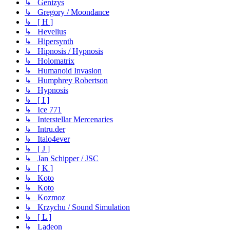
↳ Genizys
↳ Gregory / Moondance
↳ [ H ]
↳ Hevelius
↳ Hipersynth
↳ Hipnosis / Hypnosis
↳ Holomatrix
↳ Humanoid Invasion
↳ Humphrey Robertson
↳ Hypnosis
↳ [ I ]
↳ Ice 771
↳ Interstellar Mercenaries
↳ Intru.der
↳ Italo4ever
↳ [ J ]
↳ Jan Schipper / JSC
↳ [ K ]
↳ Koto
↳ Koto
↳ Kozmoz
↳ Krzychu / Sound Simulation
↳ [ L ]
↳ Ladeon