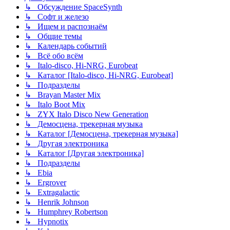
↳ Обсуждение SpaceSynth
↳ Софт и железо
↳ Ищем и распознаём
↳ Общие темы
↳ Календарь событий
↳ Всё обо всём
↳ Italo-disco, Hi-NRG, Eurobeat
↳ Каталог [Italo-disco, Hi-NRG, Eurobeat]
↳ Подразделы
↳ Brayan Master Mix
↳ Italo Boot Mix
↳ ZYX Italo Disco New Generation
↳ Демосцена, трекерная музыка
↳ Каталог [Демосцена, трекерная музыка]
↳ Другая электроника
↳ Каталог [Другая электроника]
↳ Подразделы
↳ Ebia
↳ Ergrover
↳ Extragalactic
↳ Henrik Johnson
↳ Humphrey Robertson
↳ Hypnotix