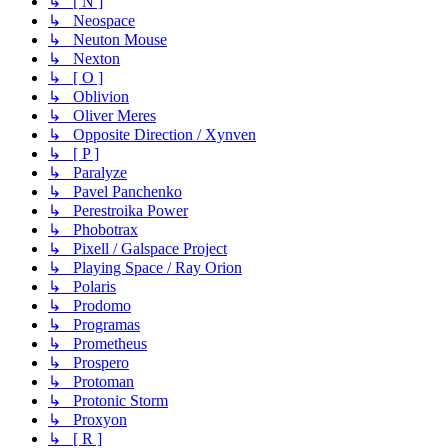
↳ [ N ]
↳ Neospace
↳ Neuton Mouse
↳ Nexton
↳ [ O ]
↳ Oblivion
↳ Oliver Meres
↳ Opposite Direction / Xynven
↳ [ P ]
↳ Paralyze
↳ Pavel Panchenko
↳ Perestroika Power
↳ Phobotrax
↳ Pixell / Galspace Project
↳ Playing Space / Ray Orion
↳ Polaris
↳ Prodomo
↳ Programas
↳ Prometheus
↳ Prospero
↳ Protoman
↳ Protonic Storm
↳ Proxyon
↳ [ R ]