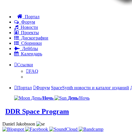
Портал
Форум
Новости
Проекты
Дискографии
Сборники
Лейблы
Календарь
Ссылки
FAQ
Портал
Форум
SpaceSynth новости и каталог изданий
День/
Ночь
День
/Ночь
DDR Space Program
Daniel Jakobsson