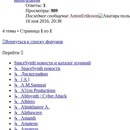
мини-альбом
Ответы:
3
Просмотры:
989
Последнее сообщение
AntonEriiksson
16 ноя 2016, 20:38
4 темы • Страница
1
из
1
Вернуться к списку форумов
Перейти
SpaceSynth новости и каталог изданий
↳ SpaceSynth новости
↳ Дискографии
↳ [ A ]
↳ A.M.Samurai
↳ A51m Productions
↳ Abbsynth / Cyber Attack
↳ Albiero
↳ Alimkhanov A.
↳ Alphawave
↳ Amandi
↳ Amateon
↳ Amateras