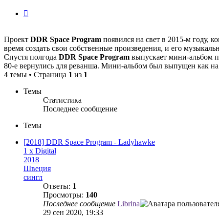
История
изменений
Проект
DDR Space Program
появился на свет в 2015-м году, к
время создать свои собственные произведения, и его музыкаль
Спустя полгода
DDR Space Program
выпускает мини-альбом по
80-е вернулись для реванша. Мини-альбом был выпущен как на 
4 темы • Страница
1
из
1
Темы
Статистика
Последнее сообщение
Темы
[2018] DDR Space Program - Ladyhawke
1 x Digital
2018
Швеция
сингл
Ответы:
1
Просмотры:
140
Последнее сообщение
Librina
29 сен 2020, 19:33