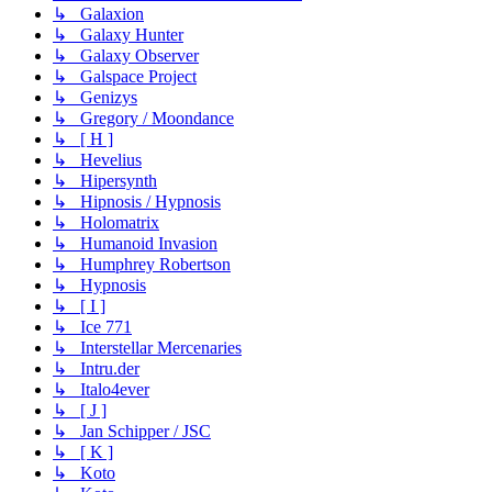
↳ Galaxion
↳ Galaxy Hunter
↳ Galaxy Observer
↳ Galspace Project
↳ Genizys
↳ Gregory / Moondance
↳ [ H ]
↳ Hevelius
↳ Hipersynth
↳ Hipnosis / Hypnosis
↳ Holomatrix
↳ Humanoid Invasion
↳ Humphrey Robertson
↳ Hypnosis
↳ [ I ]
↳ Ice 771
↳ Interstellar Mercenaries
↳ Intru.der
↳ Italo4ever
↳ [ J ]
↳ Jan Schipper / JSC
↳ [ K ]
↳ Koto