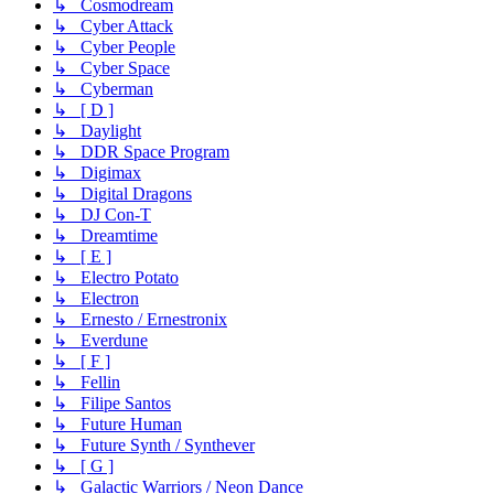
↳ Cosmodream
↳ Cyber Attack
↳ Cyber People
↳ Cyber Space
↳ Cyberman
↳ [ D ]
↳ Daylight
↳ DDR Space Program
↳ Digimax
↳ Digital Dragons
↳ DJ Con-T
↳ Dreamtime
↳ [ E ]
↳ Electro Potato
↳ Electron
↳ Ernesto / Ernestronix
↳ Everdune
↳ [ F ]
↳ Fellin
↳ Filipe Santos
↳ Future Human
↳ Future Synth / Synthever
↳ [ G ]
↳ Galactic Warriors / Neon Dance