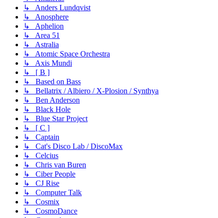
↳ Anders Lundqvist
↳ Anosphere
↳ Aphelion
↳ Area 51
↳ Astralia
↳ Atomic Space Orchestra
↳ Axis Mundi
↳ [ B ]
↳ Based on Bass
↳ Bellatrix / Albiero / X-Plosion / Synthya
↳ Ben Anderson
↳ Black Hole
↳ Blue Star Project
↳ [ C ]
↳ Captain
↳ Cat's Disco Lab / DiscoMax
↳ Celcius
↳ Chris van Buren
↳ Ciber People
↳ CJ Rise
↳ Computer Talk
↳ Cosmix
↳ CosmoDance