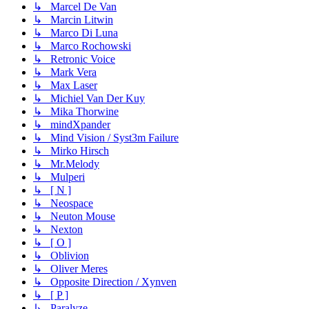
↳ Marcel De Van
↳ Marcin Litwin
↳ Marco Di Luna
↳ Marco Rochowski
↳ Retronic Voice
↳ Mark Vera
↳ Max Laser
↳ Michiel Van Der Kuy
↳ Mika Thorwine
↳ mindXpander
↳ Mind Vision / Syst3m Failure
↳ Mirko Hirsch
↳ Mr.Melody
↳ Mulperi
↳ [ N ]
↳ Neospace
↳ Neuton Mouse
↳ Nexton
↳ [ O ]
↳ Oblivion
↳ Oliver Meres
↳ Opposite Direction / Xynven
↳ [ P ]
↳ Paralyze