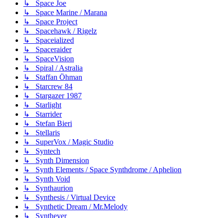
↳ Space Joe
↳ Space Marine / Marana
↳ Space Project
↳ Spacehawk / Rigelz
↳ Spaceialized
↳ Spaceraider
↳ SpaceVision
↳ Spiral / Astralia
↳ Staffan Öhman
↳ Starcrew 84
↳ Stargazer 1987
↳ Starlight
↳ Starrider
↳ Stefan Bieri
↳ Stellaris
↳ SuperVox / Magic Studio
↳ Syntech
↳ Synth Dimension
↳ Synth Elements / Space Synthdrome / Aphelion
↳ Synth Void
↳ Synthaurion
↳ Synthesis / Virtual Device
↳ Synthetic Dream / Mr.Melody
↳ Synthever