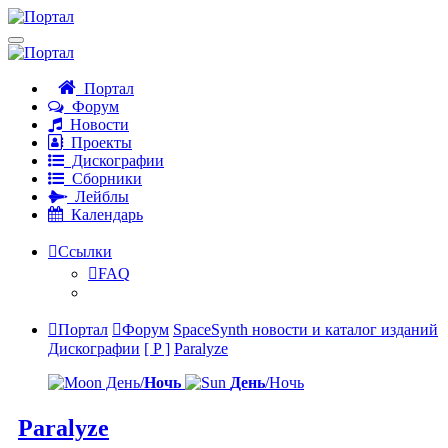
Портал
Форум
Новости
Проекты
Дискографии
Сборники
Лейблы
Календарь
Ссылки
FAQ
Портал
Форум
SpaceSynth новости и каталог изданий
Дискографии
[ P ]
Paralyze
День/
Ночь
День
/Ночь
Paralyze