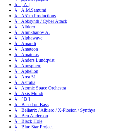
↳ [ A ]
↳ A.M.Samurai
↳ A51m Productions
↳ Abbsynth / Cyber Attack
↳ Albiero
↳ Alimkhanov A.
↳ Alphawave
↳ Amandi
↳ Amateon
↳ Amateras
↳ Anders Lundqvist
↳ Anosphere
↳ Aphelion
↳ Area 51
↳ Astralia
↳ Atomic Space Orchestra
↳ Axis Mundi
↳ [ B ]
↳ Based on Bass
↳ Bellatrix / Albiero / X-Plosion / Synthya
↳ Ben Anderson
↳ Black Hole
↳ Blue Star Project