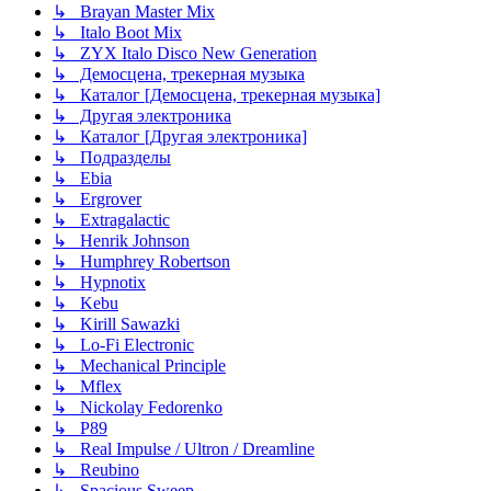
↳ Brayan Master Mix
↳ Italo Boot Mix
↳ ZYX Italo Disco New Generation
↳ Демосцена, трекерная музыка
↳ Каталог [Демосцена, трекерная музыка]
↳ Другая электроника
↳ Каталог [Другая электроника]
↳ Подразделы
↳ Ebia
↳ Ergrover
↳ Extragalactic
↳ Henrik Johnson
↳ Humphrey Robertson
↳ Hypnotix
↳ Kebu
↳ Kirill Sawazki
↳ Lo-Fi Electronic
↳ Mechanical Principle
↳ Mflex
↳ Nickolay Fedorenko
↳ P89
↳ Real Impulse / Ultron / Dreamline
↳ Reubino
↳ Spacious Sweep