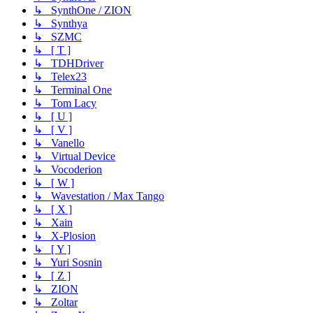
↳ SynthOne / ZION
↳ Synthya
↳ SZMC
↳ [ T ]
↳ TDHDriver
↳ Telex23
↳ Terminal One
↳ Tom Lacy
↳ [ U ]
↳ [ V ]
↳ Vanello
↳ Virtual Device
↳ Vocoderion
↳ [ W ]
↳ Wavestation / Max Tango
↳ [ X ]
↳ Xain
↳ X-Plosion
↳ [ Y ]
↳ Yuri Sosnin
↳ [ Z ]
↳ ZION
↳ Zoltar