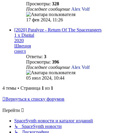
Просмотры:
328
Последнее сообщение
Alex Volf
17 фев 2024, 11:26
[2020] Paralyze - Return Of The Spacerangers
1 x Digital
2020
Швеция
сингл
Ответы:
3
Просмотры:
396
Последнее сообщение
Alex Volf
05 июл 2024, 10:44
4 темы • Страница
1
из
1
Вернуться к списку форумов
Перейти
SpaceSynth новости и каталог изданий
↳ SpaceSynth новости
↳ Дискографии