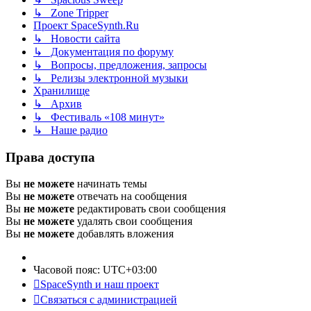
↳ Zone Tripper
Проект SpaceSynth.Ru
↳ Новости сайта
↳ Документация по форуму
↳ Вопросы, предложения, запросы
↳ Релизы электронной музыки
Хранилище
↳ Архив
↳ Фестиваль «108 минут»
↳ Наше радио
Права доступа
Вы
не можете
начинать темы
Вы
не можете
отвечать на сообщения
Вы
не можете
редактировать свои сообщения
Вы
не можете
удалять свои сообщения
Вы
не можете
добавлять вложения
Часовой пояс:
UTC+03:00
SpaceSynth и наш проект
Связаться с администрацией