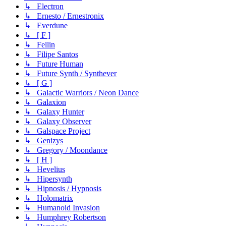
↳ Electron
↳ Ernesto / Ernestronix
↳ Everdune
↳ [ F ]
↳ Fellin
↳ Filipe Santos
↳ Future Human
↳ Future Synth / Synthever
↳ [ G ]
↳ Galactic Warriors / Neon Dance
↳ Galaxion
↳ Galaxy Hunter
↳ Galaxy Observer
↳ Galspace Project
↳ Genizys
↳ Gregory / Moondance
↳ [ H ]
↳ Hevelius
↳ Hipersynth
↳ Hipnosis / Hypnosis
↳ Holomatrix
↳ Humanoid Invasion
↳ Humphrey Robertson