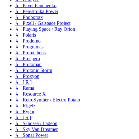
↳ Pavel Panchenko
↳ Perestroika Power
↳ Phobotrax
↳ Pixell / Galspace Project
↳ Playing Space / Ray Orion
↳ Polaris
↳ Prodomo
↳ Programas
↳ Prometheus
↳ Prospero
↳ Protoman
↳ Protonic Storm
↳ Proxyon
↳ [ R ]
↳ Rama
↳ Resource X
↳ RetroSynther / Electro Potato
↳ Rigelz
↳ Rygar
↳ [ S ]
↳ Sandsea / Ladeon
↳ Sky Van Dreamer
↳ Sonar Power