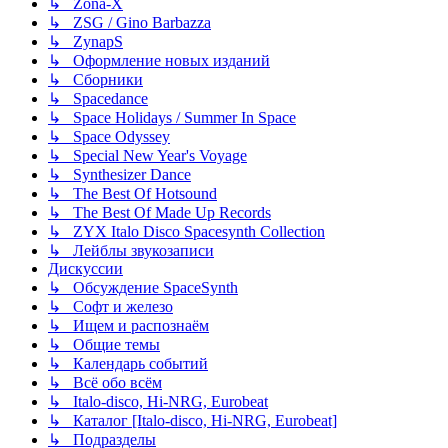
↳ Zona-X
↳ ZSG / Gino Barbazza
↳ ZynapS
↳ Оформление новых изданий
↳ Сборники
↳ Spacedance
↳ Space Holidays / Summer In Space
↳ Space Odyssey
↳ Special New Year's Voyage
↳ Synthesizer Dance
↳ The Best Of Hotsound
↳ The Best Of Made Up Records
↳ ZYX Italo Disco Spacesynth Collection
↳ Лейблы звукозаписи
Дискуссии
↳ Обсуждение SpaceSynth
↳ Софт и железо
↳ Ищем и распознаём
↳ Общие темы
↳ Календарь событий
↳ Всё обо всём
↳ Italo-disco, Hi-NRG, Eurobeat
↳ Каталог [Italo-disco, Hi-NRG, Eurobeat]
↳ Подразделы