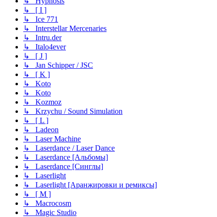
↳ Hypnosis
↳ [ I ]
↳ Ice 771
↳ Interstellar Mercenaries
↳ Intru.der
↳ Italo4ever
↳ [ J ]
↳ Jan Schipper / JSC
↳ [ K ]
↳ Koto
↳ Koto
↳ Kozmoz
↳ Krzychu / Sound Simulation
↳ [ L ]
↳ Ladeon
↳ Laser Machine
↳ Laserdance / Laser Dance
↳ Laserdance [Альбомы]
↳ Laserdance [Синглы]
↳ Laserlight
↳ Laserlight [Аранжировки и ремиксы]
↳ [ M ]
↳ Macrocosm
↳ Magic Studio