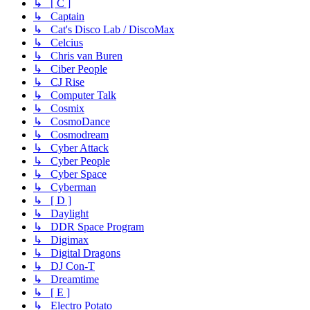
↳ [ C ]
↳ Captain
↳ Cat's Disco Lab / DiscoMax
↳ Celcius
↳ Chris van Buren
↳ Ciber People
↳ CJ Rise
↳ Computer Talk
↳ Cosmix
↳ CosmoDance
↳ Cosmodream
↳ Cyber Attack
↳ Cyber People
↳ Cyber Space
↳ Cyberman
↳ [ D ]
↳ Daylight
↳ DDR Space Program
↳ Digimax
↳ Digital Dragons
↳ DJ Con-T
↳ Dreamtime
↳ [ E ]
↳ Electro Potato