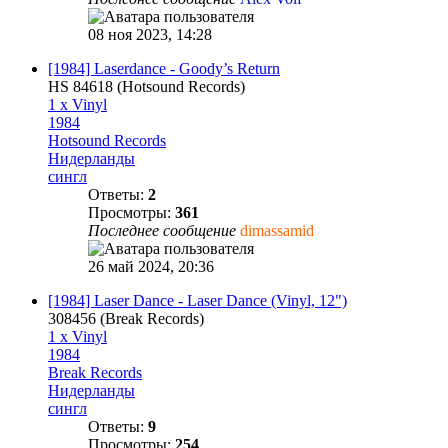
08 ноя 2023, 14:28
[1984] Laserdance - Goody’s Return
HS 84618 (Hotsound Records)
1 x Vinyl
1984
Hotsound Records
Нидерланды
сингл
Ответы:
2
Просмотры:
361
Последнее сообщение
dimassamid
26 май 2024, 20:36
[1984] Laser Dance - Laser Dance (Vinyl, 12")
308456 (Break Records)
1 x Vinyl
1984
Break Records
Нидерланды
сингл
Ответы:
9
Просмотры:
254