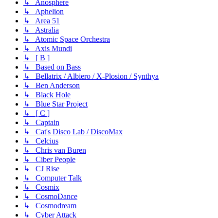
↳ Anosphere
↳ Aphelion
↳ Area 51
↳ Astralia
↳ Atomic Space Orchestra
↳ Axis Mundi
↳ [ B ]
↳ Based on Bass
↳ Bellatrix / Albiero / X-Plosion / Synthya
↳ Ben Anderson
↳ Black Hole
↳ Blue Star Project
↳ [ C ]
↳ Captain
↳ Cat's Disco Lab / DiscoMax
↳ Celcius
↳ Chris van Buren
↳ Ciber People
↳ CJ Rise
↳ Computer Talk
↳ Cosmix
↳ CosmoDance
↳ Cosmodream
↳ Cyber Attack