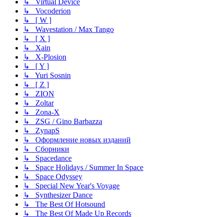
↳ Virtual Device
↳ Vocoderion
↳ [ W ]
↳ Wavestation / Max Tango
↳ [ X ]
↳ Xain
↳ X-Plosion
↳ [ Y ]
↳ Yuri Sosnin
↳ [ Z ]
↳ ZION
↳ Zoltar
↳ Zona-X
↳ ZSG / Gino Barbazza
↳ ZynapS
↳ Оформление новых изданий
↳ Сборники
↳ Spacedance
↳ Space Holidays / Summer In Space
↳ Space Odyssey
↳ Special New Year's Voyage
↳ Synthesizer Dance
↳ The Best Of Hotsound
↳ The Best Of Made Up Records