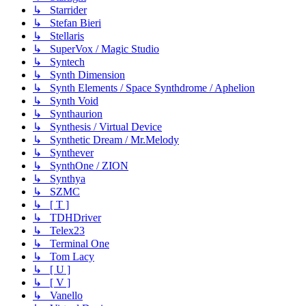
↳ Starrider
↳ Stefan Bieri
↳ Stellaris
↳ SuperVox / Magic Studio
↳ Syntech
↳ Synth Dimension
↳ Synth Elements / Space Synthdrome / Aphelion
↳ Synth Void
↳ Synthaurion
↳ Synthesis / Virtual Device
↳ Synthetic Dream / Mr.Melody
↳ Synthever
↳ SynthOne / ZION
↳ Synthya
↳ SZMC
↳ [ T ]
↳ TDHDriver
↳ Telex23
↳ Terminal One
↳ Tom Lacy
↳ [ U ]
↳ [ V ]
↳ Vanello