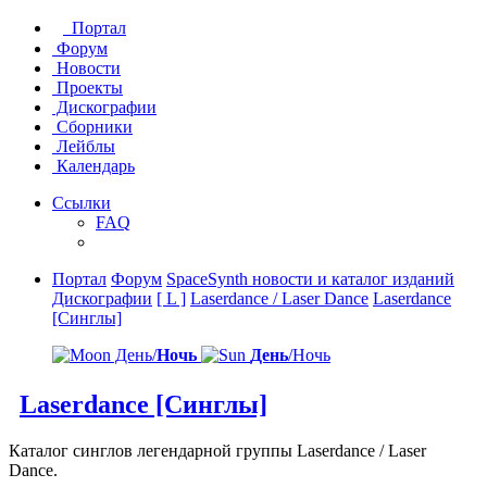
Портал
Форум
Новости
Проекты
Дискографии
Сборники
Лейблы
Календарь
Ссылки
FAQ
Портал
Форум
SpaceSynth новости и каталог изданий
Дискографии
[ L ]
Laserdance / Laser Dance
Laserdance
[Синглы]
День/
Ночь
День
/Ночь
Laserdance [Синглы]
Каталог синглов легендарной группы Laserdance / Laser
Dance.