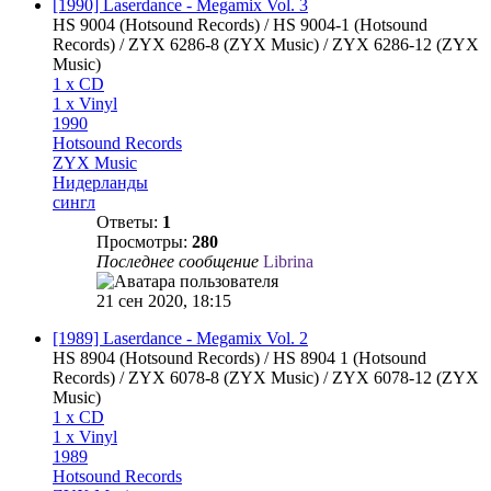
[1990] Laserdance - Megamix Vol. 3
HS 9004 (Hotsound Records) / HS 9004-1 (Hotsound
Records) / ZYX 6286-8 (ZYX Music) / ZYX 6286-12 (ZYX
Music)
1 x CD
1 x Vinyl
1990
Hotsound Records
ZYX Music
Нидерланды
сингл
Ответы:
1
Просмотры:
280
Последнее сообщение
Librina
21 сен 2020, 18:15
[1989] Laserdance - Megamix Vol. 2
HS 8904 (Hotsound Records) / HS 8904 1 (Hotsound
Records) / ZYX 6078-8 (ZYX Music) / ZYX 6078-12 (ZYX
Music)
1 x CD
1 x Vinyl
1989
Hotsound Records