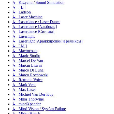
↳ Krzychu / Sound Simulation
↳ [ L ]
↳ Ladeon
↳ Laser Machine
↳ Laserdance / Laser Dance
↳ Laserdance [Альбомы]
↳ Laserdance [Синглы]
↳ Laserlight
↳ Laserlight [Аранжировки и ремиксы]
↳ [ M ]
↳ Macrocosm
↳ Magic Studio
↳ Marcel De Van
↳ Marcin Litwin
↳ Marco Di Luna
↳ Marco Rochowski
↳ Retronic Voice
↳ Mark Vera
↳ Max Laser
↳ Michiel Van Der Kuy
↳ Mika Thorwine
↳ mindXpander
↳ Mind Vision / Syst3m Failure
↳ Mirko Hirsch