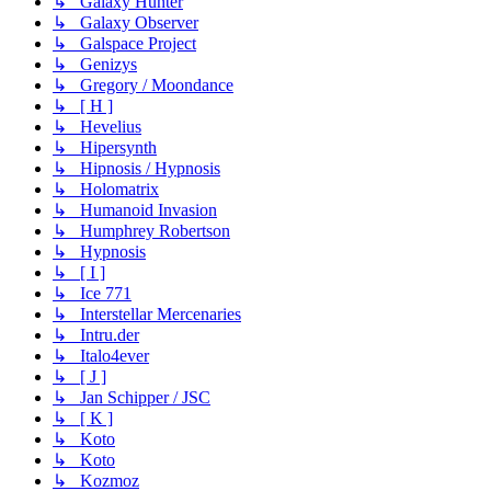
↳ Galaxy Hunter
↳ Galaxy Observer
↳ Galspace Project
↳ Genizys
↳ Gregory / Moondance
↳ [ H ]
↳ Hevelius
↳ Hipersynth
↳ Hipnosis / Hypnosis
↳ Holomatrix
↳ Humanoid Invasion
↳ Humphrey Robertson
↳ Hypnosis
↳ [ I ]
↳ Ice 771
↳ Interstellar Mercenaries
↳ Intru.der
↳ Italo4ever
↳ [ J ]
↳ Jan Schipper / JSC
↳ [ K ]
↳ Koto
↳ Koto
↳ Kozmoz