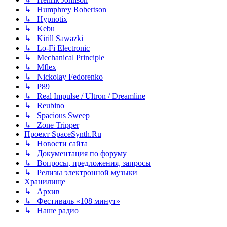
↳ Humphrey Robertson
↳ Hypnotix
↳ Kebu
↳ Kirill Sawazki
↳ Lo-Fi Electronic
↳ Mechanical Principle
↳ Mflex
↳ Nickolay Fedorenko
↳ P89
↳ Real Impulse / Ultron / Dreamline
↳ Reubino
↳ Spacious Sweep
↳ Zone Tripper
Проект SpaceSynth.Ru
↳ Новости сайта
↳ Документация по форуму
↳ Вопросы, предложения, запросы
↳ Релизы электронной музыки
Хранилище
↳ Архив
↳ Фестиваль «108 минут»
↳ Наше радио