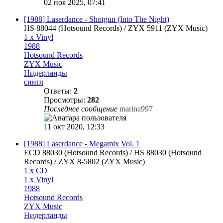
02 ноя 2025, 07:41
[1988] Laserdance - Shotgun (Into The Night)
HS 88044 (Hotsound Records) / ZYX 5911 (ZYX Music)
1 x Vinyl
1988
Hotsound Records
ZYX Music
Нидерланды
сингл
Ответы:
2
Просмотры:
282
Последнее сообщение
marina997
11 окт 2020, 12:33
[1988] Laserdance - Megamix Vol. 1
ECD 88030 (Hotsound Records) / HS 88030 (Hotsound
Records) / ZYX 8-5802 (ZYX Music)
1 x CD
1 x Vinyl
1988
Hotsound Records
ZYX Music
Нидерланды