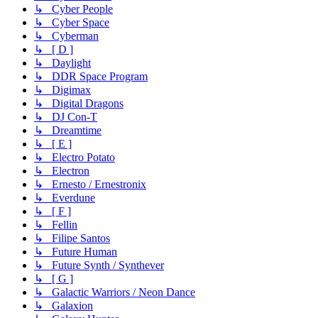
↳ Cyber People
↳ Cyber Space
↳ Cyberman
↳ [ D ]
↳ Daylight
↳ DDR Space Program
↳ Digimax
↳ Digital Dragons
↳ DJ Con-T
↳ Dreamtime
↳ [ E ]
↳ Electro Potato
↳ Electron
↳ Ernesto / Ernestronix
↳ Everdune
↳ [ F ]
↳ Fellin
↳ Filipe Santos
↳ Future Human
↳ Future Synth / Synthever
↳ [ G ]
↳ Galactic Warriors / Neon Dance
↳ Galaxion