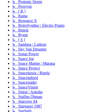
↳ Protonic Storm
↳ Proxyon
↳ [ R ]
↳ Rama
↳ Resource X
↳ RetroSynther / Electro Potato
↳ Rigelz
↳ Rygar
↳ [ S ]
↳ Sandsea / Ladeon
↳ Sky Van Dreamer
↳ Sonar Power
↳ Space Joe
↳ Space Marine / Marana
↳ Space Project
↳ Spacehawk / Rigelz
↳ Spaceialized
↳ Spaceraider
↳ SpaceVision
↳ Spiral / Astralia
↳ Staffan Öhman
↳ Starcrew 84
↳ Stargazer 1987
↳ Starlight