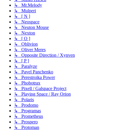
↳ Mr.Melody
↳ Mulperi
↳ [ N ]
↳ Neospace
↳ Neuton Mouse
↳ Nexton
↳ [ O ]
↳ Oblivion
↳ Oliver Meres
↳ Opposite Direction / Xynven
↳ [ P ]
↳ Paralyze
↳ Pavel Panchenko
↳ Perestroika Power
↳ Phobotrax
↳ Pixell / Galspace Project
↳ Playing Space / Ray Orion
↳ Polaris
↳ Prodomo
↳ Programas
↳ Prometheus
↳ Prospero
↳ Protoman