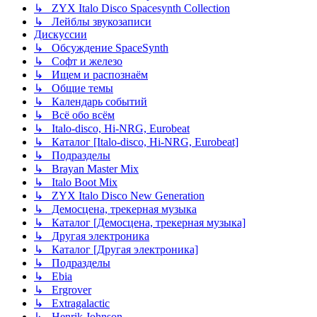
↳ ZYX Italo Disco Spacesynth Collection
↳ Лейблы звукозаписи
Дискуссии
↳ Обсуждение SpaceSynth
↳ Софт и железо
↳ Ищем и распознаём
↳ Общие темы
↳ Календарь событий
↳ Всё обо всём
↳ Italo-disco, Hi-NRG, Eurobeat
↳ Каталог [Italo-disco, Hi-NRG, Eurobeat]
↳ Подразделы
↳ Brayan Master Mix
↳ Italo Boot Mix
↳ ZYX Italo Disco New Generation
↳ Демосцена, трекерная музыка
↳ Каталог [Демосцена, трекерная музыка]
↳ Другая электроника
↳ Каталог [Другая электроника]
↳ Подразделы
↳ Ebia
↳ Ergrover
↳ Extragalactic
↳ Henrik Johnson