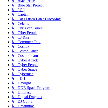
↳ Black Hole
↳ Blue Star Project
↳ [ C ]
↳ Captain
↳ Cat's Disco Lab / DiscoMax
↳ Celcius
↳ Chris van Buren
↳ Ciber People
↳ CJ Rise
↳ Computer Talk
↳ Cosmix
↳ CosmoDance
↳ Cosmodream
↳ Cyber Attack
↳ Cyber People
↳ Cyber Space
↳ Cyberman
↳ [ D ]
↳ Daylight
↳ DDR Space Program
↳ Digimax
↳ Digital Dragons
↳ DJ Con-T
↳ Dreamtime