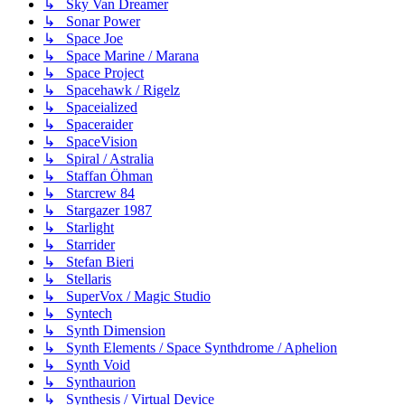
↳ Sky Van Dreamer
↳ Sonar Power
↳ Space Joe
↳ Space Marine / Marana
↳ Space Project
↳ Spacehawk / Rigelz
↳ Spaceialized
↳ Spaceraider
↳ SpaceVision
↳ Spiral / Astralia
↳ Staffan Öhman
↳ Starcrew 84
↳ Stargazer 1987
↳ Starlight
↳ Starrider
↳ Stefan Bieri
↳ Stellaris
↳ SuperVox / Magic Studio
↳ Syntech
↳ Synth Dimension
↳ Synth Elements / Space Synthdrome / Aphelion
↳ Synth Void
↳ Synthaurion
↳ Synthesis / Virtual Device