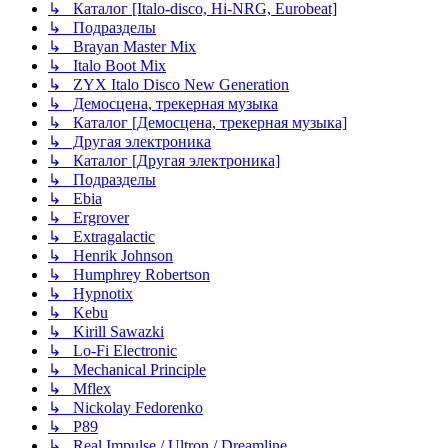
↳ Каталог [Italo-disco, Hi-NRG, Eurobeat]
↳ Подразделы
↳ Brayan Master Mix
↳ Italo Boot Mix
↳ ZYX Italo Disco New Generation
↳ Демосцена, трекерная музыка
↳ Каталог [Демосцена, трекерная музыка]
↳ Другая электроника
↳ Каталог [Другая электроника]
↳ Подразделы
↳ Ebia
↳ Ergrover
↳ Extragalactic
↳ Henrik Johnson
↳ Humphrey Robertson
↳ Hypnotix
↳ Kebu
↳ Kirill Sawazki
↳ Lo-Fi Electronic
↳ Mechanical Principle
↳ Mflex
↳ Nickolay Fedorenko
↳ P89
↳ Real Impulse / Ultron / Dreamline