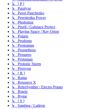
↳ [ P ]
↳ Paralyze
↳ Pavel Panchenko
↳ Perestroika Power
↳ Phobotrax
↳ Pixell / Galspace Project
↳ Playing Space / Ray Orion
↳ Polaris
↳ Prodomo
↳ Programas
↳ Prometheus
↳ Prospero
↳ Protoman
↳ Protonic Storm
↳ Proxyon
↳ [ R ]
↳ Rama
↳ Resource X
↳ RetroSynther / Electro Potato
↳ Rigelz
↳ Rygar
↳ [ S ]
↳ Sandsea / Ladeon