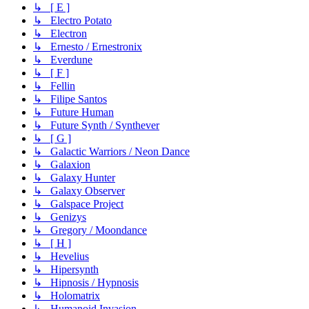
↳ [ E ]
↳ Electro Potato
↳ Electron
↳ Ernesto / Ernestronix
↳ Everdune
↳ [ F ]
↳ Fellin
↳ Filipe Santos
↳ Future Human
↳ Future Synth / Synthever
↳ [ G ]
↳ Galactic Warriors / Neon Dance
↳ Galaxion
↳ Galaxy Hunter
↳ Galaxy Observer
↳ Galspace Project
↳ Genizys
↳ Gregory / Moondance
↳ [ H ]
↳ Hevelius
↳ Hipersynth
↳ Hipnosis / Hypnosis
↳ Holomatrix
↳ Humanoid Invasion