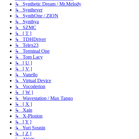
↳ Synthetic Dream / Mr.Melody
↳ Synthever
↳ SynthOne / ZION
↳ Synthya
↳ SZMC
↳ [ T ]
↳ TDHDriver
↳ Telex23
↳ Terminal One
↳ Tom Lacy
↳ [ U ]
↳ [ V ]
↳ Vanello
↳ Virtual Device
↳ Vocoderion
↳ [ W ]
↳ Wavestation / Max Tango
↳ [ X ]
↳ Xain
↳ X-Plosion
↳ [ Y ]
↳ Yuri Sosnin
↳ [ Z ]