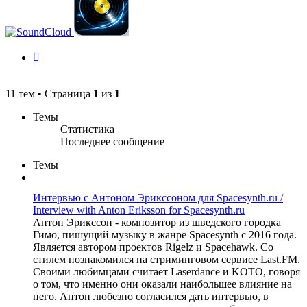
История
изменений
11 тем • Страница
1
из
1
Темы
Статистика
Последнее сообщение
Темы
Интервью с Антоном Эрикссоном для Spacesynth.ru /
Interview with Anton Eriksson for Spacesynth.ru
Антон Эрикссон - композитор из шведского городка
Гимо, пишущий музыку в жанре Spacesynth с 2016 года.
Является автором проектов Rigelz и Spacehawk. Со
стилем познакомился на стриминговом сервисе Last.FM.
Своими любимцами считает Laserdance и KOTO, говоря
о том, что именно они оказали наибольшее влияние на
него. Антон любезно согласился дать интервью, в