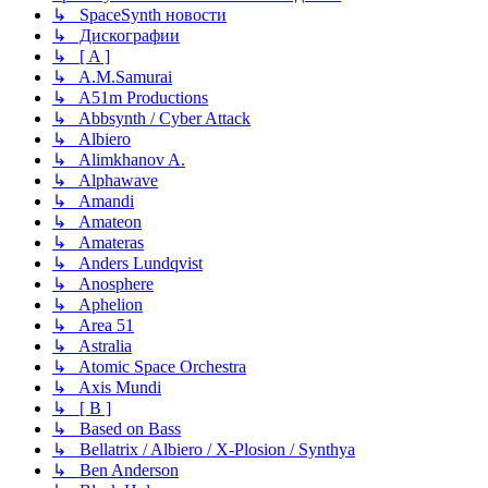
↳ SpaceSynth новости
↳ Дискографии
↳ [ A ]
↳ A.M.Samurai
↳ A51m Productions
↳ Abbsynth / Cyber Attack
↳ Albiero
↳ Alimkhanov A.
↳ Alphawave
↳ Amandi
↳ Amateon
↳ Amateras
↳ Anders Lundqvist
↳ Anosphere
↳ Aphelion
↳ Area 51
↳ Astralia
↳ Atomic Space Orchestra
↳ Axis Mundi
↳ [ B ]
↳ Based on Bass
↳ Bellatrix / Albiero / X-Plosion / Synthya
↳ Ben Anderson