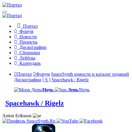
Портал
Форум
Новости
Проекты
Дискографии
Сборники
Лейблы
Календарь
Портал
Форум
SpaceSynth новости и каталог изданий
Дискографии
[ S ]
Spacehawk / Rigelz
День/
Ночь
День
/Ночь
Spacehawk / Rigelz
Anton Eriksson