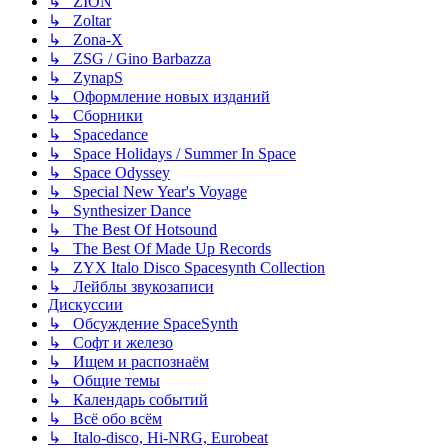
↳ ZION
↳ Zoltar
↳ Zona-X
↳ ZSG / Gino Barbazza
↳ ZynapS
↳ Оформление новых изданий
↳ Сборники
↳ Spacedance
↳ Space Holidays / Summer In Space
↳ Space Odyssey
↳ Special New Year's Voyage
↳ Synthesizer Dance
↳ The Best Of Hotsound
↳ The Best Of Made Up Records
↳ ZYX Italo Disco Spacesynth Collection
↳ Лейблы звукозаписи
Дискуссии
↳ Обсуждение SpaceSynth
↳ Софт и железо
↳ Ищем и распознаём
↳ Общие темы
↳ Календарь событий
↳ Всё обо всём
↳ Italo-disco, Hi-NRG, Eurobeat