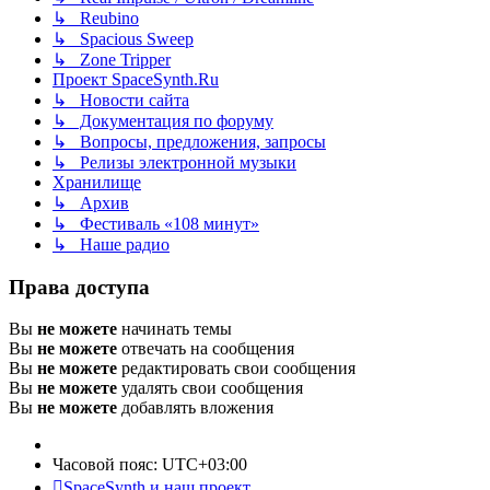
↳ Reubino
↳ Spacious Sweep
↳ Zone Tripper
Проект SpaceSynth.Ru
↳ Новости сайта
↳ Документация по форуму
↳ Вопросы, предложения, запросы
↳ Релизы электронной музыки
Хранилище
↳ Архив
↳ Фестиваль «108 минут»
↳ Наше радио
Права доступа
Вы
не можете
начинать темы
Вы
не можете
отвечать на сообщения
Вы
не можете
редактировать свои сообщения
Вы
не можете
удалять свои сообщения
Вы
не можете
добавлять вложения
Часовой пояс:
UTC+03:00
SpaceSynth и наш проект