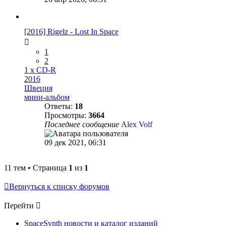
[2016] Rigelz - Lost In Space
1
2
1 x CD-R
2016
Швеция
мини-альбом
Ответы:
18
Просмотры:
3664
Последнее сообщение
Alex Volf
09 дек 2021, 06:31
11 тем • Страница
1
из
1
Вернуться к списку форумов
Перейти
SpaceSynth новости и каталог изданий