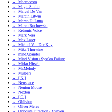
↳ Macrocosm
↳ Magic Studio
↳ Marcel De Van
↳ Marcin Litwin
↳ Marco Di Luna
↳ Marco Rochowski
↳ Retronic Voice
↳ Mark Vera
↳ Max Laser
↳ Michiel Van Der Kuy
↳ Mika Thorwine
↳ mindXpander
↳ Mind Vision / Syst3m Failure
↳ Mirko Hirsch
↳ Mr.Melody
↳ Mulperi
↳ [ N ]
↳ Neospace
↳ Neuton Mouse
↳ Nexton
↳ [ O ]
↳ Oblivion
↳ Oliver Meres
↳ Opposite Direction / Xynven