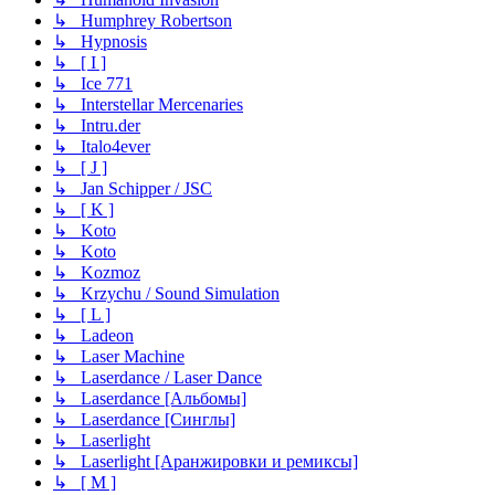
↳ Humphrey Robertson
↳ Hypnosis
↳ [ I ]
↳ Ice 771
↳ Interstellar Mercenaries
↳ Intru.der
↳ Italo4ever
↳ [ J ]
↳ Jan Schipper / JSC
↳ [ K ]
↳ Koto
↳ Koto
↳ Kozmoz
↳ Krzychu / Sound Simulation
↳ [ L ]
↳ Ladeon
↳ Laser Machine
↳ Laserdance / Laser Dance
↳ Laserdance [Альбомы]
↳ Laserdance [Синглы]
↳ Laserlight
↳ Laserlight [Аранжировки и ремиксы]
↳ [ M ]