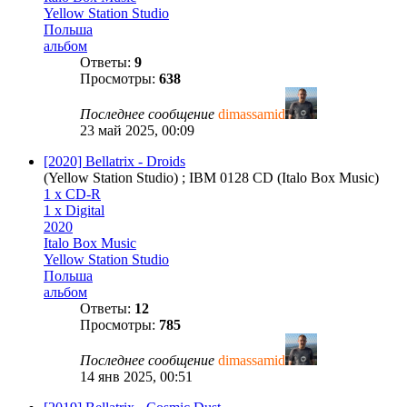
Yellow Station Studio
Польша
альбом
Ответы:
9
Просмотры:
638
Последнее сообщение
dimassamid
23 май 2025, 00:09
[2020] Bellatrix - Droids
(Yellow Station Studio) ; IBM 0128 CD (Italo Box Music)
1 x CD-R
1 x Digital
2020
Italo Box Music
Yellow Station Studio
Польша
альбом
Ответы:
12
Просмотры:
785
Последнее сообщение
dimassamid
14 янв 2025, 00:51