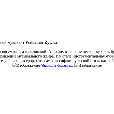
ливый музыкант
Waldemar Żywica
.
е совсем юным мальчишкой. А позже, в течение нескольких лет,
аправление музыкального жанра. Им стала инструментальная муз
esynth и к spacepop, хотя сам классифицирует свой стиль как soft
Читать дальше...