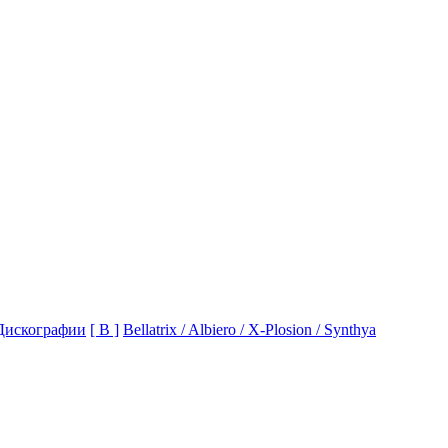
Дискографии
[ B ]
Bellatrix / Albiero / X-Plosion / Synthya