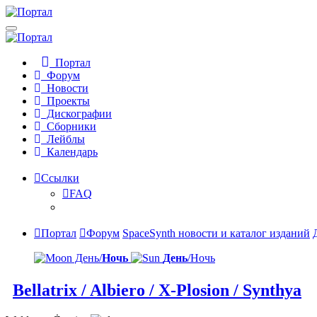
Портал
Форум
Новости
Проекты
Дискографии
Сборники
Лейблы
Календарь
Ссылки
FAQ
Портал
Форум
SpaceSynth новости и каталог изданий
День/
Ночь
День
/Ночь
Bellatrix / Albiero / X-Plosion / Synthya