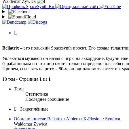
Waldemar Żywica
История
изменений
Bellatrix
– это польский Spacesynth проект. Его создал талант
Увлекаться музыкой он начал с игры на аккордеоне, будучи ещ
барабанщиком и с тех пор окончательно определил для себя н
Причем, ссылаясь на ритмы 80-х, он одинаково тяготеет и к spac
18 тем • Страница
1
из
1
Темы
Статистика
Последнее сообщение
Закреплённые
Об исполнителе Bellatrix / Albiero / X-Plosion / Synthya
Waldemar Żywica